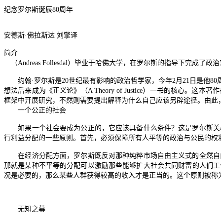
纪念罗尔斯诞辰
80
周年
安德斯
·
佛拉斯达
刘擎译
简介
（
Andreas Follesdal
）毕业于哈佛大学，在罗尔斯的指导下完成了政治
约翰
·
罗尔斯是
20
世纪最有影响的政治哲学家，今年
2
月
21
日是他
80
想法后来成为《正义论》（
A Theory of Justice
）一书的核心。这本著作
框架中开展研究，不然则需要提出解释为什么自己应该另辟途径。由此
一个公正的社会
如果一个社会要成为公正的，它应该具备什么条件？这是罗尔斯关心
行利益分配的一些原则。首先，必须保障所有人平等的政治与公民的权
在经济分配方面，罗尔斯既反对那种纯粹市场自由主义式的全然自由
那就是某种不平等的分配可以激励那些能够扩大社会共同财富的人们工
况是必要的，那么某些人群获得较高的收入才是正当的。这个原则被称
无知之幕