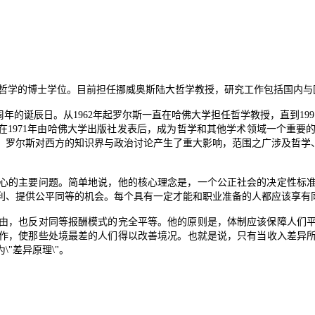
哲学的博士学位。目前担任挪威奥斯陆大哲学教授，研究工作包括国内与
周年的诞辰日。从
1962
年起罗尔斯一直在哈佛大学担任哲学教授，直到
199
在
1971
年由哈佛大学出版社发表后，成为哲学和其他学术领域一个重要
，罗尔斯对西方的知识界与政治讨论产生了重大影响，范围之广涉及哲学
的主要问题。简单地说，他的核心理念是，一个公正社会的决定性标准
利、提供公平同等的机会。每个具有一定才能和职业准备的人都应该享有
，也反对同等报酬模式的完全平等。他的原则是，体制应该保障人们平
作，使那些处境最差的人们得以改善境况。也就是说，只有当收入差异
为
\"
差异原理
\"
。