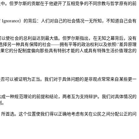
中。但罗尔斯的贡献在于他避开了互相竞争的不同宗教与哲学原有的前
f Ignorance
）的背后：人们对自己的社会情况一无所知，不知道自己会有
可以使社会的总利益达到最大值。但罗尔斯指出，在无知之幕背后，没有
选择另一种具有保障的社会
――
拥有平等的政治权利以及依照
\"
差异原理
如果它的分配制度偏向那些具有特别才能的人或具有特殊生活价值理念的
否可以被证明为正当。我们对于具体问题的是非观点常常来自某些更一
达成一种规范理论的前提和结论，两者互为支持辩护。我们对具体情况的
则。
）所首选。这个位置使我们得以正确地考虑有关在公民之间分配公正的问