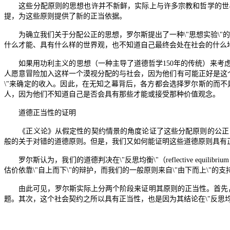
这些分配原则的思想也许并不新鲜，实际上与许多宗教和哲学的世界
提，为这些原则提供了新的正当依据。
为确立我们关于分配公正的思想，罗尔斯提出了一种
\"
思想实验
\"
的
什么才能、具有什么样的世界观，也不知道自己最终会处在社会的什么
如果用功利主义的思想（一种主导了道德哲学
150
年的传统）来考
人愿意冒险加入这样一个漠视分配的与社会，因为他们有可能正好是这
\"
来确定的收入。因此，在无知之幕背后，各方都会选择罗尔斯的而不
人，因为他们不知道自己是否会具有那些才能或接受那种价值观念。
道德正当性的证明
《正义论》从假定性的契约情景的角度论证了这些分配原则的公正，
般的关于对错的道德原则。但是，我们又如何能证明这些道德原则具有
罗尔斯认为，我们的道德判决在
\"
反思均衡
\"
（
reflective equilibriu
估价依靠
\"
自上而下
\"
的辩护，而我们的一般原则来自
\"
由下而上
\"
的支
由此可见，罗尔斯实际上分两个阶段来证明其原则的正当性。首先
题。其次，这个社会契约之所以具有正当性，也是因为其结论在
\"
反思