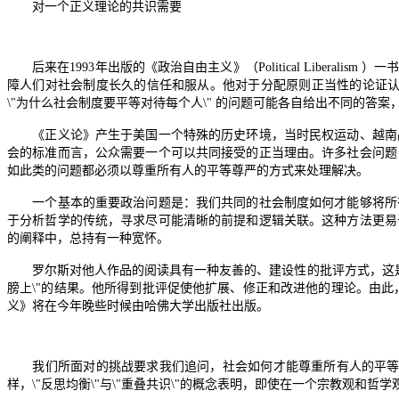
对一个正义理论的共识需要
后来在
1993
年出版的《政治自由主义》（
Political Liberalism
）一
障人们对社会制度长久的信任和服从。他对于分配原则正当性的论证
\"
为什么社会制度要平等对待每个人
\"
的问题可能各自给出不同的答案
《正义论》产生于美国一个特殊的历史环境，当时民权运动、越南战
会的标准而言，公众需要一个可以共同接受的正当理由。许多社会问题
如此类的问题都必须以尊重所有人的平等尊严的方式来处理解决。
一个基本的重要政治问题是：我们共同的社会制度如何才能够将所有
于分析哲学的传统，寻求尽可能清晰的前提和逻辑关联。这种方法更易
的阐释中，总持有一种宽怀。
罗尔斯对他人作品的阅读具有一种友善的、建设性的批评方式，这是
膀上
\"
的结果。他所得到批评促使他扩展、修正和改进他的理论。由此
义》将在今年晚些时候由哈佛大学出版社出版。
我们所面对的挑战要求我们追问，社会如何才能尊重所有人的平等福
样，
\"
反思均衡
\"
与
\"
重叠共识
\"
的概念表明，即使在一个宗教观和哲学