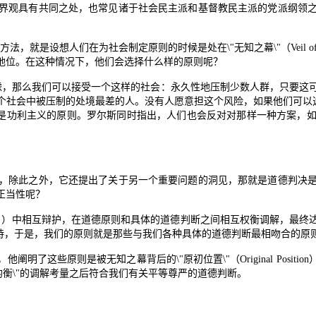
观具有共同之处，也常见诸于社会民主派和基督教民主派的党派纲领之
方法，就是设想人们在为社会制定原则的时候是处在
\"
无知之幕
\"
（
Veil o
地位。在这种情况下，他们会选择什么样的原则呢？
虑，那么我们可以接受一个这样的社会：永久性地压制少数人群，只要这
个社会中被压制的处境最差的人。没有人愿意担这个风险，如果他们可以
是功利主义的原则。罗尔斯同时指出，人们也会反对对那样一种方案，
除此之外，它还提出了关于另一个重要问题的洞见，那就是道德判决是
正当性呢？
m
）中相互辩护，在道德原则和具体的道德判断之间相互权衡调解，最终
持，于是，我们的原则就是那些与我们各种具体的道德判断最相吻合的原
，他阐明了这些原则是被无知之幕背后的
\"
原初位置
\"
（
Original Position
均衡
\"
的调解考量之后符合我们有关平等尊严的道德判断。