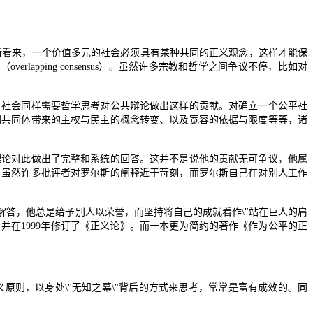
斯看来，一个价值多元的社会必须具有某种共同的正义观念，这样才能保
"
（
overlapping consensus
）。虽然许多宗教和哲学之间争议不停，比如对
社会同样需要哲学思考对公共辩论做出这样的贡献。对确立一个公平社
洲共同体带来的主权与民主的概念转变、以及宽容的依据与限度等等，诸
论对此做出了完整和系统的回答。这并不是说他的贡献无可争议，他属
，虽然许多批评者对罗尔斯的阐释近于苛刻，而罗尔斯自己在对别人工作
解答，他总是给予别人以荣誉，而坚持将自己的成就看作
\"
站在巨人的肩
，并在
1999
年修订了《正义论》。而一本更为简约的著作《作为公平的正
义原则，以身处
\"
无知之幕
\"
背后的方式来思考，常常是富有成效的。同