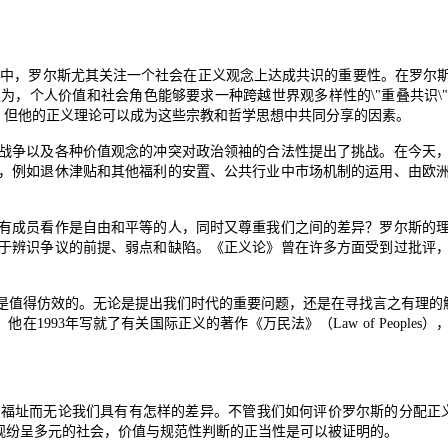
书中，罗尔斯尤其关注一个社会在正义观念上达成共识的重要性。在罗尔
认为，个人价值和社会角色能够要求一种跨越世界观多样性的
\"
重叠共识
\
，但他的正义理论可以成为这些宗教和哲学思想中共同分享的因素。
争以及各种价值观念的冲突对政治领袖的合法性提出了挑战。在今天，
，例如退休津贴和其他福利的安置、公共行业中市场机制的运用、由欧
成员看作是自由和平等的人，同时又尊重我们之间的差异？罗尔斯的理
于辨识争议的前提、弱点和缺陷。《正义论》曾在许多方面受到过批评
值得仿效的。无论是提出我们时代的重要问题，还是在寻找言之有理的
，他在
1993
年写就了有关国际正义的著作《万民法》（
Law of Peoples
）
址而无论我们具有有怎样的差异。不管我们如何评价罗尔斯的分配正
观纷呈多元的社会，价值与规范性判断的正当性是可以被证明的。