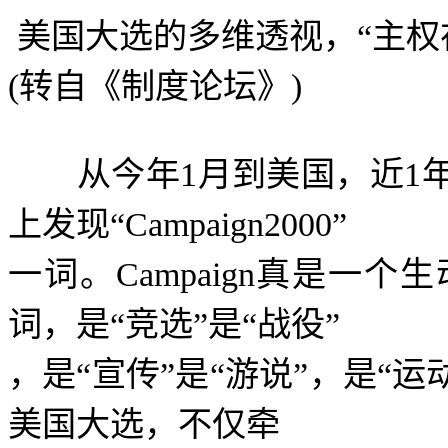
美国大选的多维透视，
“
主权
(
转自《制度论坛》
)
从今年
1
月到美国，近
1
上发现
“Campaign2000”
一词。
Campaign
真是一个生
词，是
“
竞选
”
是
“
战役
”
，是
“
宣传
”
是
“
游说
”
，是
“
运
美国大选，不仅牵