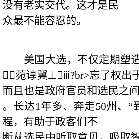
没有老实交代。这才是民
众最不能容忍的。
美国大选，不仅定期塑造

菀谆冀
⊥ⅲ?br>
忘了权出
而且也是政府官员和选民之
。长达
1
年多、奔走
50
州、
“
程，有助于政客们不
断从选民中听取意见，吸取