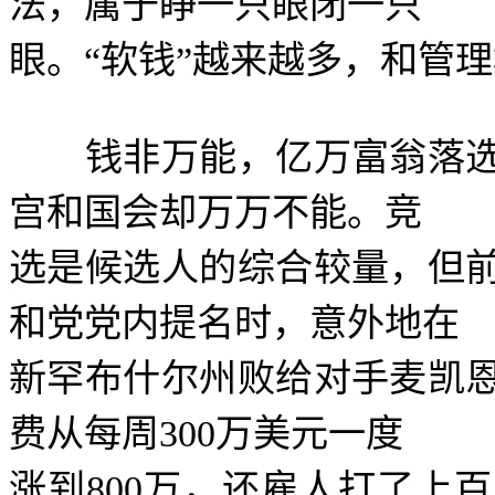
法，属于睁一只眼闭一只
眼。
“
软钱
”
越来越多，和管理
钱非万能，亿万富翁落选
宫和国会却万万不能。竞
选是候选人的综合较量，但
和党党内提名时，意外地在
新罕布什尔州败给对手麦凯
费从每周
300
万美元一度
涨到
800
万，还雇人打了上百