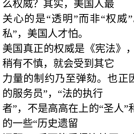
么权威？其实，美国人最
关心的是
“
透明
”
而非
“
权威
”
私
”
，美国人才怕。
美国真正的权威是《宪法》
稍有不慎，就会受到其它
力量的制约乃至弹劾。也正
的服务员
”
，
“
法的执行
者
”
，不是高高在上的
“
圣人
”
的一些
“
历史遗留