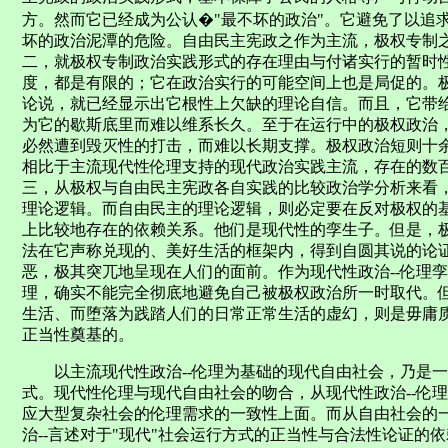
方。然而它已经成为公认�"最不坏的政治"。它避免了以追
坏的政治泥潭的危险。自由民主宪政之作为主流，极权专制
二，就极权专制政治实践形式的存在理由与付诸实行的暂时
度，都是有限的；它在政治实行的可能空间上也是局促的。
论说，就已经显示出它根性上欠缺的理论自信。而且，它带
为它的歇斯底里而难以维系长久。至于在运行中的极权政治
必然遭到毁灭性的打击，而难以长期支撑。极权政治短则十
相比于主流现代性伦理支持的现代政治实践主流，存在的数
三，从极权与自由民主宪政各自实践的比较政治学分析来看
理论逻辑。而自由民主的理论逻辑，则必定要在反对极权的
上比较地存在的依赖关系。他们是现代性的孪生子。但是，
法在它声称兑现的、美好生活的框架内，得到自圆其说的论
恶，极其突兀地呈现在人们的面前。作为现代性政治--伦理孪
理，确实不能完全彻底地避免自己被极权政治所一时取代。
生活、而堕落为践踏人们的日常正常生活的虚幻，则是毋庸质
正当性奠基的。
以主流现代性政治--伦理为基础的现代自由社会，乃是一
式。现代性伦理与现代自由社会的吻合，从现代性政治--伦
应大型复杂社会的伦理需求的一致性上面。而从自由社会的
治--言述对于"现代"社会运行方式的正当性与合法性论证的