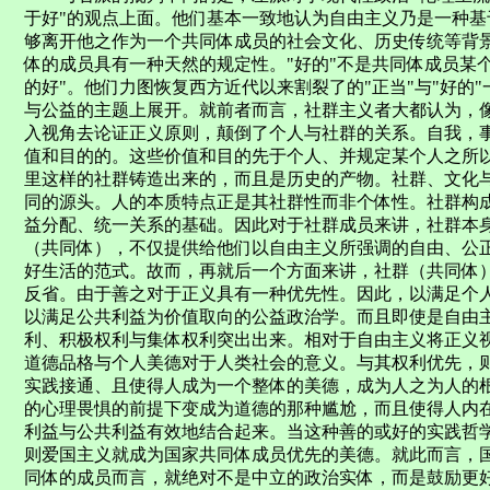
于好"的观点上面。他们基本一致地认为自由主义乃是一种
够离开他之作为一个共同体成员的社会文化、历史传统等背
体的成员具有一种天然的规定性。"好的"不是共同体成员某
的好"。他们力图恢复西方近代以来割裂了的"正当"与"好的
与公益的主题上展开。就前者而言，社群主义者大都认为，像
入视角去论证正义原则，颠倒了个人与社群的关系。自我，
值和目的的。这些价值和目的先于个人、并规定某个人之所
里这样的社群铸造出来的，而且是历史的产物。社群、文化
同的源头。人的本质特点正是其社群性而非个体性。社群构
益分配、统一关系的基础。因此对于社群成员来讲，社群本
（共同体），不仅提供给他们以自由主义所强调的自由、公正
好生活的范式。故而，再就后一个方面来讲，社群（共同体
反省。由于善之对于正义具有一种优先性。因此，以满足个
以满足公共利益为价值取向的公益政治学。而且即使是自由
利、积极权利与集体权利突出出来。相对于自由主义将正义
道德品格与个人美德对于人类社会的意义。与其权利优先，
实践接通、且使得人成为一个整体的美德，成为人之为人的
的心理畏惧的前提下变成为道德的那种尴尬，而且使得人内
利益与公共利益有效地结合起来。当这种善的或好的实践哲学
则爱国主义就成为国家共同体成员优先的美德。就此而言，
同体的成员而言，就绝对不是中立的政治实体，而是鼓励更