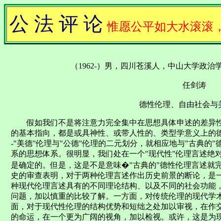
公 法 评 论
惟愿公平如大水滚滚
（1962-）男，四川苍溪人，中山大学政
任剑涛
德性伦理、自由社会与
假如我们不是将注意力完全集中在思想具体申述的差异性
的基本指向，都是或具神性、或带人性的、类型学意义上的德
-"美德"伦理与"公德"伦理的二元划分，就相应地与"古典
系的思想体系。很明显，我们处在一个"现代性"伦理言述绝
是确定的。但是，这是不是意味�"古典的"德性伦理言述就
史的审查表明，对于两种伦理言述作出历史前景的断论，是
种现代伦理言述具有的不同理论结构、以及不同的社会功能
问题，加以慎重的比较了解。一方面，对传统伦理的现代学
面，对于现代性伦理的结构优势和短绌之处加以审视，在作
的命运，在一个更为广阔的视角，加以检视。或许，这是为