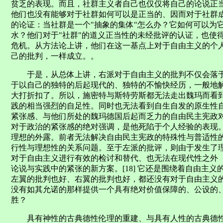
贫乏的表现。而且，社群主义者自己也仅仅将自己的论说正
他们也没有能够对于社群如何可以是正当的、因而对于社群
的论证：当社群是一个"抽象的集体"怎么办？它如何可以为
水？他们对于"社群"的道义正当性的未经批评的认证，也使
危机。从方法论上讲，他们在这一基点上对于自由主义的个
己的批判，一样成立。。
于是，从总体上讲，右派对于自由主义的批判不仅会落于
于以自己的独特的后起现代的、独特的不愉快经历，一般地
大打折扣了。所以，施密特与斯特劳斯都无法走出魏玛而看
践的相当强烈的自足性。同时也无法看到自生自发的原生性
紧张感、与他们所处的魏玛德国后起而乏力的自由民主宪政
对于政治的紧张感的绝对强调，是他死陷于个人经验的表现
理想的外露。前者无法解决自由民主宪政的特殊性与普适性
行性与理想性的关系问题。至于左派的批评，则由于发生了
对于自由主义进行有效的检讨和替代、也无法在现代性之外
论说与实践中的紧张的新方案。[18] 它还是围绕着自由主
左翼的批判也好、右翼的批判也好，都还没有对于自由主义
没有如其允诺的那样提供一个具有绝对价值保障的、公设
胜？
具有神性的古典德性伦理的重建、与具有人性的古典德性