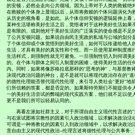
的安顿，必然会走向公共领域。因为上帝对于人类的救赎绝
在救赎的个体身上显现以后，从而将救赎的个体问题演化为
从历史的视角看，是如此。从个体信仰安顿的逻辑延伸上看
某种生活堪称美好生活之后，觉悟者对于这种美好生活如果不
是有限的。或则他对于美好生活的广泛落实的使命感是不足
了公共安顿问题。如果说自由民主宪政的私域与公域的划分
了个体信仰或个体觉悟到的美好生活，如何可以传递给他人
生活，才具有美好的真实性和个性。而一旦使用某种制度推
生活样式，则强制性就无可避免。一旦强制性切入到何谓美
的。在个体与群体之间引入制度的困难，使得美好生活的任
内。同时，如果将像苏格拉底那样的"思考的神"，与基督教
决现代政治问题的神台，是不是就可以将现代政治存在的"道
的德性伦理能否替代现代性伦理，来引导人类社会"更好"地
们所信赖的答案，都是否定的。如果斯特劳斯们不能提供令
一的美好生活尝试的弊端的现代实践方案，他们就不足以使
更不是我们所可以轻易认同的。
再看左派如社群主义，对于所谓自由主义现代性言述的"道
与右派试图将宗教性的因素引入政治领域，以求解决政治活
可谓是一种将教化的因素引入到政治领域中，以求解决政治
意自由主义的现代性政治--伦理言述将德性伦理与公共事务