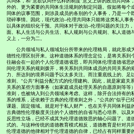
共同体，和"意欲认同什么样的制度"意义上讲的政治共同体
外的、更为紧要的共同体生活规则的制定问题。假如将每个
同体的议事范围，则涉及成员的各别的个人事务，乃是一个
琐碎事情。因此，现代政治--伦理共同体只能将这类私人事
以具体的组织化干预。共同体对于政治--伦理问题的关注力
面。私人生活与公共生活、私人规则与公共规则、私人道德
义上，一分为二。
公共领域与私人领域划分所带来的伦理格局，就此形成为
德性伦理区别开来。这种道德体系的理念定位，是将关系到个
往融会在一起的个人伦理道德省思，即共同体伦理道德省思
间伦理关系的规则拨开，将关系到共同体成员的共同关系的
力、所达到的境界问题予以太多关注。而注重底线上的、足以
准则、"公共"利益分配方式的伦理建构。因此，就是家庭关
关系的某些方面事务（如家庭成员处理关系的自愿原则等等
准则，也被纳入到公共领域来考虑。这样，除开合法持有的私
系的维系，还依赖于古典的伦理准则之外，"公共的"似乎已经
课题、固定领域。就是对于私人财产，也在关乎共同体利益的视
古典德性伦理极度关注的个人德性的自省与悉心培养、以及
反思性立场，已经不成其为伦理道德致思的轴心问题了。道
式的。与这种传统的道德教育模式相反，道德教育是针对共
伦理道德的他律相对于伦理道德的自律，已经占有同样重要