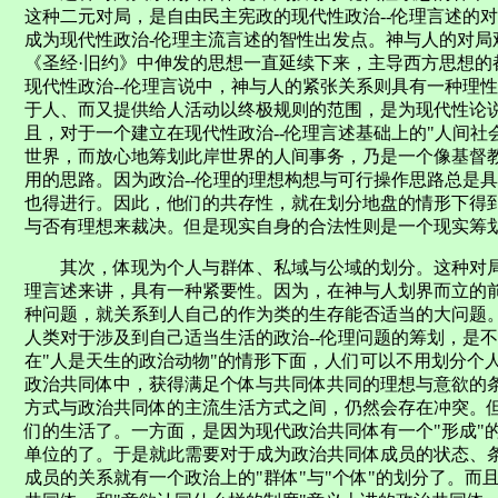
这种二元对局，是自由民主宪政的现代性政治--伦理言述的
成为现代性政治-伦理主流言述的智性出发点。神与人的对局
《圣经·旧约》中伸发的思想一直延续下来，主导西方思想的
现代性政治--伦理言说中，神与人的紧张关系则具有一种理
于人、而又提供给人活动以终极规则的范围，是为现代性论
且，对于一个建立在现代性政治--伦理言述基础上的"人间社
世界，而放心地筹划此岸世界的人间事务，乃是一个像基督
用的思路。因为政治--伦理的理想构想与可行操作思路总是
也得进行。因此，他们的共存性，就在划分地盘的情形下得
与否有理想来裁决。但是现实自身的合法性则是一个现实筹
其次，体现为个人与群体、私域与公域的划分。这种对局显
理言述来讲，具有一种紧要性。因为，在神与人划界而立的
种问题，就关系到人自己的作为类的生存能否适当的大问题
人类对于涉及到自己适当生活的政治--伦理问题的筹划，是
在"人是天生的政治动物"的情形下面，人们可以不用划分个
政治共同体中，获得满足个体与共同体共同的理想与意欲的条
方式与政治共同体的主流生活方式之间，仍然会存在冲突。
们的生活了。一方面，是因为现代政治共同体有一个"形成"
单位的了。于是就此需要对于成为政治共同体成员的状态、
成员的关系就有一个政治上的"群体"与"个体"的划分了。而