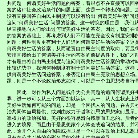
共问题，何谓美好生活问题的答案，着眼点不在直接可以回
案的诸种社会政治条件的问题上面。这是一个转出的问题。
没有直接回答自由民主制度何以没有给出"何谓美好生活"问
追问"何谓美好生活"问题的答案。这一转换的理由是，我们
经直接地向人们给出过何谓美好生活的答案。因此，我们在
的答案的基础上，再考虑到人们不可能在完全没有制度安排
问题：何种制度更有利于人们追问何谓美好生活的答案？这
何谓美好生活的答案，从而谴责自由民主制度的取向，要显
安排直接给出了何谓美好生活的答案的前提条件下，我们才
才有理由将自由民主制度与追问何谓美好生活答案的举动对
比较优势中，探询何种制度有利于追问美好生活答案。这样
供何谓美好生活问题答案，来否定自由民主宪政的思想立场
题，则是一个不论政治形态如何，可以是一个由思想者自行
因此，对作为私人问题或作为公共问题的追问何谓美好生
异，进一步可以从三个方面加以认识：其一，从人生状态上
美好生活如何可能的问题，却是一个困扰人的问题。在古典
治共同体当局提供、或则由致力于哲学沉思的思想家们显示
靠权力的政治强加。美好的很容易滑向残暴而丑恶的。后者
进入的境界。而且由于是思想家个人体会或追问的结果，并
此，除开个人自由的保障或捍卫是一个可以在政治上和思想
只有在公共以外的姿彩各异的个体人生中去追寻。