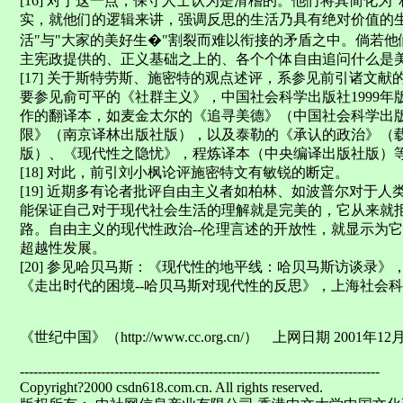
[16] 对于这一点，保守人士认为是滑稽的。他们将其简化为
实，就他们的逻辑来讲，强调反思的生活乃具有绝对价值的
活"与"大家的美好生�"割裂而难以衔接的矛盾之中。倘若
主宪政提供的、正义基础之上的、各个个体自由追问什么是
[17] 关于斯特劳斯、施密特的观点述评，系参见前引诸文
要参见俞可平的《社群主义》，中国社会科学出版社1999
作的翻译本，如麦金太尔的《追寻美德》（中国社会科学出
限》（南京译林出版社版），以及泰勒的《承认的政治》（
版）、《现代性之隐忧》，程炼译本（中央编译出版社版）
[18] 对此，前引刘小枫论评施密特文有敏锐的断定。
[19] 近期多有论者批评自由主义者如柏林、如波普尔对于
能保证自己对于现代社会生活的理解就是完美的，它从来就
路。自由主义的现代性政治--伦理言述的开放性，就显示为
超越性发展。
[20] 参见哈贝马斯：《现代性的地平线：哈贝马斯访谈录》
《走出时代的困境--哈贝马斯对现代性的反思》，上海社会科学
《世纪中国》（http://www.cc.org.cn/） 上网日期 2001年12
--------------------------------------------------------------------------------
Copyright?2000 csdn618.com.cn. All rights reserved.