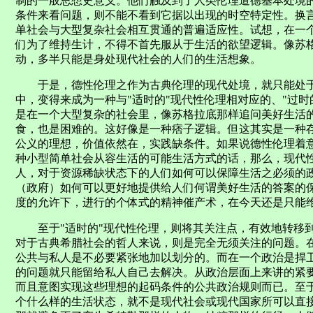
制的一般思想史意义。他们触及到了人类伦理道德基本处境
条件来看问题，则不能不看到它据以出现的时空特定性。换
单社会与大型复杂社会相互贯通的普遍适应性。试想，在一
们为了维持生计，不得不首先服从于生活的欲望逻辑。像苏
动，多半只能是身处现代社会的人们的生活想象。
于是，德性伦理之作为古典伦理的现代处境，就只能处于一
中，变得来成为一种与"适时的"现代性伦理相对应的、"过
是在一个大型复杂的社会里，像苏格拉底那样追问美好生活的
食，也是困难的。这好像是一种痞子逻辑。但这其实是一种
公义的理想，价值依然在，实践缺条件。如果说德性伦理着
种小型简单社会从容生活的可能生活方式的话，那么，现代
人，对于资源稀缺状态下的人们如何可以保障生活之必须的
（政府）如何可以更好地提供给人们何谓美好生活的答案的
度的允许下，进行的个体式的精神催产术，在今天还是只能
至于"适时的"现代性伦理，则将其关注点，有效地转移到
对于古典希腊社会的哲人来说，则是完全无须关注的问题。在
公共与私人是不必要紧张地加以划分的。而在一个政治是捍
的问题就只能留给私人自己去解决。从政治层面上来讲的紧
而且意图实现这些理想的起码条件的公共政治规则而已。至
个什么样的生活状态，就不是现代社会或现代国家所可以直