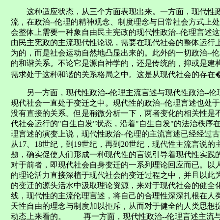
这种适应状态，从三个方面表现出来。一方面，现代性政治-
流，在政治--伦理的精神观念、制度理念与日常社会方式上
会整体上需要一种象自由民主宪政的现代性政治--伦理言述
由民主宪政的主流现代性论说，需要在现代社会的整体运行
为的，而是社会运动自然地凸显出来的。此外的一切政治--
的和谐关系。不论它是源自神学的，还是传统的，抑或是建
需求处于这种和谐的关系格局之中。这是从现代社会的存在�
另一方面，现代性政治--伦理主流言述与现代性政治--伦
现代社会一直处于变迁之中。现代性的政治--伦理言述也处
没有直接的关系。但是稍微分析一下，两者变化的相关性是
代社会运行的"自生自发"状态，沿着"自生自发"的法治秩序
理言述的演变上说，现代性政治--伦理的主流言述已经经过
从17、18世纪，到19世纪，再到20世纪，现代性主流言
题，确实促使人们形成一种现代性的言说引导着现代性实践
对于前者，即现代社会自身变迁的一系列理论回应而已。以
的理论活力直接深植于现代社会的变迁过程之中，并且以此
的变迁的源头活水中汲取理论资源，来对于现代社会的健全
线，现代性的主流伦理言述，将自己的合理性深深扎根在人
天性自由的理念与制度加以拒斥，从而对于健全的人类思想
动态上来看的。 再一方面，现代性政治--伦理言述主流与