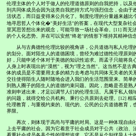
伦理主体的个人对于做人的伦理道德原则的自我把持，以及
到共同体成员会因为这类自我把持方式与强烈信念，会由于
活状态，而日益变得来公共化了。制度伦理的分量越来越比
地寻思哲人个体化�"美好生活"的答案，在现代大型复杂社
里冥思苦想出来的观念，可能导致一场社会革命。[11] 而
的个人化态势。并在可以安然"终老"的情形下维持其精神信
从与古典德性伦理比较的视角讲，公共道德与私人伦理的
的划分。面对陌生人的道德困境，曾经为难过德性伦理原则
好，只能申述个体对于美德的知识性追求。而孟子只能将良
人身上时表现出的"漠然"，视为"理之当然"。这当然不是
体的成员是不需要用太多的精力去考虑与共同体无关者的关
交往使得陌生人随时随地会进入我们的生活范围里来。简单
到熟人圈子的陌生人的道德约束问题。因此，忽略是否是熟
准则申述出来，才足以调节人们的伦理生活。凡属于私人领
的问题，就得交给公共机构、秉行公共原则去处理。[12] 
伦理教育，与重视约束的、现代的、公民的公共道德教育，
界限。
再次，则体现于高尚与平庸的对局。这是一种体现自由社
上去平庸的社会。因为它着意于社会成员对于公共（政治、
看重社会成员各具个性的理想追求。它不是从个别优异人士