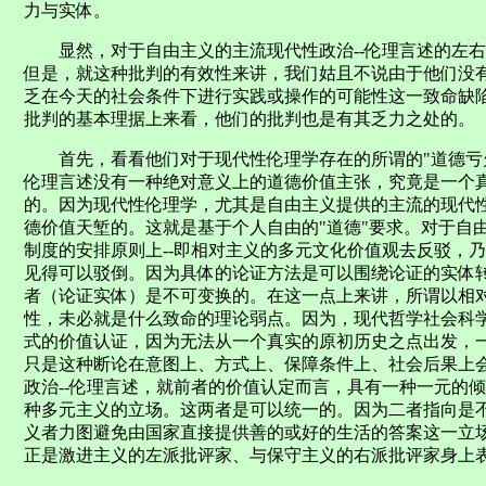
力与实体。
显然，对于自由主义的主流现代性政治--伦理言述的左右
但是，就这种批判的有效性来讲，我们姑且不说由于他们没
乏在今天的社会条件下进行实践或操作的可能性这一致命缺
批判的基本理据上来看，他们的批判也是有其乏力之处的。
首先，看看他们对于现代性伦理学存在的所谓的"道德亏欠
伦理言述没有一种绝对意义上的道德价值主张，究竟是一个
的。因为现代性伦理学，尤其是自由主义提供的主流的现代
德价值天堑的。这就是基于个人自由的"道德"要求。对于自
制度的安排原则上--即相对主义的多元文化价值观去反驳，乃
见得可以驳倒。因为具体的论证方法是可以围绕论证的实体
者（论证实体）是不可变换的。在这一点上来讲，所谓以相
性，未必就是什么致命的理论弱点。因为，现代哲学社会科
式的价值认证，因为无法从一个真实的原初历史之点出发，
只是这种断论在意图上、方式上、保障条件上、社会后果上
政治--伦理言述，就前者的价值认定而言，具有一种一元的
种多元主义的立场。这两者是可以统一的。因为二者指向是
义者力图避免由国家直接提供善的或好的生活的答案这一立场
正是激进主义的左派批评家、与保守主义的右派批评家身上