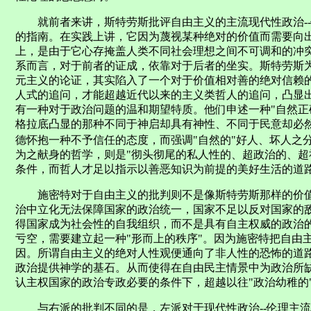
就前者来讲，斯特劳斯批评自由主义的主流现代性政治--
的指南。在实践上讲，它因为蔑视某种绝对的价值而需要向
上，是由于它心存掩盖人类不同社会理想之间不可调和的冲
系而言，对于前者的证成，依靠对于后者的坐实。斯特劳斯为
元主义的论证，其实陷入了一个对于价值相对善的绝对信赖的
人式的追问，才能超越近代以来的主义类哲人的追问，凸显
有一种对于政治问题的温和期望特质。他们申述一种"自然正
格拉底凸显的那种不同于神启却具有神性、不同于民意却必
德怀抱一种不予信任的态度，而强调"自然的"好人、坏人之
为之献身的哲学，则是"彻头彻尾的私人性的、超政治的、超
条件，而哲人才足以指示以善恶知识为前提的美好生活的道
施密特对于自由主义的批判则不是像斯特劳斯那样的价值
治中立化无法保障国家的政治统一，国家不足以反对国家的
得国家成为社会性的自我组织，而不是具有自主权威的政治
亏空，需要建立起一种"形而上的秩序"。因为施密特把自由
因。所谓自由主义的绝对人性观便通向了非人性的恐怖的道
政治提供神学的基石。从而使得在自由民主情景中为政治所
认主权国家的政治专政必要的条件下，超越以往"政治幼稚的
与右派的批判不同的是，左派对于现代性政治--伦理主流