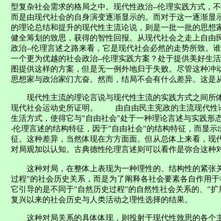
型复杂社会需求的格局之中。现代性政治--伦理实践方式，
而是由现代社会的自身演变逐渐显示的。而对于这一逐渐显示
的理论总结和提升的现代性主流论说，则是一批一批的思想家
健全筹划的致思，获得的智性回报。从现代社会之走上自由
政治--伦理言述之路来看，它是现代社会必然的走势所致。谁
一个更为优越的社会政治--伦理实践方案？处于提供美好生
图提供这样的方案，但是无一例外地归于失败。尽管这种冲
思想家与政治家们亢奋。然而，结局不会有什么差异。这是
现代性主流的理论言说与现代性主流的实践方式之间所体
现代社会运动史所证明。 由自由民主宪政的主流现代性
生活方式，使得它与"自由社会"处于一种理论言述与实践形
-伦理言述的结构特征，因于"自由社会"的结构特征，而显
征。这种差异，当然体现在方方面面。但从总体上来看，现代
对局观加以认知。古典德性伦理言述则可以看作是弥合这种
这种对局，在整体上表现为一种理性的、结构性的紧张关
过程"的社会历史关系，而是为了阐释各社会要素各自作用于
它引导的是不同于"自然历史过程"的自然性社会关系的、"扩展
复兴以来的社会历史与人类活动之理性选择的结果。
这种对局关系的具体体现，则投射于现代性致思的各个主