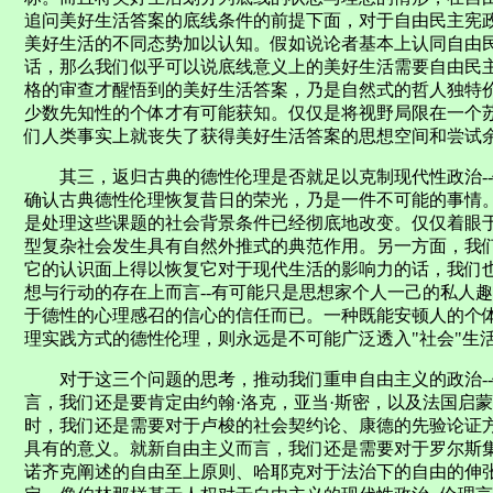
追问美好生活答案的底线条件的前提下面，对于自由民主宪
美好生活的不同态势加以认知。假如说论者基本上认同自由
话，那么我们似乎可以说底线意义上的美好生活需要自由民
格的审查才醒悟到的美好生活答案，乃是自然式的哲人独特
少数先知性的个体才有可能获知。仅仅是将视野局限在一个
们人类事实上就丧失了获得美好生活答案的思想空间和尝试
其三，返归古典的德性伦理是否就足以克制现代性政治--
确认古典德性伦理恢复昔日的荣光，乃是一件不可能的事情
是处理这些课题的社会背景条件已经彻底地改变。仅仅着眼
型复杂社会发生具有自然外推式的典范作用。另一方面，我
它的认识面上得以恢复它对于现代生活的影响力的话，我们也
想与行动的存在上而言--有可能只是思想家个人一己的私人
于德性的心理感召的信心的信任而已。一种既能安顿人的个体
理实践方式的德性伦理，则永远是不可能广泛透入"社会"生
对于这三个问题的思考，推动我们重申自由主义的政治--
言，我们还是要肯定由约翰·洛克，亚当·斯密，以及法国启
时，我们还是需要对于卢梭的社会契约论、康德的先验论证方
具有的意义。就新自由主义而言，我们还是需要对于罗尔斯
诺齐克阐述的自由至上原则、哈耶克对于法治下的自由的伸张