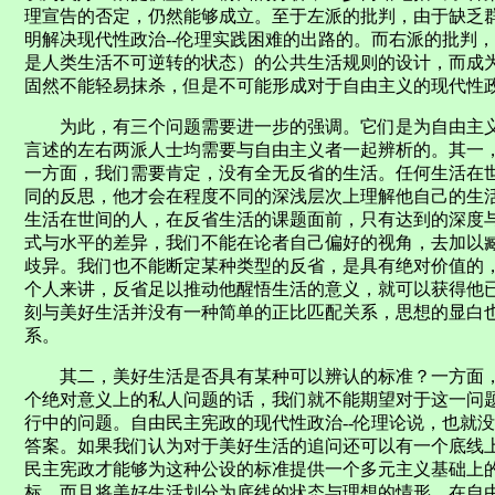
理宣告的否定，仍然能够成立。至于左派的批判，由于缺乏
明解决现代性政治--伦理实践困难的出路的。而右派的批判
是人类生活不可逆转的状态）的公共生活规则的设计，而成
固然不能轻易抹杀，但是不可能形成对于自由主义的现代性政
为此，有三个问题需要进一步的强调。它们是为自由主义设
言述的左右两派人士均需要与自由主义者一起辨析的。其一
一方面，我们需要肯定，没有全无反省的生活。任何生活在
同的反思，他才会在程度不同的深浅层次上理解他自己的生
生活在世间的人，在反省生活的课题面前，只有达到的深度
式与水平的差异，我们不能在论者自己偏好的视角，去加以
歧异。我们也不能断定某种类型的反省，是具有绝对价值的
个人来讲，反省足以推动他醒悟生活的意义，就可以获得他
刻与美好生活并没有一种简单的正比匹配关系，思想的显白
系。
其二，美好生活是否具有某种可以辨认的标准？一方面，
个绝对意义上的私人问题的话，我们就不能期望对于这一问题
行中的问题。自由民主宪政的现代性政治--伦理论说，也就
答案。如果我们认为对于美好生活的追问还可以有一个底线
民主宪政才能够为这种公设的标准提供一个多元主义基础上
标。而且将美好生活划分为底线的状态与理想的情形，在自