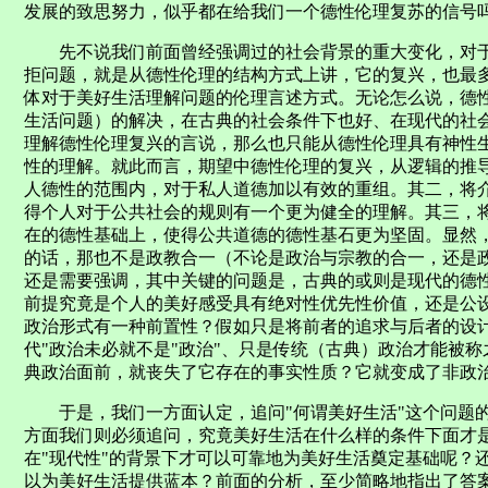
发展的致思努力，似乎都在给我们一个德性伦理复苏的信号
先不说我们前面曾经强调过的社会背景的重大变化，对于
拒问题，就是从德性伦理的结构方式上讲，它的复兴，也最
体对于美好生活理解问题的伦理言述方式。无论怎么说，德
生活问题）的解决，在古典的社会条件下也好、在现代的社
理解德性伦理复兴的言说，那么也只能从德性伦理具有神性
性的理解。就此而言，期望中德性伦理的复兴，从逻辑的推
人德性的范围内，对于私人道德加以有效的重组。其二，将
得个人对于公共社会的规则有一个更为健全的理解。其三，
在的德性基础上，使得公共道德的德性基石更为坚固。显然
的话，那也不是政教合一（不论是政治与宗教的合一，还是
还是需要强调，其中关键的问题是，古典的或则是现代的德
前提究竟是个人的美好感受具有绝对性优先性价值，还是公设
政治形式有一种前置性？假如只是将前者的追求与后者的设计
代"政治未必就不是"政治"、只是传统（古典）政治才能被
典政治面前，就丧失了它存在的事实性质？它就变成了非政
于是，我们一方面认定，追问"何谓美好生活"这个问题的
方面我们则必须追问，究竟美好生活在什么样的条件下面才
在"现代性"的背景下才可以可靠地为美好生活奠定基础呢？
以为美好生活提供蓝本？前面的分析，至少简略地指出了答