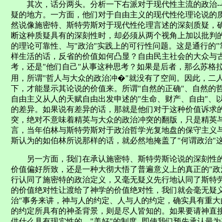
其次，话分两头。分析一下右派对于现代性主流的政治--
疑的地方。一方面，他们对于自由主义的现代性伦理论说的
然说像施密特、斯特劳斯对于现代性伦理言述的深刻质疑，
断这种质疑具有的深刻性时，却必须从两个视角上加以批判的
的理论可靠性、与"政治"实践上的可行性问题。这是通行的
样生活的话，反省的价值如何凸显？自由民主社会的大众与
考，还是"他们自己"从事这种思考？如果是后者，那么苏格
用，所谓"哲人与大众的政治冲�"就没有了空间。因此，二
下，才能显示其论说的价值来。所谓"自然的正确"、自然的
自由主义从人的天赋自由出发申述的"生命、财产、自由"、
的差异。如果说有差异的话，那就是他们对于这种价值诉求
突，绝对不意味着精英与大众的政治冲突的翻版，只是精英
言，当年伯林与斯特劳斯对于政治哲学光复地盘的保守主义
斯认为的如伯林所说那样的话，就必然地掩盖了"何谓政治"
另一方面，我们在承认施密特、斯特劳斯论说的深刻性的
价值偏好所致，还是一种大彻大悟了普遍意义上的真正的"政
行认同了施密特的政治定义，又毫无疑义先行地认同了斯特劳
的价值绝对性让渡给了神学的价值绝对性，我们就会毫无疑
治"事务来讲，神与人的约定、人与人的约定，确实具有重
的约定所具有的神圣背景，则是尽人皆知的。如果要请神直
供什么具有现实性的、"美好"的制度--即使我们预先承认最