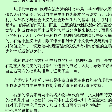
三、美好生活如何可能
从现代性政治--伦理主流言述的社会格局与基本理路来看
供给人们的企图。它以自由民主宪政为基本的言说支点。以个人
利、法治秩序与社会正义为社会政治生活的基本目标。[15] 
是"唯一的美好的"意味。而且，主流的现代性政治--伦理言
繁复，构成政治共同体成员的族群成分也越来越细分，而且
征的分解，因此，任何一种政治--伦理论说试图直接告诉人
的。在这个意义上讲，除了维护相对于各个文化传统与观念
对价值之外，一切政治--伦理言述都仅仅具有相对价值的立场本
为的悖反或荒诞之处。
这种在现代西方社会中形成的社会--伦理格局，由于是在
在期望人类完美的前提条件下进行的申述，因此，导致了寻求
自左右两方的批判与拒斥，证明了这一点。
这类批判与拒斥，中心是指责自由民主宪政的主流现代性政
宪政论说与自由民主宪政制度缺乏道德资源和道德支持。
右派的指责来自两个著名人物--当代保守主义大师斯特劳
的批判则来自一批社群（共同体）主义者--其中有麦金太尔的溯
们对于现代性伦理言述，形成了来自两个方向的"挑战"：一
性伦理的思想意向。