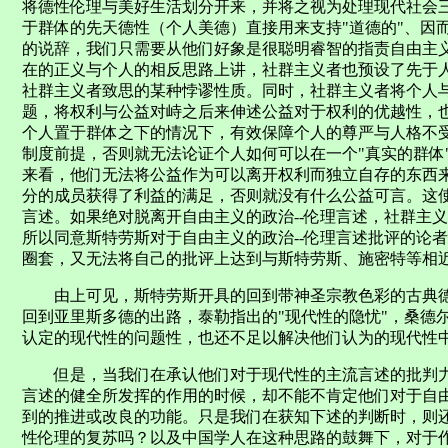
将德性伦理与美好生活划分开来，并将之视为处理现代社会
于群体的先天德性（个人美德）直接用来支持"道德的"、因
的说辞，我们只需要从他们好象是很聪明睿智的指责自由主义
在的正义与个人的相反思路上讲，社群主义者也预设了先于
社群主义者致思的某种悖谬性质。同时，社群主义者将个人
题，将权利与公益对峙之后来伸述公益对于权利的优越性，
个人置于群体之下的情况下，有效保障个人的尊严与人格不
制度前提，否则就无法论证个人如何可以在一个"真实的群体
来看，他们无法将公益作为可以离开权利而独立自存的东西
分的成员获得了利益的满足，否则就没有什么公益可言。这
言述。如果绝对脱离开自由主义的政治--伦理言述，社群主
所以同意斯特劳斯对于自由主义的政治--伦理言述批评的论
圈套，又无法将自己的批评上达到与斯特劳斯、施密特等相
由上可见，斯特劳斯开具的回到带神圣宗教色彩的古典德
回到亚里斯多德的出路，泰勒指出的"现代性的隐忧"，桑德
认定的现代性的问题性，也还不足以解决他们认为的现代性
但是，当我们在承认他们对于现代性的主流言述的批判力度
言述的健全所发挥的作用的时候，却不能不肯定他们对于自由
到的推进或改良的功能。只是我们在获知下述的判断时，则
性伦理的复苏吗？以及中国学人在这种思路的鼓舞下，对于