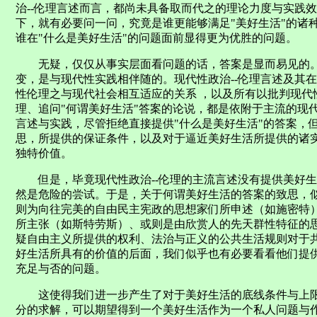
治--伦理言述而言，都尚未具备取而代之的理论力度与实践
下，就有必要问一问，究竟是谁更能够满足"美好生活"的诸
谁在"什么是美好生活"的问题面前显得更为优胜的问题。
无疑，仅仅从事实层面看问题的话，答案是显而易见的。主
变，是与现代性实践相伴随的。现代性政治--伦理言述及其在
性伦理之与现代社会相互适应的关系 ，以及所有以批判现代
理、追问"何谓美好生活"答案的论说，都是依附于主流的现代
言述与实践，尽管拒绝直接提供"什么是美好生活"的答案，
思，所提供的保证条件，以及对于逼近美好生活所提供的诸
独特价值。
但是，毕竟现代性政治--伦理的主流言述没有提供美好生
然是危险的尝试。于是，关于何谓美好生活的答案的致思，
则为向往完美的自由民主宪政的思想家们所申述（如施密特
所主张（如斯特劳斯）、或则是由欣赏人的先天群性特征的
疑自由主义所提供的权利、法治与正义的公共生活规则对于
好生活所具有的价值的后面，我们似乎也有必要看看他们提
充足与否的问题。
这使得我们进一步产生了对于美好生活的底线条件与上限
分的求解，可以期望得到一个美好生活作为一个私人问题与作