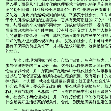
界入手，而是从可以制度化的伦理要求与制度化的伦理定位
德的划分问题。[13] 底线伦理是现代性政治--伦理言述着重
义问题，所要求的起码规则的体现。它落实于社会公共生活
于个人所能够达到的道德境界，它具有无可质疑的"好的"、"
性、与后者的个人性的不同针对，形成鲜明的对照。没有看
尚东西追求的任何可能空间。没有社会正义对于人性与人格
问的思想回旋余地。当初，苏格拉底只能出现在民主的雅典
底式的哲人也只能出现在自由民主宪政的社会，而不可能出
庸有了保障的前提条件下，才得以追求和显示。这倒是德性
的地方。
复次，体现为国家与社会、市场与政府、权利与权力、理
步与倒退等等的二元划分上面。这是现代性伦理显示其运作
伦理据以出现，并且深刻而广泛地作用于现代社会的深厚根
过以往任何伦理言述地影响社会进程的原因。没有运作中的
掉"另外一个方面，就会出现普遍的紊乱：就国家与社会来
社会管理来讲，要么是无政府的，要么就是专制极权的。就
权利没有节制的。从总体上讲，只有自由民主宪政社会筹划的
全、社会秩序与伦理规则。并且在保持价值中立的政府定位
什么是美好生活答案的诸条件。舍此，别无追问美好生活答