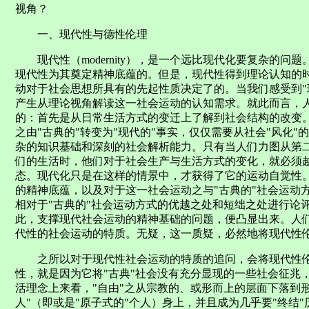
视角？
一、现代性与德性伦理
现代性（modernity），是一个远比现代化要复杂的问题。
现代性为其奠定精神底蕴的。但是，现代性得到理论认知的
动对于社会思想所具有的先起性质决定了的。当我们感受到"
产生从理论视角解读这一社会运动的认知需求。就此而言，
的：首先是从日常生活方式的变迁上了解到社会结构的改变
之由"古典的"转变为"现代的"事实，仅仅需要从社会"风化"的
杂的知识基础和深刻的社会解析能力。只有当人们力图从第
们的生活时，他们对于社会生产与生活方式的变化，就必须
态。现代化只是在这样的情景中，才获得了它的运动自觉性
的精神底蕴，以及对于这一社会运动之与"古典的"社会运动
相对于"古典的"社会运动方式的优越之处和短绌之处进行论
此，支撑现代社会运动的精神基础的问题，便凸显出来。人
代性的社会运动的特质。无疑，这一质疑，必然地将现代性
之所以对于现代性社会运动的特质的追问，会将现代性伦
性，就是因为它将"古典"社会没有充分显现的一些社会征兆
活理念上来看，"自由"之从宗教的、或形而上的层面下落到
人"（即或是"原子式的"个人）身上，并且成为几乎要"终结