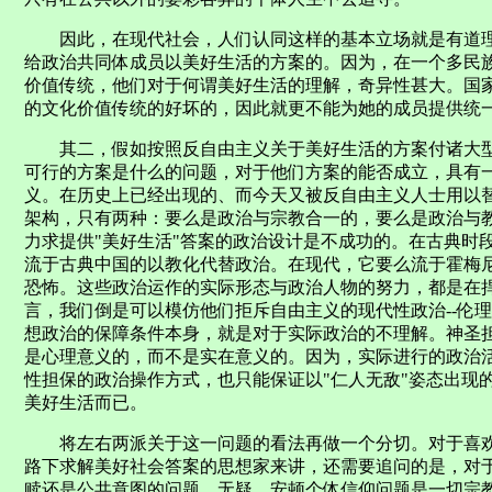
因此，在现代社会，人们认同这样的基本立场就是有道理
给政治共同体成员以美好生活的方案的。因为，在一个多民
价值传统，他们对于何谓美好生活的理解，奇异性甚大。国家
的文化价值传统的好坏的，因此就更不能为她的成员提供统一
其二，假如按照反自由主义关于美好生活的方案付诸大型复
可行的方案是什么的问题，对于他们方案的能否成立，具有
义。在历史上已经出现的、而今天又被反自由主义人士用以
架构，只有两种：要么是政治与宗教合一的，要么是政治与
力求提供"美好生活"答案的政治设计是不成功的。在古典时
流于古典中国的以教化代替政治。在现代，它要么流于霍梅
恐怖。这些政治运作的实际形态与政治人物的努力，都是在
言，我们倒是可以模仿他们拒斥自由主义的现代性政治--伦
想政治的保障条件本身，就是对于实际政治的不理解。神圣
是心理意义的，而不是实在意义的。因为，实际进行的政治
性担保的政治操作方式，也只能保证以"仁人无敌"姿态出现
美好生活而已。
将左右两派关于这一问题的看法再做一个分切。对于喜欢
路下求解美好社会答案的思想家来讲，还需要追问的是，对于
赎还是公共意图的问题。无疑，安顿个体信仰问题是一切宗