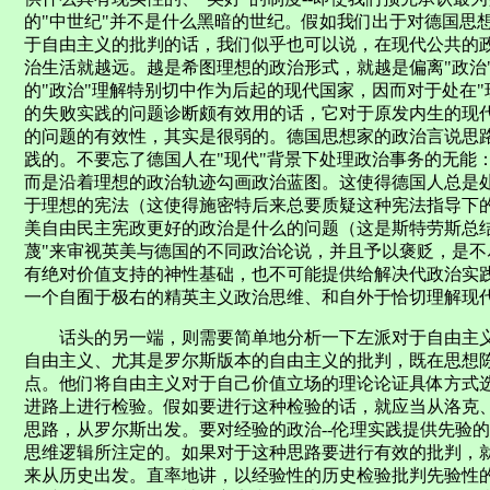
的"中世纪"并不是什么黑暗的世纪。假如我们出于对德国思
于自由主义的批判的话，我们似乎也可以说，在现代公共的
治生活就越远。越是希图理想的政治形式，就越是偏离"政治
的"政治"理解特别切中作为后起的现代国家，因而对于处在
的失败实践的问题诊断颇有效用的话，它对于原发内生的现
的问题的有效性，其实是很弱的。德国思想家的政治言说思
践的。不要忘了德国人在"现代"背景下处理政治事务的无能
而是沿着理想的政治轨迹勾画政治蓝图。这使得德国人总是处
于理想的宪法（这使得施密特后来总要质疑这种宪法指导下
美自由民主宪政更好的政治是什么的问题（这是斯特劳斯总
蔑"来审视英美与德国的不同政治论说，并且予以褒贬，是
有绝对价值支持的神性基础，也不可能提供给解决代政治实
一个自囿于极右的精英主义政治思维、和自外于恰切理解现
话头的另一端，则需要简单地分析一下左派对于自由主义
自由主义、尤其是罗尔斯版本的自由主义的批判，既在思想
点。他们将自由主义对于自己价值立场的理论论证具体方式
进路上进行检验。假如要进行这种检验的话，就应当从洛克、
思路，从罗尔斯出发。要对经验的政治--伦理实践提供先验
思维逻辑所注定的。如果对于这种思路要进行有效的批判，
来从历史出发。直率地讲，以经验性的历史检验批判先验性