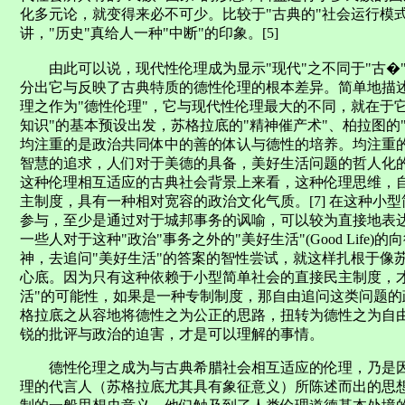
化多元论，就变得来必不可少。比较于"古典的"社会运行模
讲，"历史"真给人一种"中断"的印象。[5]
由此可以说，现代性伦理成为显示"现代"之不同于"古�
分出它与反映了古典特质的德性伦理的根本差异。简单地描
理之作为"德性伦理"，它与现代性伦理最大的不同，就在于
知识"的基本预设出发，苏格拉底的"精神催产术"、柏拉图的
均注重的是政治共同体中的善的体认与德性的培养。均注重
智慧的追求，人们对于美德的具备，美好生活问题的哲人化的
这种伦理相互适应的古典社会背景上来看，这种伦理思维，
主制度，具有一种相对宽容的政治文化气质。[7] 在这种小
参与，至少是通过对于城邦事务的讽喻，可以较为直接地表
一些人对于这种"政治"事务之外的"美好生活"(Good Life
神，去追问"美好生活"的答案的智性尝试，就这样扎根于像
心底。因为只有这种依赖于小型简单社会的直接民主制度，
活"的可能性，如果是一种专制制度，那自由追问这类问题
格拉底之从容地将德性之为公正的思路，扭转为德性之为自
锐的批评与政治的迫害，才是可以理解的事情。
德性伦理之成为与古典希腊社会相互适应的伦理，乃是因
理的代言人（苏格拉底尤其具有象征意义）所陈述而出的思