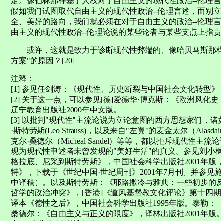
定。像伯林那样基于人权对于自由主义的现代性政治--伦理
假如我们试图取代自由主义的现代性政治--伦理言述，而别
全、美好的路向，我们就必须在对于自由主义的政治--伦理
由主义的现代性政治--伦理论说的某些论者与某些支点上指责
或许，这就是致力于诊断现代性弊端的、像哈贝马斯那样
方案"的原因？[20]
注释：
[1] 参见任剑涛：《现代性、历史断裂与中国社会文化转型》
[2] 关于这一点，可以参见[德]爱德华·博克斯：《欧洲风化
辽宁教育出版社2000年中文版。
[3] 以批判"现代性"主流论说为立论意图的西方思想家们，诸如"右
·斯特劳斯(Leo Strauss)，以及来自"左翼"的麦金太尔（Alasdair M
克尔·桑德尔（Micheal Sandel）等等，都以拒斥现代性
现为现代性申述者未曾发现的"美好生活"的真义。参见刘小枫
格拉底、尼采到斯特劳斯》，中国社会科学出版社2001年
特》，下载于《世纪中国·世纪周刊》2001年7月刊。并参见
中译稿）。以及斯特劳斯：《耶路撒冷与雅典：一些初步的
哲学的政治冲突》，[香港]《道风基督教文化评论》第十四
译本《德性之后》，中国社会科学出版社1995年版。泰勒：
桑德尔：《自由主义与正义的限度》，译林出版社2001年