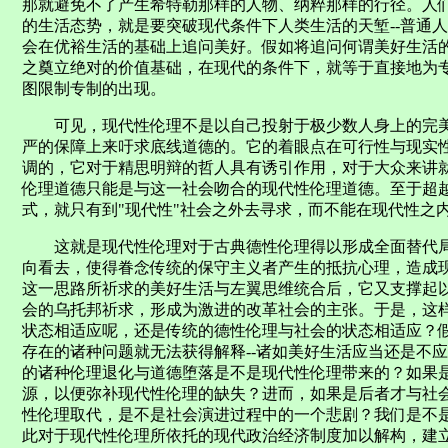
那就避免不了产生希特勒那样的人物、纳粹那样的行径。人
的生活态势，就是要突破现代条件下人类生活的天堑--普通
会在优裕生活的基础上追问美好。假如将追问何谓美好生活
之奠立绝对的价值基础，在现代的条件下，就等于直接地为
图限制专制的出现。
可见，现代性伦理不是以自己投射于极少数人身上的完美
严的保障上来吁求底线道德的。它的着眼点在可行性与现实
调的，它对于精思明辩的哲人具有诱引作用，对于大众来讲
伦理道德只能是与这一社会吻合的现代性伦理道德。至于超
式，就只有到"现代性"社会之外去寻求，而不能在现代性之内来
这就是现代性伦理对于古典德性伦理得以形成全面替代
向看去，使得眷念传统的保守主义者产生的抵抗心理，造成
这一思路所祈求的美好生活与左翼思维统合后，它又支撑起以
会的乌托邦祈求，形成为激进的改革社会的主张。于是，这
状态相适应呢，还是传统的德性伦理与社会的状态相适应？
存在的诸种问题就无法获得解释--诸如美好生活应当还是不
的诸种伦理退化与道德堕落是不是现代性伦理带来的？如果
源，以便弥补现代性伦理的缺失？进而，如果是后者才与社
性伦理取代，是不是社会演进过程中的一个悲剧？我们是不
此对于现代性伦理所依托的现代政治经济制度加以解构，建