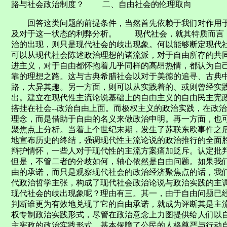
路与社会政治制度？ 二、自由社会的伦理取向
回答这类问题的前提条件，当然首先依赖于我们对作用于
及对于这一状态的利弊分析。 现代社会，就其特质而言
治的出现，则只是现代社会的歧出现象。何以能够断定现代
可以从现代社会陈述政治理想的诸流派，对于自由所存的共
进主义，对于自由都怀抱着几乎同样的高昂热情，都认为自
靠的理想之路。这与古典希腊社会以对于美德的追寻、古典
路，大异其趣。另一方面，则可以从实践着的、或则曾经实
出。建立在现代性主流论说基础上的自由主义的自由民主宪
搭挂在社会--政治自由上面。而极权主义的政治实践，在政
理念，而是借助于自由的名义来做政治申明。再一方面，也
聚焦点上分析。当着上个世纪末期，发生了苏联东欧事件之
地宣布历史的终结，强调现代性主流论说的政治推行的全面
辩护情怀，一些人对于现代性的主流方案痛加贬斥。认定批
但是，不管二者的分歧如何，轴心依然是自由问题。如果我
由的承诺，而只是观察现代社会的政治经济聚焦点的话，我
代政治哲学主张，构成了现代社会政治论说与政治实践的
现代社会的歧出现象呢？理由有三。其一，由于自由问题已
判断谁更为有效地兑现了它的自由承诺，就成为评断其是主
权专制政治实践形式，尽管在政治意念上力图提供给人们以
主宪政的政治实践形式，基本保障了公民的人格尊严与行动