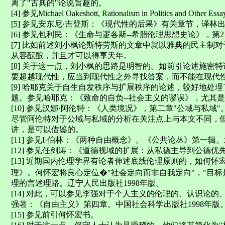
离了"古典的"论说旨趣的。
[4] 参见Michael Oakeshott, Rationalism in Politics and Other
[5] 参见安东尼·吉登斯：《现代性的后果》有关章节，译林出
[6] 参见包利民：《生命与逻各斯--希腊伦理思想史论》，第2
[7] 比如前述刘小枫论斯特劳斯的文章中就以雅典的民主制
从容酝酿，并且才可以得享天年。
[8] 关于这一点，刘小枫的思路是明智的。如前引论述施密
要超越现代性，应当到现代性之外寻找答案，而不能在现代
[9] 哈耶克关于自生自发秩序与扩展秩序的论述，较好地处
题。参见哈耶克：《致命的自负--社会主义的谬误》，尤其是
[10] 参见汉娜·阿伦特：《人类境况》，第二章"公域与私域
尽管阿伦特对于公域与私域的分析在关注点上与本文不同，
讲，是可以借鉴的。
[11] 参见I·伯林：《两种自由概念》。《公共论丛》第一辑。
[12] 参见任剑涛：《道德视域的扩展：从私德主导到公德优
[13] 近期国内伦理学界有论者伸述底线伦理原则的，如何
理》。何怀宏将良心定位�"社会定向而非自我定向"，"目
理的言述理路。辽宁人民出版社1998年版。
[14] 对此，可以参见李强对于个人主义的伦理的、认识论
强著：《自由主义》第四章。中国社会科学出版社1998年版
[15] 参见前引何怀宏书。