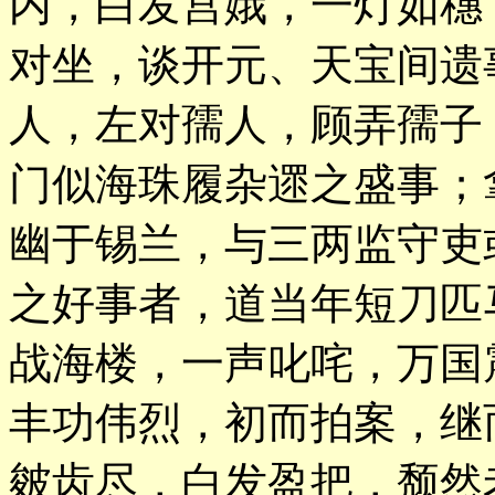
内，白发宫娥，一灯如穗
对坐，谈开元、天宝间遗
人，左对孺人，顾弄孺子
门似海珠履杂遝之盛事；
幽于锡兰，与三两监守吏
之好事者，道当年短刀匹
战海楼，一声叱咤，万国
丰功伟烈，初而拍案，继
皴齿尽，白发盈把，颓然