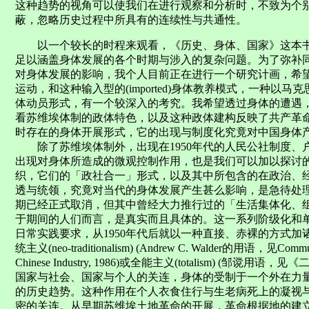
这种趋势的视角可以使我们在进行观察和分析时，不致为个
蔽，忽略历史过程中所具有的连续性与共通性。
以一个较长的时程来观看，《历史、身体、国家》这本书
足以涵盖身体发展的各个时期与涉入的复杂问题。为了弥补
对身体发展的影响，我个人目前正在进行一个研究计画，希望藉由
运动，和这种输入型的(imported)身体教养模式，一种以
体动员形式，有一个较深入的考究。我希望透过身体的遭遇
看苏维埃体制的政体特色，以及这种政体建构反映了共产革
时存在的身体开展形式，它的出现与制度化究竟对中国身体
除了苏维埃体制外，出现在1950年代的人民公社制度、
出现对身体所造成的微观控制作用，也是我们可以加以探讨
织，它们的「政社合一」形式，以及其中所包含的在政治、
透与统领，究竟对当代的身体发展产生甚么影响，是急待处理
期已经正式取消，但其中曾经大力推行过的「生活集体化、
于期间的人们而言，是真实而且具体的。这一系列阶级化和
日常实践要求，从1950年代后就以一种直接、赤裸的方式
统主义(neo-traditionalism) (Andrew C. Walder的用语，见Communist 
Chinese Industry, 1986)或全能主义(totalism) (
国家与社会、国家与个人的关连，身体的受制于一个外在力
的历史趋势。这种作用在个人衣食住行与生老病死上的凝视
密的关连。从早期苏维埃土地革命的开展，革命根据地的建立，到大跃进