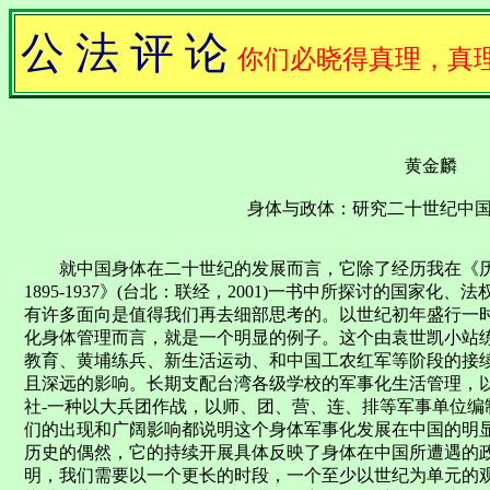
公 法 评 论
你们必晓得真理，真
黄金麟
身体与政体：研究二十世纪中
就中国身体在二十世纪的发展而言，它除了经历我在《历
1895-1937》(台北：联经，2001)一书中所探讨的国家
有许多面向是值得我们再去细部思考的。以世纪初年盛行一
化身体管理而言，就是一个明显的例子。这个由袁世凯小站练兵
教育、黄埔练兵、新生活运动、和中国工农红军等阶段的接
且深远的影响。长期支配台湾各级学校的军事化生活管理，以
社-一种以大兵团作战，以师、团、营、连、排等军事单位编
们的出现和广阔影响都说明这个身体军事化发展在中国的明
历史的偶然，它的持续开展具体反映了身体在中国所遭遇的
明，我们需要以一个更长的时段，一个至少以世纪为单元的