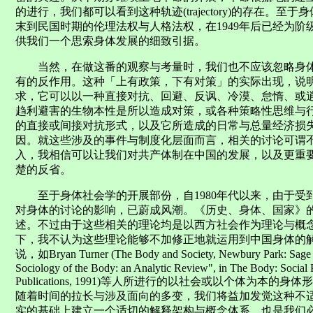
的进行，我们都可以看到这种轨迹(trajectory)的存在。
末到民国时期的伦理法权与人格法权，在1949年后已经为
供我们一个思索身体发展的细致引据。
当然，在做这番的观察与考量时，我们也不应该忽略身体
有的反作用。这种「上有政策，下有对策」的实际出现，说
求，它可以以一种直接对抗、回避、反讽、冷漠、怠惰、或
趋利避害的生物本性是所以造成对策，或各种策略性思维与
的直接或间接对抗形式，以及它所造成的日常与总量经济损
因。就这些涉及的事件与制度化层面而言，相关的讨论可谓
入，我相信可以让我们对共产体制在中国的发展，以及更重
楚的反省。
至于身体社会学的开展部份，自1980年代以来，由于受
对身体的讨论的影响，已蔚成风潮。《历史、身体、国家》
述。不过由于这些相关的理论均是以西方社会作为理论与概
下，我不认为这些理论能够不加修正地就运用到中国身体的
说，如Bryan Turner (The Body and Society, Newbury Park: Sage P
Sociology of the Body: an Analytic Review", in The Body: Social
Publications, 1991)等人所进行的以社会或以个体为
随着时间的拉长与涉及面向的多变，我们将益加发觉这种不
实的基础上建立一个适切的解释架构与概念体系，也是我