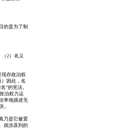
目的是为了制
；（2）名义
是现存政治权
语）因此，名
名”的宪法。
政治权力运
坦率地描述无
关。
不真乃是它被置
。就涉及到的