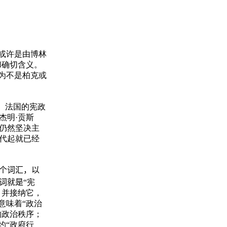
”或许是由博林
和确切含义。
为不是柏克或
具。法国的宪政
杰明·贡斯
仍然坚决主
代起就已经
个词汇，以
词就是
“宪
，并接纳它，
意味着“政治
的政治秩序；
约“政府行