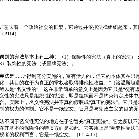
）
法”意味着一个政治社会的框架，它通过并依据法律组织起来，其
P114）
到的宪法基本上有三种：（
1）保障性的宪法（真正的宪法）
3）装饰性的宪法（或冒牌宪法）。
宪法是
……“得到充分实施的，富有活力的，但它的本体实在只
化，其目的在于为真正的掌权者取得排他性收益。”（洛温斯坦
所以是“名义性的”，这在非常简单的意义上是因为它只是“徒有虚
义性的宪法只是组织性的宪法，即是组织而不是约束特定政体中
合。实际上，名义性宪法并不真的假装成“真正的宪法”。它只是
制的权力的体制。它不是一纸空文。它只是与宪政主义的目的无
不同于名义性宪法的地方在于它冒充
“真正宪法”。它之所以
在其基本的保障性的特质方面是如此。它实质上是“圈套性宪法”
者的权利而言，它是一纸空文。（P114-15）