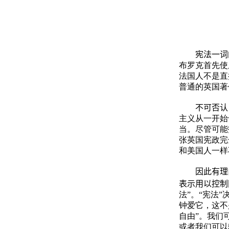
宪法一词的
布罗克首先使
法国人不是直
普通的英国著
不可否认，
主义从一开始
当。尽管可能
张英国宪政完
和美国人一样
因此有理由
表示用以控制
法”。“宪法
钟爱它，这不
自由”。我们
或者我们可以