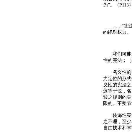
为”。（P113
……“宪
约绝对权力。（
我们可能遇
性的宪法；（
名义性的
力定位的形式
义性的宪法之
这等于说，名
转之规则的集
限的、不受节
装饰性宪法
之不理，至少
自由技术和掌权