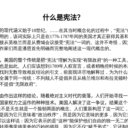
什么是宪法？
现代涵义始于
18世纪。……在其当时概念化的过程中，“宪法
用的，该词实际上只是在1776-1787年间的美国才真正获得其基
接从英格兰而是从费城会议接受“宪法”一词的。这并不奇怪，因
作家们而是潘恩首先明确而完整地阐述这一现代概念的。
美国的整个传统是把
“宪法”理解为实现“有限政府”的一种工
也是如此。人们应该想到1789年人权宣言，或者稍晚些时候的本
找到无数导致相反结论的引文，前面我详尽地解释过，为为什么
全属于同一传统：不列颠人不提倡并且从格兰维尔和布拉克顿时
不提倡“无限政府”。
作出这样的结论，随着绝对主义时代的衰落，人们开始寻找一
国家权力之运作的种种技术。美国人解决了这一争议，结果这个
”决不是天生就是一个脸朝两面的概念。人们重新构思了这一词汇
是因为它只意味着“政治秩序”，而是因为它意味的更多，因为它
可以这样说：因为它表示的是“这种”能保护他们自由的独一无二
转用弗里德里奇的巧妙的措辞，因为它不仅“赋予形式”，它还制