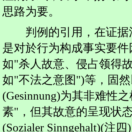
思路为要。
判例的引用，在证据法
是对於行为构成事实要件
如"杀人故意、侵占领得故
如"不法之意图")等，固
(Gesinnung)为其非
素"，但其故意的呈现状
(Sozialer Sinngehalt