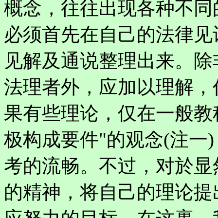
概念，往往出现各种不同
必须首先在自己的法律见
见解及通说整理出来。除
法理者外，应加以理解，
果有些理论，仅在一般教
极构成要件"的观念(注一
考的流畅。不过，对於显
的精神，将自己的理论提