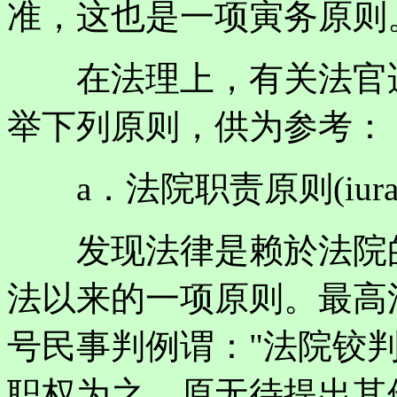
准，这也是一项寅务原则
在法理上，有关法官适
举下列原则，供为参考：
a．法院职责原则(iura nov
发现法律是赖於法院的
法以来的一项原则。最高
号民事判例谓："法院铰
职权为之，原无待提出其