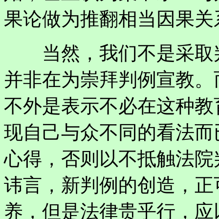
果论做为推翻相当因果关系
当然，我们不是采取判
并非在为崇拜判例宣教。
不外是表示不必在这种教
现自己与众不同的看法而
心得，否则以不抵触法院
讳言，新判例的创造，正
养，但是法律贵乎行，应