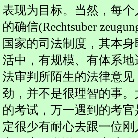
表现为目标。当然，每个
的确信(Rechtsuber z
国家的司法制度，其本身
活中，有规模、有体系地
法审判所陌生的法律意见
劲，并不是很理智的事。
的考试，万一遇到的考官
定很少有耐心去跟一位刚