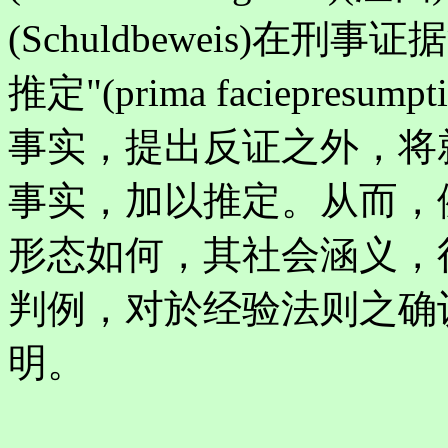
(Schuldbeweis)在
推定"(prima faciepr
事实，提出反证之外，将
事实，加以推定。从而，
形态如何，其社会涵义，
判例，对於经验法则之确
明。