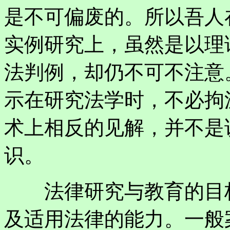
是不可偏废的。所以吾人
实例研究上，虽然是以理
法判例，却仍不可不注意
示在研究法学时，不必拘
术上相反的见解，并不是
识。
法律研究与教育的目标
及适用法律的能力。一般