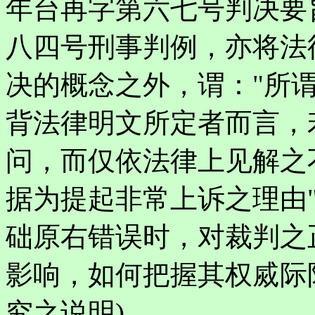
年台再字第六七号判决要
八四号刑事判例，亦将法
决的概念之外，谓："所谓
背法律明文所定者而言，
问，而仅依法律上见解之
据为提起非常上诉之理由
础原右错误时，对裁判之
影响，如何把握其权烕际
究之说明)。