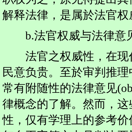
解释法律，是属於法官权
b.法官权威与法律意
法官之权威性，在现代
民意负贵。至於审判推理
常有附随性的法律意见(obit
律概念的了解。然而，这
性，仅有学理上的参考价