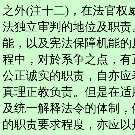
之外(注十二)，在法官
法独立审判的地位及职责
能，以及宪法保障机能的
程中，对於系争之点，有
公正诚实的职责，自亦应
真理正教负责。但是在适
及统一解释法令的体制，
的职责要求程度，亦应以