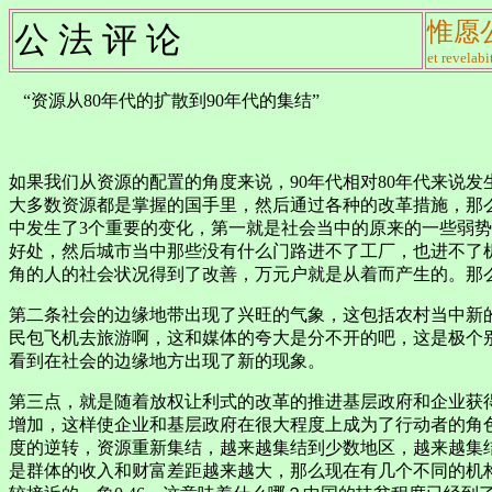
惟愿
公 法 评 论
et revelabi
“资源从80年代的扩散到90年代的集结”
孙立
如果我们从资源的配置的角度来说，90年代相对80年代来说
大多数资源都是掌握的国手里，然后通过各种的改革措施，那
中发生了3个重要的变化，第一就是社会当中的原来的一些弱势
好处，然后城市当中那些没有什么门路进不了工厂，也进不了
角的人的社会状况得到了改善，万元户就是从着而产生的。那
第二条社会的边缘地带出现了兴旺的气象，这包括农村当中新
民包飞机去旅游啊，这和媒体的夸大是分不开的吧，这是极个别
看到在社会的边缘地方出现了新的现象。
第三点，就是随着放权让利式的改革的推进基层政府和企业获
增加，这样使企业和基层政府在很大程度上成为了行动者的角色
度的逆转，资源重新集结，越来越集结到少数地区，越来越集
是群体的收入和财富差距越来越大，那么现在有几个不同的机