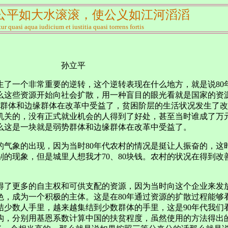
公平如大水滚滚，使公义如江河滔滔
tur quasi aqua iudicium et iustitia quasi torrens fortis
平
发生了一个非常重要的逆转，这个逆转表现在什么地方，就是说8
么这些资源开始向社会扩散，用一种盲目的眼光看就是国家的资源
群体和边缘群体在改革中受益了，贫困阶层的生活状况发生了改
机关的，没有正式就业机会的人得到了好处，甚至当时谁成了万
么这是一块就是弱势群体和边缘群体在改革中受益了。
的气象的出现，因为当时80年代农村的情况是挺让人振奋的，这
的现象，但是城里人想我才70、80块钱。农村的状况在得到
得了更多的自主权和可供支配的资源，因为当时向这个企业来发
，成为一个积极的主体。这是在80年通过资源的扩散过程能够看
结少数人手里，越来越集结到少数群体的手里，这是90年代我们
构，分别用基恩系数计算中国的扶贫程度，虽然使用的方法得出