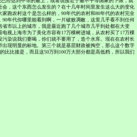
说已经达到中等的最上，或者说接近于最不平等国家的下限，就
社会，这个东西怎么发生的？在十几年时间里发生这么大的变化
家跑农村这个是怎么样的，90年代的农村和80年代的农村完全
，90年代你哪里能看到啊，一片破败凋敝，这里几乎看不到任何
括省市以上的城市，我是最近跑了几个城市几乎到处都在大变
电视上海市为了美化市容有17万棵树进城，从农村买了17万棵
没污染说我们要喝，你们就不要用了，造个水库。现在在农村长
带出现明显的标地。第三个就是基层财政被掏空，那么这个数字
的比比接是，而且这50万到100万大部分都是高低档，所以我们