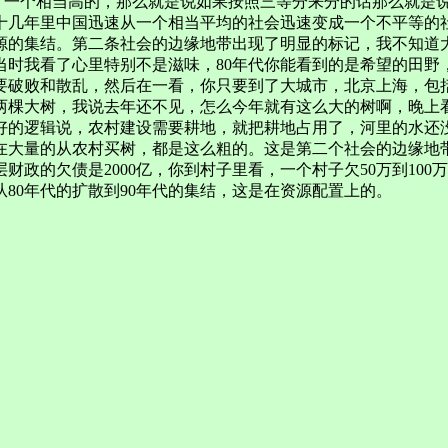
到了一个相当高的，那么就是说如果按照三等分来分的话那么就是
十几年里中国迅速从一个相当平均的社会迅速变成一个不平等的
的集结。第二条社会的边缘地带出现了明显的标记，我不知道大
时我看了心里特别不是滋味，80年代你能看到的是希望的田野
要破败和散乱，然后在一看，你只要到了大城市，北京上海，包
棵大树，我说去年还不见，怎么今年就有这么大的树啊，晚上看
好的逻辑说，农村建设需要耕地，就把耕地占用了，河里的水还
现在大量的从农村买树，都是这么粗的。这是第二个社会的边缘地
政的欠债是2000亿，你到村子里看，一个村子欠50万到100万
从80年代的扩散到90年代的集结，这是在资源配置上的。