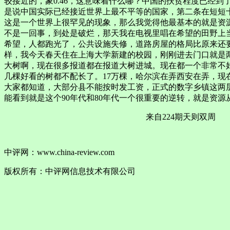
较接近的，象0.46，这意味着什么哪？中国的扶贫程度已经
是说中国实际已经接近世界上最不平等的国家，第二条在短短
这是一个世界上很罕见的现象，那么我觉得他最基本的就是资源
不是一回事，到处是破烂，那天我在电视里唱在希望的田野上当
希望，人都跑光了，公共设施失修，道路房屋的格局比原来还
样，我今天春天住在上海大学新建的校园，刚刚进去门口就是两
大树啊，现在很多报道都在报道大树进城。现在都一个非常不
几棵好看的树都不配长了。17万棵，哈尔滨在弄西安在弄，
大家都知道，大部分县不能按时发工资，正式的数字乡镇这两层财
能看到就是这个90年代和80年代一个很重要的逆转，就是资源
来自224期天则双周
中评网：www.china-review.com
版权所有：中评网信息技术有限公司