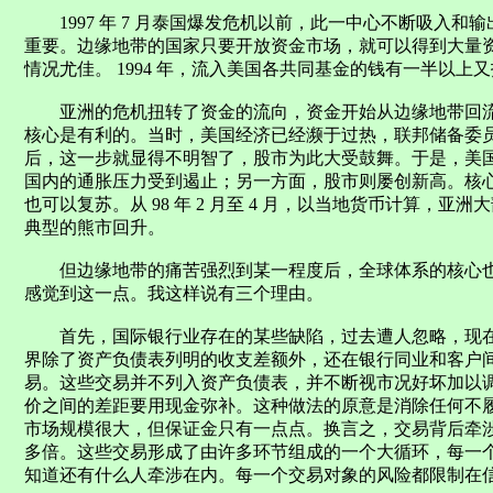
1997 年 7 月泰国爆发危机以前，此一中心不断吸入和
重要。边缘地带的国家只要开放资金市场，就可以得到大量
情况尤佳。 1994 年，流入美国各共同基金的钱有一半以
亚洲的危机扭转了资金的流向，资金开始从边缘地带回流
核心是有利的。当时，美国经济已经濒于过热，联邦储备委
后，这一步就显得不明智了，股市为此大受鼓舞。于是，美
国内的通胀压力受到遏止；另一方面，股市则屡创新高。核
也可以复苏。从 98 年 2 月至 4 月，以当地货币计算，
典型的熊市回升。
但边缘地带的痛苦强烈到某一程度后，全球体系的核心也
感觉到这一点。我这样说有三个理由。
首先，国际银行业存在的某些缺陷，过去遭人忽略，现在
界除了资产负债表列明的收支差额外，还在银行同业和客户
易。这些交易并不列入资产负债表，并不断视市况好坏加以
价之间的差距要用现金弥补。这种做法的原意是消除任何不
市场规模很大，但保证金只有一点点。换言之，交易背后牵
多倍。这些交易形成了由许多环节组成的一个大循环，每一
知道还有什么人牵涉在内。每一个交易对象的风险都限制在