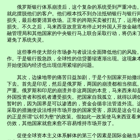
俄罗斯银行体系崩溃后，这个复杂的系统受到严重冲击。
就此摆脱他们的客户。他们根本找不到办法抵销银行与银行
损失，最后都要清算收场。正常的跨期买卖被打乱了，运用
损失。不久之后，马来西亚故意宣布停止对外国人开放金融
融管理局和其他国家的中央银行马上联合采取行动，将仍未
避免了系统失灵。
这些事件使大部分市场参与者设法全面降低他们的风险。
作。于是银行股急跌，全球性的信贷萎缩逐渐出现。这现象
开始使国内经济也出现信用紧缩的问题。
其次，边缘地带的痛苦日益加剧，于是个别国家开始撤出
下去。首先是印尼，然后是俄罗斯，两国的崩溃都相当彻底
严重。俄罗斯和印尼的崩溃并非这两国的本意，马来西来却
外国投资者和投机者遭受损失。把国家自我孤立，就得以调
暂时的，因为国界是可以渗透的，资金会循非法管道外流。
采取的措施使设法维持市场开放的国家受害，原因是这会引
的正是所谓“以邻为壑”的政策。假如此一政策使马来西亚看
仿效，其他国家就愈来愈不容易维持市场开放了。
促使全球资本主义体系解体的第三个因素是国际金融当局