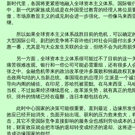
新时代里，各国将更紧密地融入全球资本主义体系。国际银
中，新一代的家族成员或是在外国受过教育的经理人将位居
傲，市场原教旨主义的成见则会进一步强化。一些像马来西
继。
所以如果全球资本主义体系战胜目前的危机，可以确定的
大型国际公司。剧烈的竞争将不容许他们对社会问题付出多
惠一番，尤其是与大众发生关联的企业，但绝不会为此而损
另一方面，全球资本主义体系很可能过不了目前的这一关
痛苦很难改观。银行和一些公司可能必需重组，还有很多人
张之中。金融危机带来的政治改革使许多腐败和独裁政权瓦
击政商勾结的人当新总统。泰国现在的总理川·立派是一个诚
导向内阁的辅佐。在印尼，苏哈托被罢黜。在马来西亚，马
当权，不过如果经济继续恶化，改革派失势，就有真正的危
织、排外的情绪已经在蕴酿，连日本都包括在内。
此时中心国家的决策可能很重要。直到最近，边缘所发生
效应已经开始消失，负面开始出现。获利的压力愈来愈大，
击，其它不受国际竞争直接影响的服务业也感到劳动成本的
转，财富效应就会把市场的退却转变成经济的退却。这将进
造成边缘国家的怨怼。