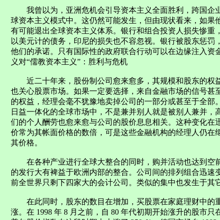
我曾以为，亚洲危机会引导资本主义全面胜利，跨国企业
球资本主义模式中。这仍然可能发生，但由现状看来，如果
有可能退出全球资本主义体系。银行和组合投资人损失惨重
以美元计的债务，印尼的损失也不容忽视。银行被股东惩罚
他们的承诺。只有国际性的政府联合行动可以在边缘注入资
义对“儒教资本主义”：胜利与危机
近二十年来，股份制公司愈来愈多，其规模和股东的权益
也关心股票市场。如果一定要选择，来自金融市场的信号甚
的权益，经理会毫不犹豫地卖掉公司的一部分或甚至于全部
日益一体化的全球市场中，不是兼并别人就是被别人兼并，
们的个人酬劳也愈来愈与公司的股价息息相关。这种变化在
价常为其帐面价格的数倍，可是这些金融机构的经理人仍在
其价格。
在各种产业进行全球大整合的同时，购并活动也达到空前
的发行大有裨益于欧洲内部的整合。公司间的排列组合迅速
前全世界只剩下四家大的会计公司。类似的集中也发生于其
在此同时，股东的数目在增加，买股票在家庭理财中的重
涨。在 1998 年 8 月之前，自 80 年代初期开始涨升的股市