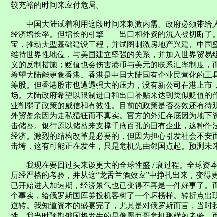
较充裕的时间来应付危局。
中国大陆试着利用这段时间来刺激内需。政府必须带给人民
经济增长率。但增长的引擎——出口和外资的流入被切断了
宝，推动大型基础建设工程，并试图刺激房地产兴建。中国
维持世界性地位，与美国建立坚强的关系，并加入世界贸易
义的反制措施；贬值也会伤害港币与美元的联系汇率制度，而
希望大陆能更象香港。香港是中国大陆国有企业民营化的工
筹股。但香港股市也遭遇强大的压力，没有新公司在港上市
场。大陆政府希望以限制进口和出口补贴来达到类似贬值的
业削弱了政策的威信和有效性。目前的政策是否奏效还有待
外贸盈余因为走私猖狂而不真实。官方的外汇存底因为地下
击储蓄。银行原以储蓄来支撑千疮百孔的国有企业，这种作
经济。激烈的结构改革是必要的，但因为担心引发社会不安
击垮，这有可能正在发生，只是危机先由邻国点起。预测未
我现在要回过头来谈更大的全球性盛 / 衰过程。全球资本主义体
历经严格的考验，并从这“龙舌兰酒效应”中挣扎出来，变得
已开始进入加速期，经济景气也已变得不再是一件好事了。
个事实，给俄罗斯国库券投机客树了一个坏榜样。转折点出现在 
逆转。我知道资本的盛宴完了，尤其是对俄罗斯而言，当时
性。我当时预期俄国将发生的是像墨西哥危机那样的考验，