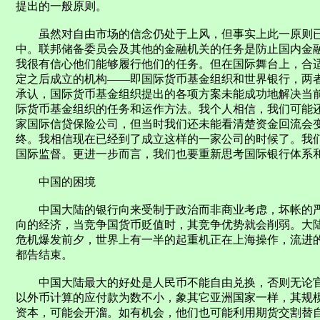
提出的一般原则。
虽然对自由市场的信念仍处于上风，但事实上此一原则已
中。联邦储备委员会及其他的金融机关的任务是防止国内金
我很有信心他们能够履行他们的任务。但在国际舞台上，合
定之后成立的机构——即国际货币基金组织和世界银行，两
承认，国际货币基金组织提出的各项方案未能成功地解决当
际货币基金组织的任务和运作方法。我个人相信，我们可能
家国际信贷保险公司，但当时我们还未能看清楚资金回流会
终。我相信现在已经到了成立这样的一家公司的时候了。我
国际监督。更进一步而言，我们也要重新思考国际银行体系
中国的困境
中国大陆的银行向来受制于政治而非商业考虑，坏帐的严
向的经济，当竞争国货币贬值时，其竞争优势就会削弱。大
危机爆发前夕，世界上有一半的起重机正在上海操作，流进的外
都告结束。
中国大陆最大的好处是人民币不能自由兑换，否则无论官
以外币计算的应付款为数不小，象其它亚洲国家一样，其规
资本，可能会开溜。如有机会，他们也可能利用期货交割替