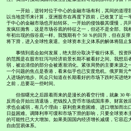
一开始，逆转对位于中心的金融市场有利，其间的道理我
以当地货币来计算，亚洲股市在再度下跌前，已收复了近一
于中心的金融市场也开始转坏。一开始的侵蚀极其缓慢，共
发疯狂抛售，这是市场谷底的特征之一，但还不是全部。我相信
年初出现的假谷底一样。我预期有个 50 ％的回升，但在反
将下滑，进入全球性衰退。全球资本主义体系的解体将阻止
事情到底会如何发展，绝大部分取决于银行体系、投资民
的范围是在股市狂泻与经济前景长期不被看好之间。我想后
弱，被迫清偿的部分会被逐渐消化。紧张局势的主要来源之
一个问题的焦点是香港，看来似乎也已安度危机。俄罗斯元
人进场的地步。民众只知道在长期看好的市场下跌时买进绝
之前，总要花一些时间。
但假曙光之后跟着而来的是漫长的看空行情，就象 30 
反而会开始出清退场，把钱投入货币市场或国库券。财富效
求也会减弱，有几个理由：获利愈来愈困难、进口增加而出
日益困难。调降利率可缓和市场下滑的影响，只要全球资本
的可能性已大大增加。如果美国国内经济增长减缓，它容忍
自由贸易体系。