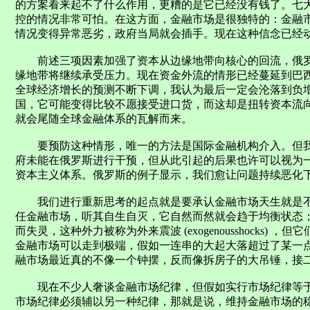
的方案看来起不了什么作用，更糟的是它已经没有钱了。七
控的情况非常可怕。在这方面，金融市场是很独特的：金融
情况变得异常恶劣，政府当局就会插手。现在这种信念已经
前述三项因素加强了资本从边缘地带向核心的回流，俄罗
缘地带将继续承受压力。现在资金外流的情形已经蔓延到巴
全球经济增长的预测不断下调，我认为最后一定会沦落到负
国，它可能变得比较不愿接受进口货，而这却是扭转资本流
就会尾随全球金融体系的瓦解而来。
要预防这种情形，唯一的方法是国际金融机构介入。但我
府未能在俄罗斯进行干预，但从此引起的后果也许可以视为
资本主义体系。俄罗斯的例子显示，我们愈让问题持续恶化
我们进行重新思考的起点就是要承认金融市场天生就是不
任金融市场，听其自生自灭，它自然而然就会趋于均衡状态
而失灵，这种外力被称为外来震波 (exogenousshocks
金融市场可以走到极端，假如一连串的大起大落超过了某一
融市场最近真的不像一个钟摆，反而像拆房子的大吊锤，接
现在不少人奢谈金融市场纪律，但假如实行市场纪律等于引
市场纪律必须辅以另一种纪律，那就是说，维持金融市场的