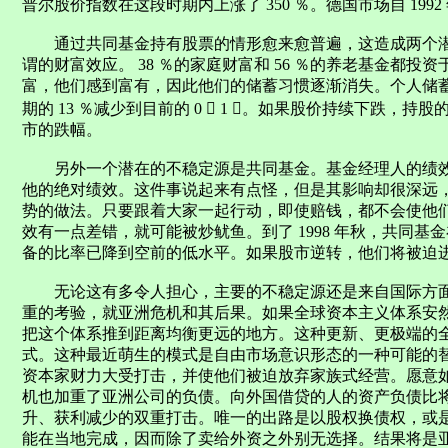
普尔股价指数在这段时期内上涨了 350 ％。德国市场自 1992 年
通过共同基金持有股票的情形愈来愈普遍，这造成两个潜
谓的财富效应。 38 ％的家庭财富和 56 ％的养老基金都
富，他们感到富有，因此他们的储蓄习惯逐渐消失。个人储蓄占
期的 13 ％减少到目前的 0  1 ％。如果股价持续下跌
市的跌幅。
另外一个潜在的不稳定源是共同基金。基金经理人的绩效
他的绝对绩效。这件事说起来有点怪，但是其影响却很深远
势的做法。只要跟着大家一起行动，即使赔钱，都不会使他
效有一点差错，就可能被炒鱿鱼。到了 1998 年秋，共同
备的比率已降到空前的低水平。如果股市逆转，他们将被迫
无论这有多令人担心，主要的不稳定源还是来自国际方面
重的考验，就亚洲危机和其后果。如果全球资本主义体系安
把这个体系推到距离均衡更远的地方。这种更新、更极端的
式。这种最近萌生的模式是自由市场意识形态的一种可能的
资本家财力大受打击，并使他们被迫放弃家族式经营。愿意
机也加重了亚洲公司的负债。向外国借贷的人的资产负债比
升、获利减少的双重打击。唯一的出路是以股权换债权，或
能在当地完成，因而除了卖给外资之外别无选择。结果将是