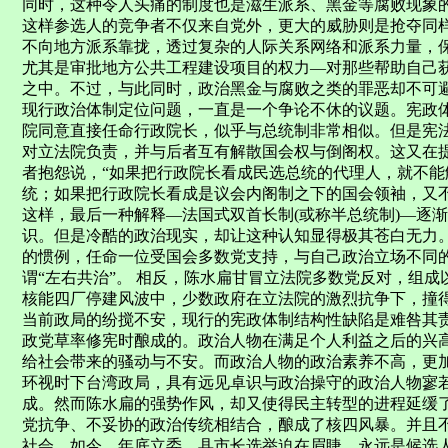
同时，这种令人头痛的制度也是滋生派系、黑金等腐败现象
这样参选人的竞争者不仅来自党外，更大的威胁则是抢夺同
不向地方派系靠拢，透过复杂的人际关系网络和派系力量，
尤其是审批地方公共工程建设项目的权力—对那些帮助自己获
之中。不过，与此同时，政治黑金与腐败之类的罪恶却不可
现行政治体制定位问题，一直是一个争论不休的议题。宪政
院同意直接任命行政院长，似乎与总统制非常相似。但是宪
对立法院负责，并与后者互有解散国会权与倒阁权。这又在
者抱怨说，“如果把行政院长看成民选总统的代理人，就不
统；如果把行政院长看成是议会内阁制之下的国会领袖，又
这样，最后一种解释—法国式双首长制(或称半总统制)—逐渐
识。但是冷酷的政治现实，却让这种认知显得极其苍白无力。
的惯例，任命一位受国会多数党支持，与自己政治立场不同
谓“左右共治”。 相反，陈水扁甘冒立法院多数党反对，组
核能四厂停建风波中，少数政府在立法院的激烈抗争下，撞
当前政局的纷搅不安，现行的宪政体制结构性缺陷是难咎其
政党草率修宪时酿成的。政治人物在满足个人利益之后的兴
给社会带来的骚动与不安。而政治人物的政治素养不高，更
环视时下台湾政局，具有远见卓识与政治操守的政治人物寥
成。然而陈水扁的强势作风，却又使得民主转型的进程延缓
党抗争、不妥协的政治传统相结合，酿成了核四风暴。并且
社会。如今，年底立委、县市长选举迫在眉睫，永远是候选