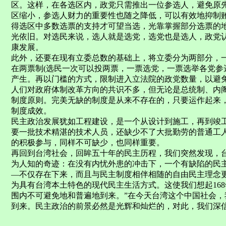
区。这样，在各选区内，政党只需推出一位参选人，避免原
区缩小，参选人财力的重要性也随之降低，可以有效地抑制
得选区中多数选票的支持才可望当选，光靠掌握部分选票的地
光依旧。对选民来说，选人就是选党，选党也是选人，政党
康发展。
此外，还要在现有立委总数的基础上，将立委分为两部分，
在两票制(选民一次可以投两票，一票选党，一票选举各党参
产生。再以门槛的方式，限制进入立法院的政党数量，以避
人们对政府体制改革方向的共识不多，但无论是总统制、内
制度原则。完美无缺的制度是从来不存在的，只要运作起来
制度成效。
民主政治发展犹如工程建设，是一个从设计到施工，再到竣
要一批技术精湛的技术人员，还缺少不了大批勤劳的普通工
的积极参与，同样不可缺少，也同样重要。
再回到台湾社会，回眸五十年的民主历程，我们突然发现，
为人知的奇迹：在没有内忧外患的冲击下，一个有缺陷的民
—不仅存在下来，而且与民主制度相伴相随的自由民主理念
为具有台湾本土特色的现代民主生活方式。这使我们想起16
围内不可避免地和普遍地到来。”在今天台湾这个中国社会
到来。民主政治的前景必然是光辉和灿烂的，对此，我们深