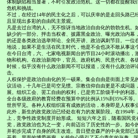
体制缺陷相当显著，不时引发政治危机。这一切都在提醒我
危机和挑战。
不过，在经过14年的民主化之后，可以庆幸的是走回头路已
且呈现出多彩的自由民主景观。
凡是去过台湾的人，无不惊讶当地政治自由化的勃勃生机。
缺少的一部分。抨击当权者、披露黑金政治、曝光政治内幕
的还是各类政治选举辩论、全民开讲、政治讽刺节目。一位
地说，如果不是生活在民主时代，他是不会也决不敢从事这
在今日台湾，六、七家电视新闻台的节目24小时滚动播出，
物和机构。在政治新闻中，官员、政府机构、民意代表、各
时候，似乎没有什么政治新闻不可以报道，没有什么政治评
击。
人权保护是政治自由化的另一硕果。集会自由是街面上常见
议活动，十几年已是司空见惯。宗教信仰自由更是不成问题
展。组织工会、罢工自由的权利，已是劳工阶级手中的利器
全台各级政府的教育经费在预算中的比例从15%到35%不等
世所罕见。各种人权组织富有成效的活动，本身即是人权事
此外，新生的政党政治已经处在有力的发展阶段。在1994年
上，竞争性政党制度开始形成。 短短六年之后，随着国民党
党，政党政治也为之一变，向前迈出了历史性的一步。如今
并初步完成了自身的民主改造。昔日壁垒森严的中央党部已
开着，里面的博爱画廊、K书中心吸引了不少青年的兴趣。