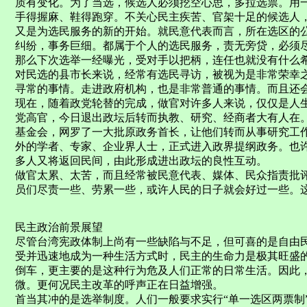
质有变化。为了当选，候选人必须挖空心思，多拉选票。用
手得握麻、鞋得跑穿。不关心民主疾苦、官架十足的候选人
又是为选民服务的新的开始。就民意代表而言，所在选区的
纠纷，事务巨细。都属于个人的选民服务，责无旁贷，必须
那么下次选举一经曝光，受对手以把柄，连任也就没有什么
对民选的县市长来说，经常有选民寻访，被视为是非常荣幸
寻常的事情。走进政府机构，也是非常普通的事情。而且还
现在，随着政党轮替的完成，做官对许多人来说，仅仅是人
党高官，今日退出政坛后转而执教、研究、经商者大有人在
基金会，网罗了一大批原政务首长，让他们转而从事研究工作
外的学者、专家、企业界人士，正式进入政界提纲政务。也
多人又将返回民间，由此形成进出政坛的良性互动。
做官太累、太苦，而且经常被民意代表、媒体、民众指责批
员们尽责一些、劳累一些，或许人民的日子就会好过一些。
民主政治前景展望
尽管台湾宪政体制上尚有一些缺陷与不足，但可喜的是自由
受并迅速地成为一种生活方式时，民主的生命力是极其旺盛
倒车，更主要的是这种行为危及人们正常的日常生活。因此
微。更何况民主改革的呼声正在日益增强。
首当其冲的是选举制度。人们一般要求实行“单一选区两票制