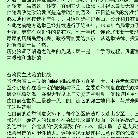
的转变，虽然这一转变一直到它失去政权时才得以最后无奈
伴随着政党政治发展是选举政治的普及，正日益成为政治生
必须通过直接选举产生，并且这种选举是自由、公开和具有竞
在此之前地方选举已经持续进行了近40年。1950年当局举
开端。更富有戏剧性的是在六、七十年代，连台北市长一职也
厚厚的历届民意代表、政务官的竞选实录，从选举法律、投
经验教训一目了然。
历史验证了胡适之先生的先见：民主是一个学习过程。毋庸
常艰难和曲折的。
台湾民主政治的挑战
当代台湾民主政治面临的挑战是多方面的，无时不在考验着
至今仍然存在着一定的缺陷与不足。立委选举制度在在宪政
黑金现象泛滥，在很大程度上与立委选举制度—复数选区单
度目前在世界上是独一无二的。连它的诞生地日本，与后来
了这种选制。
在目前的选举制度安排下，每个选区依法可以选出少至二、三
状况中，参选人的数目往往会出现火爆的场面。这样容易造成
委选举中，台北县的“安全票数”的5.56%，但实质上参选人只
低票当选的可能性越大。这种状况无疑使得民意代表的代表