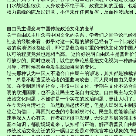
口水战此起彼伏，人身攻击不绝于耳。政党之间的互信、包
权力巅峰的陈及民进党，不但未作任何反省，反而推波助澜
自由民主理念与中国传统政治文化的变革
关于自由民主理念与中国文化的关系，学者们之间争论已经
社会的经验来看，似乎对这一问题的解答已经有了一个比较
者的实地访谈都证明，即使是载负着沉重的传统文化的中国
认可的程度竟然也是相当高。 这恰好说明自由民主是普世价
可缺少的。同时也表明，以往的争论总是把文化视为一种静
月异，有时候甚至会发生脱胎换骨的变化。
过去那种认为中国人不适合自由民主的谬论，其实都是独裁
中，总是不断遭受统治者的歪曲与攻击，而人民对自由又是
知。在专制黑暗的社会，不仅中国文化、伊期兰文化不适合
明的欧洲国家，也不会让民主之花自由绽放。自由民主与文
政治文化问题，不如讲是一个实在的政治问题，更让人明了
在今天的台湾社会，虽然政局起伏不定，但是人民对民主制
稳定为借口，再回到过去的专制威权时代。民主制度能够岿然
速地深入人心有关。作者在访谈中发现，无论是基层的邻里
基本知识，都能娓娓道来，认知相当正确。解严后普及自由
传统政治文化变迁的另一瞩目之处是对传统官本位现象的冲