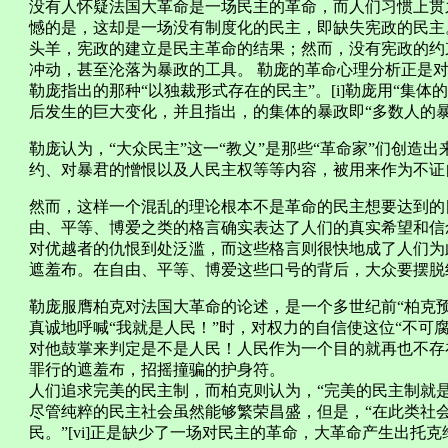
没有人怀疑法国大革命是一场民主的革命，而人们习惯上贯
憾的是，这却是一场没有制度化的民主，即缺失宪政的民主
头羊，宪政的建立是民主革命的结果；然而，没有宪政的约
冲动，甚至沦落为暴政的工具。 勒庞的革命心理分析正是
勒庞指出的那种“以独裁形式存在的民主”。[i]勒庞用“集
后发生的巨大变化，并且指出，的集体的暴政即“多数人的暴
勒庞认为，“大众民主”这一“教义”是那些“革命家”们创造
约、对暴君的憎恨以及人民主权等等内容，被用来作为不证自明的
然而，这样一个混乱的理论根本不是革命的民主想要达到的
由、平等、博爱之类的格言确实表达了人们的真实希望和信
对优越者的仇恨到处泛滥，而这些格言则很快地成了人们为
遮羞布。在自由、平等、博爱这些口号的背后，大众要摆脱纪律
勒庞服膺柏克对法国大革命的论述，是一个多世纪前“柏克预言
真诚地呼喊“我就是人民！”时，对权力的自信使这位“不可腐
对他鼓掌来判定是不是人民！人民作为一个目的就再也不存
罪行的遮羞布，招摇撞骗的护身符。
人们追求完美的民主制，而柏克则认为，“完美的民主制就是
尽管纯粹的民主社会虽然能够繁荣昌盛，但是，“在此类社
民。”[vi]正是缺少了一场对民主的革命，大革命产生出托克维