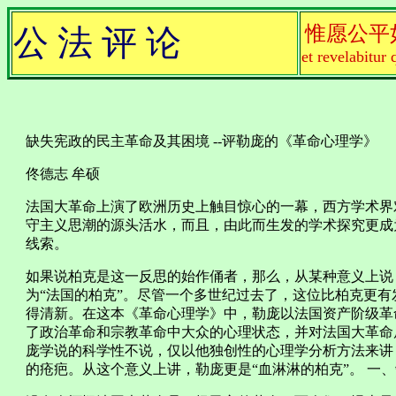
惟愿公平
公 法 评 论
et revelabitur 
缺失宪政的民主革命及其困境 --评勒庞的《革命心理学》
佟德志 牟硕
法国大革命上演了欧洲历史上触目惊心的一幕，西方学术界
守主义思潮的源头活水，而且，由此而生发的学术探究更成
线索。
如果说柏克是这一反思的始作俑者，那么，从某种意义上说，勒庞（Gus
为“法国的柏克”。尽管一个多世纪过去了，这位比柏克更有
得清新。在这本《革命心理学》中，勒庞以法国资产阶级革
了政治革命和宗教革命中大众的心理状态，并对法国大革命
庞学说的科学性不说，仅以他独创性的心理学分析方法来讲
的疮疤。从这个意义上讲，勒庞更是“血淋淋的柏克”。 一