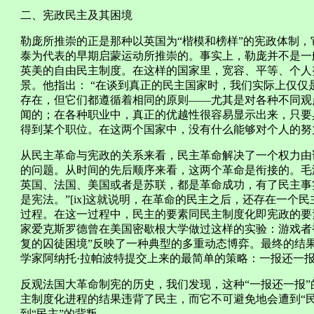
二、宪政民主及其困境
勒庞所推崇的正是那种以英国为“楷模和榜样”的宪政体制
泰为代表的早期启蒙运动所推崇的。事实上，勒庞并不是一
英美的自由民主制度。在这样的国家里，宽容、平等、个人
景。他指出： “在谈到真正的民主国家时，我们实际上仅
存在，但它们都遵循着相同的原则——尤其是对各种不同观
闻的；在各种职业中，真正的优越性很容易显示出来，只要
得到某个职位。在这两个国家中，没有什么能够对个人的努力构成
从民主革命与宪政的关系来看，民主革命解决了一个权力由
的问题。从时间的先后顺序来看，这两个革命是衔接的。毛
英国、法国、美国或者是苏联，都是革命成功，有了民主事
是宪法。”[ix]这就说明，在革命的民主之后，还存在一个
过程。在这一过程中，民主的要素同民主制度化即宪政的要
家爱克斯罗德曾在美国密歇根大学做过这样的实验：游戏者被要
复的囚徒困境”反映了一种典型的多重动态博弈。最终的结
学家阿纳托·拉帕波特提交上来的最简单的策略：一报还一报（TIT
反观法国大革命制宪的历史，我们发现，这种“一报还一报
主制度化进程的结果违背了民主，而它不可避免地会遭到“民主
到“民主”的背叛。