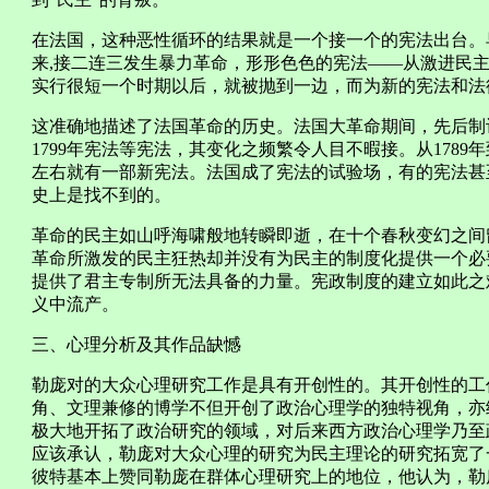
在法国，这种恶性循环的结果就是一个接一个的宪法出台。早
来,接二连三发生暴力革命，形形色色的宪法——从激进民
实行很短一个时期以后，就被抛到一边，而为新的宪法和法律所
这准确地描述了法国革命的历史。法国大革命期间，先后制订了1
1799年宪法等宪法，其变化之频繁令人目不暇接。从1789
左右就有一部新宪法。法国成了宪法的试验场，有的宪法甚
史上是找不到的。
革命的民主如山呼海啸般地转瞬即逝，在十个春秋变幻之间
革命所激发的民主狂热却并没有为民主的制度化提供一个必
提供了君主专制所无法具备的力量。宪政制度的建立如此之
义中流产。
三、心理分析及其作品缺憾
勒庞对的大众心理研究工作是具有开创性的。其开创性的工
角、文理兼修的博学不但开创了政治心理学的独特视角，亦
极大地开拓了政治研究的领域，对后来西方政治心理学乃至
应该承认，勒庞对大众心理的研究为民主理论的研究拓宽了
彼特基本上赞同勒庞在群体心理研究上的地位，他认为，勒