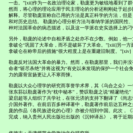
一击。”[xii]作为一名政治理论家，勒庞更为敏锐地看到
然而，将心理的理论应用于民主理论的分析还刚刚处于起步
解释。尽管勒庞宣称自己用的方法是真正科学的方法，但是
和对历史总结。 勒庞的心理分析方法与泰纳学派的国民性
种对法国革命的病态描述，以及这一学派在史实选择上的刁
另外，勒庞的论述中自相矛盾之处亦不在少数。例如，他一
拿破仑“巩固了大革命，而不是破坏了大革命。”[xiii]另
拿破仑在称帝后的措施“很大程度上是在重建旧制度。”[xiv]
勒庞反对法国大革命的暴力。然而，在勒庞那里，我们并没
命者“斩尽杀绝”并将这视为“有史以来发现的保护一个社会免
力的露骨宣扬更让人不寒而悚。
勒庞以大众心理学的研究而享誉学术界，其《乌合之众》一
张东荪以勒庞著作为“枕中秘本”，赞叹勒庞之说“精邃绝伦”
梁启超等人组织了共学社，在张元济的支持下翻译了《尚志
介国外著作。在前后百多种译著中，勒庞著作前后达五种之
庞的作品《各民族进化的心理》亦被介绍到中国。此次，《
完成，纳入贵州人民出版社出版的《沉钟译丛》，将于近期