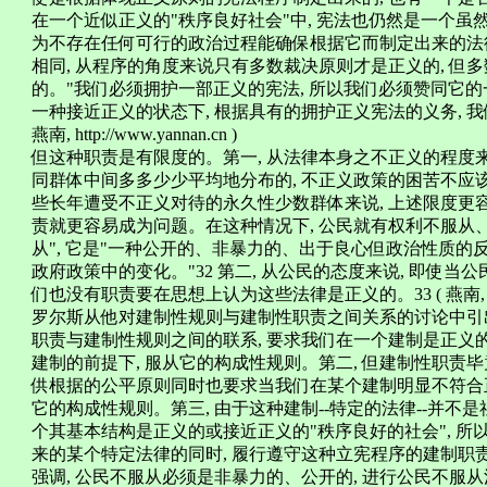
在一个近似正义的"秩序良好社会"中, 宪法也仍然是一个虽
为不存在任何可行的政治过程能确保根据它而制定出来的法律
相同, 从程序的角度来说只有多数裁决原则才是正义的, 
的。"我们必须拥护一部正义的宪法, 所以我们必须赞同它的一
一种接近正义的状态下, 根据具有的拥护正义宪法的义务, 我
燕南, http://www.yannan.cn )
但这种职责是有限度的。第一, 从法律本身之不正义的程度
同群体中间多多少少平均地分布的, 不正义政策的困苦不应
些长年遭受不正义对待的永久性少数群体来说, 上述限度更容
责就更容易成为问题。在这种情况下, 公民就有权利不服从、
从", 它是"一种公开的、非暴力的、出于良心但政治性质的
政府政策中的变化。"32 第二, 从公民的态度来说, 即使当
们也没有职责要在思想上认为这些法律是正义的。33 ( 燕南, http://
罗尔斯从他对建制性规则与建制性职责之间关系的讨论中引出
职责与建制性规则之间的联系, 要求我们在一个建制是正义
建制的前提下, 服从它的构成性规则。第二, 但建制性职责
供根据的公平原则同时也要求当我们在某个建制明显不符合正
它的构成性规则。第三, 由于这种建制--特定的法律--并不
个其基本结构是正义的或接近正义的"秩序良好的社会", 所
来的某个特定法律的同时, 履行遵守这种立宪程序的建制职
强调, 公民不服从必须是非暴力的、公开的, 进行公民不