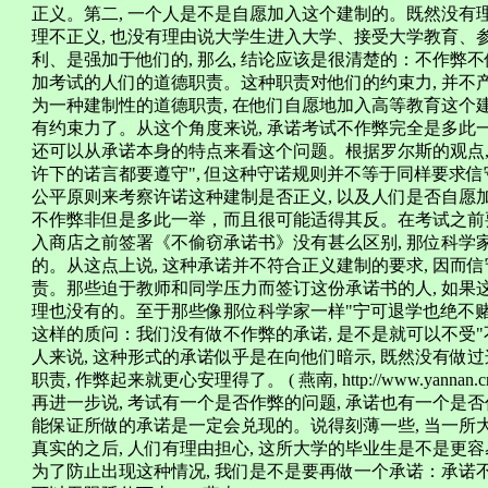
正义。第二, 一个人是不是自愿加入这个建制的。既然没有
理不正义, 也没有理由说大学生进入大学、接受大学教育、
利、是强加于他们的, 那么, 结论应该是很清楚的：不作弊
加考试的人们的道德职责。这种职责对他们的约束力, 并不
为一种建制性的道德职责, 在他们自愿地加入高等教育这个
有约束力了。从这个角度来说, 承诺考试不作弊完全是多此一举。 ( 燕南, 
还可以从承诺本身的特点来看这个问题。根据罗尔斯的观点, 
许下的诺言都要遵守", 但这种守诺规则并不等于同样要求信
公平原则来考察许诺这种建制是否正义, 以及人们是否自愿
不作弊非但是多此一举，而且很可能适得其反。在考试之前要
入商店之前签署《不偷窃承诺书》没有甚么区别, 那位科学
的。从这点上说, 这种承诺并不符合正义建制的要求, 因
责。那些迫于教师和同学压力而签订这份承诺书的人, 如果
理也没有的。至于那些像那位科学家一样"宁可退学也绝不赌
这样的质问：我们没有做不作弊的承诺, 是不是就可以不受
人来说, 这种形式的承诺似乎是在向他们暗示, 既然没有做
职责, 作弊起来就更心安理得了。 ( 燕南, http://www.yannan.cn
再进一步说, 考试有一个是否作弊的问题, 承诺也有一个是
能保证所做的承诺是一定会兑现的。说得刻薄一些, 当一所
真实的之后, 人们有理由担心, 这所大学的毕业生是不是更
为了防止出现这种情况, 我们是不是要再做一个承诺：承诺