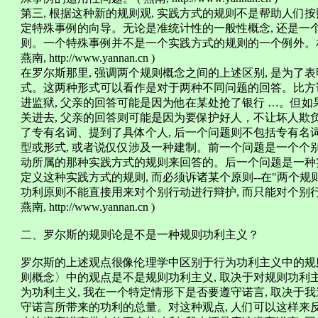
第三, 根据这种新的规则观, 实践方式的规则不是帮助人
定特殊事例的向导。无论是准统计性的一般性概念, 还是一
则。一个特殊事例并不是一个实践方式的规则的一个例外。相
燕南, http://www.yannan.cn )
在罗尔斯那里, 强调两个规则概念之间的上述区别, 是为
式。这两种形式可以看作是对于两种不同问题的回答。比方说
进监狱, 父亲的回答可能是因为他在某处抢了银行 …。但
关进去, 父亲的回答则可能是因为要保护好人，不让坏人欺
了专有名词、提到了具体个人, 后一个问题则不包括专有名
型或形式, 或者说仅仅涉及一种建制。前一个问题是一个个
动所属的那种实践方式的规则来回答的。后一个问题是一种实
定义这种实践方式的规则, 而必须诉诸某个原则--在"两个
功利原则不能直接用来对个别行动进行辩护, 而只能对个别
燕南, http://www.yannan.cn )
二、罗尔斯的规则论是不是一种规则功利主义？
罗尔斯的上述观点很像伦理学中区别于行为功利主义中的规则
则概念〉中的观点是不是规则功利主义, 取决于对规则功利
为功利主义, 我在一个特定情形下是否要遵守诺言, 取决
守诺言所带来的功利的总量。对这种观点, 人们可以这样来