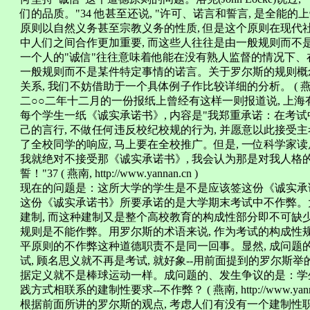
们的品质。"34 他甚至还说, "许可、诺言和誓言, 是全能
原则以自然义务甚至宗教义务的性质, 但是这个原则在现代
中人们之间合作更加重要, 而这些人往往是由一般规则而不
一个人的"诚信"往往意味着他能在没有熟人监督的情况下
一般规则而不是某件特定事情的诺言。关于罗尔斯的规则概
关系, 我们不妨借助于一个具体例子作比较详细的分析。 ( 燕南, http:
二○○二年十二月的一份报纸上曾经有这样一则报道说, 上
每个学生一纸《诚实承诺书》, 内容是"我郑重承诺：在考试
己的言行, 不做任何违反校纪校规的行为, 并愿意以此接受主
了全校同学的响应, 马上要在全校推广。但是, 一位科学家读
我就绝对不接受那《诚实承诺书》, 我会认为那是对我人格
誓！"37 ( 燕南, http://www.yannan.cn )
现在的问题是：这所大学的学生是不是应该签这份《诚实承
这份《诚实承诺书》所要承诺的是大学期末考试中不作弊。大
建制, 而这种建制又是整个高校教育的构成性部分即不可缺
规则是不能作弊。用罗尔斯的术语来说, 作为考试的构成性规
平原则的不作弊这种道德职责不是同一回事。显然, 成问题
试, 顾名思义就不再是考试, 就好象--用前面提到的罗尔斯
据定义就不是棒球运动一样。成问题的、发生争议的是：学
践方式相联系的建制性要求--不作弊？ ( 燕南, http://www.yannan
根据前面所讲的罗尔斯的观点, 考虑人们有没有一个建制性职