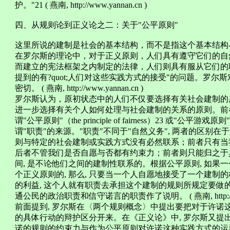
护。"21 ( 燕南, http://www.yannan.cn )
四、从规则论到正义论之二：关于"公平原则"
这里所说的建制是社会的基本结构，而不是指这个基本结构-
在罗尔斯的理论中，对于正义原则，人们具有遵守它们的自然义务（
而建立的宪法框架之内制定的法律，人们则具有服从它们的职责（o
提到的有?quot;人们对这些实践方式的接受"的问题。罗
密切。 ( 燕南, http://www.yannan.cn )
罗尔斯认为，原初状态中的人们不仅要选择有关社会建制的
进一步选择有关个人如何处理与社会建制的关系的原则。前者
谓"公平原则"（the principle of fairness）23 或"公平游戏原则"（
谓"职责"的来源。"职责"不同于"自然义务", 两者的区别在
则与特定的社会建制或实践方式没有必然联系；前者只有当
后者不管我们是否自愿与否都有约束力；前者则只能归之于具
间, 是不论他们之间的建制性联系的。根据公平原则, 如果
个正义原则的, 那么, 只要当一个人自愿地接受了一个建
的利益, 这个人就有职责去承担这个建制的规则所规定要做的
通公民的政治职责和信守诺言的职责作了说明。 ( 燕南, http://www
前面提到, 罗尔斯在〈两个规则概念〉中提出要把对于许诺
的具体行动的辩护区分开来。在《正义论》中, 罗尔斯又提
诺的规则的约束力与作为公平原则对许诺这种实践方式的运用之结果的诚信原则