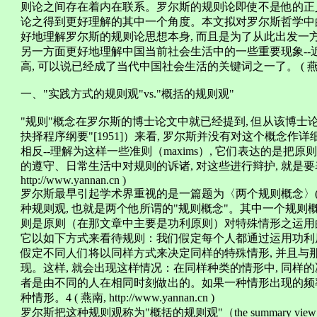
则论之间存在着内在联系。罗尔斯的规则论即使不是他的正义
论之得到更好理解的其中一个角度。本文拟对罗尔斯哲学中的
好地理解罗尔斯的规则论思想本身, 而且是为了从此出发一
另一方面更好地理解中国当前社会生活中的一些重要现象--近
高, 可以说已经成了当代中国社会生活的关键词之一了。 ( 燕南, http:
一、"实践方式的规则观"vs."概括的规则观"
"规则"概念在罗尔斯的博士论文中就已经提到, 但从该博士论
抉择程序纲要"[1951]）来看, 罗尔斯并没有对这个概念作详
相反--理解为这样一些准则（maxims）, 它们表达的是
的遵守、日常生活中对规则的诉诸, 对这些进行辩护, 就是要表
http://www.yannan.cn )
罗尔斯最早引起学术界重视的是一篇题为〈两个规则概念〉(19
种规则观, 也就是两个他所谓的"规则概念"。其中一个规则
则是原则（在那文章中主要是功利原则）对特殊情形之运用的结果： ( 燕南,
它以如下方式来看待规则：我们假定每个人都通过运用功利
假定不同人们将以同样方式来决定同样的特殊情形, 并且与
现。这样, 就会出现这样情况：在同样种类的情形中, 同样
者是由不同的人在相同时刻做出的。如果一种情形出现的频率
种情形。4 ( 燕南, http://www.yannan.cn )
罗尔斯把这种规则观称为"概括的规则观"（the summary view