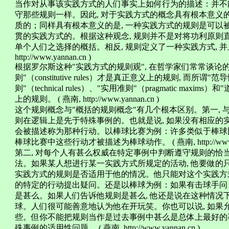
当作对从事该实践方式的人们事实上如何行为的描述：并不
守那些规则一样。因此, 对于实践方式的概念具有根本意义
质的；同样具有根本意义的是, 一种实践方式的规则是可以
贯的实践方式的。根据这种观念, 规则并不是对将功利原则
单个人们之选择的概括。相反, 规则定义了一种实践方式, 并且
http://www.yannan.cn )
根据罗尔斯这种"实践方式的规则观", 在哲学家们常常谈论
则"（constitutive rules）才是真正意义上的规则, 而所谓"范导性规
则"（technical rules）、"实用准则"（pragmatic maxims）
上的规则。 ( 燕南, http://www.yannan.cn )
这个规则概念与"概括的规则概念"有几个根本区别。第一, 
则在逻辑上是先于特殊事例的。也就是说, 如果没有相应的
会被描述称为那种行动。以棒球比赛为例：许多类似于棒球比
棒球比赛中这些行动才被描述为棒球动作。 ( 燕南, http://www.ya
第二, 对每个人有甚么权威在特定事例中判断遵守规则的恰当
法。如果某人想进行某一实践方式所规定的活动, 他要做的
实践方式的规则是否适用于他的情况。他只能对这个实践方式
的特定的行动提出疑问。还是以棒球为例：如果有击球手问
是甚么。如果人们告诉他规则是甚么, 他还是说在这种情况
球。人们很可能善意地认为他在开玩笑。你也可以说, 如果
些。但你不能把规则当作是过去事例中甚么是总体上最好的事
殊事例的适用性问题。 ( 燕南, http://www.yannan.cn )