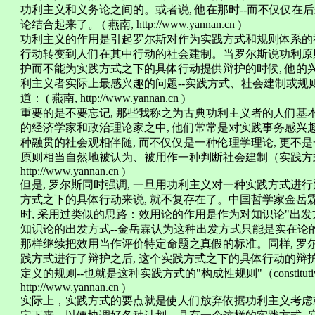
功利主义和义务论之间的。或者说, 他在那时--而不仅仅在
论结合起来了。 ( 燕南, http://www.yannan.cn )
功利主义的作用是引起罗尔斯对作为实践方式和规则体系的社
行动转变到人们在其中行动的社会建制。当罗尔斯说功利原
护而不能为实践方式之下的具体行动提供辩护的时候, 他的
利主义者实际上最感兴趣的问题--实践方式、社会建制或规
道： ( 燕南, http://www.yannan.cn )
重要的是不要忘记, 那些我称之为古典功利主义者的人们基
的经济学家和政治理论家之中, 他们常常是对实践事务感兴
种融贯的社会观相伴随, 而不仅仅是一种伦理学理论, 更
原则相当自然地被认为、被用作一种判断社会建制（实践方式）的
http://www.yannan.cn )
但是, 罗尔斯同时强调, 一旦用功利主义对一种实践方式进
方式之下的具体行动来说, 就不复存在了。中国哲学家金岳
时, 采用过类似的思路：效用论的作用是作为对知识论"出发
知识论的出发方式--金岳霖认为这种出发方式只能是实在论的-
那样继续把效用当作评价特定命题之真假的标准。同样, 罗
践方式进行了辩护之后, 这个实践方式之下的具体行动的辩
定义的规则--也就是这种实践方式的"构成性规则"（constitutive
http://www.yannan.cn )
实际上，实践方式的要点就是使人们放弃依据功利主义考虑