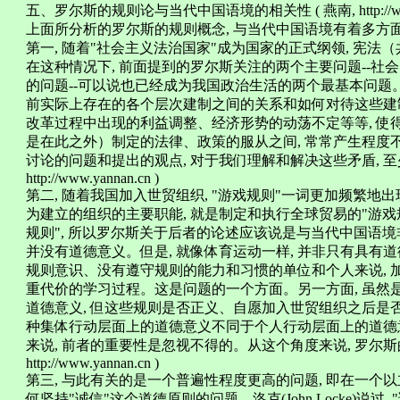
五、罗尔斯的规则论与当代中国语境的相关性 ( 燕南, http://www.y
上面所分析的罗尔斯的规则概念, 与当代中国语境有着多方
第一, 随着"社会主义法治国家"成为国家的正式纲领, 宪
在这种情况下, 前面提到的罗尔斯关注的两个主要问题--
的问题--可以说也已经成为我国政治生活的两个最基本问题
前实际上存在的各个层次建制之间的关系和如何对待这些建制
改革过程中出现的利益调整、经济形势的动荡不定等等, 使
是在此之外）制定的法律、政策的服从之间, 常常产生程度
讨论的问题和提出的观点, 对于我们理解和解决这些矛盾, 至少
http://www.yannan.cn )
第二, 随着我国加入世贸组织, "游戏规则"一词更加频繁地
为建立的组织的主要职能, 就是制定和执行全球贸易的"游戏
规则", 所以罗尔斯关于后者的论述应该说是与当代中国语
并没有道德意义。但是, 就像体育运动一样, 并非只有具
规则意识、没有遵守规则的能力和习惯的单位和个人来说, 
重代价的学习过程。这是问题的一个方面。另一方面, 虽然
道德意义, 但这些规则是否正义、自愿加入世贸组织之后是
种集体行动层面上的道德意义不同于个人行动层面上的道德意
来说, 前者的重要性是忽视不得的。从这个角度来说, 罗尔斯
http://www.yannan.cn )
第三, 与此有关的是一个普遍性程度更高的问题, 即在一个
何坚持"诚信"这个道德原则的问题。洛克(John Locke)