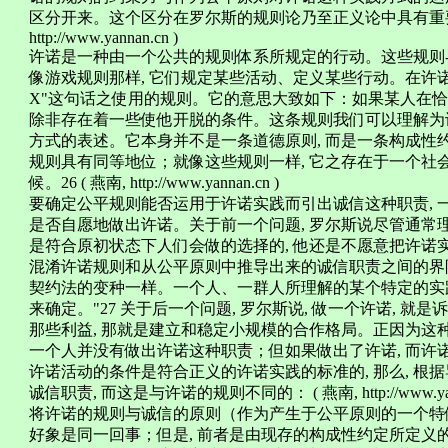
区分开来。这个区分在罗尔斯的规则论乃至正义论中具有重要意
http://www.yannan.cn )
许诺是一种由一个公共的规则体系所规定的行动。这些规则-
像游戏规则那样, 它们规定某些活动、定义某些行动。在许诺这
X"这句话之使用的规则。它的意思大致如下：如果某人在恰当
除非存在着一些使他开脱的条件。这条规则我们可以理解为
方式的表述。它本身并不是一条道德原则, 而是一条构成性
规则具有同等地位；就像这些规则一样, 它之存在于一个社
候。26 ( 燕南, http://www.yannan.cn )
要确定公平规则能否运用于许诺实践而引出诚信这种职责, 
是否自愿地做出许诺。关于前一个问题, 罗尔斯说尽管通常
是符合原初状态下人们会做的选择的, 他还是不愿意把许诺
混淆许诺规则和从公平原则中推导出来的诚信职责之间的界限
契约法的变种一样。一个人、一群人所理解的某个特定的实践
来确定。"27 关于后一个问题, 罗尔斯说, 做一个许诺, 
那些利益, 那就是建立和稳定小规模的合作格局。正因为这
一个人并没有做出许诺这种职责；但如果做出了许诺, 而许
许诺活动的条件是符合正义的许诺实践的标准的, 那么, 根
诚信职责, 而这是与许诺的规则不同的： ( 燕南, http://www.yann
将许诺的规则与诚信的原则（作为产生于公平原则的一个特
好象是同一回事；但是, 前者是由现存的构成性约定所定义