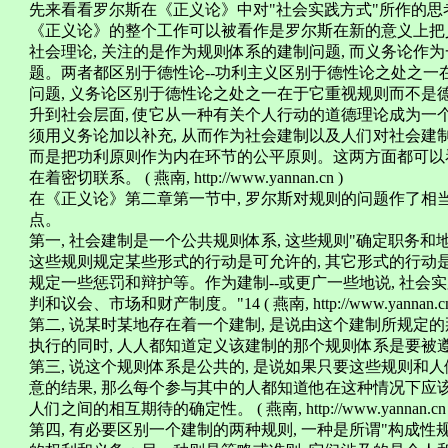
先来看看罗尔斯在《正义论》中对"社会实践方式"所作的思
《正义论》的整个工作可以被看作是罗尔斯在新的意义上把
社会理论, 关注的是作为规则体系的建制问题, 而义务论作
题。两者都区别于德性论--功利主义区别于德性论之处之
问题, 义务论区别于德性论之处之一在于它重视规则而不是
升到社会层面, 使它从一种有关个人行动的道德理论成为一
须用义务论加以补充, 从而作为社会建制以及人们对社会建
而是把功利原则作为内在环节的公平原则。这两方面都可以
在着密切联系。 ( 燕南, http://www.yannan.cn )
在《正义论》第二章第一节中, 罗尔斯对规则的问题作了相
点。
第一, 社会建制是一个公共规则体系, 这些规则"确定职务和
这些规则规定某些形式的行动是可允许的, 其它形式的行动
规定一些惩罚和辩护等。作为建制--或更广一些地说, 社会实
判和议会、市场和财产制度。"14 ( 燕南, http://www.yannan.cn
第二, 说某时某地存在着一个建制, 是说由这个建制所规定
执行的同时, 人人都知道定义该建制的那个规则体系是要被遵守的。 ( 燕南,
第三, 说这个规则体系是公共的, 是说如果只要这些规则
意的结果, 那么每个参与其中的人都知道他在这种情况下应
人们之间的相互期待的确定性。 ( 燕南, http://www.yannan.cn 
第四, 有必要区别一个建制的两种规则, 一种是所谓"构成性规