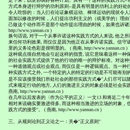
定下来，以便协调好各种计划。具有一个这样的实践方式-
方式本身进行辩护的功利原则--是具有明显的功利上的好
令人吃惊的：当人们在论证象棋运动、棒球运动的现状令人
面加以修改的时候，人们提出功利主义的（或美学的）理由
己做这个动作而不是那个动作提出理由的时候，如果也诉诸这些考虑
http://www.yannan.cn )
换句话说, 对于一个从事许诺这种实践方式的人来说, 他之
来任何功利效果, 而仅仅是因为他正在从事许诺实践。信守
里的义务论色彩是很明显的。 ( 燕南, http://www.yannan.cn )
这种观点很自然地会引起这样的指责, 说它意味着这样一种
的社会实践方式提供了他的行动的唯一的辩护标准。对这种指
一种道德观点或社会观点, 而仅仅是一种逻辑观点。当一种
种实践方式之外, 一个特定的人的特定的行动是不可能有别
是不应该接受我们所处社会的那些实践方式�"人们尽可以随
式来规定行动的地方, 人们的激进主义的对象必须是社会实践方
燕南, http://www.yannan.cn )
在几年以后发表的〈作为公平的正义〉一文13 和将近二十年
相对来说确实要激进得多, 而这种相当激进的立场的对象，也恰
践方式的接受"。 ( 燕南, http://www.yannan.cn )
三、从规则论到正义论之一：关�"正义原则"