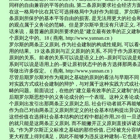
同样的自由兼容的平等的自由, 第二条原则要求社会经济方
在这一格局中比在其它可选择格局中为好作为前提。罗尔斯强
条原则所保护的基本平等自由的损害, 是无法用更大的社会
的观点属于义务论的范畴。但是罗尔斯毕竟没有只讲正义, 不
话来说，最普遍的原则所要求的是"建立最有效率的正义建制"
个原则之中的。18 ( 燕南, http://www.yannan.cn )
罗尔斯的两条正义原则, 作为社会建制的构成性规则, 可以
用的结果。19 这条原则与正义原则的关系, 不同于作为原
原则的关系。前者的关系可以说是语义上的--原则可以说
系则可以说是语用上的--要让原初状态中的各方选择那两条
等做出许多假定。 ( 燕南, http://www.yannan.cn )
尽管后期罗尔斯对作为规则之基础的原则的看法与早期不同
对实践方式或社会建制的辩护，与对属于这种实践方式或社
畴的问题。前面说过，在他的"建立最有效率的正义建制"的原
后期罗尔斯思想中的义务论成分的一个表现。这种义务论成分
个原则出发引出那两条正义原则之后, 社会行动者就不再能够
作为自己对由两条正义原则所定义的社会基本结构提出异议的
这些价值在选择社会基本结构的过程中都起作用,20 但一旦
的就只能是这两条正义原则, 而不能撇开正义原则直接诉诸这些价值
说, "作为罗尔斯正义标准之基础的那些价值, 已经被充分容纳
更大程度上得到满足，因此不能够为违反这种建制--它也是