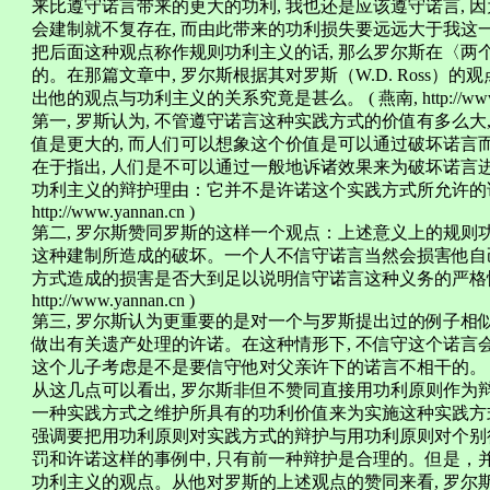
来比遵守诺言带来的更大的功利, 我也还是应该遵守诺言, 
会建制就不复存在, 而由此带来的功利损失要远远大于我这
把后面这种观点称作规则功利主义的话, 那么罗尔斯在〈两
的。在那篇文章中, 罗尔斯根据其对罗斯（W.D. Ross）
出他的观点与功利主义的关系究竟是甚么。 ( 燕南, http://www.ya
第一, 罗斯认为, 不管遵守诺言这种实践方式的价值有多么大
值是更大的, 而人们可以想象这个价值是可以通过破坏诺言
在于指出, 人们是不可以通过一般地诉诸效果来为破坏诺言
功利主义的辩护理由：它并不是许诺这个实践方式所允许的诸种
http://www.yannan.cn )
第二, 罗尔斯赞同罗斯的这样一个观点：上述意义上的规则
这种建制所造成的破坏。一个人不信守诺言当然会损害他自己
方式造成的损害是否大到足以说明信守诺言这种义务的严格性,
http://www.yannan.cn )
第三, 罗尔斯认为更重要的是对一个与罗斯提出过的例子相
做出有关遗产处理的许诺。在这种情形下, 不信守这个诺言
这个儿子考虑是不是要信守他对父亲许下的诺言不相干的。 ( 燕南, http
从这几点可以看出, 罗尔斯非但不赞同直接用功利原则作为
一种实践方式之维护所具有的功利价值来为实施这种实践方
强调要把用功利原则对实践方式的辩护与用功利原则对个别行
罚和许诺这样的事例中, 只有前一种辩护是合理的。但是，
功利主义的观点。从他对罗斯的上述观点的赞同来看, 罗尔