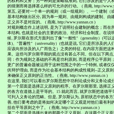
的权利和义务；另一种则是策略或准则, 它们涉及的是个人
的猜测而将选择甚么样的可允许的行动。 ( 燕南, http://www.yann
第五, 还要对一个单一的规则（或一组规则）、一个建制（
基本结构做出区分, 因为单一规则、由规则构成的建制、由
正义并不是对应的。 ( 燕南, http://www.yannan.cn )
对规则概念作上述说明, 是为了说明社会建制的概念；而在
本结构, 也就是社会的主要的政治、经济和社会制度。在说
候, 罗尔斯在形式方面列出了像"一般性"（generality
体)、"普遍性"（universality）(也就是说, 它们是所
应该向所涉及的人广而告之）之类的特征, 在内容方面把这
果。这些与罗尔斯早期的观点没有甚么不同。但在以下两点
同：作为规则之基础的不再是功利原则, 而是程序公平原则
更广的普遍命题被运用于这种范围之中的一个特例, 或者仅
供辩护理由, 而是作为社会基本结构的构成性规则--正义原则
来确保正义原则的正当性。 ( 燕南, http://www.yannan.cn )
在这里, 我们可以看出罗尔斯思想中功利论成分和义务论成
第一个层面是选择正义原则的程序。在罗尔斯那里, 选择正
的各方在道德上是平等的。15 就此而言, 就罗尔斯把道德
可列入义务论的范畴。但是, 罗尔斯认为, 原初状态中的
善, 他们要考虑的是将如何决定哪个正义观是对他们最有利的
括在平等原则之中了。 ( 燕南, http://www.yannan.cn )
第二个层面是选择出来的那两个正义原则。在这两个正义原则