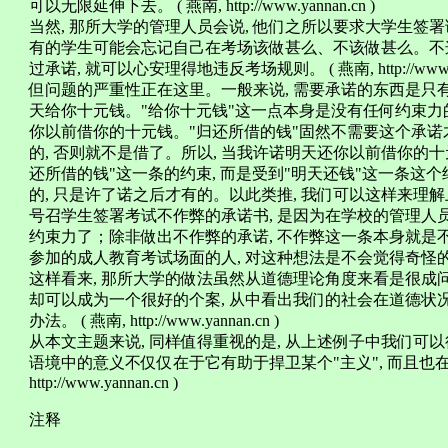
可以无限延伸下去。 ( 燕南, http://www.yannan.cn )
当然, 那所大学的管理人员会说, 他们之所以要求大学生签署
有的学生可能会忘记自己在考场该做甚么、不该做甚么。不这
过承诺, 就可以心安理得地违反考场规则。 ( 燕南, http://www.yan
但问题的严重性正在这里。一般来说, 需要承诺的东西是只
天给你十元钱。"给你十元钱"这一点本身是没有任何约束力
你以前借你的十元钱。"归还所借的钱"固然不需要这个承诺才
的, 否则就不是借了。所以, 当我许诺明天还你以前借你的十
还所借的钱"这一条的约束, 而是受到"明天还钱"这一条这个
的, 只是许了诺之后才有的。以此类推, 我们可以这样来
号召学生签署考试不作弊的承诺书, 是因为在学校的管理人
约束力了；除非做出不作弊的承诺, 不作弊这一条本身就是
参加的成人教育考试场面的人, 对这种想法是不会觉得奇怪的。 ( 燕南, h
这样看来, 那所大学的做法虽然从道德理论角度来看是很成问
却可以成为一个很好的个案, 从中看出我们的社会在道德状
办法。 ( 燕南, http://www.yannan.cn )
从本文主题来说, 同样值得重视的是, 从上述例子中我们
语境中的意义不仅仅在于它有助于捍卫某个"主义", 而且也在于
http://www.yannan.cn )
注释