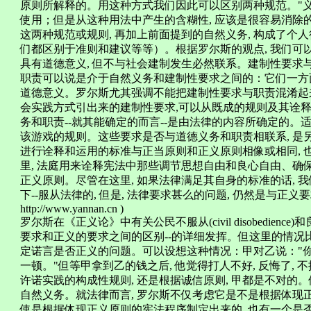
原则所解释的。用这种方式我们因此可以区别两种规范。"义
使用；但是从这种用法中产生的含糊性, 应该是很容易消除的。28 ( 燕南, 
这两种规范或规则, 再加上前面提到的自然义务, 构成了个
们都区别于准则和建议等等）。根据罗尔斯的观点, 我们可
具有道德意义, 但不与社会建制发生必然联系。建制性要求
职责可以说是介于自然义务和建制性要求之间的：它们一方面
道德意义。罗尔斯尤其强调不能把建制性要求与职责混淆起来
会实践方式引出来的建制性要求,可以从既成的规则及其诠释当
务和职责--就其能确定的而言--是由法律的内容所确定的。
该游戏的规则。这些要求是否与道德义务和职责相联系, 是
进行诠释和运用的标准与正当原则和正义原则相像或相同, 
里, 法庭用来诠释宪法中那些调节思想自由和良心自由、确
正义原则。尽管在这里, 如果法律满足其自身的标准的话, 
下--服从法律的, 但是, 法律要求甚么的问题, 仍然是与正义要
http://www.yannan.cn )
罗尔斯在《正义论》中有关公民不服从(civil disobedien
要求和正义的要求之间的区别--的详细发挥。但这里的情
定诺言是否正义的问题。可以设想这种情况：甲对乙说："你
一顿。"但等甲拿到乙的钱之后, 他觉得打人不好, 反悔了,
许诺实践的构成性规则, 还是根据诚信原则, 甲都是不对的。
自然义务。就法律而言, 罗尔斯不仅考虑它是不是根据体现
使是根据体现正义原则的宪法程序制定出来的, 也有一个是否