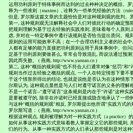
运用功利原则于特殊事例而达到的过去种种决定的概括。罗尔斯
释为一些准则（maxims）, 诠释为一些单凭经验的方法（rules of thumb
但是, 罗尔斯这篇文章的主题恰恰是对这种规则观的批判。
第一, 这种规则观无法解释社会中人们对彼此行动的确定预
把规则理解为基于过去经验的实践准则, 意味着每个人原则
虑, 并对在一特定事例中遵行该规则是否恰当提出质问。规
原则的运用可能效率不高；在一个合理功利主义者的社会中, 
人都有足够的能力直接把功利原则运用于具体事例中。但问题
定基于功利原则要做甚么, 常常会导致混乱, 而设法通过预
因此而失败。 ( 燕南, http://www.yannan.cn )
第二, 这种"概括的规则观"也不符合人们通常对像"惩罚"
规则当作过去经验之概括的观点, 一个人在特定情形下要不
于这个情形所得出的结论, 也就是说他是否认为在这种情形
尔斯认为, 这种观点显然是与人们对遵守诺言的义务的理解相
不是一个诺言--"遵守诺言"这条规则是内在于"许诺"这种
是要被遵守的, 除非在许诺时已经直接或隐含地承认了一些例外的情况。 ( 
与这种"概括的规则观"相反, 罗尔斯提出他所谓"实践方式的规则概念" （the 
罗尔斯写道： ( 燕南, http://www.yannan.cn )
根据这种观点, 规则被理解为对一种实践方式（a practic
如何从事这种实践方式意味着教人掌握定义它的那些规则, 
们的行为。从事一种实践方式的人们承认那些规则是对这种