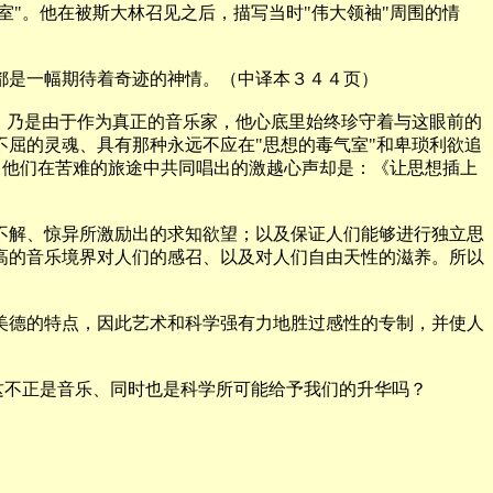
室"。他在被斯大林召见之后，描写当时"伟大领袖"周围的情
是一幅期待着奇迹的神情。（中译本３４４页）
，乃是由于作为真正的音乐家，他心底里始终珍守着与这眼前的
屈的灵魂、具有那种永远不应在"思想的毒气室"和卑琐利欲追
，他们在苦难的旅途中共同唱出的激越心声却是：《让思想插上
解、惊异所激励出的求知欲望；以及保证人们能够进行独立思
高的音乐境界对人们的感召、以及对人们自由天性的滋养。所以
德的特点，因此艺术和科学强有力地胜过感性的专制，并使人
这不正是音乐、同时也是科学所可能给予我们的升华吗？