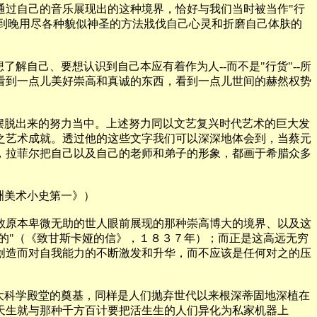
通过自己的音乐展现出的这种境界，恰好与我们当时被当作"行
早到晚用尽各种貌似神圣的方法戕伐自己心灵和折磨自己体肤的
自己、要想认识到自己本应有着作为人--而不是"行货"--所
看到一点儿美好崇高和真诚的东西，看到一点儿世间的赫然权势
摆脱出来的努力当中。上述努力同以文艺复兴时代艺术的巨大发
之艺术成就。透过他的这些文字我们可以深深地体会到，当蔡元
，拉菲尔把自己以及自己的老师和弟子的形象，都画于希腊众多
：
洲美术小史第一》）
原本卑微无助的世人眼前展现的那种崇高博大的境界、以及这
的"（《致甘斯卡娅的信》，１８３７年）；而正是这高远无穷
创造而对自我能力的不断激发和升华，而不应该是任何对之的压
大科学殿堂的奠基，同样是人们抛弃世代以来根深蒂固地深植在
天生就与那种千方百计要把活生生的人们异化为私家机器上