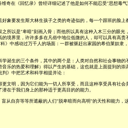
科维奇在《回忆录》曾经详细记述了他是如何不能忍受"思想毒气
好象要发生斯大林生孩子之类的奇迹似的，每一个跟班的脸上都
所以是"卑暗"刻画入骨；而他所以具有这种入木三分的眼光
高的境界里，许许多多在凡俗中地位低微的人，却可以具有高贵不
那布科》中感动过万千人的场面：一群被驱赶出家园的希伯莱奴隶
学诞生的三个条件，其中的两个是：人类对自然和社会事物的不
些音乐的热爱和理解）得以产生的基础，这也就是上面提到的崇
批判》中把艺术和科学相提并论：
更文明，因为它们能为一切人所享受，而且这种享受具有社会美
了潜在于我们身上的那种适于更高目的的能力。
盲从自弃等等所遮蔽的人们"脱卑暗而向高明"的天性和能力，