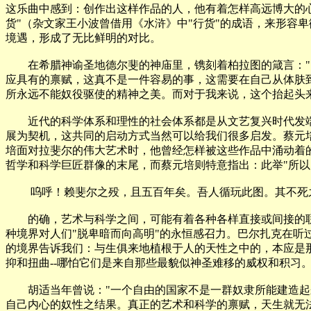
这乐曲中感到：创作出这样作品的人，他有着怎样高远博大的
货"（杂文家王小波曾借用《水浒》中"行货"的成语，来形容
境遇，形成了无比鲜明的对比。
在希腊神谕圣地德尔斐的神庙里，镌刻着柏拉图的箴言："了解
应具有的禀赋，这真不是一件容易的事，这需要在自己从体肤
所永远不能奴役驱使的精神之美。而对于我来说，这个抬起头
近代的科学体系和理性的社会体系都是从文艺复兴时代发端的
展为契机，这共同的启动方式当然可以给我们很多启发。蔡元
培面对拉斐尔的伟大艺术时，他曾经怎样被这些作品中涌动着
哲学和科学巨匠群像的末尾，而蔡元培则特意指出：此举"所以
呜呼！赖斐尔之殁，且五百年矣。吾人循玩此图。其不死之精
的确，艺术与科学之间，可能有着各种各样直接或间接的联
种境界对人们"脱卑暗而向高明"的永恒感召力。巴尔扎克在听
的境界告诉我们：与生俱来地植根于人的天性之中的，本应是
抑和扭曲--哪怕它们是来自那些最貌似神圣难移的威权和积习
胡适当年曾说："一个自由的国家不是一群奴隶所能建造起来
自己内心的奴性之结果。真正的艺术和科学的禀赋，天生就无