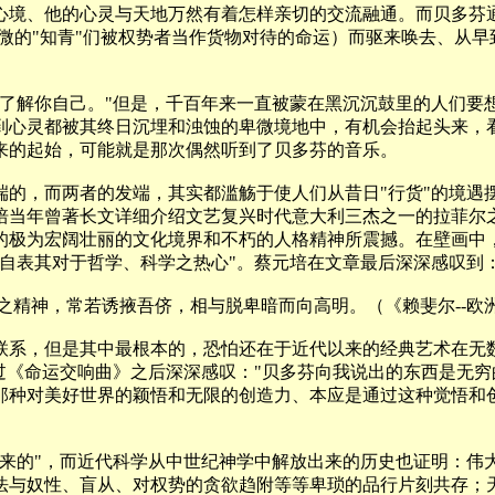
心境、他的心灵与天地万然有着怎样亲切的交流融通。而贝多芬
卑微的"知青"们被权势者当作货物对待的命运）而驱来唤去、从
你自己。"但是，千百年来一直被蒙在黑沉沉鼓里的人们要想了解
到心灵都被其终日沉埋和浊蚀的卑微境地中，有机会抬起头来，
来的起始，可能就是那次偶然听到了贝多芬的音乐。
，而两者的发端，其实都滥觞于使人们从昔日"行货"的境遇
培当年曾著长文详细介绍文艺复兴时代意大利三杰之一的拉菲尔
的极为宏阔壮丽的文化境界和不朽的人格精神所震撼。在壁画中
自表其对于哲学、科学之热心"。蔡元培在文章最后深深感叹到
神，常若诱掖吾侪，相与脱卑暗而向高明。（《赖斐尔--欧
系，但是其中最根本的，恐怕还在于近代以来的经典艺术在无数
过《命运交响曲》之后深深感叹："贝多芬向我说出的东西是无穷
那种对美好世界的颖悟和无限的创造力、本应是通过这种觉悟和
。
的"，而近代科学从中世纪神学中解放出来的历史也证明：伟
法与奴性、盲从、对权势的贪欲趋附等等卑琐的品行片刻共存；