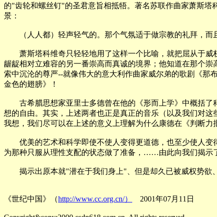
的"齿轮和螺丝钉"的圣君意旨相抵牾。著名苏联作曲家萧斯塔
景：
（人人都）轻声轻气的。那个气氛适于做宗教的礼拜，而且
萧斯塔科维奇只轻轻地用了这样一个比喻，就把屈从于威权之
龌龊相对立难容的另一番崇高而真诚的境界；他知道在那个崇
索中沉沦的尊严--就像伟大的意大利作曲家威尔弟的歌剧《
金色的翅膀》！
古希腊思想家亚里士多德曾在他的《形而上学》中概括了科
想的自由。其实，上述两者也正是真正的音乐（以及我们对这
我想，我们尽可以在上述的意义上理解为什么康德在《判断力
优美的艺术和科学即使不使人变得更道德，也至少使人变得
为那种只服从理性支配的状态做了准备，……由此向我们揭示
揭示出原本就"潜在于我们身上"、但是却久已被威权势欲、
《世纪中国》（
http://www.cc.org.cn/）
2001年07月11日