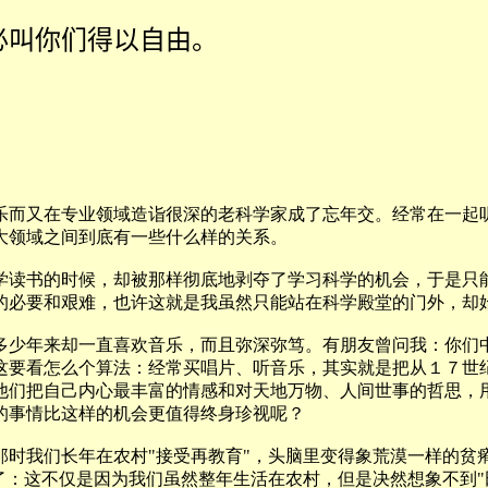
必叫你们得以自由。
而又在专业领域造诣很深的老科学家成了忘年交。经常在一起听
大领域之间到底有一些什么样的关系。
读书的时候，却被那样彻底地剥夺了学习科学的机会，于是只能
的必要和艰难，也许这就是我虽然只能站在科学殿堂的门外，却
少年来却一直喜欢音乐，而且弥深弥笃。有朋友曾问我：你们中
这要看怎么个算法：经常买唱片、听音乐，其实就是把从１７世
他们把自己内心最丰富的情感和对天地万物、人间世事的哲思，
的事情比这样的机会更值得终身珍视呢？
我们长年在农村"接受再教育"，头脑里变得象荒漠一样的贫瘠
了：这不仅是因为我们虽然整年生活在农村，但是决然想象不到"