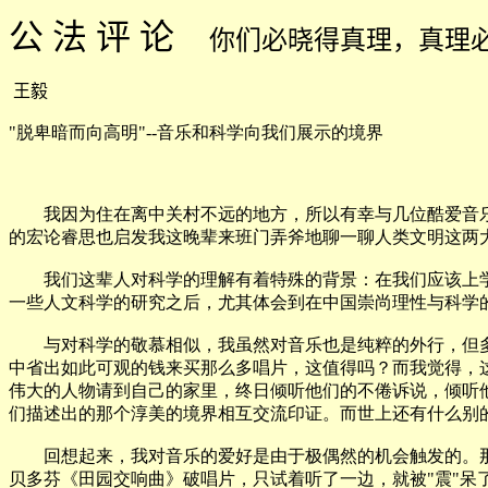
公 法 评 论
你们必晓得真理，真理
王毅
"脱卑暗而向高明"--音乐和科学向我们展示的境界
我因为住在离中关村不远的地方，所以有幸与几位酷爱音乐
的宏论睿思也启发我这晚辈来班门弄斧地聊一聊人类文明这两
我们这辈人对科学的理解有着特殊的背景：在我们应该上学
一些人文科学的研究之后，尤其体会到在中国崇尚理性与科学
与对科学的敬慕相似，我虽然对音乐也是纯粹的外行，但多
中省出如此可观的钱来买那么多唱片，这值得吗？而我觉得，
伟大的人物请到自己的家里，终日倾听他们的不倦诉说，倾听
们描述出的那个淳美的境界相互交流印证。而世上还有什么别
回想起来，我对音乐的爱好是由于极偶然的机会触发的。那时
贝多芬《田园交响曲》破唱片，只试着听了一边，就被"震"呆