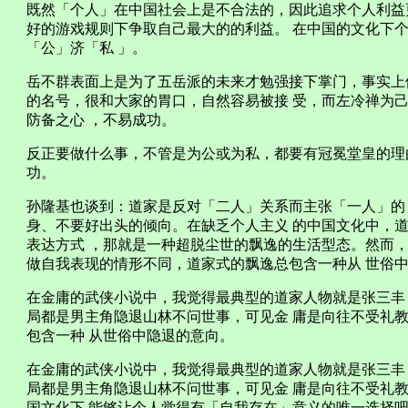
既然「个人」在中国社会上是不合法的，因此追求个人利益
好的游戏规则下争取自己最大的的利益。 在中国的文化下
「公」济「私 」。
岳不群表面上是为了五岳派的未来才勉强接下掌门，事实上
的名号，很和大家的胃口，自然容易被接 受，而左冷禅为
防备之心 ，不易成功。
反正要做什么事，不管是为公或为私，都要有冠冕堂皇的理
功。
孙隆基也谈到：道家是反对「二人」关系而主张「一人」的
身、不要好出头的倾向。在缺乏个人主义 的中国文化中，
表达方式 ，那就是一种超脱尘世的飘逸的生活型态。然而，
做自我表现的情形不同，道家式的飘逸总包含一种从 世俗
在金庸的武侠小说中，我觉得最典型的道家人物就是张三丰
局都是男主角隐退山林不问世事，可见金 庸是向往不受礼
包含一种 从世俗中隐退的意向。
在金庸的武侠小说中，我觉得最典型的道家人物就是张三丰
局都是男主角隐退山林不问世事，可见金 庸是向往不受礼
国文化下 能够让个人觉得有「自我存在」意义的唯一选择