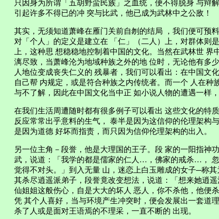
只因身为所谓「五胡野蛮民族」之血统，便不得脱身 与辩
引起许多不得已的冲 突与比武，他已成为武林中之公敌！
其实，无须知道萧峰在雁门关前自刎的结局 ，我们便可预料
对「个人」的定义是建立在 「仁」（二人）上，对群体则是
上，这种思 想稳稳地控制着中国的文化。当然在武林世 界
漓尽致，当萧峰沦为地域种族之外的地 位时，无论他有多少
人地位变成丧失仁义的 残暴者，我们可以看出：在中国文化
自己帮 内规定，或是符合种族之内传统者。而一个 人在种
与不了解，因此在中国文化当中正 如小说人物的遭遇一样，
在我们生活周遭随时都有很多例子可以看出 这些文化的特质
反应常常出乎意料的生气， 泰半是因为这信仰的伦理架构与
是因为道德 好坏而指责，而只因为信仰伦理架构的出入。
另一位主角－段誉，他是大理国的王子。段 家的一阳指神功
武，说道：「我学的都是儒家的仁人…，佛家的戒杀…， 
觉得不对头。」到入无量 山，迷恋上白玉雕成的女子─称其
其杀尽逍遥派弟子，段誉竟改变想法，说道：「想来她逍遥
仙姐姐这般伤心，自是大大的坏人 恶人，你不杀他，他便
凭 其个人喜好，当与环境产生冲突时，便会发展出一套道理
杀了人或是面对王语焉的不理采，一直不断的 出现。