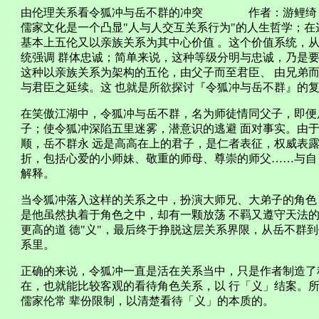
由伦理关系看令狐冲与岳不群的冲突 作者：游鲤绮
儒家文化是一个凸显"人与人交互关系行为"的人生哲学；在
基本上五伦又以亲族关系为其中心价值 。这个价值系统，
统强调 群体忠诚；简单来说，这种等级分明与忠诚，乃是要
这种以亲族关系为架构的五伦，由父子而至君臣、 由兄弟
与君臣之延续。这 也就是所欲探讨『令狐冲与岳不群』的
在笑傲江湖中，令狐冲与岳不群，名为师徒情同父子，即便
子；使令狐冲深陷五里迷雾，潜意识的逃避 面对事实。由
顺，岳不群永 远是高高在上的君子，是仁者表征，权威表露
折，包括心爱的小师妹、敬重的师母、尊崇的师父……与自
解释。
当令狐冲落入这样的关系之中，扮演大师兄、大弟子的角色
是他虽然执着于角色之中，却有一颗放荡 不羁又遵守天法
更高的道 德"义"，最后终于挣脱这层关系界限，从岳不群
系里。
正确的来说，令狐冲一直是活在关系当中，只是作者制造了
在，也就能比较客观的看待角色关系，以 行「义」结案。
儒家伦常 辈份限制，以清楚看待「义」的本质的。