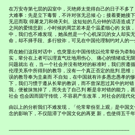
在万安寺第七层的囚室中，灭绝师太觉得自己的日子不多了
大难事：先是立下毒誓，不许对张无忌倾 心；接着要她接
无忌而取 得屠龙刀和倚天剑。这短短的几分钟的话语造成了
之间的爱情悲剧，小时候的周芷若本是个温柔细心的 女孩
中，我们也不难发现 ，她虽然是一个心机深沉的女人却实无
命，却不择手段、多行狡诈，可见在中国伦理制约对人的一
而在她们这段对话中，也突显出中国传统以伦常辈份为牵制
实，辈分在上者可以理直气壮地用伤心、 痛心的情绪或无
问题就出 在，当一个社会并没有绝对的标准时，我们所遵循
伦理关系中所得到的教导，没有一个真正否定的批判 思维
误的教导奉为圭臬而 不自知，在中国就有许多愚忠愚孝的惨
下，我们习惯于遵从长辈的教训，而不曾深思过其中的对错
我」便被抹煞掉了，而失去了自己判 断是非对错的能力，
社会 也会因而固守传统，不容易产生改革，对社会的现代化
由以上的分析我们不难发现，「伦常辈份至上观」是中国文
念的影响下，不仅阻滞了中国文化的再更 新，也使得五千
--------------------------------------------------------------------------------