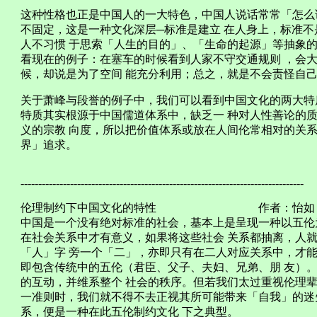
这种性格也正是中国人的一大特色，中国人说话常常「怎么
不固定，这是一种文化深层─标准是建立 在人身上，标准
人不习惯 于思索「人生的目的」、「生命的起源」等抽象的
看现在的例子：在塞车的时候看到人家不守交通规则 ，会
候，却说是为了空间 能充分利用；总之，就是不会责怪自
关于萧峰与段誉的例子中，我们可以看到中国文化的两大特
特质其实根源于中国儒道体系中，缺乏一 种对人性善论的
义的宗教 向度，所以把价值体系或放在人间伦常相对的关系
界」追求。
--------------------------------------------------------------------------------
伦理制约下中国文化的特性 作者：怡如
中国是一个没有绝对标准的社会，基本上是呈现一种以五伦
在社会关系中才有意义，如果将这些社会 关系都抽离，人
「人」字 旁一个「二」，亦即只有在二人对应关系中，才能
即包含传统中的五伦（君臣、父子、夫妇、兄弟、朋 友）
的互动，并维系整个 社会的秩序。但若我们太过重视伦理辈
一准则时，我们就不得不去正视其所可能带来「自我」的迷
系，便是一种在此五伦制约文化 下之典型。