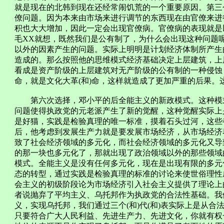
就是现在的北韩到现在还经常闹饥荒的一个重要原因。第三
僚问题。因为本来由市场来进行调节的东西现在由官僚来进
积也大大增加，因此一定会出现官僚病。官僚病的表现就是
毛XX就想，既然我们是公有制了，为什么会出现这种问题
以外的因素产生的问题。实际上明明是计划经济体制所产生
造成的。那么按照他的思维模式经济基础决定上层建筑，上
看成是资产阶级的上层建筑对无产阶级的公有制的一种侵蚀
命，就是文化大革(和)命，这样就造成了更加严重的后果。
第六次选择，邓小平的后全能主义的新政模式。这种模式
问题使得执政党的元老派产生了新的觉醒，这种觉醒实际上
是好猫，实践是检验真理的唯一标准，摸着石头过河，这些
后，他考虑到发展生产力就是要发展市场经济，从市场经济
致了社会经济领域的多元化，而社会经济领域的多元化又导
的那一块也多元化了，那就出现了政治领域以外的那些领域
模式。全能主义是没有任何多元化，现在是出现有限的多元
态的转型，通过实践是检验真理的标准的讨论来使世俗理性
会主义的初级阶段论为市场经济引入社会主义提供了理论上的
者说抛弃了平均主义、乌托邦作为执政党的合法性基础。我
义，实现乌托邦，我们通过三个(和)代(和)表实际上是从
只要符合广大人民利益、先进生产力、先进文化，你就有权