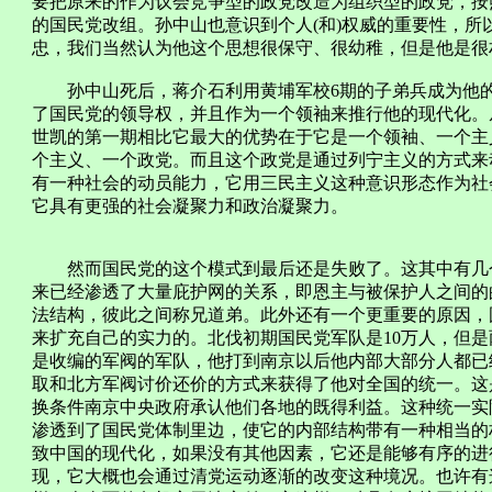
要把原来的作为议会竞争型的政党改造为组织型的政党，按照
的国民党改组。孙中山也意识到个人(和)权威的重要性，
忠，我们当然认为他这个思想很保守、很幼稚，但是他是很
孙中山死后，蒋介石利用黄埔军校6期的子弟兵成为他的
了国民党的领导权，并且作为一个领袖来推行他的现代化。
世凯的第一期相比它最大的优势在于它是一个领袖、一个主
个主义、一个政党。而且这个政党是通过列宁主义的方式来
有一种社会的动员能力，它用三民主义这种意识形态作为社
它具有更强的社会凝聚力和政治凝聚力。
然而国民党的这个模式到最后还是失败了。这其中有几个
来已经渗透了大量庇护网的关系，即恩主与被保护人之间的
法结构，彼此之间称兄道弟。此外还有一个更重要的原因，
来扩充自己的实力的。北伐初期国民党军队是10万人，但是
是收编的军阀的军队，他打到南京以后他内部大部分人都已
取和北方军阀讨价还价的方式来获得了他对全国的统一。这
换条件南京中央政府承认他们各地的既得利益。这种统一实
渗透到了国民党体制里边，使它的内部结构带有一种相当的
致中国的现代化，如果没有其他因素，它还是能够有序的进
现，它大概也会通过清党运动逐渐的改变这种境况。也许有