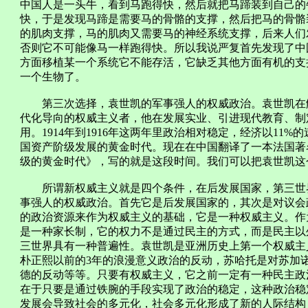
中国人是一头牛，看到马跑得快，然后就把马蹄装到自己的
快，于是发现马蹄是需要马的骨骼的支撑，然后把马的骨骼
的肌肉支撑，马的肌肉又需要马的神经系统支撑，后来人们
否则它不可能像马一样跑得快。所以我说严复首先发现了中
方面移植某一个系统它不能存活，它缺乏其他方面有机的支
一个生物了。
第三次选择，袁世凯的军事强人的权威政治。袁世凯在解
代化导向的权威主义者，他在发展实业、引进现代教育、制
用。1914年到1916年这两年里政治相对稳定，经济以11
国资产阶级发展的黄金时代。现在在中国翻译了一本法国著
级的黄金时代》，写的就是这段时间。我们可以把袁世凯这
所谓新权威主义就是四个条件，在后发展国家，第三世界
事强人的权威政治。首先它是后发展国家的，其次是对议会
的政治资源来作为权威主义的基础，它是一种权威主义。作
是一种家长制，它的权力不是通过民主的方式，而是民主以
三世界具有一种普遍性。袁世凯是亚洲历史上第一个权威主
朴正熙以前的3年的浪漫意义政治的反动，苏哈托是对苏加
德的反动等等。只要有权威主义，它之前一定有一种民主政
在于只要是通过铁腕的手段实现了政治的稳定，这种政治稳
发展会导致社会的多元化，社会多元化形成了新的人际结构