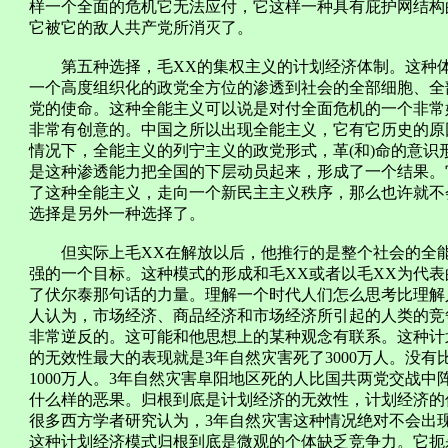
样一个全面的危机它无法应付，它这样一种具有庇护网结构
它被它的敌人共产党所消灭了。
第五种选择，毛XX的集权主义的计划经济体制。这种体
一个高度组织化的政党全方位的渗透到社会的全部细胞、全
党的使命。这种全能主义可以说是对付全面危机的一个非常
非常有创意的。中国之所以出现全能主义，它有它历史的原
情况下，全能主义的列宁主义的政党形式，革(和)命的意
是这种渗透能力把全国的下层动员起来，形成了一个结果。
了这种全能主义，走向一个新民主主义秩序，那么也许就不
选择是另外一种选择了。
但实际上毛XX在解放以后，他推行的是整个社会的全能
强的一个目标。这种模式的形成和毛XX或者以毛XX为代
了伏尔泰那句话的力量。理解一个时代人们怎么思考比理解
人认为，市场经济、商品经济和市场经济所引起的人类的竞
非常逆反的。这可能和他思想上的某种观念有联系。这种计
的无效性最大的表现就是3年自然灾害死了3000万人。没
1000万人。3年自然灾害阜阳地区死的人比国共两党交战
什么样的恶果。归根到底是计划经济的无效性，计划经济的
很多西方学者研究认为，3年自然灾害这种情况绝对不会出
这种计划经济模式归根到底是微观的个体缺乏竞争力。它扼