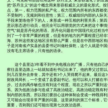
义”。马克斯韦伯曾经用这种“苏丹主义”来形容退化了的世
把“苏丹主义”的这个概念用来形容权威主义的退化形式。按
点，第一，权力范围的私产化，权力范围内所有的东西都变
不受制约，无规则和任意性；第三，权威组织内部的人际关
手段来笼络他手下的人，来形成一种互相的利害关系；第四
意识形态进行动员，他完全可以用朋党的方式来把这个事情
空气”就是苏丹化的用语。苏丹化问题在中国现代化过程当
到了一个非常严重的程度，但是有的地方的严重程度已经非
海、苏州这些发达地区没有那么严重，但是在中西部地区有
子是河南省卢实县的县委书记叫做杜保乾，这个人就是中国
没有毛主席语录，只有他的语录。
这个县里边3年看不到中央电视台的广播，只有他自己的
察往县里边路上一站就知道杜书记出来了。他的养父过世以后
到几百里外去奔丧，其中还有3个人哭得爬不起来。最后这
财政局局长，一个变成了县委副书记。他可以和人打赌在半
步。过去的禹作敏也没有到这个程度。现在之所以严重到这
系。因为低政治参与造成了高政治稳定。高政治稳定既有利
制内部的东西。所以我们要担心这种体制会变成一种既得利
又可能会出现非常严重的问题。这里谈到的第三个标准，它
重要，否则我们还可能出现第七次政治选择。