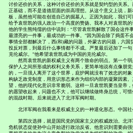
讨价还价的关系，这种讨价还价的关系就是契约型的关系。
正基础，而不是道德层面的崇高理想。从这个意义上说，新
板，虽然他可能在创造自己的掘墓人。正因为如此，我们可
给予袁世凯的强人政治一个高度的赞扬。我本人对袁世凯的
他的学生熊纯儒的信中说到：“尽管袁世凯解散了国会这件
最漂亮的一件事，最成功的一件事。”因为国会除了捣蛋不
事情全部都解决了，西(和)藏的问题，外蒙古的问题，六
投反对票，到最后什么事情都干不成。严复最后还加了一句
克伦威尔。”他希望袁世凯成为中国的克伦威尔。
然而袁世凯的新权威主义有两个致命的弱点。第一个弱点
保护人之间所形成的权利义务关系，更简单地说有点像朋党
的，一旦强人离开了这个世界，庇护网就没有了效忠的对象
构缺乏政党制度，用意识形态来作为组织内部的凝聚因素。
望，他的现代化意识非常脆弱。这样一旦袁世凯要当皇帝，
的愿望收起来，问题也不大，他可以继续做终身总统，可惜
的混战时期。后来就进入了北洋军阀时期。
北洋军阀在我看来是权威主义的一种退化形态。中国社会
第四次选择，就是国民党的国家主义的权威政治。北洋军
危机状态促使孙中山开始进行政治反省。他意识到需要由强