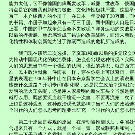
能力太低，它不像德国的俾斯麦改革，威廉二世改革，俄国
特点是它的自我创新能力极低，文化惰性极其严重。这里举
写了一本介绍西方的小册子，在日本一年卖掉了30万册，而
的书籍、小册子加起来只有一万三千册。而中国的人口是日本
上看，中国的甲午战争怎么会不失败呢？洋务运动的失败是
以后的挫折感、焦虑感造成了错误的改革战略，而清末新政
化惰性和体制创新能力过于微弱而造成的危机所造成的。
我们现在谈第二次选择。辛亥革(和)命以后的多党议会
为推动中国现代化的政治载体。怎么会出现这种情况？实际
人们的思想当中有一个强烈的认同，强烈的共识，就是西方
准，民主政治就像一件雨衣一样，穿在你身上可以避雨，穿
显的表现在1906年孙中山在日本东京留学生会议上的演说里
该走什么道路？开明专(和)制化呢，还是民主政治？这就
发明的老火车头呢，还是用人家发明的新火车头？当然是新
就可以用。既然要流血就干脆流一次血，不要再流第二次了
上也是这种观念。这种政治观念就影响了当时人们的政治选
个时代的人们怎么思考问题要比研究一个时代的人们怎么行
第二个原因是客观的原因。在清朝被推翻以后，各省处于
合起来只有一个方式，就是一个省一票，形成联邦共和制，
结果一下子形成了多党制，形成了300多个政党，政党多如