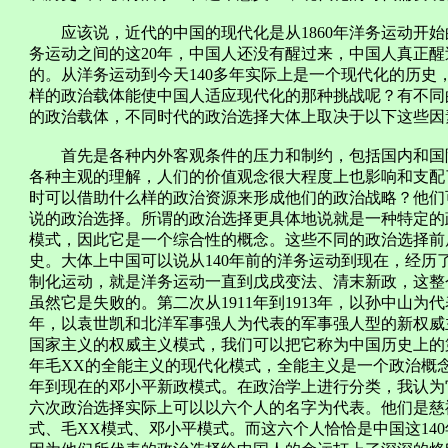
应该说，近代的中国的现代化是从1860年洋务运动开始
务运动之间的这20年，中国人还没有醒过来，中国人真正
的。从洋务运动到今天140多年实际上是一个现代化的历史
样的政治载体能使中国人适应现代化的那种挑战呢？有不同
的政治载体，不同时代的政治选择大体上取决于以下这些因
首先是各种内外客观条件的压力和制约，包括国内和国际
各种主观的理解，人们的价值观念很大程度上也影响和支配
时可以借助什么样的政治资源来形成他们的政治战略？他们
说的政治选择。所谓的政治选择更具体地说就是一种特定的
模式，因此它是一个综合性的概念。这些不同的政治选择前
史。大体上中国可以说从140年前的洋务运动到现在，经历
制化运动，就是洋务运动一直到戊戌变法、清末新政，这整
虽然它是失败的。第二次从1911年到1913年，以孙中山为代
年，以袁世凯和北洋军事强人为代表的军事强人型的新权威主义
国家主义的权威主义模式，我们可以把它称为中国历史上的第二
年毛XX的全能主义的现代化模式，全能主义是一个政治概念
年到现在的邓小平新政模式。在政治学上进行分类，我认为
六次政治选择实际上可以以六个人的名字为代表。他们是慈
式、毛XX模式、邓小平模式。而这六个人恰恰是中国这14