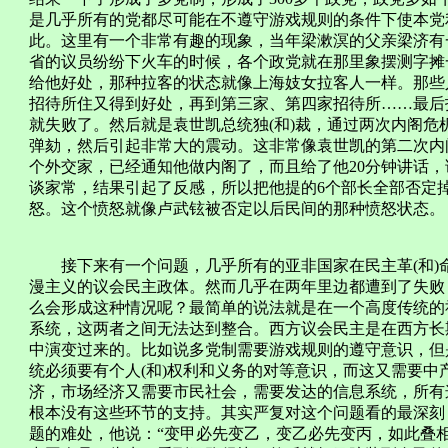
是几乎所有的党都尽可能在不遵守游戏规则的条件下使本党
此。这里有一个非常有趣的现象，当年梁漱溟的父亲梁济有
省的议员纷纷下火车的时候，各个政党就在那里象摆测字摊
给他好处，那种拉客的状态就像上海妓女拉客人一样。那些
招待所住又得到好处，再到第三家、第四家招待所……最后
就失败了。然后就是袁世凯总统独(和)裁，通过两次内阁
弹劾，然后引起非常大的震动。这非常像袁世凯的第二次内
个外交家，已经通知他做内阁了，而且给了他20分钟讲话
谈家常，结果引起了反感，所以把他提的6个部长全部否定
怒。这个愤怒就像卢武铉被否定以后民间的那种愤怒状态。
接下来有一个问题，几乎所有的亚非国家在民主革(和)
漫主义的议会民主政体。然而几乎在两年里边都遭到了失败
么会形成这种情况呢？最简单的说法就是在一个高度传统的
系统，这两者之间无法达到整合。西方议会民主是在西方长
中演变过来的。比如说多党制需要游戏规则的遵守意识，但
统必须要有个人(和)权利和义务的对等意识，而这又需要
济，市场经济又需要市民社会，需要发达的信息系统，所有
根本没有这些环节的支持。其实严复对这个问题看的最深刻，
题的难处，他说：“变甲必先变乙，变乙必先变丙，如此叠