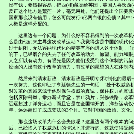
没有钱，要钱很容易，把西(和)藏卖给英国，英国人喜欢西
反正这个地方是荒茫一片，毫无用处。他们还提出全国要发
国家那么没有信用，怎么可能发行6亿两白银的公债？其中1
大概是这样分配的。
这里边有一个问题，为什么好不容易得到的一次改革机会
么是由他们来主导这次改革运动？我觉得这是中国的现代化
过于封闭，无法容纳现代化的精英有序的进入这个体制，而
响下，已经磨合的失去了任何改革的动力、愿望、能力和眼
人之所以有动力、有眼光是因为他们没受到这个体制的污染
经验的人没有这个改革的能力，有改革的愿望的人在体制内
然后来到清末新政，清末新政是开明专(和)制化的最后
一次努力。这也印证了亨廷顿先生的一句话：“处于权威危
对改革的真诚来源于他对保住权威的真诚，保住权力的真诚
包括废除科举，举办新式学堂，禁止鸦片，兴修铁路，改革
远远超过了洋务运动，而且它是在全国铺开的，洋务运动仅
年，远远超过了戊戌变法的3个月。它对中国的政治、文化
那么这场改革为什么会失败呢？这里边有两个根本的问题
后，已经陷入了权威危机的情况下才进行的。这就使得受到