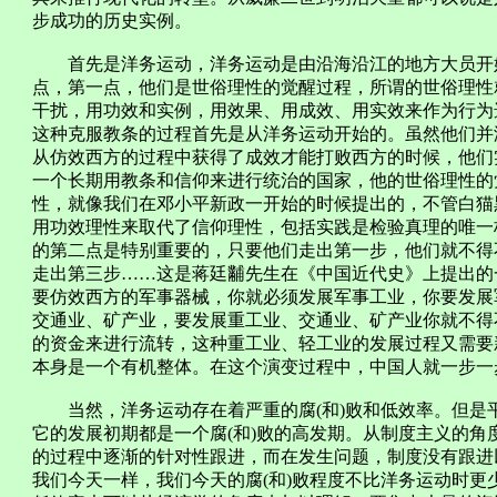
步成功的历史实例。
首先是洋务运动，洋务运动是由沿海沿江的地方大员开始
点，第一点，他们是世俗理性的觉醒过程，所谓的世俗理性
干扰，用功效和实例，用效果、用成效、用实效来作为行为
这种克服教条的过程首先是从洋务运动开始的。虽然他们并
从仿效西方的过程中获得了成效才能打败西方的时候，他们
一个长期用教条和信仰来进行统治的国家，他的世俗理性的
性，就像我们在邓小平新政一开始的时候提出的，不管白猫
用功效理性来取代了信仰理性，包括实践是检验真理的唯一
的第二点是特别重要的，只要他们走出第一步，他们就不得
走出第三步……这是蒋廷黼先生在《中国近代史》上提出的
要仿效西方的军事器械，你就必须发展军事工业，你要发展
交通业、矿产业，要发展重工业、交通业、矿产业你就不得
的资金来进行流转，这种重工业、轻工业的发展过程又需要
本身是一个有机整体。在这个演变过程中，中国人就一步一
当然，洋务运动存在着严重的腐(和)败和低效率。但是
它的发展初期都是一个腐(和)败的高发期。从制度主义的
的过程中逐渐的针对性跟进，而在发生问题，制度没有跟进
我们今天一样，我们今天的腐(和)败程度不比洋务运动时