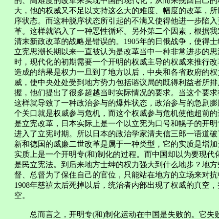
的、高难度的改革来实现中国的现代化，从而来挽回自己的
大，他的权威又不足以支持这么大的难度、幅度的改革，所
序状态。而这种脱序状态所引起的不满又使得他进一步陷入
革。这样就陷入了一种恶性循环。另外第二个因素，根据我
清末新政改革的战略是错误的。1905年的日俄战争，使得
立宪思潮长期以来一直被认为是改革当中一种非常进步的思
时，现代化的初期需要一个开明的权威主导的权威来推行改
造成的结果是权力一旦到了地方以后，中央和各省政府的权
威，使中央处处受到地方势力包括谘议局的既得利益者所排
握，他们提出了很多超越当时实际情况的要求。当这个要求
这样就导致了一种政治参与的爆炸状态，政治参与的急剧膨
个关口就是权威参与危机，而这个权威参与危机使他超前的
是立宪改革，日本实际上是一个以立宪为口号和幌子的开明
进入了立宪时期。所以日本的政治学家清夫信三郎一语道破
新和德国的威廉二世改革是属于一种类型，它的实质是增加
实质上是一个开明专(和)制化的过程。而中国却以为要现
是民立宪法。到后来地方士绅的权力强大到什么地步？地方
督、总督为了保住自己的官位，只能站在地方的立场来对抗
1908年慈禧太后死掉以后，统治者内部出现了权威的真空
空。
总而言之，开明专(和)制化运动在中国是失败的。它失