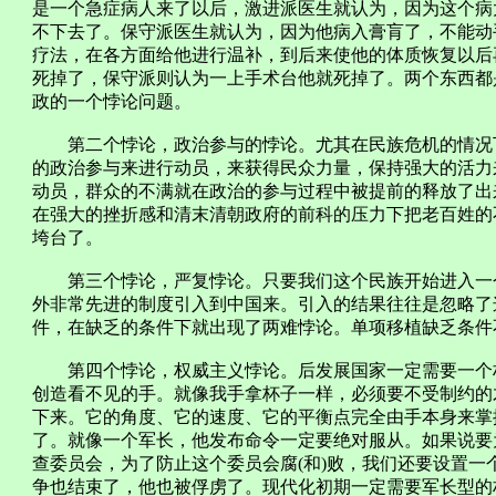
是一个急症病人来了以后，激进派医生就认为，因为这个病
不下去了。保守派医生就认为，因为他病入膏肓了，不能动
疗法，在各方面给他进行温补，到后来使他的体质恢复以后
死掉了，保守派则认为一上手术台他就死掉了。两个东西都
政的一个悖论问题。
第二个悖论，政治参与的悖论。尤其在民族危机的情况下
的政治参与来进行动员，来获得民众力量，保持强大的活力
动员，群众的不满就在政治的参与过程中被提前的释放了出
在强大的挫折感和清末清朝政府的前科的压力下把老百姓的
垮台了。
第三个悖论，严复悖论。只要我们这个民族开始进入一个
外非常先进的制度引入到中国来。引入的结果往往是忽略了
件，在缺乏的条件下就出现了两难悖论。单项移植缺乏条件
第四个悖论，权威主义悖论。后发展国家一定需要一个权
创造看不见的手。就像我手拿杯子一样，必须要不受制约的
下来。它的角度、它的速度、它的平衡点完全由手本身来掌
了。就像一个军长，他发布命令一定要绝对服从。如果说要
查委员会，为了防止这个委员会腐(和)败，我们还要设置
争也结束了，他也被俘虏了。现代化初期一定需要军长型的