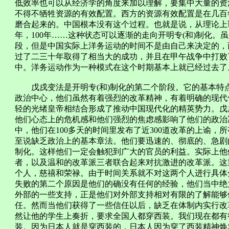
低效率也可以从经济学的角度来加以理解，要集中大量的资
不得不牺牲资源的有效配置。西方的资源有效配置是在几百
磨合起来的。中国根本没有这个过程。也就是说，从理论上
年，100年……这种状态可以逐渐的走向开明专(和)制化。
段，但是中国实际上洋务运动的时间不是由自己来决定的，
过了二三十年取得了相当大的成功，并且在甲午战争中打败
中。洋务运动作为一种模式在这个时期基本上就已经过去了
戊戌变法是开明专(和)制化的第二个阶段。它的基本特
政治中心，他们虽然有着强烈的改革精神，有着明确的现代
轻的光绪皇帝相结合形成了推动中国现代化的精英势力。戊
他们心态上的危机感和他们强烈的焦虑感影响了他们的政治
中，他们在100多天的时间里发布了近300道改革的上谕
至说缺乏政治上的基本章法。他们要迅速的、彻底的、急剧
制化。这样他们一定会触犯到广大的官员的利益。实际上他
者，以及温和的改革派三者联合起来对抗激进的改革派。这
个人，慈禧和荣禄。由于时间关系就不对这两个人进行具体
失败的第二个原因是他们的确没有任何的经验，他们当中绝
外部的一些支持，正是他们对外部支持相对有限的了解能够
任。然而当他们获得了一些信任以后，缺乏在体制内实行改
然让他的学生上奏折，要求全国人都穿西装。我们现在都有很
装。因为日本人就是穿西装的，日本人因为穿了西装精神焕