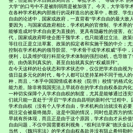
整，但是就学术自由原则而言，“审批学术”、“等级学术”的
大学”的口号中不是被削弱而是被加强了。今天，大学等学
在各种学术机构内部推行的花样迭出的改革中，教授、学生
自由的论述中，国家或政府，一直背着“学术自由的最大敌人”
要因为，与国家或政府相比，学术机构的官僚制、学术界的“学
能够造成对学术自由更为直接的、更具有隐蔽性的侵害。在
代，国家或政府即使企图干预学术，也只能通过立法、政策
等往往正是立法草案、政策的拟定者和实施干预的中介；尤
控制在学术机构的领导阶层、“学术骨干或学术权威”手中
便利，以及维护现行科层化学术体制的强烈动机，也导致了
的、由伪装到真实的、甚至自始就真实的“权威崇拜”。
在今天这样的社会状态和学术状态中，仅仅把学术自由视为
值日益多元化的时代，每个人都可以坚持某种不同于他人的
种，而且，“本乎中国国情或者本校（院/所）校情”的格式
能力差。除非将我国宪法上早就存在的学术自由权条款内化
一种切实保障个人学术自由权的制度，尤其是能够通过违宪
们就只能一直处于“开启”“学术自由昌明的新时代”过程中
学术自由权（没有个人学术自由，学术机构自治就没有必要
就注定会被最终抛弃。这是中国的情况，同时也是西方的情
早就有所体现，而且正是由于这个原因，学术自由才从价值
自由问题，不仅中国需要权利视角，“权利法学家”德沃金
当然，《魏玛宪法》的学术自由权条款并没有阻止希特勒时