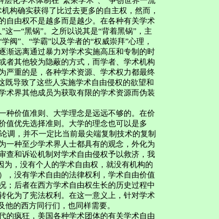
科层化学术体制在“繁荣学术”、“争创世界一流
术机构确实获得了比过去更多的自主权，然而，
的自由权不是越多而是越少。在各种有关学术
这一“黑锅”。之所以说其是“背着黑锅”，主
阀”、“学霸”以及学者的“权威崇拜”心理，
逐渐远离通过暴力对学术实施高压和专制的时
或者其他较为隐蔽的方式，而学者、学术机构
为严重的是，各种学术资源、学术权力都最终
，这既导致了这些人实施学术自由侵权的欲望和
学术界其他成员为获取有限的学术资源而伪装
一种价值准则、大学理念是远远不够的。在价
价值优先选择准则。大学的理念也可以是多
化论调，并不一定比当前最尖端复制技术的复制
为一种至少学术界人士都具有的观念，外化为
审查和诉讼机制对学术自由侵权予以救济，我
。因为，没有个人的学术自由权，就没有机构的
），没有学术自由的法律权利，学术自由价值
况；后者在西方学术自由权生长的历史过程中
转化为了宪法权利。在这一意义上，针对学术
以及他的西方同行们，也同样需要。
代的疯狂，美国各种学术团体的有关学术自由