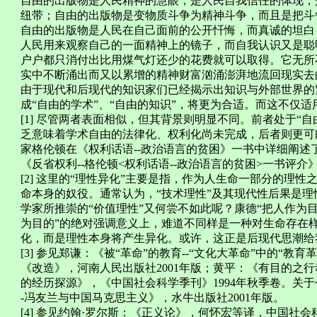
自由的出版物是人民精神的慧眼，是人民自我信任的体现，
纽带；自由的出版物是变物质斗争为精神斗争，而且是把斗
自由的出版物是人民在自己面前的公开忏悔，而真诚的坦白
人民用来观察自己的一面精神上的镜子，而自我认识又是聪
户户都只消付出比用煤气灯还少的花费就可以取得。它无所
实中不断涌出而又以累增的精神财富汹涌澎湃地流回现实去的思
由于现代和后现代的知识家们已经揭示出知识与外部世界的
成“自由的学术”、“自由的知识”，将更为合适。而这不仅
[1] 尽管两者表面相似，但其背景则明显不同。前者处于“
乏意味着学术自由的法律化、权利化尚未完成，后者则更可
家格伦顿在《权利话语--政治语言的贫困》一书中详细阐
《反省权利--格伦顿<权利话语--政治语言的贫困>一书评介
[2] 这里的“理性异化”主要是指，作为人生命一部分的理
命本身的奴役。通常认为，“技术理性”及其现代性后果是
学家所推崇的“价值理性”又何尝不如此呢？康德“把人作为
为目的”的绝对强调意义上，难道不同样是一种对生命存在
化，而是理性本身将产生异化。或许，这正是后现代思潮给
[3] 参见郑谦：《被“革命”的教育--“文化大革命”中的“教
《改造》，河南人民出版社2001年版；黄平：《有目的之行
的经历探源》，《中国社会科学季刊》1994年秋季卷。关
-冯友兰与中国马克思主义》，水牛出版社2001年版。
[4] 参见约翰·罗尔斯：《正义论》，何怀宏等译，中国社会科