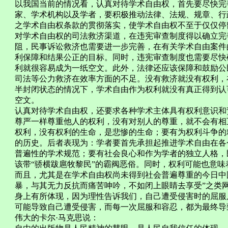
以我国当前的情况看，认真对待学术自由权，首先要尽快完
家、学术机构以及学者，要积极推动法律、法规、规章、行
之学术自由权条款的贯彻落实，使学术自由权不至于仅仅停
对学术自由权的司法救济渠道，在违宪审查制度得以确立完
阻，民事诉讼救济也需要进一步完善，在有关学术自由案件
利保障和结果公正的目标。同时，违宪审查制度也需要尽快
利就很容易成为一纸空文。此外，法律还应该保障和鼓励公
司法等公力救济在效率方面的不足。没有救济就没有权利，
半封闭状态的情况下，学术自由作为权利就没有真正得到认
空文。
认真对待学术自由权，还要求各种学术主体具有权利意识和
尊严一样尊重他人的权利，没有对别人的尊重，就不会有相
权利，没有权利的生命，是悲惨的生命；要有为权利斗争的
的历史。后者表现为：学者要首先承担起推进学术自由在各
普遍性的学术规范；要有社会良心和作为学者的独立人格，
该带“骄横跋扈牧黎民”的霸阀恶俗。同时，权利可能也意
而且，尤其是在学术自由权尚未得到社会普遍尊重的今日中
暴，与其无力反抗而痛苦呻吟，不如闭上眼睛去享受”之类
身上有所体现，因为理性告诉我们，自己遭受侵害时的屈服
可能导致自己遭受侵害，而每一次屈服和容忍，都为最终导
伟大的卡尔·马克思说：