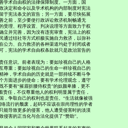
善学术自由权的法律保障制度。一方面，国
政决定和命令以及学术机构的内部制度对宪法
留于宪法条文的宣告；另一方面，要尽快拓展
善之前，至少要使行政诉讼救济机制畅通无
的受理、程序设置、判决说理等方面致力于权
确立并完善，因为没有违宪审查，宪法上的权
民通过结社等方式积极实施自力救济，以弥补
在公力、自力救济的各种渠道均处于封闭或者
可，宪法的学术自由权条款就只是政治宣告的
责任意识。前者表现为：要如珍视自己的人格
互尊重；要如珍视自己的生命一样珍视自己的
精神，学术自由的历史就是一部持续不断斗争
个方面进步的使命；要有学术伦理观念，遵守
既不要有“摧眉折腰侍权贵”的奴颜卑膝，更不
味着责任，不仅尊重他人的权利明显属于责任，
国，争取自己的权利也是责任。“生活就像被强
网络流行的颓废，起码不应该在崇尚理性的学者
只能导致更多的侵害，他人遭受侵害时的淡漠
致侵害的正当化与合法化提供了“赞助”。