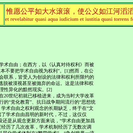
惟愿公平如大水滚滚，使公义如江河滔
et revelabitur quasi aqua iudicium et iustitia quasi torrens f
学术自由；在西方，以《认真对待权利》而被
本不要把学术自由视为权利”。[1]然而，在公
会联系，皆受人为创设的法律和权利所限约的
以逃脱被漠视甚至被抛弃的命运。这是法律和权
性异化的黯然现实。[2]
在20世纪初就已移植进来，成为当时大学改革
的“党化教育”、抗日战争期间流行的“思想统
，学术自由之权利观念的长期缺乏，终于在“文
开启了学术自由昌明的新时代，不过，这仅仅
建设还是从观念更新方面来说，“学术自由更加昌
制度经历了几次改革，学术机制经历了无数次调