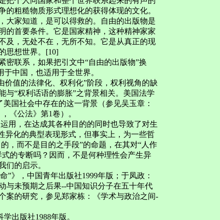
是把个人同国家和整个世界联系起来的有声的
争的粗糙物质形式理想化的获得体现的文化。
，大家知道，是可以得救的。自由的出版物是
明的首要条件。它是国家精神，这种精神家家
不及，无处不在，无所不知。它是从真正的现
想世界。[10]
紧密联系，如果把引文中“自由的出版物”换
适用于中国，也适用于全世界。
自由价值的法律化、权利化”阶段，权利视角的缺
能与“权利话语的膨胀”之背景相关。美国法学
述了美国社会中存在的这一背景（参见吴玉章：
》，《公法》第1卷）。
性之运用，在达成其各种目的的同时也导致了对生
理性异化的典型表现形式，但事实上，为一些哲
目的，而不是目的之手段”的命题，在其对“人作
样式的专断吗？因而，不是何种理性会产生异
我们的启示。
育革命”》，中国青年出版社1999年版；于凤政：
动与未预期之后果--中国知识分子在五十年代
于个案的研究，参见郑家栋：《学术与政治之间-
学出版社1988年版。