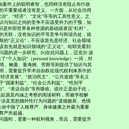
自由案件上的聪明睿智，也同样没有阻止布什政
的不重要或者没有意义。一方面，从社会功用
”、“经济”、“文化”等等的工具性意义。之
识与知识之间的竞争不应该受外力的干预，知
识是外部世界各种资源的基础或者说“杠杆”，
的关联，没有知识的平等竞争与和谐共处，就
斯的“正义论”，不应该首先是经济、社会领域
而应该首先就是知识领域的“正义论”。哈耶克看到
题的进一步研究。[6]在此问题上，迈克尔·波
个人知识”（personal knowledge）一词，对
奥塔、鲍曼、曼海姆、劳斯等则提供了知识与其
明，需要提升学术自由权在现代权利体系中的
经济发展”、“政治民主”、“公共道德”等名义
“国家利益”、“社会公共利益”、“性别平
由”、“表达自由”等所吸收。或许正是由于此，
脏话起源及内涵之考察的阅读材料，而被学校解
似乎涉及宽恕婚外性行为问题的“道德败坏、色情
人生命中除了人格尊严、身体健康之外最为重要
尊严所超越。
问题时，需要一种权利视角，而且，需要提升