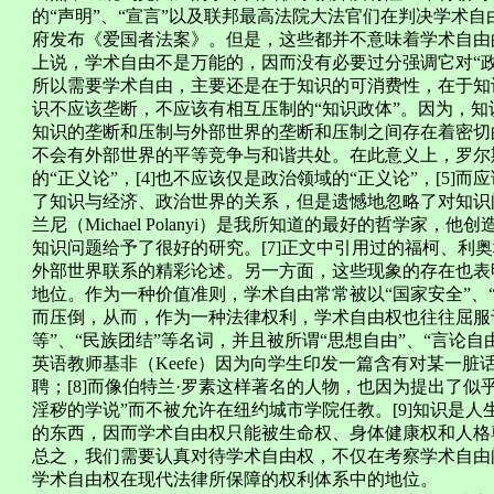
的“声明”、“宣言”以及联邦最高法院大法官们在判决学术
府发布《爱国者法案》。但是，这些都并不意味着学术自由
上说，学术自由不是万能的，因而没有必要过分强调它对“政治
所以需要学术自由，主要还是在于知识的可消费性，在于知
识不应该垄断，不应该有相互压制的“知识政体”。因为，知
知识的垄断和压制与外部世界的垄断和压制之间存在着密切
不会有外部世界的平等竞争与和谐共处。在此意义上，罗尔
的“正义论”，[4]也不应该仅是政治领域的“正义论”，[5]
了知识与经济、政治世界的关系，但是遗憾地忽略了对知识问
兰尼（Michael Polanyi）是我所知道的最好的哲学家，他创造了“
知识问题给予了很好的研究。[7]正文中引用过的福柯、利
外部世界联系的精彩论述。另一方面，这些现象的存在也表
地位。作为一种价值准则，学术自由常常被以“国家安全”、“
而压倒，从而，作为一种法律权利，学术自由权也往往屈服于
等”、“民族团结”等名词，并且被所谓“思想自由”、“言论自
英语教师基非（Keefe）因为向学生印发一篇含有对某一
聘；[8]而像伯特兰·罗素这样著名的人物，也因为提出了
淫秽的学说”而不被允许在纽约城市学院任教。[9]知识是
的东西，因而学术自由权只能被生命权、身体健康权和人格
总之，我们需要认真对待学术自由权，不仅在考察学术自由
学术自由权在现代法律所保障的权利体系中的地位。