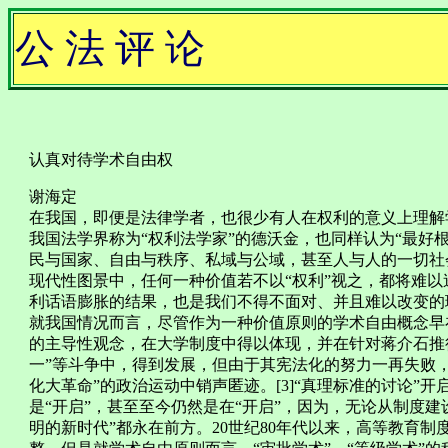
公 法 评 论
认真对待学术自由权
谢海定
在我国，即便是法律学者，也很少有人在权利的意义上理解
我国法学界称为“权利法学家”的德沃金，也同样认为“最好根
民与国家、自由与秩序、私域与公域，甚至人与人的一切社
现代性图景中，任何一种价值若不以“权利”视之，都将难
利话语膨胀的结果，也是我们不得不面对、并且难以改变的理
就我国情况而言，尽管作为一种价值原则的学术自由概念早
的主导性观念，在大学制度中得以体现，并在针对蒋介石推行
一”等斗争中，得到发展，但由于其宪法化的努力一再失败
化大革命”的政治运动中销声匿迹。[3]“真理标准的讨论”
是“开启”，甚至至今仍然是在“开启”，因为，无论从制度
明的新时代”都永在前方。20世纪80年代以来，高等教育