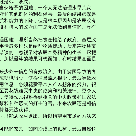
过是纸上谈兵。
然给予的困难，一个人无法治理水旱荒灾，
府和其他群体的利益侵害。最后的结果必然是
质和能力的下降，但是根本原因却是农民没有
济和强大的政府面前是无法做到自信的。没有
困难，理所当然把责任推给了政府。基层政
事情最多也只是给些物质援助，后来连物质支
错误的，忽视了对农民本身精神的生长，它把
。所以最终的结果可想而知，有时结果甚至是
少外来信息的有效流入。由于贫困导致的各
流动也很少，使得信息流入很少，最后导致农
用信息，必须花费平常人难以想象的努力。很
至要花钱贿买中央的政策和相关法律。更令人
，使得农民很难得到相关的中央政策和国家法
禁和各种形式的打击迫害。本来农民还是相信
持都无法获得。
只能从农村退出。所以指望用市场的方法来
能的农民，如同沙漠上的孤树，最后自然也