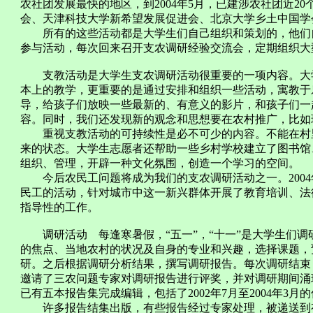
农社团发展最快的地区，到2004年5月，已建涉农社团近2
会、天津科技大学新希望发展促进会、北京大学乡土中国学
所有的这些活动都是大学生们自己组织和策划的，他们自
参与活动，每次回来召开支农调研经验交流会，定期组织大
支教活动是大学生支农调研活动很重要的一项内容。大学
本上的教学，更重要的是通过安排和组织一些活动，寓教于
导，给孩子们放映一些最新的、有意义的影片，和孩子们一
容。同时，我们还发现新的观念和思想要在农村推广，比如
重视支教活动的可持续性是必不可少的内容。不能在村里
来的状态。大学生志愿者还帮助一些乡村学校建立了图书馆
组织、管理，开辟一种文化氛围，创造一个学习的空间。
今后农民工问题将成为我们的支农调研活动之一。2004
民工的活动，针对城市中这一新兴群体开展了教育培训、法
指导性的工作。
调研活动 每逢寒暑假，“五一”，“十一”是大学生们调
的焦点、当地农村的状况及自身的专业和兴趣，选择课题，
研。之后根据调研分析结果，撰写调研报告。每次调研结束
邀请了三农问题专家对调研报告进行评奖，并对调研期间涌
已有五本报告集完成编辑，包括了2002年7月至2004年3月
许多报告结集出版，有些报告经过专家处理，被递送到有