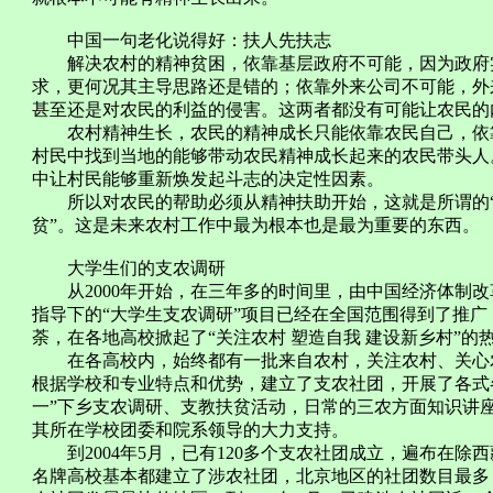
中国一句老化说得好：扶人先扶志
解决农村的精神贫困，依靠基层政府不可能，因为政府实
求，更何况其主导思路还是错的；依靠外来公司不可能，外
甚至还是对农民的利益的侵害。这两者都没有可能让农民的
农村精神生长，农民的精神成长只能依靠农民自己，依靠
村民中找到当地的能够带动农民精神成长起来的农民带头人
中让村民能够重新焕发起斗志的决定性因素。
所以对农民的帮助必须从精神扶助开始，这就是所谓的“扶
贫”。这是未来农村工作中最为根本也是最为重要的东西。
大学生们的支农调研
从2000年开始，在三年多的时间里，由中国经济体制改
指导下的“大学生支农调研”项目已经在全国范围得到了推
荼，在各地高校掀起了“关注农村 塑造自我 建设新乡村”的
在各高校内，始终都有一批来自农村，关注农村、关心农
根据学校和专业特点和优势，建立了支农社团，开展了各式各
一”下乡支农调研、支教扶贫活动，日常的三农方面知识讲
其所在学校团委和院系领导的大力支持。
到2004年5月，已有120多个支农社团成立，遍布在除
名牌高校基本都建立了涉农社团，北京地区的社团数目最多