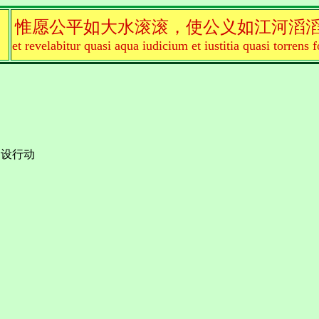
惟愿公平如大水滚滚，使公义如江河滔
et revelabitur quasi aqua iudicium et iustitia quasi torrens f
』
建设行动