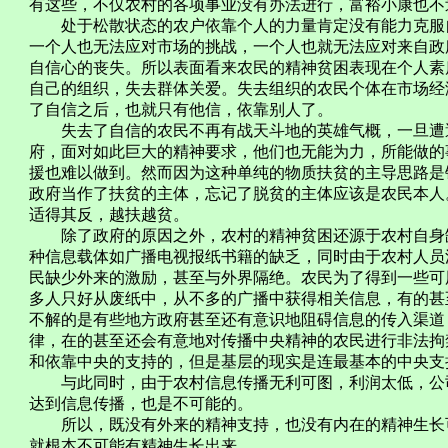
有这些，不仅农村的各项事业没有办法进行，富裕小康也不
处于松散状态的农户依靠个人的力量肯定没有能力克服自
一个人也无法应对市场的挑战，一个人也就无法应对来自政
自信心的丧失。所以表面看来农民的精神贫困表现在个人素
自己的组织，失去群体关爱。失去组织的农民个体在市场经
了自信之后，也就只有他信，依靠别人了。
失去了自信的农民不再有战天斗地的英雄气概，一旦遭遇
府，面对如此巨大的精神要求，他们也无能为力，所能做的
援也难以做到。然而因为这种单纯的物质扶贫的主导思路是
政府当作了扶贫的主体，忘记了脱贫的主体应该是农民本人
适得其反，越扶越贫。
除了政府的原因之外，农村的精神贫困还源于农村自身缺
种信息载体如广播电视报纸书籍的缺乏，同时由于农村人员
民缺少外来的激励，甚至与外界隔绝。农民为了得到一些可
多人只好从废纸中，从不多的广播中获得相关信息，有的甚
不解的是有些地方政府甚至还有意识地阻碍信息的传入渠道
律，在的甚至还会有意地对传播中央精神的农民进行非法拘
和依靠中央的支持的，但是基层的现实是连最基本的中央支
与此同时，由于农村信息传播无利可图，利润太低，公司
达到信息传播，也是不可能的。
所以，既没有外来的精神支持，也没有内在的精神生长可
就根本不可能有精神生长出来。