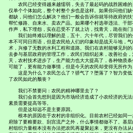
农民已经变得越来越懦弱，失去了最起码的战胜困难的勇
仅单个个体如此，整个村整个乡也是这样。如果你问他们缺
都缺，问他们怎么解决？他们一般会告诉你就等待政府的扶
帮忙修路、自来水、卖农产品。如果哪个村选举违法、干部
作声，私下埋怨，实在忍受不了就上访，找青天，跪在衙门
我们始终难以理解的是，五十、六十年代，尽管我们的生
本不可同日而语，但是农民给人们的印象却是战天斗地，气
术，兴修了无数的水利工程和道路。我们在农村能够见到的
去参与基层政府的管理工作，农民们组织起来，改善社会，
天，农村技术进步了，生产能力也大大提高了，各种物质条
可能了，更有能力做事情，但是今天的农民却变得无所作为
这是为什么？农民怎么了？骄气了？堕落了？智力变低了
了农民如此的颓丧？
我们不禁要问：农民的精神哪里去了？
我们会首先想到是因为市场经济造成了小农经济的无法自
素质需要提高等等。
但是这却远不是主要原因。
根本的原因在于农村的非组织化。目前农村已经如同一盘
府除了要粮要款、刮宫流产之外，什么事情都做不了。基层
村组织力量根本没有办法把农民再凝聚起来，更没有办法从