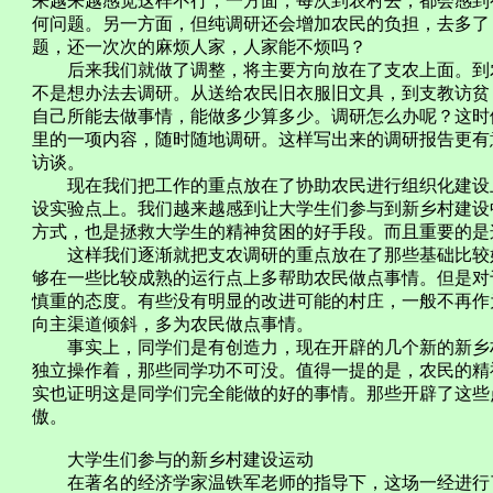
来越来越感觉这样不行，一方面，每次到农村去，都会感到
何问题。另一方面，但纯调研还会增加农民的负担，去多了
题，还一次次的麻烦人家，人家能不烦吗？
后来我们就做了调整，将主要方向放在了支农上面。到农
不是想办法去调研。从送给农民旧衣服旧文具，到支教访贫
自己所能去做事情，能做多少算多少。调研怎么办呢？这时
里的一项内容，随时随地调研。这样写出来的调研报告更有
访谈。
现在我们把工作的重点放在了协助农民进行组织化建设上
设实验点上。我们越来越感到让大学生们参与到新乡村建设
方式，也是拯救大学生的精神贫困的好手段。而且重要的是
这样我们逐渐就把支农调研的重点放在了那些基础比较好
够在一些比较成熟的运行点上多帮助农民做点事情。但是对
慎重的态度。有些没有明显的改进可能的村庄，一般不再作
向主渠道倾斜，多为农民做点事情。
事实上，同学们是有创造力，现在开辟的几个新的新乡村
独立操作着，那些同学功不可没。值得一提的是，农民的精
实也证明这是同学们完全能做的好的事情。那些开辟了这些
傲。
大学生们参与的新乡村建设运动
在著名的经济学家温铁军老师的指导下，这场一经进行了