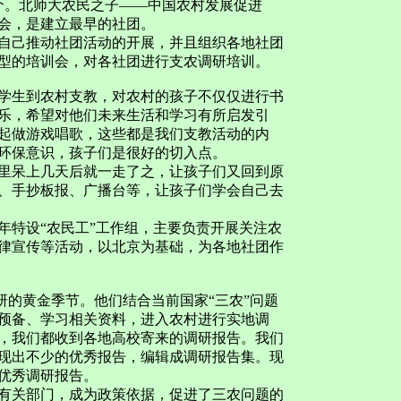
0个。北师大农民之子——中国农村发展促进
会，是建立最早的社团。
己推动社团活动的开展，并且组织各地社团
型的培训会，对各社团进行支农调研培训。
生到农村支教，对农村的孩子不仅仅进行书
乐，希望对他们未来生活和学习有所启发引
起做游戏唱歌，这些都是我们支教活动的内
环保意识，孩子们是很好的切入点。
呆上几天后就一走了之，让孩子们又回到原
、手抄板报、广播台等，让孩子们学会自己去
年特设“农民工”工作组，主要负责开展关注农
律宣传等活动，以北京为基础，为各地社团作
研的黄金季节。他们结合当前国家“三农”问题
预备、学习相关资料，进入农村进行实地调
，我们都收到各地高校寄来的调研报告。我们
现出不少的优秀报告，编辑成调研报告集。现
的优秀调研报告。
关部门，成为政策依据，促进了三农问题的