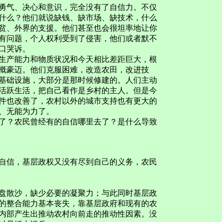
气、决心和意识，完全没有了自信力。不仅
什么？他们就说缺钱、缺市场、缺技术，什么
贫、外界的支援。他们甚至也会很坦率地让你
有问题，个人权利受到了侵害，他们或者默不
口哭诉。
产能力和物质状况和今天相比差距巨大，根
概豪迈。他们克服困难，改造农田，改进技
基础设施，大部分是那时候修建的。人们主动
活跃生活，把自己看作是乡村的主人。但是今
件也改善了，农村以外的城市支持也有更大的
、无能为力了。
？农民曾经有的自信哪里去了？是什么导致
信，基层政权又没有尽到自己的义务，农民
散沙，缺少必要的凝聚力；与此同时基层政
的整合能力基本丧失，靠基层政府和现有的农
内部产生出推动农村向前走的推动性因素。没