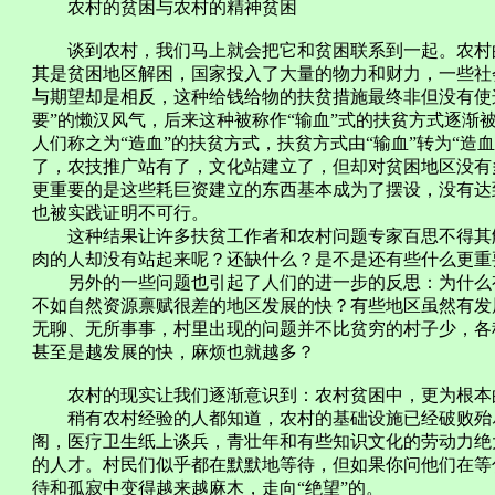
农村的贫困与农村的精神贫困
谈到农村，我们马上就会把它和贫困联系到一起。农村的
其是贫困地区解困，国家投入了大量的物力和财力，一些社
与期望却是相反，这种给钱给物的扶贫措施最终非但没有使
要”的懒汉风气，后来这种被称作“输血”式的扶贫方式逐渐
人们称之为“造血”的扶贫方式，扶贫方式由“输血”转为“造
了，农技推广站有了，文化站建立了，但却对贫困地区没有
更重要的是这些耗巨资建立的东西基本成为了摆设，没有达
也被实践证明不可行。
这种结果让许多扶贫工作者和农村问题专家百思不得其解
肉的人却没有站起来呢？还缺什么？是不是还有些什么更重
另外的一些问题也引起了人们的进一步的反思：为什么有
不如自然资源禀赋很差的地区发展的快？有些地区虽然有发
无聊、无所事事，村里出现的问题并不比贫穷的村子少，各
甚至是越发展的快，麻烦也就越多？
农村的现实让我们逐渐意识到：农村贫困中，更为根本
稍有农村经验的人都知道，农村的基础设施已经破败殆尽
阁，医疗卫生纸上谈兵，青壮年和有些知识文化的劳动力绝
的人才。村民们似乎都在默默地等待，但如果你问他们在等
待和孤寂中变得越来越麻木，走向“绝望”的。