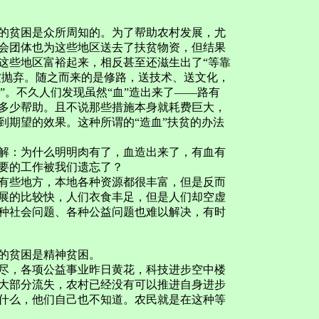
贫困是众所周知的。为了帮助农村发展，尤
会团体也为这些地区送去了扶贫物资，但结果
这些地区富裕起来，相反甚至还滋生出了“等靠
被抛弃。随之而来的是修路，送技术、送文化，
血”。不久人们发现虽然“血”造出来了——路有
多少帮助。且不说那些措施本身就耗费巨大，
到期望的效果。这种所谓的“造血”扶贫的办法
：为什么明明肉有了，血造出来了，有血有
要的工作被我们遗忘了？
些地方，本地各种资源都很丰富，但是反而
展的比较快，人们衣食丰足，但是人们却空虚
种社会问题、各种公益问题也难以解决，有时
的贫困是精神贫困。
，各项公益事业昨日黄花，科技进步空中楼
大部分流失，农村已经没有可以推进自身进步
什么，他们自己也不知道。农民就是在这种等