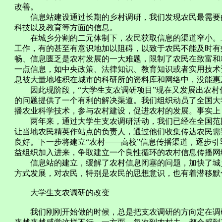
改善。
信息站建设通过长期的乡村调研，我们发现农民最需要的
科技以及教育等方面的信息。
在城乡分割的二元体制下，农民获取信息的渠道窄小。且
工作，有的甚至有意识地加以阻碍，以致于农民不能及时有
畅、信息匮乏是农村发展的一大难题，限制了农民在致富和
一点信息，如中央政策、法律知识、教育知识或者实用技术
息被大量地堆积在城市的科研所的资料库和网络中，没能惠
因此现阶段，“大学生支农调研项目”现在又发展出农村
的问题提供了一个有利的解决渠道。我们组织动员了全国大
播农业科学技术，参与农村建设，促进农村的发展。事实上
两年来，通过大学生支农调研活动，我们已经在全国范围内
让当地农民精英作站点的负责人，通过他们收集传达农民需
良好。下一步将建立“农村——高校”信息传播渠道，逐步
益组织加入进来，争取建立一个良性循环的农村信息传播网
信息站的建立，缓解了农村信息闭塞的问题，加快了城乡
方式发展，对农民，特别是农民的思想意识，也有着潜移默
大学生支农调研的改变
我们刚刚开始做的时候，总是把支农调研的方向定在调研