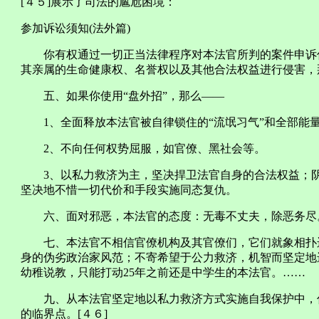
[４５]展示了司法的尴尬困境：
参加诉讼须知(法外篇)
你有权通过一切正当法律程序对本法官所判的案件申诉你
其亲属的生命健康权、名誉权以及其他合法权益进行侵害，
五、如果你使用“盘外招”，那么——
1、全面释放本法官被自律锁住的“流氓习气”和全部能
2、不向任何权势屈服，如官僚、黑社会等。
3、以私力救济为主，坚决捍卫法官自身的合法权益；阴
坚决地不惜一切代价和手段实施同态复仇。
六、面对邪恶，本法官的态度：无毒不丈夫，除恶务尽
七、本法官不相信官僚机构及其官僚们，它们就象相扑运
身的伪劣政治家风范；不寄希望于公力救济，机智而坚定地
幼稚说教，只能打动25年之前还是中学生的本法官。……
九、从本法官坚定地以私力救济方式实施自我保护中，你
的临界点。[４６]