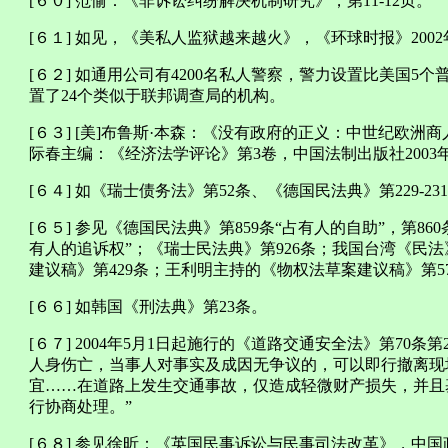
[６０] 范愉：《非诉讼纠纷解决机制研究》，第11-12页。
[６１] 如见，《美私人监狱越来越火》，《环球时报》2002
[６２] 如通用公司有4200名私人警察，警力设置比美国
置了24个类似于联邦调查局的机构。
[６３] [美]布鲁斯·本森：《没有政府的正义：中世纪欧
际春主编：《经济法学评论》第3卷，中国法制出版社2003年版
[６４] 如《瑞士债务法》第52条、《德国民法典》第229-23
[６５] 参见《德国民法典》第859条“占有人的自助”，第86
有人的追诉权”；《瑞士民法典》第926条；我国台湾《民法》
建议稿》第429条；王利明主持的《物权法草案建议稿》第5
[６６] 如韩国《刑法典》第23条。
[６７] 2004年5月1日起施行的《道路交通安全法》第70
人身伤亡，当事人对事实及成因无争议的，可以即行撤离现
宜……在道路上发生交通事故，仅造成轻微财产损失，并且
行协商处理。”
[６８] 参见徐昕：《英国民事诉讼与民事司法改革》，中国政法大