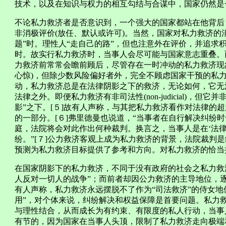
技术，以及在知识与权力的相互勾结与合谋中，国家仍然是一
不论私力救济者是否意识到，一个强大的国家都站在他背后
非消极评价(放任、默认或许可)。当然，国家对私力救济的
题”时。理性人“走自己的路”，但也注意外在评价，并追求
时。故实行私力救济时，当事人会尽可能与国家意志重叠。
力救济前常常会瞻前顾后，尽管存在一时冲动的私力救济现
心惊)，但除少数风险偏好者外，完全不顾虑国家干预的私
动，私力救济总是在法律阴影之下的救济，无论如何，它无
法律之外。即便私力救济有非司法性(non-judicial)，但它并非超
影”之下。[５]故有人声称，与其把私力救济看作对法律的超越，勿宁将
的一部分。[６]弗里德曼也说道，“当事者在自行解决纠纷
庭，法院将会对此作出何种裁判。换言之，当事人是在‘法律
纷。”[７]公力救济客观上成为私力救济的背景，法院裁判
预测为私力救济目标提供了参考和方向。对私力救济的恰当
在国家阴影下的私力救济，不同于没有政府的社会之私力救
人反对一切人的战争”；而前者却因公力救济的主导地位，
有人声称，私力救济永远摆脱不了作为“司法救济”的侍女地
用”，对个体来说，纠纷解决和权益保障是首要问题。私力
与理性结合，从而成长为有约束、有限度的私人行动，当事
有节的，因为国家在当事人头顶，限制了私力救济走向极端