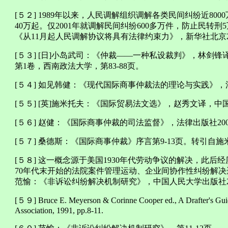
[５２] 1989年以来，人民调解组织调解各类民间纠纷近80
40万起。仅2001年就调解民间纠纷600多万件，防止民转
《从11月起人民调解协议将具有法律约束力》，新华社北京20
[５３] [日]小岛武司：《仲裁——一种私设裁判》，林剑锋
第1卷，西南政法大学，第83-88页。
[５４] 如见韩健：《现代国际商事仲裁法的理论与实践》，
[５５] [英]施米托夫：《国际贸易法文选》，赵秀文译，中国
[５６] 赵健：《国际商事仲裁的司法监督》，法律出版社20
[５７] 桑德斯：《国际商事仲裁》序言第9-13页。转引自
[５８] 这一概念源于美国1930年代劳动争议的解决，此后
70年代末开始的法院案件管理运动、企业间协作性纠纷解决
范愉：《非诉讼纠纷解决机制研究》，中国人民大学出版社2
[５９] Bruce E. Meyerson & Corinne Cooper ed., A Drafter's Guid
Association, 1991, pp.8-11.