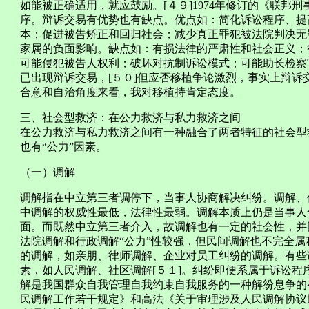
如能被正确适用，就应鼓励。[４９]1974年修订的《联邦刑
序。辩诉交易有优势也有缺点。优点如：简化诉讼程序、提
本；促进被告矫正和回归社会；减少真正罪犯被法院判决无
家属的负面影响。缺点如：有损法律的严肃性和社会正义；
可能侵犯被告人权利；破坏对抗制诉讼模式；可能助长检察
已出现辩诉交易，[５０]但应否移植争论激烈，事实上辩
合意和自治角度来看，我对移植持肯定态度。
三、社会型救济：在公力救济与私力救济之间
在公力救济与私力救济之间有一种融合了两者特征的社会型
也有“公力”因素。
（一）调解
调解指在中立第三者调停下，当事人协商解决纠纷。调解、
中调解的权威性最低，法律性最弱。调解本质上仍是当事人
面。而既然中立第三者介入，故调解也有一定的社会性，并
法院调解和行政调解“公力”性较强，但民间调解也不完全
的调解，如亲朋、律师调解、企业对员工纠纷的调解。有些
素，如人民调解、社区调解[５１]。纠纷即便系属于诉讼
解是我国群众自我管理自我约束自我服务的一种解纷息争的有效
民调解工作若干规定》和高法《关于审理涉及人民调解协议