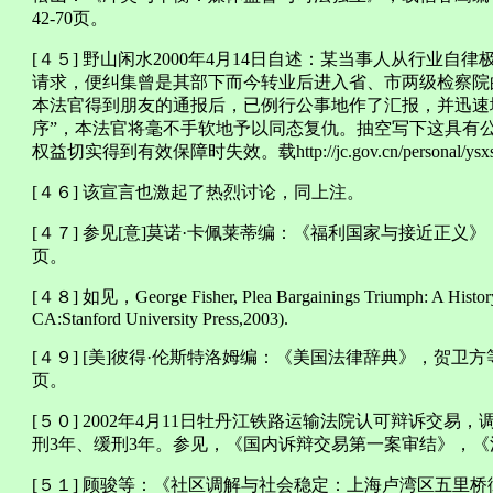
42-70页。
[４５] 野山闲水2000年4月14日自述：某当事人从行业
请求，便纠集曾是其部下而今转业后进入省、市两级检察院
本法官得到朋友的通报后，已例行公事地作了汇报，并迅速
序”，本法官将毫不手软地予以同态复仇。抽空写下这具有
权益切实得到有效保障时失效。载http://jc.gov.cn/personal/ysxs/sp
[４６] 该宣言也激起了热烈讨论，同上注。
[４７] 参见[意]莫诺·卡佩莱蒂编：《福利国家与接近正义》
页。
[４８] 如见，George Fisher, Plea Bargainings Triumph: A History o
CA:Stanford University Press,2003).
[４９] [美]彼得·伦斯特洛姆编：《美国法律辞典》，贺卫方
页。
[５０] 2002年4月11日牡丹江铁路运输法院认可辩诉交
刑3年、缓刑3年。参见，《国内诉辩交易第一案审结》，《法制
[５１] 顾骏等：《社区调解与社会稳定：上海卢湾区五里桥