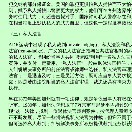
犯交纳的部分保证金。美国的罪犯更惧怕私人捕快而不太怕公
则，赋予私人捕快比警察更大的权力，他们可在各州边界外
务时使用武力，可还击击毙对手。国家许可私人警察存在和
在相当程度上默认私人的武力自卫，但这也一定程度导致私
（三）私人法官
ADR运动中出现了私人裁判(private judging)、私
法官(rent-a-judge)。广义的私人法官泛指与公共法官
的私人法官，指纠纷当事人共同聘请或“租用”一名私人法
案件，并支付一定费用。“私人法官”一般由退休法官担任
人纠纷解决事务所的前任法官或律师中选任。私人法官审理
法官；二是迅速及时；三是灵活方便，既可应当事人要求按
庭；四是若由法院附设的私人法官审理，裁决还具有拘束力
执行。
早在1872年美国加州就有一项法律，规定争议当事人有权
听审。1980年，加州法院积压了7万宗审前迟延平均超过5
现”这一法律，找到一位退休法官裁判案件，按代理人费率
正不断发展。尽管一些州法视私人法官为仲裁，但它不同于
但可选择私人裁判；纠纷解决事务所积极提供裁判服务以获取