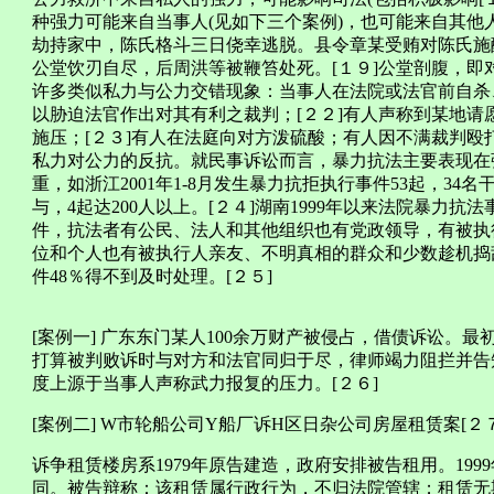
种强力可能来自当事人(见如下三个案例)，也可能来自其
劫持家中，陈氏格斗三日侥幸逃脱。县令章某受贿对陈氏施
公堂饮刃自尽，后周洪等被鞭笞处死。[１９]公堂剖腹，
许多类似私力与公力交错现象：当事人在法院或法官前自杀、
以胁迫法官作出对其有利之裁判；[２２]有人声称到某地
施压；[２３]有人在法庭向对方泼硫酸；有人因不满裁判
私力对公力的反抗。就民事诉讼而言，暴力抗法主要表现在
重，如浙江2001年1-8月发生暴力抗拒执行事件53起，34
与，4起达200人以上。[２４]湖南1999年以来法院暴力抗法事
件，抗法者有公民、法人和其他组织也有党政领导，有被执
位和个人也有被执行人亲友、不明真相的群众和少数趁机捣乱
件48％得不到及时处理。[２５]
[案例一] 广东东门某人100余万财产被侵占，借债诉讼。
打算被判败诉时与对方和法官同归于尽，律师竭力阻拦并告
度上源于当事人声称武力报复的压力。[２６]
[案例二] W市轮船公司Y船厂诉H区日杂公司房屋租赁案[２７
诉争租赁楼房系1979年原告建造，政府安排被告租用。19
同。被告辩称：该租赁属行政行为，不归法院管辖；租赁无