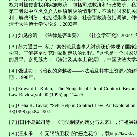
权力对被侵害权利实施救济，包括司法救济和行政救济。私
第三者以中立名义介入纠纷解决的情形下，不通过国家机关
利，解决纠纷，包括强制和交涉。社会型救济包括调解、仲
清华大学博士学位论文，2003年。
[２] 如见徐昕：《法律是否重要》，《社会学研究》2004年
[３] 苏力通过一“私了”案例论及当事人讨价还价体现了国
学习、了解甚至研究国家制定法的过程。”这也是一个国家
的后果。参见苏力：《法治及其本土资源》，中国政法大学出版社
[４] 强世功：《暗夜的穿越者——<法治及其本土资源>的
期，1998年。
[５] Edward L. Rubin, “The Nonjudicial Life of Contract: Beyon
Law Review,vol. 90 (1995),pp.114-25.
[６] Celia R. Taylor, “Self-Help in Contract Law: An Exploratio
33(1998),pp.841-907.
[７] [日]小岛武司等：《司法制度的历史与未来》，汪祖兴译
[８] 汪永乐：《“无限防卫权”的“恶之花”》，载http://lawsky.or