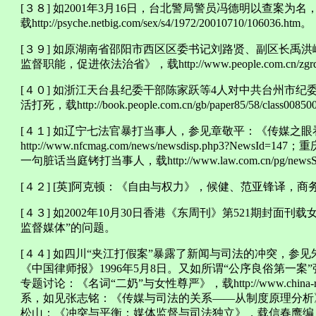
[３８] 如2001年3月16日，台北警局警员冯德明以查案
载http://psyche.netbig.com/sex/s4/1972/20010710/106036.htm。
[３９] 如原湖南省邵阳市西区区委书记刘路贤、副区长禹
监督职能，促进依法治省》，载http://www.people.com.cn/zgrdxw/zhu
[４０] 如浙江天台县纪委干部陈家跃等4人对中共台州市纪
活打死，载http://book.people.com.cn/gb/paper85/58/class0085
[４１] 如辽宁七法官暴打当事人，参见章敬平：《传媒之眼
http://www.nfcmag.com/news/newsdisp.php3?
一句脏话当庭铐打当事人，载http://www.law.com.cn/pg/newsSh
[４２] [英]阿克顿：《自由与权力》，候健、范亚锋译，商务
[４３] 如2002年10月30日香港《东周刊》第521期封
监督媒体”的问题。
[４４] 如四川“夹江打假案”暴露了新闻与司法的冲突，参
《中国律师报》1996年5月8日。又如所谓“公序良俗第一
专题讨论：《名词“二奶”与女性尊严》，载http://www.china-rev
系，如见张志铭：《传媒与司法的关系——从制度原理分析》，
松山：《冲突与平衡：媒体监督与司法独立》，载信春鹰编：