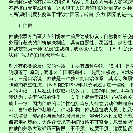
会调解达成的有民事权利义务内容，并由双方当事人签字或
不得擅自变更或解除。这实现了人民调解和诉讼制度的对接
人民调解制度从侧重于“私力”因素，转向“公力”因素的进一
（二）仲裁
仲裁指双方当事人在纠纷发生前后达成协议，自愿将纠纷交
务履行裁决的纠纷解决制度，具有自愿性、灵活性、保密性
仲裁被视为一种“私设/法裁判，或私设/人法院”，[５３]它
法)和“私力”(自治)双重性质。
对此有必要论及仲裁的性质，主要有四种学说：[５４]一是
约须遵守”原则，而非来自国家强制；二是司法权说，仲裁
与；三是自治说，仲裁是一种独立的自治体系，其遵守和履
和契约双重性质。[５５]霍尔1952年系统阐述了这一理论
人的协议，并从私法中获取司法效力”。1957年国际法协会
我认为，关于仲裁的性质——实质上聚焦于司法与仲裁的关
质上一致，因为仲裁的自治性包括当事人合意启动仲裁程序
则，自行选择仲裁地点、仲裁机构、仲裁庭组成人员，以及
司法监督，契约说与自治说强调自治，混合说不过采取折衷
遍运用的策略，大多数情况下中间道路不可避免，尽管偏激
仲裁的关系大致经历三阶段：不干预、过度干预、适度监督