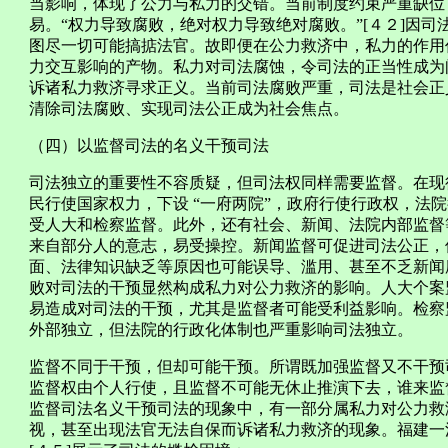
当影响，体现了公力与私力的交错。当前制度约束严重缺位
易。“权力导致腐败，绝对权力导致绝对腐败。”[４２]因
图尽一切可能搞掂法官。故即便在公力救济中，私力的作用
力交互影响的产物。私力对司法腐蚀，令司法的正当性成为
诉诸私力救济寻求正义。当前司法腐败严重，司法是社会正
清除司法腐败、实现司法公正成为社会焦点。
（四）以监督司法的名义干预司法
司法独立的重要性不容质疑，但司法权同样需要监督。在现
民行使国家权力，下设 “一府两院”，政府行使行政权，法
受人大和检察监督。此外，还有社会、新闻、法院内部监督
来自部分人的意志，易受操控。新闻监督可促进司法公正，
面、法律知识缺乏等原因也可能误导、滥用、甚至不乏新闻
败对司法的干预显然构成私力对公力救济的影响。人大个案
易造成对司法的干预，尤其是监督者可能受利益影响。检察
外部独立，但法院的行政化体制也严重影响司法独立。
监督不同于干预，但却可能干预。所谓既加强监督又不干预
监督权由个人行使，且监督不可能无休止推演下去，谁来监
监督司法名义干预司法的现象中，有一部分属私力对公力救
视，甚至出现法官无法自保而诉诸私力救济的现象。福建一