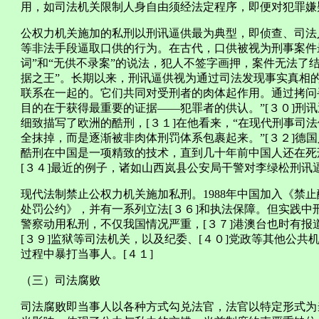
用，如司法机关限制人身自由须经法定程序，即便对犯罪嫌
公权力机关施加的私刑以刑讯逼供最为典型，即侦查、司法
等非法手段逼取口供的行为。在古代，口供被视为刑事案件
词”和“无供不录案”的说法，犯人不签字画押，案件无法了
据之王”。长期以来，刑讯逼供视为通过司法发现事实真相
联系在一起的。它们共同对受刑者的肉体起作用。通过拷问
目的在于获得最重要的证据——犯罪者的供认。”[３０]刑
细致描写了欧洲的酷刑，[３１]在他看来，“在现代刑事司法
全抹掉，而是逐渐被非肉体刑罚体系包裹起来。”[３２]德国
酷刑在中国是一项精致的技术，直到几十年前中国人还在死
[３４]最近的例子，诸如山西岚县公安局干警对李绿松刑讯逼
现代法制禁止公权力机关施加私刑。1988年中国加入《禁
处罚公约》，并有一系列立法[３６]和执法保障。但实践
警察动用私刑，不仅我国情况严重，[３７]港澳台也时有报
[３９]监狱等司法机关，以及纪委、[４０]党政等其他公
过程中暴打当事人。[４１]
（三）司法腐败
司法腐败即当事人以各种方式勾兑法官，法官以特定形式为