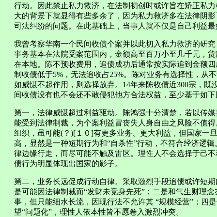
行动。因此禁止私力救济，在法制初创时或许旨在矫正私力
大的背景下就显得有些多余了，因为私力救济多在法律阴影
司法纠纷的问题。在此基础上，当事人就不仅是自己利益最
我曾考察华南一个民间收债个案并以此切入私力救济的研究：
事务基本在法院受案范围内，金额高至百万小至几千元，货
在本地。陈不预收费用，追债成功后通常按实际追到金额四
制收债低于5%，无法追收占25%。陈对业务有选择性，从
如威慑不起作用，则选择放弃。14年来陈收债近300宗，既
间收债没有也不会还不敢侵犯他方合法权益，至少基于如下
第一，法律威慑超过利益驱动。陈鸿强十分清楚，若以传媒
能受到法律制裁，为个案利益冒丧失人身自由之风险不值得
组织，虽可能(？)[１０]有更多业务、更大利益，但国家
高，显然是一种短期行为和“自杀性”行动，不符合经济逻
律边缘行走，而尽可能不触及雷区。理性人不会选择于己不
债行为明显体现出国家的影子。
第二，业务长远促成行动自律。采取激烈手段追债或许短期
是可能因法律制裁而“发财未竞身先死”；二是和气生财理
事，但只能细水长流，因现行法不允许其 “规模经营”；四
望“问题化”，理性人依本性皆不愿卷入激烈冲突。