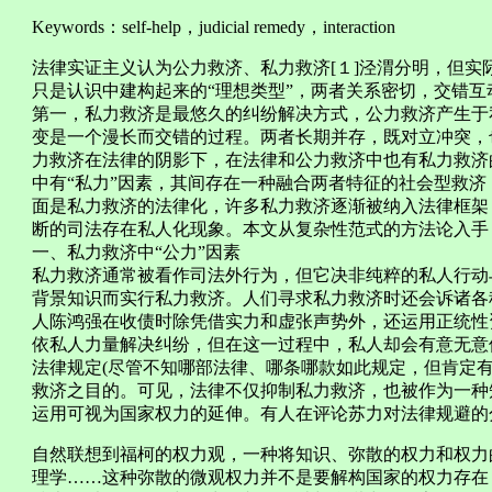
Keywords：self-help，judicial remedy，interaction
法律实证主义认为公力救济、私力救济[１]泾渭分明，但
只是认识中建构起来的“理想类型”，两者关系密切，交错
第一，私力救济是最悠久的纠纷解决方式，公力救济产生于
变是一个漫长而交错的过程。两者长期并存，既对立冲突，
力救济在法律的阴影下，在法律和公力救济中也有私力救济
中有“私力”因素，其间存在一种融合两者特征的社会型救
面是私力救济的法律化，许多私力救济逐渐被纳入法律框架
断的司法存在私人化现象。本文从复杂性范式的方法论入手
一、私力救济中“公力”因素
私力救济通常被看作司法外行为，但它决非纯粹的私人行动
背景知识而实行私力救济。人们寻求私力救济时还会诉诸各
人陈鸿强在收债时除凭借实力和虚张声势外，还运用正统性
依私人力量解决纠纷，但在这一过程中，私人却会有意无意
法律规定(尽管不知哪部法律、哪条哪款如此规定，但肯定
救济之目的。可见，法律不仅抑制私力救济，也被作为一种
运用可视为国家权力的延伸。有人在评论苏力对法律规避的分
自然联想到福柯的权力观，一种将知识、弥散的权力和权力
理学……这种弥散的微观权力并不是要解构国家的权力存在