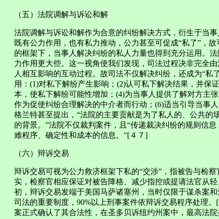
（五）法院调解与诉讼和解
法院调解与诉讼和解作为合意的纠纷解决方式，衍生于当事
既有公力作用，也有私力推动，公力甚至可促成“私了”，故
的框架下，当事人解决纠纷的私人力量也得到充分运用。法
力作用更大些。这一视角使我们发现，司法过程决非完全由
人相互影响的互动过程。故司法不仅解决纠纷，还成为“私
用：(1)对私下解纷产生影响；(2)认可私下解决结果，并保
本，使私下解纷可能性增加；(4)为当事人提供了解对方主张
作为促使纠纷合理解决的中介者而行动；(6)适当引导当事人
格兰特甚至提出，“法院的主要贡献是为了私人的、公共的
的背景。”法院不仅裁判案件，且“传递裁决纠纷的规则信
难程序、确定性和成本的信息。”[４７]
（六）辩诉交易
辩诉交易可视为公力救济框架下私的“交涉”，指被告与检
实，检察官相应保证对被告降格、减少指控或提请法官从轻
初，辩诉交易发端于美国马萨诸塞州，当时仅限于谋杀案和
司法的重要制度，90%以上刑事案件依辩诉交易程序处理。[
案正式确认了其合法性，在圣多贝诉纽约州案中，最高法院