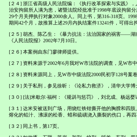
[２４] 浙江省高级人民法院编：《执行改革探索与实践》，人
治安拘留所人满为患，诸暨法院经批准于1998年底设拘留分
29个月关押执行对象2000余人。同上书，第316-318页。19
期间42个月，故推算上述29月内执结案件13241件，可得出
[２５] 胡杰、陈乙生：《暴力抗法：法治国家的祸害——
《人民法院报》2002年7月10日。
[２６] 本案例由东门廖律师提供。
[２７] 资料来源于2002年6月我对W市法院的调查，见W市中
[２８] 资料来源同上，见W市中级法院2000民初字128号案
[２９] 关于私刑，参见徐昕：《论私力救济》，清华大学博士
[３０] [法]米歇尔·福柯：《规训与惩罚》，刘北成、杨远婴
[３１] 达米安被送到广场，用烧红铁钳撕开他的胸膛和四
熔化的铅汁、沸滚的松香、蜡和硫磺浇入撕裂的伤口，再四
[３２] 同上书，第17页。