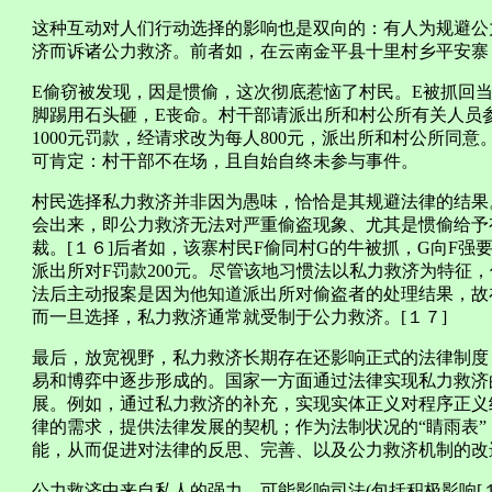
这种互动对人们行动选择的影响也是双向的：有人为规避公
济而诉诸公力救济。前者如，在云南金平县十里村乡平安寨
E偷窃被发现，因是惯偷，这次彻底惹恼了村民。E被抓回
脚踢用石头砸，E丧命。村干部请派出所和村公所有关人员
1000元罚款，经请求改为每人800元，派出所和村公所同
可肯定：村干部不在场，且自始自终未参与事件。
村民选择私力救济并非因为愚味，恰恰是其规避法律的结果。
会出来，即公力救济无法对严重偷盗现象、尤其是惯偷给予有
裁。[１６]后者如，该寨村民F偷同村G的牛被抓，G向F强要
派出所对F罚款200元。尽管该地习惯法以私力救济为特征
法后主动报案是因为他知道派出所对偷盗者的处理结果，故
而一旦选择，私力救济通常就受制于公力救济。[１７]
最后，放宽视野，私力救济长期存在还影响正式的法律制度
易和博弈中逐步形成的。国家一方面通过法律实现私力救济
展。例如，通过私力救济的补充，实现实体正义对程序正义
律的需求，提供法律发展的契机；作为法制状况的“睛雨表
能，从而促进对法律的反思、完善、以及公力救济机制的改
公力救济中来自私人的强力，可能影响司法(包括积极影响[