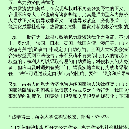
五、私力救济的法律化
私力救济犹如蔓草，在实现私权时不免会张扬野性的正义。
合理不应夸大，它也确有诸多弊端，尤其是强力型私力救济
人寻求正义可能导致非正义，可能导致敌意、激化矛盾、引
能演化成黑社会等，故需施以控制。国家对私力救济控制的
比如，自助行为，就是典型的私力救济法律化之例证。不少
士、奥地利、法国、日本、英国、我国台湾、澳门等。[６
法编有关“抗辩事由”中规定了自助行为。全国人大常委会法
合法权益受到不法侵害，来不及请求有关部门介入的情况下
权益的，权利人可以采取合理的自助措施，对侵权人的人身
留，但应当及时通知有关部门。错误实施自助行为或者采取
任。”法律可通过设定自助行为的性质、要件、限度和后果
又如，占有人的私力救济也为许多国家纳入法律框架；[６５
国家法院通过判例视具体情形支持或反对自救行为；我国交通
事和解的制度化；国际法上报复和交叉报复的规范化；英国
--------------------------------------------------------------------------------
* 法学博士，海南大学法学院教授。邮编：570228。
[１] 纠纷解决机制可分为公力救济、私力救济和社会型救