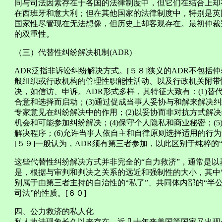
同与司法因素存在于各国的法律制度中，但它们在结合上却
在西班牙和意大利；但在其他国家的法律制度中，特别是英国
国家性尽管现在无法想像，但历史上却客观存在。最初仲裁
的双重性。
（三）代替性纠纷解决机制(ADR)
ADR泛指非诉讼纠纷解决方式。[５８]狭义的ADR不包
般组织或行政机构的管理性职能性活动、以及行政机关附带
决，如信访、申诉。ADR形式多样，其特征大致有：(1)替
合意和选择而启动；(3)通过促成当事人妥协与和解来解决纠
专家意见在纠纷解决中的作用；(2)以妥协而非对抗方式解决
机会和可能参加纠纷解决；(4)保守个人隐私和商业秘密；(
解决程序；(6)允许当事人依自主和自律原则选择适用的行为
[５９]一般认为，ADR须有第三者参加，以此区别于纯粹的“
这些代替性纠纷解决方式并非完全的“自力救济”，通常是
是，根据与审判和判决之关系的远近和强制性的大小，其中“
别属于由第三者主持的自治性的“私了”、共同体内部的“半
司法”的性质。[６０]
四、公力救济的私人化
私人执法现象长久以来存在，近几十年来美国等国家又出现