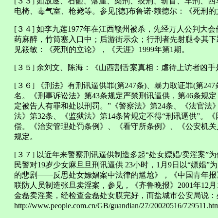
[３３] 如放逐、石砸、落崖、架刑、绞刑、斩首、车刑、
电椅、毒气室、枪毙等。参见[德]布鲁诺·赖德尔：《死刑的
[３４] 如李九莲1977年在江西赣州被杀，先经万人公判
药麻醉，竹筒塞入口中；后游街示众；行刑者先射腿令其下
见筱敏：《死刑的立论》，《天涯》1999年第1期。
[３５] 余刘文、陈海：《山西割舌案真相：虐待上访者凶手是
[３６] 《刑法》有刑讯逼供罪(第247条)、暴力取证罪(第24
名。《刑事诉讼法》第43条规定严禁刑讯逼供，第46条规
定被告人有罪和处以刑罚。”《警察法》第24条、《法官法》
法》第32条、《监狱法》第14条皆规定不得“刑讯逼供”。
偿。《治安管理处罚条例》、《看守所条例》、《公安机关
规定。
[３７] 以近年来警察刑讯逼供制造多起“处女嫖娼/卖淫案”为
民警对19岁少女麻旦旦刑讯逼供 23小时，1月9日以“嫖娼
的悲剧——反思处女嫖娼案中法律的尴尬》，《中国青年报》20
联防人员制造张旦卖淫案，参见，《齐鲁晚报》2001年12月
金磊卖淫案，经检查金磊处女膜完好，而盐城市公安局说：
http://www.people.com.cn/GB/guandian/27/20020516/729511.h