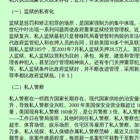
（一）监狱的私有化
监狱是惩罚和矫正犯罪的场所，是国家强制力的集中体现。
世纪中叶出现一系列问题而使政府重掌监狱经营管理权。近几
监狱复兴。私人监狱最初只是替移民局看管暂时拘留的非法移
代政府监管犯人和在押人员的合同，目前美国30多个州及
国私人监狱185个，至2001年7月私人监狱关押28.5万
人监狱。私人监狱以营利为目的，承包、筹资、建造和管理
理各种犯人，甚至治疗管理精神病人。还有专门关押重罪犯
等。私人监狱条件比政府监狱好，并不断改进管理，采用新
罪率都比政府监狱低。[６１]
（二）私人警察
私人警察在一些西方国家长期存在。现代国家供给的治安服
升，导致私人警察业兴旺。2000 年美国保安业营业额超过 
量，美国现有私人警察 160余万，是公共警察 3 倍。私
——工作日在警局值班，其他时间任私人警察。私人警察也
超市、体育场馆、娱乐场所、住宅区等雇用了私人警察。加拿
万多。私人侦探、私人保镖亦属私人警察范畴，最近又出现
额赏金。依案件难易程度，每抓获一名案犯可获数千至数万