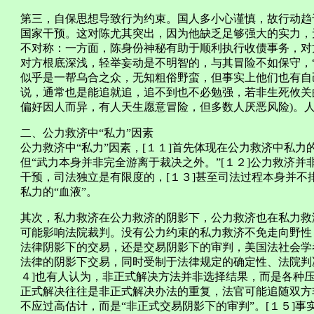
第三，自保思想导致行为约束。国人多小心谨慎，故行动趋
国家干预。这对陈尤其突出，因为他缺乏足够强大的实力，
不对称：一方面，陈身份神秘有助于顺利执行收债事务，对
对方根底深浅，轻举妄动是不明智的，与其冒险不如保守，
似乎是一帮乌合之众，无知粗俗野蛮，但事实上他们也有自
说，通常也是能追就追，追不到也不必勉强，若非生死攸关
偏好因人而异，有人天生愿意冒险，但多数人厌恶风险)。
二、公力救济中“私力”因素
公力救济中“私力”因素，[１１]首先体现在公力救济中私
但“武力本身并非完全游离于裁决之外。”[１２]公力救济并
干预，司法独立是有限度的，[１３]甚至司法过程本身并
私力的“血液”。
其次，私力救济在公力救济的阴影下，公力救济也在私力救
可能影响法院裁判。没有公力约束的私力救济不免走向野性
法律阴影下的交易，还是交易阴影下的审判，美国法社会学
法律的阴影下交易，同时受制于法律规定的确定性、法院判
４]也有人认为，非正式解决方法并非选择结果，而是各种
正式解决往往是非正式解决办法的重复，法官可能追随双方
不应过高估计，而是“非正式交易阴影下的审判”。[１５]