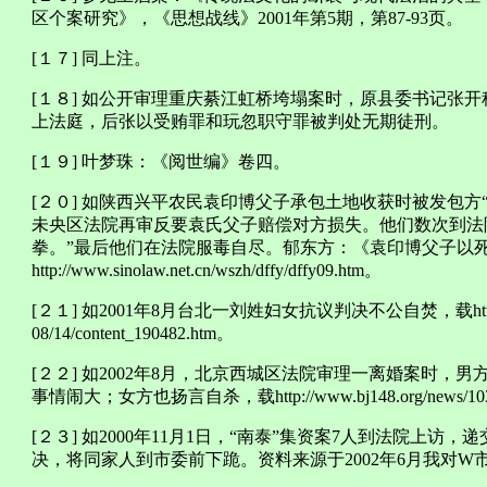
区个案研究》，《思想战线》2001年第5期，第87-93页。
[１７] 同上注。
[１８] 如公开审理重庆綦江虹桥垮塌案时，原县委书记张
上法庭，后张以受贿罪和玩忽职守罪被判处无期徒刑。
[１９] 叶梦珠：《阅世编》卷四。
[２０] 如陕西兴平农民袁印博父子承包土地收获时被发包方“
未央区法院再审反要袁氏父子赔偿对方损失。他们数次到法
拳。”最后他们在法院服毒自尽。郁东方：《袁印博父子以
http://www.sinolaw.net.cn/wszh/dffy/dffy09.htm。
[２１] 如2001年8月台北一刘姓妇女抗议判决不公自焚，载http://dailyn
08/14/content_190482.htm。
[２２] 如2002年8月，北京西城区法院审理一离婚案时
事情闹大；女方也扬言自杀，载http://www.bj148.org/news/1030
[２３] 如2000年11月1日，“南泰”集资案7人到法院上访
决，将同家人到市委前下跪。资料来源于2002年6月我对W