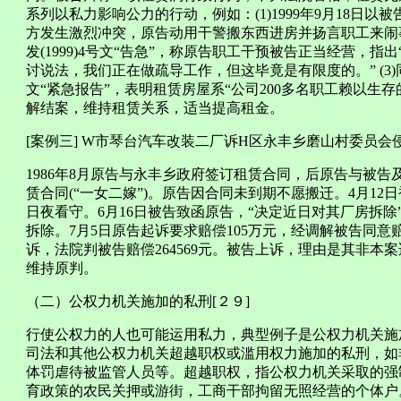
系列以私力影响公力的行动，例如：(1)1999年9月18日
方发生激烈冲突，原告动用干警搬东西进房并扬言职工来闹事。
发(1999)4号文“告急”，称原告职工干预被告正当经营，指
讨说法，我们正在做疏导工作，但这毕竟是有限度的。” (3)同年
文“紧急报告”，表明租赁房屋系“公司200多名职工赖以生
解结案，维持租赁关系，适当提高租金。
[案例三] W市琴台汽车改装二厂诉H区永丰乡磨山村委员会侵
1986年8月原告与永丰乡政府签订租赁合同，后原告与被告及
赁合同(“一女二嫁”)。原告因合同未到期不愿搬迁。4月1
日夜看守。6月16日被告致函原告，“决定近日对其厂房拆除”
拆除。7月5日原告起诉要求赔偿105万元，经调解被告同意赔
诉，法院判被告赔偿264569元。被告上诉，理由是其非
维持原判。
（二）公权力机关施加的私刑[２９]
行使公权力的人也可能运用私力，典型例子是公权力机关施
司法和其他公权力机关超越职权或滥用权力施加的私刑，如
体罚虐待被监管人员等。超越职权，指公权力机关采取的强
育政策的农民关押或游街，工商干部拘留无照经营的个体户