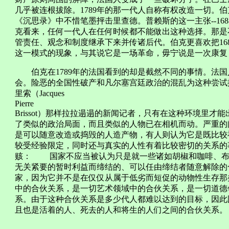
几乎被连根拔除。1789年的那一代人自称有权改造一切。
《沉思录》中不惜笔墨抨击里查德。普赖斯的这一主张--16
克看来，任何一代人在任何时候都不能做出这种选择。那是
管责任、观念和制度继承下来并传诸后代。伯克更喜欢把16
这一模式的现象，与其说它是一场革命，毋宁说是一次康复
伯克在1789年的法国看到的却是截然不同的事情。法国
会。险恶的全国性破产和凡尔塞宫廷政治的混乱为这种尝试
里索（Jacques
Pierre
Brissot）那样拉拉遢遢的新闻记者，只有在这种环境里
了类似的政治局面，而且类似的人物已在相机而动。严重的
是可以随意改造或捣毁的人造产物，有人则认为它是既比较
较受经验限定，同时还与真实的人性有着比较密切的关系的
赅： 国家不应当被认为只是就一些诸如胡椒和咖啡、布
无关紧要的暂时利益而缔结的、可以任由缔结者随意解除的
家，因为它并不是在仅仅从属于低劣而短促的动物性生存那
中的合伙关系，是一切艺术领域中的合伙关系，是一切道德
系。由于这种合伙关系是多少代人都难以达到的目标，因此
且也是活着的人、死去的人和将生的人们之间的合伙关系。