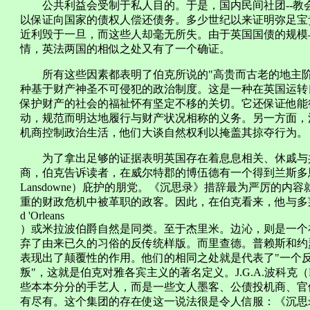
公共利益会受制于私人目的。于是，国内民间社团--教会
以保证向国家的债权人偿还债务。多少世纪以来证明弥足宝
近利毁于一旦，而这些人却毫无所失。由于英国国债的规模
情，英法两国的相似之处又有了一个确证。
所有这些因素都表明了伯克所说的"高贵而古老的地主阶
种基于财产神圣不可侵犯的政治制度。这是一种在英国运转
保护财产的社会的福祉怀有坚定不移的关切。它还保证他能
动，规范而明达地履行与财产状况相称的义务。另一方面，
机商控制政治生活，他们大谈自然权利以掩盖其掠夺行为。
为了拿出足够的证据表明英国存在着息息相关、休戚与共
商，伯克告诉读者，在威尔特郡的博伍德有一个得到兰斯多恩
Lansdowne）庇护的朋党。《沉思录》措辞最为严厉的
重的财政危机中被革职的政客。因此，在伯克看来，他与多莱
d 'Orleans
）或米拉波伯爵自然是同类。至于杰里米。边沁，则是一个
弃了由来已久的习俗的反传统样版。而里查德。普赖斯和约
表现出了颠覆性的作用。他们的相同之处就是代表了"一个
叛"，这就是伯克对雅各宾主义的著名定义。J.G.A.波科克（
些本本分分的手艺人，而是一些文人墨客、公债投机商、官
有尽有。这个集团的存在使这一说法很是令人信服：《沉思