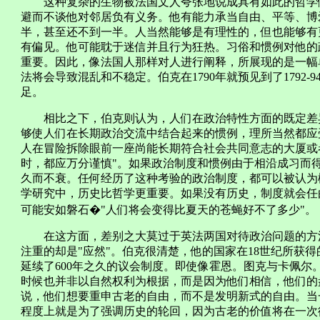
这种复杂的生物被法国文人夸张地说成具有如此的哲学倾
避而不谈他对邻居负有义务。他有能力承当自由、平等、博
半，甚至还不到一半。人当然能够是有理性的，但也能够有
有偏见。他可能耽于迷信并且行为狂热。习俗和惯例对他的
重要。因此，像法国人那样对人进行阐释，所展现的是一幅
法将会导致混乱和不稳定。伯克在1790年就预见到了1792
足。
相比之下，伯克则认为，人们在政治特性方面的既定差异
够使人们在长期政治交流中结合起来的惯例，理所当然都应
人在冒险拆除眼前一座尚能长期符合社会共同意志的大厦或
时，都应万分谨慎"。如果政治制度和惯例由于相沿成习而
久而不衰。任何经历了这种考验的政治制度，都可以被认为
学研究中，历史比哲学更重要。如果没有历史，制度就会任
可能安如磐石�"人们将会变得比夏天的苍蝇好不了多少"。
在这方面，差别之大莫过于英法两国对待政治问题的方法。
注重的却是"应然"。伯克很清楚，他的国家在18世纪所获
延续了600年之久的议会制度。即使像霍恩。图克与卡佩尔
时候也并非以自然权利为根据，而是因为他们相信，他们的
说，他们想要重申古老的自由，而不是发明新式的自由。当
程度上就是为了强调历史的轮回，因为古老的价值将在一次