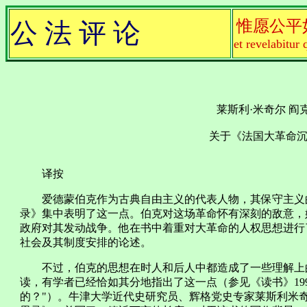
惟愿公平
公 法 评 论
et revelabitur 
莱斯利·米奇尔 阎
关于《法国大革命
译按
爱德蒙伯克作为古典自由主义的代表人物，其保守主义的
录》集中表明了这一点。伯克对这场革命怀有深刻的敌意，
政府对其发动战争。他在书中着重对大革命的人权思想进行
社会及其制度安排的论述。
不过，伯克的思想在时人和后人中都造成了一些理解上的
读，有学者已经恰如其分地指出了这一点（参见《读书》199
的？"）。牛津大学近代史研究员、辉格党史专家莱斯利米奇尔（Les