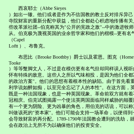
西哀耶士（Abbe Sieyes
）如出一辙。他们或者是作为不信国教的教士反对排斥异己
寺院财富的重新分配中获益，他们全都处心积虑地传播有关
些改革派社团--伯克称其为"公开的宪政之敌"--中的激进牧师
从。伯克极为蔑视英国的业余哲学家和他们的楷模--更有
（Capel
Loftt ）、布鲁克。
布思比（Brooke Boothby）爵士以及霍恩。图克（Horne
Tooke
）等等蹩脚文人，不过是在模仿更有名气但却同样误人视听
怀有特殊的敌意。这些人之所以气味相投，是因为他们全都
的政治方案"。他们的思想有着根本性的缺陷。由于首先看
利学说如醉如痴，以至完全忘记了人的本性"。在这方面，
既是一种法国现象，也是一种英国现象。革命前双方就有着
冠相庆。伯克试图揭露一个使法英两国面临同样威胁的颠
有一个更为阴险、更为凶暴的角色，用伯克的话说，可以称其
叫做该死的"资本家"。他们可能会支持一场革命，以便得
会导致财富的再分配。1789-1790年法国教会遭到的洗
会在政治上无所不为以确保他们的投资安全。