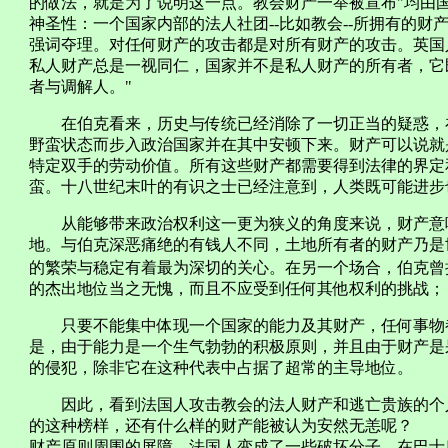
的做法，就是为了说明这一点。教会财产一举被宣布"均由
神圣性：一个国家内部的法人社团--比如教会--所拥有的
强词夺理。对任何财产的攻击都是对所有财产的攻击。英国
私人财产总是一视同仁，国家并不是私人财产的所有者，它
者与调解人。"
在伯克看来，历史与传统已经消除了一切正当的疑惑，在
野蛮状态而步入政治国家并在其中安顿下来。财产可以说就
特定双手的劳动价值。所有这些财产都需要得到法律的界定
蛮。十八世纪末叶的有识之士已经注意到，人类既可能进步
从能够带来政治权利这一更为狭义的角度来说，财产意味
地。与伯克深恶痛绝的有钱人不同，土地所有者的财产乃是
的繁荣与稳定有着最为深切的关心。在另一个场合，伯克曾
的杰出地位当之无愧，而且不应受到任何其他权利的挑战；
只要不能集中体现一个国家的能力及其财产，任何事物都
是，由于能力是一个生气勃勃的积极原则，并且由于财产是
的侵犯，除非它在这种代表中占据了超常的主导地位。
因此，看到法国人攻击教会的法人财产和逃亡贵族的个人
的这种榜样，还有什么样的财产能被认为安然无恙呢？ 
财产原则周围的屏障，法国人变成了一些破坏分子。在巴士