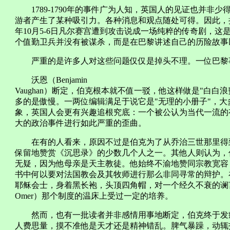
1789-1790年的事件广为人知，英国人的见证也并非
游者产生了某种吸引力。各种消息和观点随处可得。因此，把
年10月5-6日凡尔赛宫遭到攻击说成一场纯粹的传奇剧，
个值勤卫兵并没有被谋杀，而是在巴黎讲述自己的历险故事
严重的是许多人对这些问题仅仅是掉头不理。一位巴黎
沃恩（Benjamin
Vaughan）断定，伯克根本就不值一驳，他这样做是"白
多的是傲慢。一两位编辑满足于说它是"无理的小册子"，大
象，英国人会更有兴趣追根究底：一个被公认为当代一流的
大的政治事件进行如此严重的歪曲。
在有的人看来，原因不过是伯克为了从乔治三世那里得到
保留地赞赏《沉思录》的少数几个人之一。其他人则认为，
无疑，因为他母亲是天主教徒。他始终不渝地赞同宗教宽容
书中何以要对法国教会及其牧师进行那么非同寻常的辩护。
耶稣会士，身着黑长袍，头顶四角帽，对一个经久不衰的谰言顶
Omer）那个制度的温床上受过一定的培养。
然而，也有一批读者并非感情用事地断定，伯克终于发疯
人费思量，摸不准他是天才还是精神错乱。脾气暴躁，动辄