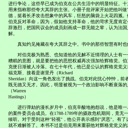
进行争论，这些早已成为伯克在公共生活中的明显特征。十
用来指称那些夸大其辞的主张。小册子批评家开始把他叫做
德，挺着长矛攻击想象中的风车，狂怒的脑袋上火花四溅。
伯克反对革命，因为，假如他支持革命，他的苛求无度肯定
辞激烈，把国民议会的成员刻画成一群无能之辈，认为法国
解。
真知灼见掩藏在夸大其辞之中。书中的那些智慧有时也
对伯克极为熟悉、也知道他的见解不近情理的人士有一个
糟糕的意图，就是要把他的思想权威再次强加给辉格党。伯克
克便日渐被人冷落。在七十年代，他已是公认的辉格党党义
福克斯、接着是谢里丹（Richard
Sheridan）向这一角色发出了挑战。伯克对此忧心忡忡
既无德又无才。因此，明显被视为一个政治影响不断衰落的
（Warren
Hastings）
进行弹劾的漫长岁月中，伯克辛酸地抱怨说，他是唯一尽
的案件委员会成员。在1788-1789年的摄政危机期间，
倾听。对于受到这种"轻视"，他公开表示感到"厌恶"。有
就不难解答了。本书不过是伯克用来重获他对辉格党党义的