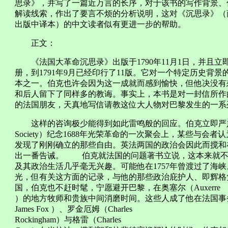
思录》，并写了一篇近万言的长序，对于该书的写作背景、
解读线索，作出了要言不烦的分析说明，这对《沉思录》（商
出版中译本）的中文读者似有更进一步的帮助。
正文：
《法国大革命沉思录》出版于1790年11月1日，并且立即
册，到1791年9月已经印行了11版。它对一个特定历史背
本之一。伯克也许会因为这一成就而感到愉快，但他决没有
和后人留下了同样多的教诲。事实上，本书是对一封信所作的答
的法国朋友，天真地写信请教这位大人物对巴黎发生的一系
这样的咨询极少能得到如此雷鸣般的回应。伯克立即严肃作答，因
Society）纪念1688年光荣革命的一次聚会上，某些与
发现了刚刚确立的那些自由。英法两国的政治会因此而搅和
出一番告诫。 伯克就法国的问题著书立说，这本来就不
及其政治生活几乎毫无兴趣。可能他在1757年曾渡过了海峡
光，但有关这方面的记录，与他的那些政治庇护人、即辉格
国，伯克也不赶时髦，宁愿避开巴黎，在奥塞尔（Auxerre
）的地方牧师和贵族中间消磨时间。这些人成了他在法国事务方
James Fox ）、罗金厄姆（Charles
Rockingham）与格雷（Charles