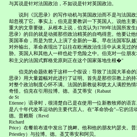
与其说是针对法国政治，不如说是针对英国政治。
说到《沉思录》的写作动机与英国政治而不是与法国政治
却忽视了它。事实上，伯克是要教训一下英国人。说他主要
重大的文章要做。从根本上说，伯克认为1789年法国所发
思录》的目的就是动摇那些政治精英的自鸣得意。他要让他们
英国革命，而是为世人上演了全新的一幕。早在法国军队越
对外输出。革命表现出了以往在欧洲政治生活中从未见过的
胁。英国人和其他人一样也处于危险之中。伯克对一位朋友
和主义的法国式辉格党原则正在这个国家落地生根�"
伯克的命题依赖于这样一个假设：导致了法国大革命的那些
思录》用大量篇幅对此进行了证明。首先是那些宗教上的持
对整个政治制度心怀不满。法国的新教徒和犹太人满腔热情
奇怪。伯克在引用拉博。德。圣艾蒂安（Rabaut
de St
Etienne）语录时，很清楚自己是在使用一位新教牧师的
是八十年代改革运动的主要代言人。在"革命协会"--它的活
德。普赖斯（Revd
Richard
Price）在餐前布道中发出了挑衅。他和他的朋友约瑟夫。普里斯
Priestley）与拉博。德。圣艾蒂安和阿贝。