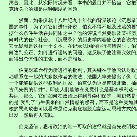
寓言。因此，从实际情况来看，本书的题目并不恰当，它把
克所关心的却是两种制度的问题。
然而，如果仅就十八世纪九十年代的背景谈论《沉思录》
国的事件，为了对它们进行评说，伯克不得不触及政治的要
据什么条件生活在共同体之中？他的评说当然要涉及某些历
何时代的任何社会。《沉思录》的历史学内容使它的言说方
它无疑就是这样一个文本。在记录法国的罪行与错误时，伯
何达到公正、如何进行运转的问题。这反映了他注重实效的
而得出总体性的主张，而不是相反。
伯克对革命行为所进行的批判，其关键在于他否认对政治
动联系在一起的大多数作者的做法，法国人率先提出了像《
一个能够提供这些权利的国家。伯克认为这是南辕北辙。抽
古代先例的矿井"。即使人们能够在究竟什么是基本权利这
共识，那么，它们如何在政治上得到尊崇和保护，就仍然是
的是"受到了与生俱来的自然情感的感召，而不是这种突如
梭的恶意攻击可以看作是伯克彻底摆脱启蒙运动思维方式的
出发，然后再去实践。
伯克坚信，思考政治的唯一可取的途径就是首先说明政治