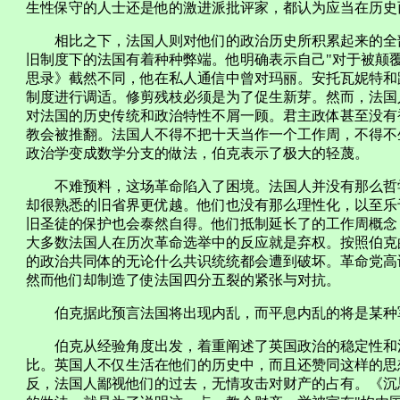
生性保守的人士还是他的激进派批评家，都认为应当在历史
相比之下，法国人则对他们的政治历史所积累起来的全部
旧制度下的法国有着种种弊端。他明确表示自己"对于被颠
思录》截然不同，他在私人通信中曾对玛丽。安托瓦妮特和
制度进行调适。修剪残枝必须是为了促生新芽。然而，法国
对法国的历史传统和政治特性不屑一顾。君主政体甚至没有
教会被推翻。法国人不得不把十天当作一个工作周，不得不
政治学变成数学分支的做法，伯克表示了极大的轻蔑。
不难预料，这场革命陷入了困境。法国人并没有那么哲学
却很熟悉的旧省界更优越。他们也没有那么理性化，以至乐
旧圣徒的保护也会泰然自得。他们抵制延长了的工作周概念
大多数法国人在历次革命选举中的反应就是弃权。按照伯克
的政治共同体的无论什么共识统统都会遭到破坏。革命党高
然而他们却制造了使法国四分五裂的紧张与对抗。
伯克据此预言法国将出现内乱，而平息内乱的将是某种
伯克从经验角度出发，着重阐述了英国政治的稳定性和法
比。英国人不仅生活在他们的历史中，而且还赞同这样的思
反，法国人鄙视他们的过去，无情攻击对财产的占有。《沉思录