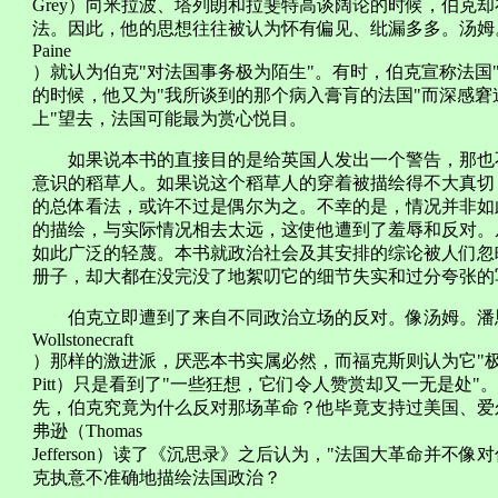
Grey）向米拉波、塔列朗和拉斐特高谈阔论的时候，伯克
法。因此，他的思想往往被认为怀有偏见、纰漏多多。汤姆。
Paine
）就认为伯克"对法国事务极为陌生"。有时，伯克宣称法国
的时候，他又为"我所谈到的那个病入膏肓的法国"而深感窘
上"望去，法国可能最为赏心悦目。
如果说本书的直接目的是给英国人发出一个警告，那也不
意识的稻草人。如果说这个稻草人的穿着被描绘得不大真切
的总体看法，或许不过是偶尔为之。不幸的是，情况并非如此。
的描绘，与实际情况相去太远，这使他遭到了羞辱和反对。
如此广泛的轻蔑。本书就政治社会及其安排的综论被人们忽
册子，却大都在没完没了地絮叨它的细节失实和过分夸张的
伯克立即遭到了来自不同政治立场的反对。像汤姆。潘恩和
Wollstonecraft
）那样的激进派，厌恶本书实属必然，而福克斯则认为它"极不得
Pitt）只是看到了"一些狂想，它们令人赞赏却又一无是处
先，伯克究竟为什么反对那场革命？他毕竟支持过美国、爱
弗逊（Thomas
Jefferson）读了《沉思录》之后认为，"法国大革命并
克执意不准确地描绘法国政治？