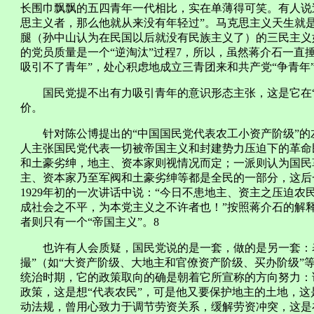
长围巾飘飘的五四青年一代相比，实在单薄得可笑。有人说
思主义者，那么他就从来没有年轻过”。马克思主义天生就
腿（孙中山认为在民国以后就没有民族主义了）的三民主义
的党员质量是一个“逆淘汰”过程7，所以，虽然蒋介石一直
吸引不了青年”，处心积虑地成立三青团来和共产党“争青年
国民党提不出有力吸引青年的意识形态主张，这是它在“
价。
针对陈公博提出的“中国国民党代表农工小资产阶级”的
人主张国民党代表一切被帝国主义和封建势力压迫下的革命
和土豪劣绅，地主、资本家则视情况而定；一派则认为国民
主、资本家乃至军阀和土豪劣绅等都是全民的一部分，这后
1929年初的一次讲话中说：“今日不患地主、资主之压迫
成社会之不平，为本党主义之不许者也！”按照蒋介石的解
者则只有一个“帝国主义”。8
也许有人会质疑，国民党说的是一套，做的是另一套：表
撮”（如“大资产阶级、大地主和官僚资产阶级、买办阶级”
统治时期，它的政策取向的确是朝着它所宣称的方向努力：
政策，这是想“代表农民”，可是他又要保护地主的土地，这
动法规，曾用心致力于调节劳资关系，缓解劳资冲突，这是