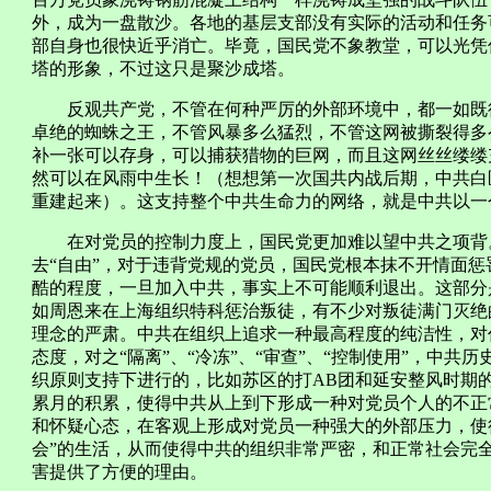
外，成为一盘散沙。各地的基层支部没有实际的活动和任务
部自身也很快近乎消亡。毕竟，国民党不象教堂，可以光凭
塔的形象，不过这只是聚沙成塔。
反观共产党，不管在何种严厉的外部环境中，都一如既往
卓绝的蜘蛛之王，不管风暴多么猛烈，不管这网被撕裂得多
补一张可以存身，可以捕获猎物的巨网，而且这网丝丝缕缕
然可以在风雨中生长！（想想第一次国共内战后期，中共白
重建起来）。这支持整个中共生命力的网络，就是中共以一
在对党员的控制力度上，国民党更加难以望中共之项背。
去“自由”，对于违背党规的党员，国民党根本抹不开情面
酷的程度，一旦加入中共，事实上不可能顺利退出。这部分
如周恩来在上海组织特科惩治叛徒，有不少对叛徒满门灭绝
理念的严肃。中共在组织上追求一种最高程度的纯洁性，对
态度，对之“隔离”、“冷冻”、“审查”、“控制使用”，中
织原则支持下进行的，比如苏区的打AB团和延安整风时期的
累月的积累，使得中共从上到下形成一种对党员个人的不正
和怀疑心态，在客观上形成对党员一种强大的外部压力，使
会”的生活，从而使得中共的组织非常严密，和正常社会完
害提供了方便的理由。