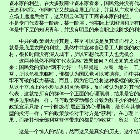
资本家的利益。在大多数商业资本家看来，国民党并没有代
压迫和榨取。但同时它又鼓励发展工商业，并且从广东革命
立场上远远后撤了，这又明显体现了工商资本家的利益。
不是专门代表某一阶级，某一阶层，他实际上试图调和所有
体是中下层的知识青年，并没有明显的来自职业或阶级的利
中共的政策则大异其趣，甚至可以说是反其道而行之：始
就是最底层农民的利益。虽然中共宣称自己是工人阶级的政
村，很长时间没有深入城市，所以它想代表工人也无机会—
这两种截然不同的“代表策略”效果如何？对政党的政治
来：国民党的策略“两不讨好”！结果就是，农民，地主，
益，所以危机来临时，谁都认为国民党可以被抛弃。而中共
牢不可破的权力基础。而且，因为它已经将这种极端的政策
从这个立场上的小步后退和灵活挪移，反而被认为是对其他
代表，这就给所有的群体一个正面的心理预期，结果是它的
者多边形结构一样，任何政策变动都会导致为数不少的利益
政策宣示只给了一个阶级/阶层正面的心理预期，给所有其
型的拔河一样，它的政策放松对于对方是“获利”。在心理
果，而给其他全部利益群体带来的都是“净收益”，所以，它
这是一个惊人的结论，然而这又是真实的历史。这个结论