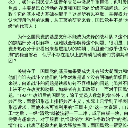
么》，顿时在国民党左派青年党员中激起千重巨浪，也引发
焦点，主要是民众运动的存废和国民党的阶级基础问题。5
政？它的基本权力基础在哪里？这是所有以夺取、掌握权力
认为理所当然的论断，从王著的研究来看，国民党并不是“
级”的代言人！
为什么国民党的基层支部不能成为先锋的战斗队？这个问
的缺陷部分可以解释，但难以全部解释这个问题。很明显，
党务热心分子都看出来基层组织的软弱，而且他们似乎也有
湖”的稳当磐石，似乎不存在组织上的障碍阻碍他们贯彻其意
团？
关键在于，国民党的基层如果要成为具有强大凝固力和组
他们向谁去战斗？他们的斗争对象是谁？没有明确的组织目
来说，向谁战斗的问题是铁板钉钉不容模糊的问题（虽然不
上讲不存在改变和动摇，如耕者有其田政策），而对于国民
题。“1924年改组后的国民党，除了党员人数急剧增长外
共产党，而意识形态上排拒共产主义，实际上只学到了半表
形态诉求，而他本来可资利用的“三民主义”这一大资源，自
工”之后，一经“清党”就被洗得一干二净，成了白板一块。
需要有想象力。对于服膺“仇恨政治学”和“斗争政治学”的
情年代，代表了想象力的最大释放空间，而国民党一帮穿长