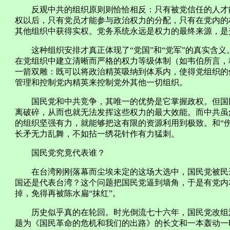
反观中共的组织原则则恰恰相反：只有被党信任的人才能
权以后，只有党员才能参与政治权力的分配，只有在党内的
其他组织中获得实权。党务系统永远是权力的最终来源，是
这种组织安排才真正体现了“党国”和“党军”的真实含义
在党组织中建立清晰而严格的权力等级体制（如韦伯所言，
一箭双雕：既可以将政治精英吸纳到体系内，使得党组织的
管理和控制党内精英来控制党外其他一切组织。
国民党和中共竞争，其唯一的优势是它掌握政权。但国民
离破碎，从而也就无法发挥这些权力的最大效能。而中共虽
的组织坚强有力，就能够把这有限的资源利用到极致。和“
长矛无力乱舞，不如拈一绣花针作有力猛刺。
国民党究竟代表谁？
在台湾刚刚落幕而尘埃未定的这场大选中，国民党被民进
国还是代表台湾？这个问题把国民党逼到墙角，于是有党内
掉，免得再被陈水扁“抹红”。
历史似乎真的在轮回。时光倒流七十六年，国民党改组派
题为《国民革命的危机和我们的出路》的长文和一本轰动一