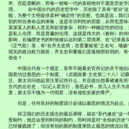
帝、宫廷垄断的，而每一朝每一代的皇权绝对不愿意历史学
理。 在中国古代的历史哲学中，历史除了具有“资治”这
能，为整个文明提供某种“确定性”的安慰。也就是说，我
切的对自身命运的体验，这是非功利性的层面，从而也意味
某派某人的私人意见和欲望参杂，得到一种确定性的结论，
是私人伦理，而是普遍的伦理。这就是伟大的《春秋》的
影响，在编撰史书的时候难以达到第二层境界。在“记录真
《正气歌》里，有“在齐太史简，在晋董狐笔”之名句，颂扬
现实的政治权力面前，齐太史和董狐们是孤独而软弱的。有
使命？
中国古代有一个规定，皇帝不能看史官所记的关于他自己
国君功过善恶的一个制度。《贞观政要·文史第二十八》记
注。唐太宗问他起居注里记些什么，并且提出想看褚遂良所
古代的左右史，“以记人君言行，善恶必书，庶几人主不为
里，唐太宗不愧为一代明君，没有侵犯史家的尊严。
但是，任何良好的制度设计必须以最恶的情况为起点。如
捍卫我们的历史观念的最后屏障，就在“异代修史”这一
受制约，他总会受到时间的制约，而时间是对“永恒的历史
已经被践踏了，却没有别的新的制度来防止最恶的情况出现