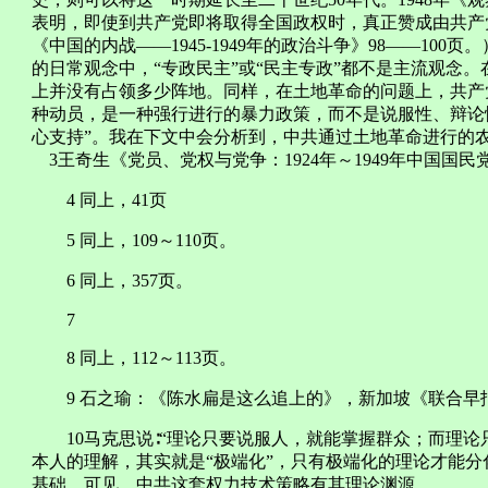
表明，即使到共产党即将取得全国政权时，真正赞成由共产党
《中国的内战——1945-1949年的政治斗争》98——100
的日常观念中，“专政民主”或“民主专政”都不是主流观念
上并没有占领多少阵地。同样，在土地革命的问题上，共产
种动员，是一种强行进行的暴力政策，而不是说服性、辩论
心支持”。我在下文中会分析到，中共通过土地革命进行
3王奇生《党员、党权与党争：1924年～1949年中国国民
4 同上，41页
5 同上，109～110页。
6 同上，357页。
7
8 同上，112～113页。
9 石之瑜：《陈水扁是这么追上的》，新加坡《联合早报》2
10马克思说∶“理论只要说服人，就能掌握群众；而理论只
本人的理解，其实就是“极端化”，只有极端化的理论才能
基础。可见，中共这套权力技术策略有其理论渊源。