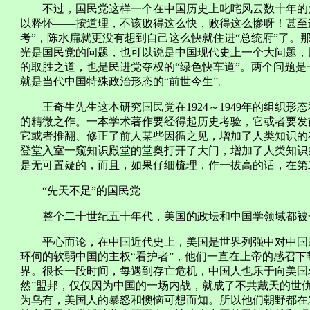
不过，国民党这样一个在中国历史上叱咤风云数十年的大
以释怀——按道理，不该败得这么快，败得这么惨呀！甚至
考”，陈水扁就更没有想到自己这么快就住进“总统府”了。
光是国民党的问题，也可以说是中国现代史上一个大问题，
的取胜之道，也是民进党夺权的“绿色快车道”。两个问题
就是当代中国特殊政治形态的“前世今生”。
王奇生先生这本研究国民党在1924～1949年的组织形
的精微之作。一本学术著作要经得起历史考验，它或者要发
它或者推翻、修正了前人某些因循之见，增加了人类知识的
登堂入室一窥知识殿堂的堂奥打开了大门，增加了人类知识
是无可置疑的，而且，如果仔细梳理，作一拔高的话，在第
“先天不足”的国民党
整个二十世纪五十年代，美国的政坛和中国学领域都被一
平心而论，在中国近代史上，美国是世界列强中对中国最
环伺的软弱中国的主权“看护者”，他们一直在上帝的感召
界。很长一段时间，每遇到存亡危机，中国人也乐于向美国
然”盟邦，仅仅因为中国的一场内战，就成了不共戴天的世
为乌有，美国人的暴怒和懊恼可想而知。所以他们朝野都在