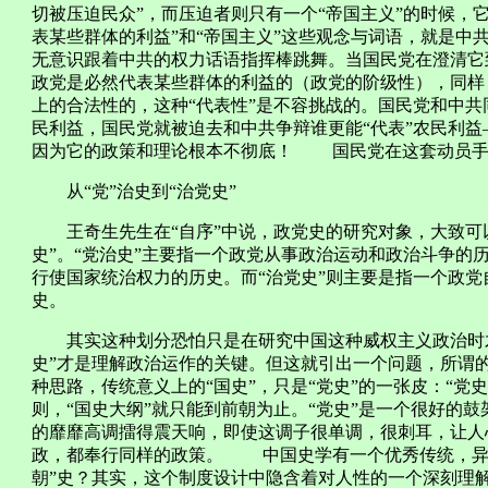
切被压迫民众”，而压迫者则只有一个“帝国主义”的时候，
表某些群体的利益”和“帝国主义”这些观念与词语，就是中
无意识跟着中共的权力话语指挥棒跳舞。当国民党在澄清它
政党是必然代表某些群体的利益的（政党的阶级性），同样
上的合法性的，这种“代表性”是不容挑战的。国民党和中
民利益，国民党就被迫去和中共争辩谁更能“代表”农民利
因为它的政策和理论根本不彻底！ 国民党在这套动员手
从“党”治史到“治党史”
王奇生先生在“自序”中说，政党史的研究对象，大致可以
史”。“党治史”主要指一个政党从事政治运动和政治斗争的
行使国家统治权力的历史。而“治党史”则主要是指一个政
史。
其实这种划分恐怕只是在研究中国这种威权主义政治时才
史”才是理解政治运作的关键。但这就引出一个问题，所谓的
种思路，传统意义上的“国史”，只是“党史”的一张皮：“党史
则，“国史大纲”就只能到前朝为止。“党史”是一个很好的鼓
的靡靡高调擂得震天响，即使这调子很单调，很刺耳，让人
政，都奉行同样的政策。 中国史学有一个优秀传统，异代
朝”史？其实，这个制度设计中隐含着对人性的一个深刻理