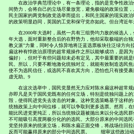
在政治学典范理论中，有一条理论，指的是竞争性政治体
间势力，会将自己的立场尽量放宽，避免极端的政策位置，
民主国家的两党制政党选举而提出，和民主国家的现实政治
的政策明显趋同，英国的工党和保守党亦如此。但台湾近年
在2000年大选时，虽然一共有三组势均力敌的候选人，但
年大选，面对重新整合后的在野势力，他却采取极端的台独
教义派”力量，同时令人惊异地将泛蓝选票板块往泛绿方向
扁这种有悖政治原理的超常规操作之所以能够成功，是因为
偏好），但对于有些问题却未必有定见，其中最重要的就是
民。所以，只要不断地激化统独对立，就能有效制造选民焦
使不为选民信任，或选民不喜欢其方向，恐怕也只有接受裹
虚无助。9
在这次选举中，国民党显然无力应对陈水扁这种超常规的
亦即凡是关于国民党既有的任何立场，特别是统独问题上的
毁，使得民进党失去攻击的对象。这种竞选策略基于这样的
统独政策上向中间位移，就可以争取到更多选票。然而，在
能比民进党更纯正，所以当统独议题被抛出来以分化选民群
不可能吸引高度两极分化的的选民。大部分原来的中间选民
党坚持原来的统派立场，和陈水扁正面交锋，将战场往回拉
反而可能赢得原来的部分中间选民票。 细审这些政治动