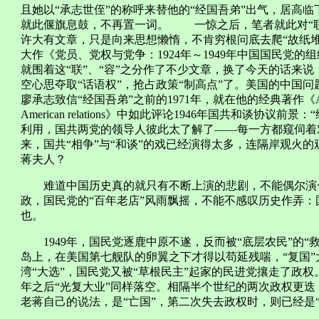
且她以“承志世侄”的称呼来替他的“经国吾弟”出气，居高
就此偃旗息鼓，不再置一词。 一惊之后，笔者就此对“联
许大有文章，只是向来思想懒惰，不肯穷根问底去爬“故纸
大作《党员、党权与党争：1924年～1949年中国国民党
就围着这“联”、“容”之分作了不少文章，换了今天的话来说
空心思夺取“话语权”，抢占政策“制高点”了。美国的中国问题研究
廖承志致信“经国吾弟”之前的1971年，就在他的经典著作《America's respon
American relations》中如此评论1946年国共和谈
利用，国共两党的领导人彼此太了解了——每一方都窥伺着
来，国共“相争”与“和谈”的戏已经演得太多，连隔岸观火
蒋夫人？
难道中国历史真的就只有不断上演的悲剧，不能偶尔演一
政，国民党的“百年老店”风雨飘摇，不能不感叹历史作弄
也。
1949年，国民党逐鹿中原不遂，反而被“底层农民”的“
岛上，在美国第七舰队的卵翼之下才得以苟延残喘，“复国”
湾“大选”，国民党又被“草根民主”起家的民进党攘走了政权
年之后“光复大业”同样落空。相隔半个世纪的两次政权更
老蒋自己的说法，是“亡国”，第二次失去政权时，则已经是“