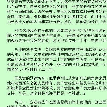
答案是民主党援助蒋介石不力，让这个中国的民族英雄和“
巴巴辩护道，国民党是扶不起的阿斗，蒋委员长领导的国民
蒋介石顽固独裁，必然失败，美国不应该选择和失败者站在
保持回旋余地，准备和国共争雄的胜出者打交道。而且中国
为民族主义的原因而和苏联分裂。所以，是蒋委员长自己丢
可惜这种观点在冷战的阴云笼罩之下已经变得不合时宜，
阵营的中国问题专家被迫害清洗。当美国政治家开始重新审
的观点更符合实际的时候，时间已经过去二十年，中国已经
历史的演变表明，美国共和党的智库对中国政治的认识是
的灾难。但是，民主党的智库对中国政治的认识就那么正确
成章地必然推导出来？结合二十世纪的世界历史，可以看到
不是它迅速垮台的充分条件。菲律宾的马科斯政权就是一个
闻名的，但它维持了二十年。
国民党的迅速垮台，似乎也可以从意识形态的角度来思考
裁的法西斯主义被人民唾弃，共产党提出的新民主主义和社
不能满足农民对土地的要求，共产党顺应生产力发展的历史
支持。可是，这个解释也许同样是一个神话。2
所以，一定还有些什么因素是我们尚未发现的，这些因素