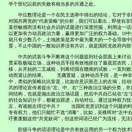
半个世纪以前的失败有相当多的共通之处。
中位数理论是一个在民主选举中得出的结论，它对于非民
对国共两党的“代表策略”的分析，我们可以看出，即使在
某些敏感而没有社会共识的话题进行深度挖掘，利用这一话
以更加有力动员政治力量，赢得更加广泛的权力基础。10
就只有少数几个，土地政策是其中最为重大的一个会导致中
置，不止中国的一般知识界没有共识，就是国民党政府内部
中共的武装斗争不断将这个问题提到社会层面上来讨论，
贯采取极端立场，这种动员手段有效地抓住了最底层农民，
移，从开始的二五减租，到蒋经国在赣南的试验，一直到败
动而退让的结果。 无庸置疑，这种动员手段，是一种非
中，类似的策略比比皆是，比如在意识形态上的左倾，拉动
共的理论宣传者提出“左、中、右”三种政治立场的分类，并且
间结构，也就是抛出政治立场话题，然后中共自己站在“左
的社会知识分子，都被迫跟进，自动对位。通过这种权力技
左，有谁能左得过中共？ 当国民党意识到这个问题的时
专有权力，他们只能忙不迭“消毒”，比如，吴稚晖对“左中右
吁要废黜这些“共党妖词”，但这些词语已经广为流传，无法
阶级斗争的话语理论是中共有效运用的另一个权力技术武