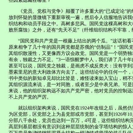
些因素隐藏在哪里？
《党员、党权与党争》颠覆了许多重大的“已成定论”的结
放到怀疑的显微镜下重新审视一遍，然后令人信服地告诉我
织结构和动员手段之中。高树多悲风。国民党这棵高树和大
败所腐蚀）之外，还有“先天不足”（纤维组织结构不牢靠
“国民党和共产党是一根藤上结出的两个瓜。”这话初看
原来相争了几十年的国共两党都是苏俄的“仿制品”！“国民
其组织散漫性，又更像西方议会政党。国民党是一个弱势独
有余，独裁之力不足。”3一语惊醒梦中人，我们讲了几十年
甚至可以说，国民党之独裁，是画虎不成反类犬：没有学到
墨索里尼的意大利政体方向去了。这些结论中的任何一个，
书中类似的新知卓见却比比皆是，难怪读来如入宝山，稍
其组织源流来说，是一对同胞，或者至少是中表兄弟。可是
来说，他的组织架构远不如共产党严密，他对党员的控制远
不上共产党的严厉。
就以组织架构来说，国民党在1924年改组之后，虽然仿
为区党部，区党部之上为县党部或市党部，甚至到1926年10
分部八千余处，党员也达到一百万，4可是，这些组织结构
高层到基层都没有意识到这种层层统制的金字塔结构的惊人
百万党员象浇铸钢筋混凝土结构一样浇铸成坚强的战斗队伍