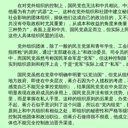
在对党外组织的控制上，国民党也无法和中共相比。中共从
他最为有力的“武器”之一。这种在党外组织和社团中建立
社会影响的团体组织，操纵他们达成自己的政治目的，又不
共没有夺取政权时尤其重要），从成本和收益的角度来衡量
三种势力”，表面上是和中共、国民党鼎足而立，但实际上
这些人具体组织民盟的活动。
党外组织团体，除了一般的民主党派和青年学生、工会以
指挥枪”的原则，通过“支部建在连上”和政治委员、司令员
中，而国民党虽然号称国民革命军是“党军”，但这种控制
实到组织原则和程序上去，于是“党军”实际上成了“私军”
国民党虽然在党章中明确申明要“以党治国”，但党从组
地方政府。即使在中央层次，蒋介石因为个人揽权的考虑，
感觉自己不能完全掌控党组织），结果国民党党在中央层次
明显表现在政府成员的录用上，国民党员并没有很大优势。
里，而是掌握在私人手里。这样的组织原则的后果是，办党
不起。蒋介石似乎意识到了这个问题，所以在“党内组党”
原则上和中共组织有相似之处，即组织的秘密性和严格等级
控制其他团体和政治职位。但蒋介石做得很不彻底，他成立
体也不能完全控制政治晋升渠道。