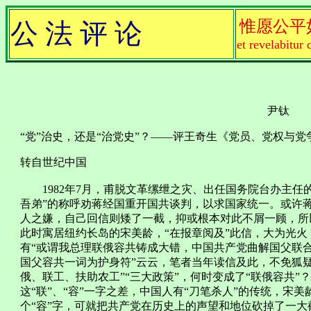
惟愿公平
公 法 评 论
et revelabitur 
尹钛
“党”治史，还是“治党史”？——评王奇生《党员、党权与党争
转自世纪中国
1982年7月，甫脱文革缧绁之灾、出任国务院台办主任
吾弟”的称呼劝蒋经国重开国共谈判，以求国家统一。或许蒋
人之嫌，自己回信则矮了一截，抑或根本对此不屑一顾，所
此时寓居纽约长岛的宋美龄，“在报章阅及”此信，大为光
有“或谓我总理联俄容共铸成大错，中国共产党曲解国父联
国父容共一词为护身符”云云，笔者当年读信及此，不免狐
俄、联工、扶助农工”“三大政策”，何时变成了“联俄容共”
这“联”、“容”一字之差，中国人有“刀笔杀人”的传统，宋美
个“容”字，可就把共产党在历史上的声望和地位砍掉了一大