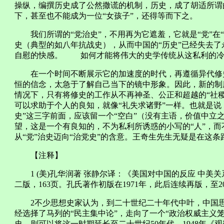
操纵，编撰历史成了公然撒谎的机制，历史，成了胡适所谓的
下，甚至也不能成为一位“女孩子”，还得等而下之。
我们所谓的“党治史”，不用再为它遮羞，它就是“党”在
史（典型的如八年抗战史），从而中国的“历史”已经失去
自慰的快感。 如何才能将伟大的史学传统从这私利的冷
在一个时间不断展示它的加速度的时代，再遵循异代修史
恒的信念，太急于了解自己当下的镜中形象。因此，新的制
情况下，只有将修史的工作从不再神圣、公正和超越的“社稷
可以求助于个人的良知，就像“礼失求诸野”一样。也就是说
史”这三字前面，应该留一个“空白”（没有主语，价值中立
望，这是一个有良知的，不为私利所诱惑的小写的“人”，
从“党”治史迈向“治党史”的含意。王奇生先生无疑是在这条
【注释】
1 (美)孔华润著 张静尔译：《美国对中国的反应 中美关
二版，163页。孔氏著作初版在1971年，此后连续再版，至2
2不少思想史家认为，到二十世纪二十年代中叶，中国思
经选择了马列的“民主集中论”，走向了一个“政治权威主义
史，则可以将这一时期延长至二十世纪50年代。1948年