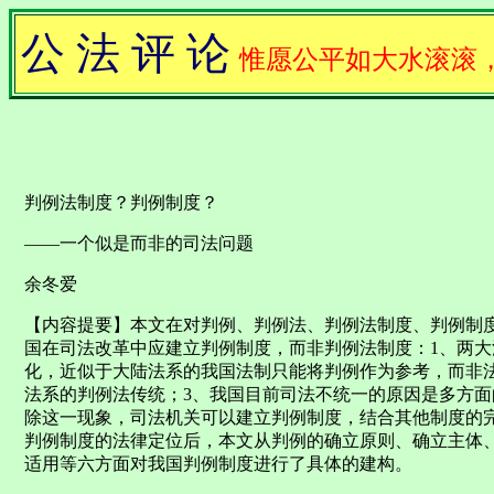
公 法 评 论
惟愿公平如大水滚滚
判例法制度？判例制度？
——一个似是而非的司法问题
余冬爱
【内容提要】本文在对判例、判例法、判例法制度、判例制
国在司法改革中应建立判例制度，而非判例法制度：1、两
化，近似于大陆法系的我国法制只能将判例作为参考，而非
法系的判例法传统；3、我国目前司法不统一的原因是多方
除这一现象，司法机关可以建立判例制度，结合其他制度的
判例制度的法律定位后，本文从判例的确立原则、确立主体
适用等六方面对我国判例制度进行了具体的建构。