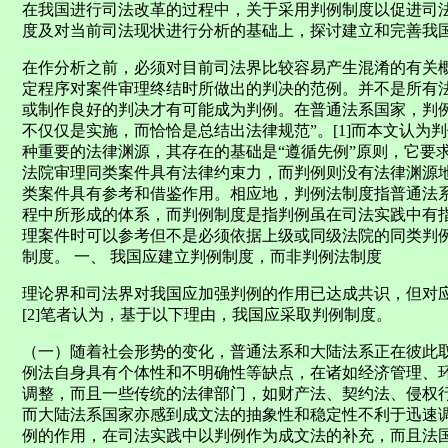
在我国进行司法改革的过程中，关于采用判例制度以促进司
度及对当前司法现状进行分析的基础上，探讨建立和完善我
在作分析之前，必须对目前司法界比较容易产生混淆的有关
定程序对案件审理终结时所做出的判决的范例。并不是所有
或制作良好的判决才有可能成为判例。在普通法系国家，判
不仅仅是实施，而恰恰是总结出法律规范”。[1]而本文认为
种重要的法律渊源，其存在的基础是“遵循先例”原则，它要
法院审理同类案件具有法律约束力，而判例则没有法律渊源
类案件具有参考和借鉴作用。相应地，判例法制度指普通法系
程中所形成的体系，而判例制度是指判例虽在司法实践中有
理案件时可以参考但不是必须依据上级或同级法院的同类判
制度。 一、 我国应建立判例制度，而非判例法制度
理论界和司法界对我国应加强判例的作用已达成共识，但对
[2]笔者认为，基于以下理由，我国应采取判例制度。
（一）随着社会形势的变化，普通法系和大陆法系正在彼此
例法自身具有个体性和不明确性等缺点，在诸如经济管理、
调整，而且一些传统的法律部门，如财产法、契约法、侵权
而大陆法系国家亦感到成文法的抽象性和稳定性不利于迅速
例的作用，在司法实践中以判例作为成文法的补充，而且法