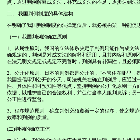
点，通过判例解释成文法，补充成文法的不足，逐步达到法
二、 我国判例制度的具体建构
在明确了我国判例制度的法律定位后，就必须构架一种能促
（一）我国判例的确立原则
1、从属性原则。我国的立法体系决定了判例只能作为成文
确规定的，判例是对成文法的解释和适用，且其内容和原则
在法无明文规定或规定不完善时，判例具有补漏性，且必须
2、公开化原则。日本的判例都是公开的，“不管住在哪里，都
我国提倡审判公开的今天，司法机关在确立判例后，应通过
性、具体性和可预知性等优点，坚持判例的公开化原则一方
依据，以维护自己的合法权利，并促使当事人服判息诉；另
公正性进行监督。
3、程序规范原则。确立判例必须遵循一定的程序，使之规
效率和判例的质量。
(二)判例的确立主体