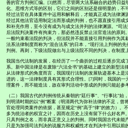
善的官方判例汇编。[3]然而，尽管两大法系融合的趋势日
化、思维方式等的区别，它们之间的区别还是很明显的，不
经过法官在具体案件中运用和解释后，才能真正成为法律渊
经过其他法官适用制定法而形成的判例，也不愿直接引用成文
和补充作用，至今没有成为与成文法并列的法律渊源。“司
后法院判决案件有拘束力，那必然违反禁止法官造法的原则。”
一般约束着法院的判决，但法院并不能直接引用判例作为其
法系法律制度而称为“混合法系”的日本，“现行法上判例的
判例。再则，下级法院做出与上级法院不同的判决，在制度上也
我国当代法制的发展，在经历了一个曲折的过程后逐步完成
系。新中国法律是在废除“六法全书”的基础上建立的新型法
从法律形式的角度而言，我国现行法制的发展轨迹基本上是
进的，这一法律制度具有其形式合理性。[7]同时，我国的
理案件，而不能造法，故在审判活动中形成的判例只能起参
（二）我国古代的判例传统从秦朝的“廷行事”、“行事比”始，
到明清时期的以“例”断案（明清两代为弥补法律的不足，曾
官处理同类案件的依据，甚至规定“例”高于“律”的效力）
多为统治者的权宜之计，因而在历史上没有留下什么好名声。
只具判例之名，而非真正意义上的判例。同时我国古代未能产
只是为加强司法判决的说服力和权威性才在判决中引用以前的