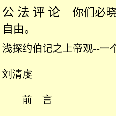
公 法 评 论
你们必
自由。
浅探约伯记之上帝观
--
刘清虔
前 言