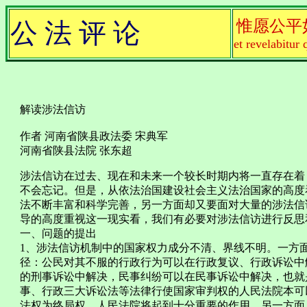
惟愿公平
公 法 评 论
et revelabitur 
解读涉法信访
作者 河南省陕县政法委 宋典军
河南省陕县法院 张东超
涉法信访在过去、现在和未来一个较长时期内将一直存在着
不会忘记。但是，从依法治国建设社会主义法治国家的高度
法不断丰富和科学完善，另一方面却又要面对大量的涉法信
导的高度重视这一现实看，我们有必要对涉法信访进行反思
一、问题的提出
1、涉法信访机制中的国家权力成分不清、界线不明。一方
径：公民对其不服的行政行为可以在行政复议、行政诉讼中
的刑事诉讼中解决，民事纠纷可以在民事诉讼中解决，也就
事、行政三大诉讼法等法律行使国家审判权的人民法院本可
法权为终局权。人民法院将起到十分重要的作用。另一方面