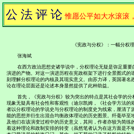
公 法 评 论
惟愿公平如大水滚滚
《宪政与分权》：一幅分权
张海斌
在西方政治思想史诸学说中，分权理论无疑是弥足重要的
演进的产物。对这一演进历程在宪政框架下进行全景图式的
刻理解分权理论的内核及其现实意义。由苏力译，英国著名
论在理论层面还是论述本身显然提供了此种助益。
首先，《宪政与分权》较为突出的特点是其社会学的分析
现象无疑具有社会性和客观性（迪尔凯姆，《社会学方法的
者以分权理论的学说史与分权理论的制度史为线索，厘清了
能的思想并衍生出混合均衡政体理论的历史图景。纤毫毕至
及他们在该演变过程中的历史意义，其间，作者亦较为简练
着这种理论和政制安排的转变（虽然笔者认为在这方面是不