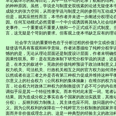
本记载详尽的航海日记，其中一丝不苟的记录了航船的结构
的种种原因。虽然，学说史与制度史双线索的论述无疑使本
成较大的张力空间，从而使学说与制度之间的参照与互动成为
但是，就其应然性而言，本书作者并未进一步阐述分权理论
因。任何互动模式必然需要一个中介或诱因将其纳入社会结
史事件、一个重要或不重要人物和一个正式或不正式制度。
言，这无疑是个苛刻的要求。但客观上使本书缺乏应有的理
社会学方法的重要特色在于分析过程的价值中立或价值无
疑使该书具有客观和科学意味。作者浓墨描绘了纯粹分权学
憾的的是，无论从理论层面还是制度设计层面，作者未明确
因果性联系。即：是在宪政体制下研究分权学说的演进，还
是，在本文的叙述中，宪政的价值纯粹预设于政治体制意义
权力机关、司法机关、行政机关相互之间的官方权力如何消
以然或者在这三者之外是否有第三种权力促成并维持这种平
尔意义上的社会权力（公民权利的集体抽象）在维尔的权力
言，社会权力对政体三种权力的制衡提供了必不可少的内在
调似乎应是其一个特征性事实。而本书对此未置一词。笔者
结果。因为造成分权之事实在各个国家的政治实践里，其推
分权）。反映到权力制衡上，其主体也应不同。故问题的中
义。因为公民权利的保障在一个纯粹官方分权制衡的国家并
面而并非价值或理念上的。这是一种典型的经验主义的政