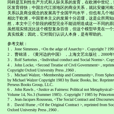
同样是互利性生产方式和人际关系的发育，在欧洲中世纪，
区发育得快；中国古代江浙地区的商业关系，就比安徽河南
关系以及商业观念的发展高于全国平均水平，但也有几个地
相比于欧洲，中国资本主义的发展十分迟缓，这是众所周知
然，本文中三个阶段的模型完全不能说明造成这一不同的原
虽然现实情况比这个模型复杂百倍，但这个模型毕竟在一个
真实线索；因此，它对我们认识人本身，是有帮助的。
参考文献：
1． Jone Simmons , <On the adge of Anarchy> . Copyright ? 1993 
2． 曹锦清，《黄河边的中国》 ，上海文艺出版社，2000
3． Rolf Sartorius , <Individual conduct and Social Norms>. Co
4． John Locke, <Second Treatise of Civil Government> , reprinted
Copyright Oxford University Press ,1960 .
5． Michael Walzer, <Membership and Community>, From Spheres o
by Michael Walzer Copyright 1983 by Basic Books, Inc. Reprintet
Perseus Books Group, LLC.
6． John Rawls , <Justice as Fairness: Political not Metaphysical> 
Volume 14, No.3 (Summer 1985) . Copyright ? 1985 by Princeton 
7． Jean-Jacques Rousseau, <The Social Contract and Discourses
8． David Hume ,<Of the Original Contract >, reprinted from Socia
Oxford University Press ,1960 .