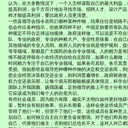
认为，在大多数情况下，一个人怎样谋取自己的最大利益，
提高利润，会千方百计地去寻找市场、招聘人才、设计产品
样才能提高利润，要比政府人员更清楚。
一些县领导会指令农民们都种某种作物，结果往往是销路不
也会作出各种指示，但效果同样不好。中国足协要所有队员
种规定不符合足球运动规律。政府这样做，可以说是不符合
队、专业的政府、专业的种粮大户。专业性意味着：在自己
其他领域的专业人员弱。政府人员的专业就是维护规则，提
等等领域，那都是广大国民的各自专业领域。人的精力是有
维不能还停留在小农经济的自给自足阶段，如果什么都做，
时间精力专注于自己的专业领域。如果各司其职、各尽其责
受损。假如那些县领导把种哪种作物的决定权交还农民，则
把企业经营决策权交还企业，则利润普遍增长，政府财政收
权力交还俱乐部，让每个俱乐部都能根据具体情况，科学合
国际上升我国旗、扬我国威，足协领导的脸上不也十分有光
它应该成为我们每个人的自觉共识。
有些社会成员，因为能力有限，确实不太明白如何更好地获
策，暂时会有较好效果。但从长期看，这样会使这些成员产
管得了他们一时，但管不了他们一世。这些成员在某种意义
划自己，如何独立自主自力更生奋发图强。对于他们和其他
自己，代替他们做主；否则他们总也长不大，这对人对己都