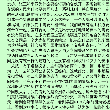
发扬。张三和李四为什么要签订契约合伙开一家餐馆呢？因
花源的人民为什么要共同形成一系列规则，并自觉放弃一定
的生活都比以前有了提高。M·沃尔茨在《成员性与社会体》中说（M
组成一个集体是重要的，因为这样做，一个人就可以得到某
和福利。如果我们不需要互相帮助，我们就没有理由和必要
聚合在一起，签订合同，仅仅是出于更好地满足自己的需要
有没有更好地、在多大程度上更好地满足了我们各自的需要
社会合同是一个大家都同意的约定，以决定什么共同的东西
供这些福利。社会成员们因此相互有了义务和责任，他们对
社会契约论为我们去深入思考人与人之间关系的性质，提供
契约性规范在两人关系的起点上，设定这一规范是由签约双
间是没有统一行为规范的，也没有相互间权利和义务的安排
一规范，有了道德义务。这种契约有两个步骤。第一步是国
为一方，去和政府公务员队伍签约。这就好比，第一步是某地
元扫雪钱；第二步是集体去请一家扫雪公司，该公司的收入是
问题是：当完全不存在一个外在强制力量的情况下，让一个
愿地服从契约所作出的法律法规、行为规范，有没有可能？
帝国覆灭后，我们看到的是欧洲各小国纷起，烽火连连；我们
到英法等国持续几百年激烈的劳资冲突，看到印度延绵不断
天，看到台湾闹哄哄的选举，看到美国NBA几年前因为老
止。看到这些事实，很多人对人性失望，认为除非依靠外来