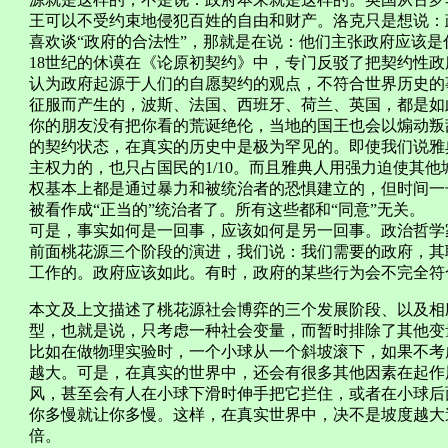
王可以不受约束地侵犯百姓的自由和财产。洛克只是想说：
喜欢谈“政府的合法性”，那就是在说：他们主张政府应该是
18世纪的休谟在《论原初契约》中，专门反驳了把契约性
认为政府起源于人们的自愿契约的观点，不符合世界历史的
征服而产生的，波斯、法国、西班牙、荷兰、英国，都是如
你的朋友没有把你看的荒诞绝伦，当地的国王也会以煽动叛
的契约状态，在真实的历史中是极为罕见的。即使我们说雅
主权力的，也只占国民的1/10。而且雅典人用强力迫使其
权基本上都是通过暴力和被统治者的恐惧建立的，但时间一
被看作成“正当的”统治者了。所有这些都和“同意”无关。
可是，事实如何是一回事，应该如何是另一回事。政治哲学
前面桃花源三个阶段的演进，我们说：我们需要的政府，其
工作的。政府应该如此。有时，政府的某些行为会不完全符
本文及上文描述了桃花源社会博弈的三个发展阶段、以及相
型，也就是说，只考虑一种社会变量，而暂时排除了其他变
比如在做物理实验时，一个小球从一个斜坡滚下，如果不考
越大。可是，在真实的世界中，还会有很多其他因素在起作
风，甚至会有人在小球下滑时伸手把它拦住，或者在小球后
你多慢就让你多慢。这样，在真实世界中，决不是坡度越大
倍。