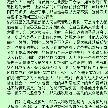
跑步的人，当然，官员自己也要按照口令做。如果政府在某
遍性规则负责，社会成员们对它的信任就会下降；就好比那
则马马虎虎、敷衍了事，那自然会激起大家不满；这种不满
会要求政府纠正这样的行为。
桃花源里的政府显然是人民自我管理的机构。可是每个人都
能会偏心于自己及自己的亲朋好友；在自己受某人损害时，
意愿时，会反对这项决定。这时，主持公道的似乎是政府，
者，所以当某些人作出偏心之举、违规之事时，其他人必须
由第一阶段进化到第三阶段是不容易的，是大家经过反反复
对一些规则的共识；从长期看和整体看，这些共识对每个成
者出于侥幸的心理，想偏离乃至违反这些规则，将会遭到其
达和行使。因此，这样的政治体制，因为没有一个外在的强
管理一定是通过人民的相互监督和自我约束进行的；没有相
这个桃花源的社会状况就会倒退，退回到第二阶段乃至第一
所以洛克在《政府论·第二篇》中说：人性的善只有在相互监督中
们把“善”定义为：自觉服从互利性规则，自觉为他人多做
督的社会中，一个人越善，他的马斯洛意义上的五个需求就
越不能得到满足。这时，他就很可能变善，除非他是个傻瓜
善，但又不去监督别人，那只能说明这些善良的人全是傻瓜
二、百姓之间先签契约，然后去和政府签契约。人有契约能
从洛克、卢梭以来，不少思想家都对政府的性质持一种社会