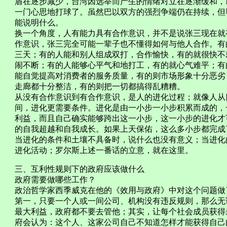
盾在逐步减少，台湾因选举而产生的情绪对立在逐渐缓和，
一门心思地打球了。虽然巴以双方的强烈争端仍在持续，但
能说明什么。
换一个角度，人有能力具有合作意识，并不是说张三现在就
作意识，张三完全可能一辈子也不懂得如何与他人合作。有
三天；有的人能和别人组成双打，合作愉快，有的就很快不
闹不断；有的人能够心平气和地打工，有的就心气难平；有
能自觉提高对消费者的服务质量，有的则市场形象十分恶劣
走廊都十分整洁，有的则把一切都搞得乱糟糟。
从没有合作意识到有合作意识，是人的进化过程；就像人从
间，进化更需要条件。进化是由一小步一小步积累而成的，
利益，而且自己确实能够跨出这一小步，这一小步的进化才
的自我超越和自我成长。如果上天保佑，这么多小步都完成
当进化的条件和土壤不具备时，说什么也没有意义；当进化
进化活动；罗尔斯上述一番话的立意，就在这里。
三、互利性规则下的政府应该做什么
政府需要做哪些工作？
政治哲学家西季威克在他的《效用与政府》中对这个问题做了很好
第一，只要一个人或一间公司、机构没有违反规则，那么无
最大利益，政府都不要去管他；其实，让每个社会成员获得
府会认为：这个人、这家公司自己不知道怎样才能获得自己