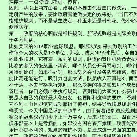
我做主，一边对他们培训、教育。
因此，从以上两方面看，政府都不要去代替国民做决策。一
定所产生的效果，要比政府替他做决定的效果好。“当官不为
指维护规则，而不是做主决定：种玉米还是种棉花、做小轿
侧重防守。
第二，政府的核心职能是维护规则。所谓规则就是人际关系
于各方利益。
比如美国的NBA职业篮球联盟。那些球员如果去做别的工作
作每个人的收入是1个单位，那么，成为NBA球员后，各自
的职业联盟。它有着一系列的规则，联盟的管理机构负责执
比赛的客队的饭菜里下泻药、哪个队员公开辱骂裁判、哪个
须得到处罚。如果不处罚，那么势必会引发各队都贿赂、都
使比赛还能进行，吸引力也会大减。队员收入不再是8，而普
不干活，不去严格执行规则，那么受损的将是联盟每个成员
管理者：你们必须出手执行规则，否则我们大家为什么要出
要是从自己的利益最大化出发，也要附和这样的要求。否则
它不利；而且即使它成功获得了偏袒，结果导致联盟规则性
样受损。今天中国足球的中超甲A，由于有着很多违反规则
赛总的冠名权还能卖个上千万美金，后来只能卖三、四百万
俱乐部基本上是亏损的，如果没有国有资产撑腰，联赛能否
乐部都是不利的，规则的维护不力，是造成这一局面的主要
第三，政府的所维护的是互利性规则，而市场经济的规则、