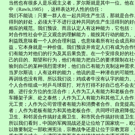
当然也有很多人是乐观主义者，罗尔斯就是其中一位。他在
中（Rawls,1985），这样表达对人性的信任：
我们不能说：只要一群人在一起共同生产生活，那就是合作
得到的好处，必须大于不进行这种共同的生产生活得到的好
相应的规范。我们预设、而且认定人有这种能力，它包括：
对合作性社会中正义观念的理解能力，能按其行动的能力。
利益既意味着一个人的合理利益，也意味着所有社会成员和
益，它本身就是一种价值。我们预设并肯定人们有成为合作
们有能力对他们的行为及其后果负责。在一个安排良好的社
己的目的、期望和行为，他们有能力把自己的要求限制在社
验到自己的某种强烈需求时，他们自己有能力克制这种需求
当罗尔斯说：人有这样的能力，他说的是一种潜在的可能性
再训练也没有用。所以我们说：鸡或者牛没有认字的能力。
个人合作组成一对乒乓球双打、对方打得不好自己也不会去
婚、进行全方位的生活合作；人作为工人有能力和老板合作
车睡架子床、处之泰然；人作为工人有能力和其他工人合作
元工资；人作为公司管理者有能力和消费者合作、自觉提高
者；人作为老板有能力和其他老板合作、共同呼吁政府降低
卫生、和邻居合作搞好走廊卫生、和市民合作搞好街道卫生
所以我们看到，中国的军阀混战还是让位给了国家统一，欧
以致要制定一部欧洲宪法，宗教战争还是让位于宗教宽容，