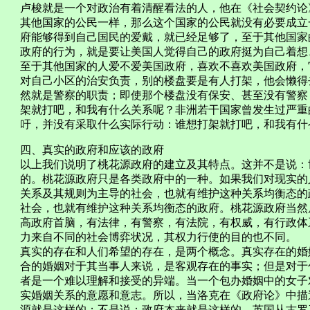
卢梭就是一个对政治有着清醒看法的人，他在《社会契约论
其他国家的公民一样，那么这个国家的公民就没有必要成立一个自己
府能够得到自己国民的爱戴，就已经足够了，至于其他国家
政府的行为，就是要让美国人觉得自己的政府挺为自己着想
至于其他国家的人爱不爱美国政府，喜欢不喜欢美国政府，
对自己小区的治安负责，别的楼盘要是有人打架，他会懒得
然就是警察的职责；即使那个楼盘没有保安、甚至没有警察
架就打吧，和我有什么关系呢？非洲若干国家曾发生过严重
吁，并没有采取什么实际行动：谁想打架就打吧，和我有什
四、真实的政府和应该的政府
以上我们说明了桃花源政府的建立及其特点。这并不是说：
的。桃花源政府只是各类政府中的一种。如果我们对现实的
关系及其规则为主导的社会，也就有维护这种关系均衡态的
社会，也就有维护这种关系均衡态的政府。桃花源政府当然
高政府首脑，有法律，有警察，有法院，有权威，有行政体
力来自不同的社会博弈状况，其权力行使的目的也不同。
真实的存在和人们希望的存在，是两个概念。真实存在的婚
合的婚姻对于其当事人来说，是客观存在的事实；但是对于
者是一个难以理解和接受的异端。当一个包办婚姻中的女子
实婚姻关系的意愿和意志。所以，当洛克在《政府论》中描
源就是这样的；不是说：政府本来就是这样的。英国从古罗