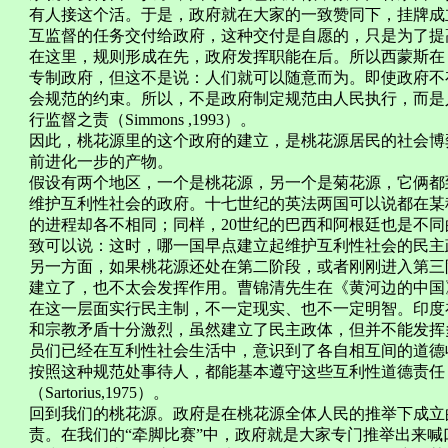
有人接这个活。于是，政府就在大家的一致赞同下，挂牌成
互监督的任务交付给政府，这种交付是自愿的，只是为了提
在这里，规则形成在先，政府发挥职能在后。所以西蒙斯在
专制政府，但这不是说：人们就可以随意而为。即使政府不
会规范的约束。所以，不是政府制定规范由人民执行，而是
行监督之责（Simmons ,1993）。
因此，桃花源里的这个政府的建立，是桃花源居民的社会博
前进化一步的产物。
假设有两个地区，一个是桃花源，另一个是菊花源，它俩都
维护互利性社会的政府。十七世纪的英法两国可以说都在某
的进程却各不相同；同样，20世纪的巴西和阿根廷也是不
致可以说：这时，哪一国早点建立起维护互利性社会的民主
另一方面，如果桃花源还处在第二阶段，或者刚刚进入第三
建立了，也不太会发挥作用。曹锦清先生在《黄河边的中国
在这一层面实行民主制，不一定现实、也不一定明智。印度
和宗教矛盾十分激烈，虽然建立了民主政体，但并不能发挥
员们已经在互利性社会生活中，意识到了各自相互间的道德
按照这种规范处事待人，都能基本遵守这些互利性道德责任
（Sartorius,1975）。
回到我们的桃花源。政府是在桃花源全体人民的推举下成立
责。在我们的“牵脚比赛”中，政府就是大家专门推举出来