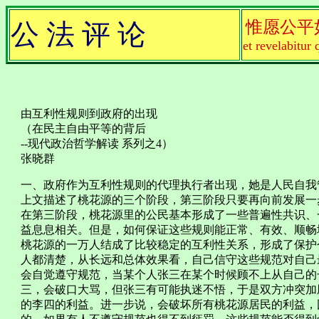
惟愿公平
公 法 评 论
et revelabitur 
由互利性规则到政府的出现
（在民主自由平等的背后
--现代政治哲学解读 系列之4）
张晓群
一、政府作为互利性规则的代理执行者出现，她是人民自我
上文描述了桃花源的三个阶段，第三阶段只要再向前发展一
在第三阶段，桃花源里的公民基本形成了一些普遍性共识、
益息息相关。但是，如何保证这些规则能正常、有效、顺畅
桃花源的一万人结成了比较稳定的互利性关系，形成了保护
人都清楚，从长远和总体效果看，自己信守这些规范对自己
会自觉遵守规范，当某个人张三在某个时候顾不上从自己的
三，会破口大骂，但张三有可能执迷不悟，于是双方冲突加
的李四的利益。进一步说，会破坏所有桃花源居民的利益，