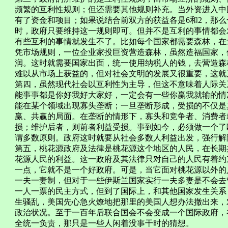
频繁的互利性规则；但还需要其他规则补充。当外资进入中
有了资金和项目；如果说结合前双方的获益各是6和2，那么
时，政府只要维持这一规则即可。但并不是互利的事情都会
有些互利的事情就发生不了。比如每个国家都需要森林，在
凭市场规则，一位企业家投巨资营造森林，虽然造福国家，
润。这时就需要国家出面，统一使用纳税人的钱，去营造森
难以从市场上获益的，但对社会文明的发展又很重要，这就
第四，虽然现代社会以互利性为主导，但这不意味着人际关
能事事都是你好我好大家好，一定会有一些你赢我就输的情
能在某个领域出现寡头垄断；一旦垄断形成，受损的不仅是
赢、共赢的局面。在垄断的情形下，寡头和竞争者、消费者
损；维护后者，则前者利益受损。事到如今，必须做一个了
谓多数原则。政府这时就要从社会多数人利益出发，强行解
第五，桃花源政府及法律是桃花源这个地区的人民，在长期
花源人民的利益。这一政府及其法律只对自己的人民有着约
一点，它就不是一个好政府。可是，当它面对桃花源以外的
一夫一妻制，但对于一些伊斯兰国家实行一夫多妻是不会去
一人一票的民主方式，但到了国际上，和其他国家发生关系
生骚乱，美国先心急火燎地把那里的美国人想办法撤出来，
政治状况。至于一百年后联合国会不会变成一个国际政府，
全统一负责，那只是一些人闲着没事干时的猜想。