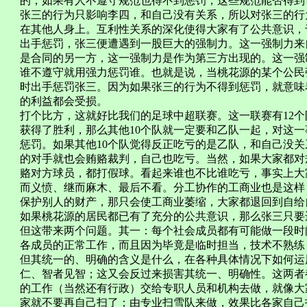
的，如果有人不遵守规范也得不到惩罚，这些规范能否得到
张三的行为只影响李四，和自己没有关系，所以对张三的行
在其他人身上。互利性关系的深化使得大家有了公共意识，
出手惩罚，张三便遭遇到一股巨大的强制力。这一强制力来
是合同的另一方，这一强制力是作为第三方出现的。这一强
谁不遵守就用强力惩罚谁。也就是说，当桃花源的某个公民张
时出手惩罚张三。因为如果张三的行为不得到惩罚，就意味
的利益都会受损。
打个比方，这就好比我们的足球中超联赛。这一联赛有12
获得了胜利，那么其他10个队就一定要和乙队一起，对这
惩罚。如果其他10个队觉得反正吃亏的是乙队，和自己没
的对手就也会贿赂裁判，自己也吃亏。当然，如果大家都对
赂对方球员，都打假球。看起来谁也不比谁吃亏，事实上大
而义愤、继而麻木、最后不看。分工协作的工商业也是这样
保护别人的财产，那只会使工商业萎缩，大家都退回到自给
如果桃花源的居民都已有了充分的公共意识，那么张三只要违
但这带来两个问题。其一：每个社会成员都有可能做一段时
各成员的正常工作，而且因为毕竟是临时担当，技术不熟练
但其统一的、明确的含义是什么，在各种具体情况下如何运
仁、智者见智；这又会反过来损害其统一、明确性。这两者
的工作（当然还有行政）交给专职人员和机构去做，就像大
家就不要再自己扫了；由专业扫雪队来做，效果比各家自己