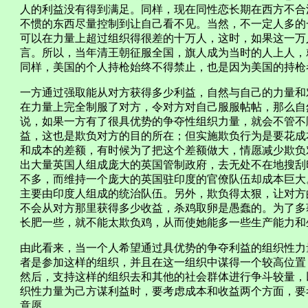
人的利益没有得到满足。同样，现在同性恋长期在西方不合
不惯的东西尽量控制到让自己看不见。当然，不一定人多的
可以在力量上超过组织得很差的十万人，这时，如果这一万
言。所以，当年清王朝征服全国，旗人成为当时的人上人，
同样，美国的个人持枪始终不得禁止，也是因为美国的持枪
一方通过强取能从对方获得多少利益，自然与自己的力量和
在力量上完全制服了对方，令对方对自己服服帖帖，那么自
说，如果一方有了很具优势的争夺性组织力量，就会不管不
益，这也是欺负对方的目的所在；但实施欺负行为是要花成
和成本的差额，有时候为了把这个差额做大，情愿减少欺负
出大量英国人组成庞大的英国管制政府，去无处不在地搜刮
不多，而维持一个庞大的英国驻印度的官僚队伍却成本巨大
主要由印度人组成的统治队伍。另外，欺负得太狠，让对方
不会从对方那里获得多少收益，杀鸡取卵是愚蠢的。为了多
长肥一些，就不能太欺负鸡，从而使她能多一些生产能力和
由此看来，当一个人希望通过具优势的争夺利益的组织性力
者是参加这样的组织，并且在这一组织中谋得一个较高位置
然后，支持这样的组织去和其他的社会群体进行争斗较量，
织性力量为己方谋利益时，要考虑成本和收益两个方面，要
意愿。