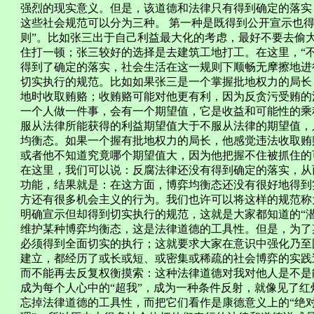
强烈的现实意义。但是，该道德和法律只有得到确定的落实
这些社会规范可以分为三种。 第一种是既得到公开宣示也
则”。比如张三出于自己利益最大化的考虑，最好不要去偷
住打一顿；张三较好的选择是去建筑工地打工。在这里，“
得到了确定的落实，社会生活在这一规则下顺畅无摩擦地进
切实执行的规范。比如如果张三是一个掌握批地权力的局长
地时收取贿赂；收贿赂可能对他更有利，因为反贪污受贿的
一个人做一件事，会有一个期望值，它是收益和可能性的乘
服从法律所能获得的利益期望值大于不服从法律的期望值，
均衡态。如果一个握有批地权力的局长，他感觉违法收取贿
或者他不知道究竟哪个期望值大，因为他把握不住被抓住的
在这里，我们可以说：反腐法律还没有得到确定的落实，从
功能，结果就是：在这方面，博弈均衡态还没有很好地得到
方还有很多机会主义的行为。我们也许可以将这样的规范称
明确宣示但却得到切实执行的规范，这就是大家都知道的“潜
维护某种博弈均衡态，这是法律道德的工具性。但是，为了
必须得到全面切实的执行；这就要求大家在意识中强化乃至
建立，都经历了或长或短、或密集或稀疏的社会博弈的实践
而不能再去反复权衡摸索：这种法律道德对我对他人是不是
成为每个人心中的“超我”，成为一种条件反射，就像见了
忘掉法律道德的工具性，而把它们看作是康德意义上的“绝对