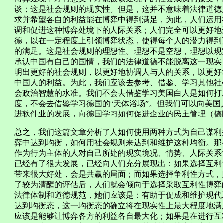
谈；这是社会规则的现实性。但是，这并不意味着法律道德
求并希望各自的利益能在博弈中得到满足，为此，人们运用
调和促进这种博弈处境下的人际关系；人们完全可以更好地
德，以在一定程度上引领博弈状态，使得每个人的潜力得到
的满足。这是社会规则的理想性。理想不是空想，理想以现
承认中国有自己的国情，我们的法律道德不能脱离这一现实
明出更好的社会规则，以更好地协调人与人的关系，以更好
中国人的利益。为此，我们应该去参考、借鉴、学习其他社
会政治智慧的水准。我们不会去借鉴学习美国白人是如何打
度，不会去借鉴学习德国的“天体浴场”。但我们可以向美
进软件业的发展，向德国学习如何促进企业的民主管理（德
总之，我们这篇文章分析了人如何使用两种方式为自己谋利
弈中达到均衡，如何用社会规则来达到和维护这种均衡。那
作为行为主体的人对自己所处的现实境况、情势、人际关系
已经有了很大发展，已经向人们充分展现出：如果选择互利
带来很大好处，会是共赢的局面；而如果选择争利性方式，
了较为清醒的评估后，人们就会倾向于选择采取互利性博弈
法律体制和道德规范，她们应该是：有助于促成和维护现代
达到均衡态，这一均衡态的确立将在现实性上最大程度地满
应该是能够让博弈各方的利益各自最大化；如果是在进行互