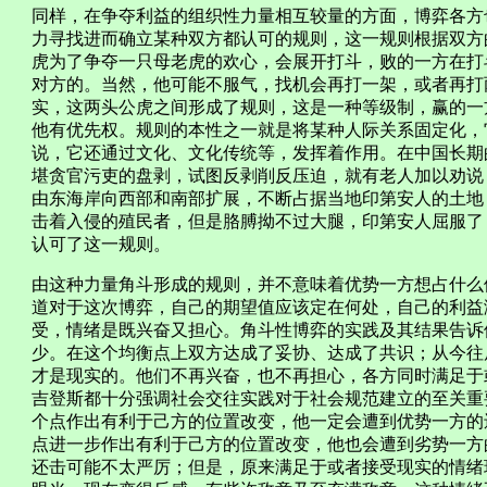
同样，在争夺利益的组织性力量相互较量的方面，博弈各方
力寻找进而确立某种双方都认可的规则，这一规则根据双方
虎为了争夺一只母老虎的欢心，会展开打斗，败的一方在打
对方的。当然，他可能不服气，找机会再打一架，或者再打
实，这两头公虎之间形成了规则，这是一种等级制，赢的一
他有优先权。规则的本性之一就是将某种人际关系固定化，
说，它还通过文化、文化传统等，发挥着作用。在中国长期
堪贪官污吏的盘剥，试图反剥削反压迫，就有老人加以劝说
由东海岸向西部和南部扩展，不断占据当地印第安人的土地
击着入侵的殖民者，但是胳膊拗不过大腿，印第安人屈服了
认可了这一规则。
由这种力量角斗形成的规则，并不意味着优势一方想占什么
道对于这次博弈，自己的期望值应该定在何处，自己的利益
受，情绪是既兴奋又担心。角斗性博弈的实践及其结果告诉
少。在这个均衡点上双方达成了妥协、达成了共识；从今往
才是现实的。他们不再兴奋，也不再担心，各方同时满足于
吉登斯都十分强调社会交往实践对于社会规范建立的至关重
个点作出有利于己方的位置改变，他一定会遭到优势一方的
点进一步作出有利于己方的位置改变，他也会遭到劣势一方
还击可能不太严厉；但是，原来满足于或者接受现实的情绪