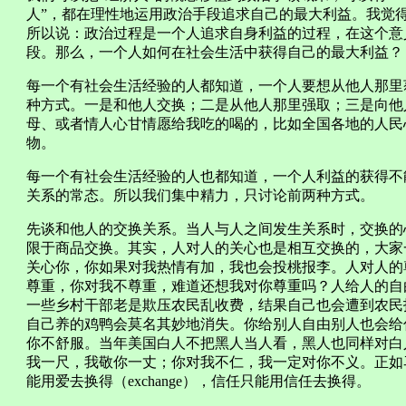
人”，都在理性地运用政治手段追求自己的最大利益。我觉得
所以说：政治过程是一个人追求自身利益的过程，在这个意
段。那么，一个人如何在社会生活中获得自己的最大利益？
每一个有社会生活经验的人都知道，一个人要想从他人那里
种方式。一是和他人交换；二是从他人那里强取；三是向他
母、或者情人心甘情愿给我吃的喝的，比如全国各地的人民
物。
每一个有社会生活经验的人也都知道，一个人利益的获得不
关系的常态。所以我们集中精力，只讨论前两种方式。
先谈和他人的交换关系。当人与人之间发生关系时，交换的
限于商品交换。其实，人对人的关心也是相互交换的，大家
关心你，你如果对我热情有加，我也会投桃报李。人对人的
尊重，你对我不尊重，难道还想我对你尊重吗？人给人的自
一些乡村干部老是欺压农民乱收费，结果自己也会遭到农民
自己养的鸡鸭会莫名其妙地消失。你给别人自由别人也会给
你不舒服。当年美国白人不把黑人当人看，黑人也同样对白
我一尺，我敬你一丈；你对我不仁，我一定对你不义。正如
能用爱去换得（exchange），信任只能用信任去换得。