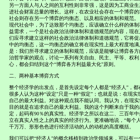
另一方面人与人之间的互利性则非常强，这是因为工商业生
进社会财富总量的增长。这样，在农业社会存在一个博弈的
社会则存在另一个博弈的均衡态、以及相应的体制和规范。
现代社会中，为了达致那个均衡态，应该确立什么样的体制
益需求，一个是社会政治法律体制和道德规范的内容，现在
们应寻求建立这样的社会政治法律体制和道德规范，它将促
中的均衡态，这一均衡态的确立将在现实性上最大程度地满
是：我们所寻求建立的体制和规范，应该是能够让博弈各方
治哲学家的观点，讨论一系列有关自由、民主、平等、权利
心，都会归结到这个“博弈各方利益最大化”原则。
二、两种基本博弈方式
整个经济学的出发点，是首先设定每个人都是“经济人”，
很多人认为这种“设定”只是一种“假定”；也就是说：在现
自己的最大利益。对这种观点我不能认同。我认为，在现实世
目的就是在追求自己的最大利益。我的这个判断来自于我的
定，起码有90％的真实性。经济学之所以在这二、三百年
立在真实人性之上的真实的经济行为。更准确地说，“每个
千万万、形形色色进行经济活动的人的动机的高度概括。
我们可以把“经济人”的概念移植到政治学领域来，可以有一