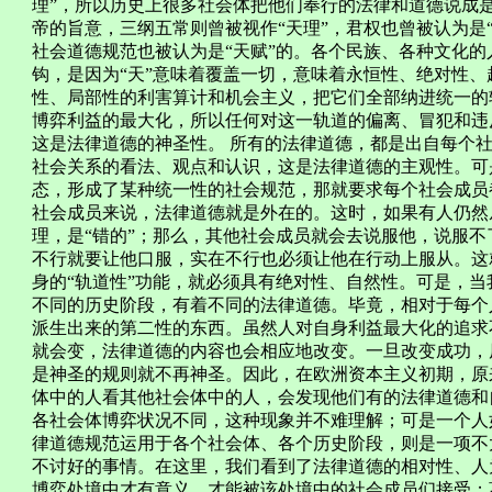
理”，所以历史上很多社会体把他们奉行的法律和道德说成
帝的旨意，三纲五常则曾被视作“天理”，君权也曾被认为是“
社会道德规范也被认为是“天赋”的。各个民族、各种文化的
钩，是因为“天”意味着覆盖一切，意味着永恒性、绝对性
性、局部性的利害算计和机会主义，把它们全部纳进统一的
博弈利益的最大化，所以任何对这一轨道的偏离、冒犯和违
这是法律道德的神圣性。 所有的法律道德，都是出自每个
社会关系的看法、观点和认识，这是法律道德的主观性。可
态，形成了某种统一性的社会规范，那就要求每个社会成员
社会成员来说，法律道德就是外在的。这时，如果有人仍然
理，是“错的”；那么，其他社会成员就会去说服他，说服
不行就要让他口服，实在不行也必须让他在行动上服从。这
身的“轨道性”功能，就必须具有绝对性、自然性。可是，
不同的历史阶段，有着不同的法律道德。毕竟，相对于每个
派生出来的第二性的东西。虽然人对自身利益最大化的追求
就会变，法律道德的内容也会相应地改变。一旦改变成功，原
是神圣的规则就不再神圣。因此，在欧洲资本主义初期，原
体中的人看其他社会体中的人，会发现他们有的法律道德和
各社会体博弈状况不同，这种现象并不难理解；可是一个人
律道德规范运用于各个社会体、各个历史阶段，则是一项不
不讨好的事情。在这里，我们看到了法律道德的相对性、人
博弈处境中才有意义，才能被该处境中的社会成员们接受；