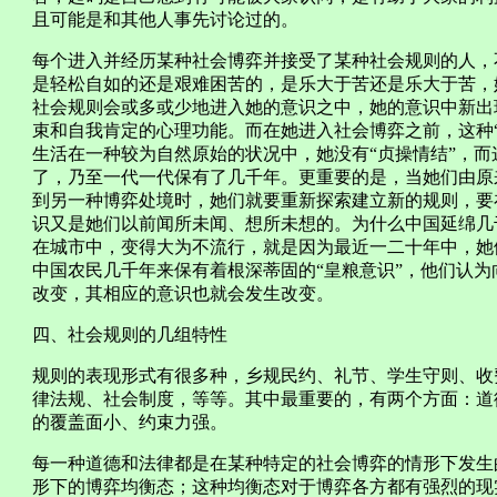
且可能是和其他人事先讨论过的。
每个进入并经历某种社会博弈并接受了某种社会规则的人，
是轻松自如的还是艰难困苦的，是乐大于苦还是乐大于苦，
社会规则会或多或少地进入她的意识之中，她的意识中新出
束和自我肯定的心理功能。而在她进入社会博弈之前，这种
生活在一种较为自然原始的状况中，她没有“贞操情结”，
了，乃至一代一代保有了几千年。更重要的是，当她们由原
到另一种博弈处境时，她们就要重新探索建立新的规则，要
识又是她们以前闻所未闻、想所未想的。为什么中国延绵几
在城市中，变得大为不流行，就是因为最近一二十年中，她
中国农民几千年来保有着根深蒂固的“皇粮意识”，他们认
改变，其相应的意识也就会发生改变。
四、社会规则的几组特性
规则的表现形式有很多种，乡规民约、礼节、学生守则、收
律法规、社会制度，等等。其中最重要的，有两个方面：道
的覆盖面小、约束力强。
每一种道德和法律都是在某种特定的社会博弈的情形下发生
形下的博弈均衡态；这种均衡态对于博弈各方都有强烈的现