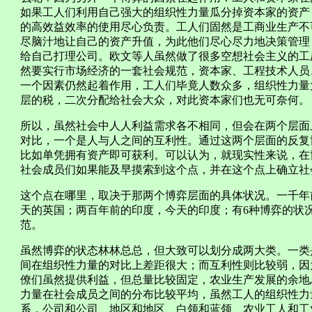
如果工人们利用自己强大的组织性力量瓜分掉资本家的资产
的高效益效率的使用尽心负责。工人们固然是工商业生产不
尽脑汁地让自己的资产升值，为此他们尽心尽力地决策管理
给自己打理公司。欧文等人虽然做了很多空想社会主义的工
然要实行市场经济的一套社会规范，资本家、工程技术人员
一个因素仍然起着作用，工人们毕竟人数众多，组织性力量
层的税，二次分配给社会大众，对此资本家们也无可奈何。
所以，虽然社会中人人利益需求各不相同，但会在两个层面
对比，一个是人与人之间的互利性。通过这两个层面的反复
比如单凭拥有资产即可获利。可以认为，就现实性来说，在
社会成员们如果能及早摸索到这个点，并在这个点上确立社
这个点在哪里，取决于那两个博弈层面的具体状况。一千年
天的英国；两百年前的印度，今天的印度；有6种博弈的状况
范。
虽然博弈的状态林林总总，但大致可以划分成两大类。一类
间在组织性力量的对比上差距很大；而互利性则比较弱，因
僚们虽然提供利益，但总量比较固定，农业生产发展的余地
力量在社会成员之间的分布比较平均，虽然工人的组织性力
系，公司和公司、地区和地区、白领和蓝领、农业工人和工