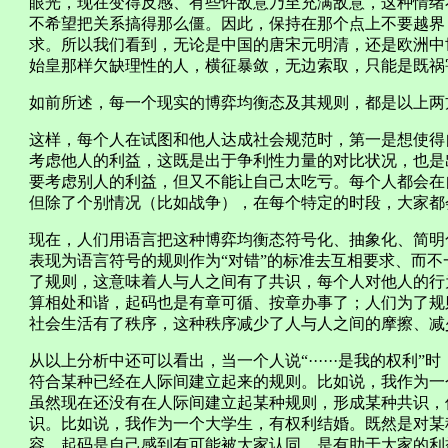
眼光，现在变得反感、有些许敌意乃至充满敌意，这种情绪
不希望把关系搞得那么僵。因此，保持在那个点上不要越界
求。所以我们看到，无论是中国的唐宋元明清，还是欧洲中
始皇那样欠缺理性的人，横征暴敛，无边索取，只能是既祸
如前所述，每一个现实的博弈均衡态及其规则，都是以上两
这样，每个人在试图和他人达成社会规范时，第一是想使得
考虑他人的利益，这既是出于争利性力量的对比状况，也是
要考虑别人的利益，但又不能让自己太吃亏。每个人都会在
但除了个别情况（比如战争），在每个特定的时段，大家都
现在，人们用语言把这种博弈均衡态符号化、抽象化、简明
表现为语言符号的规则作为“对错”的标准去互相要求、而
了规则，这意味着人与人之间有了共识，每个人对他人的行
算相处和谐，起码也是有章可循、按章办事了；人们为了规
社会生活有了秩序，这种秩序减少了人与人之间的摩擦、减
从以上分析中还可以看出，当一个人说“······是我的权利
符合某种已经在人际间建立起来的规则。比如说，我作为一
虽然现在还没有在人际间建立起某种规则，形成某种共识，
识。比如说，我作为一个大学生，有权利结婚。既然是对某
容，起码是自己感到有可能被大家认同，是有助于大家的利