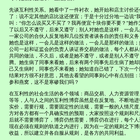
先谈互利性关系。她看中了一件衬衣，她开始和店主讨价还价
了：说不定其他的店比这还便宜；于是十分过分地一边说“
叫：“你怎么说买又不买了？我再便宜十块你要不要？”她
了以后又不遵守，后来又遵守；别人对她也是这样，一会儿
一家公司的合伙人反复地和几位投资者谈各自的责任和义务
她也是这样，一会儿是这样的做法，一会儿是那样的做法；
公司一起和证监会的负责人谈证券交易的做法，每个人都从
共同的做法，不久后，或者是她不遵守，或者是别人不遵守
腾。她生病了同事来看她，后来有两个同事先后生病了她却
己又生病时，同事也不来看她；她知道自己错了，下次一个
结果对方很不好意思，其他去看望的同事则心中有点别扭：
参和燕窝，这不是寒碜我们吗？
在互利性的社会生活的各个领域：商品交易、人力资源管理
等等，人与人之间的互利性博弈虽然是在反复地、不断地进
实价，需要行规，需要固定性的法规，需要一般的人情尺度
方对各方都有一个具确实性的预期，大家按照这个规则和尺
后就不需要博弈了，博弈仍然需要，博弈仍在进行，每个人
现在必须在规则的轨道之内进行，因为在一定的规则之下博
收益，所以建立并各自服从规则，是各方的共同利益。