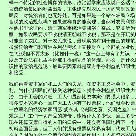
样一个特定的社会博弈的情形，政治哲学家应该说什么话？
官僚统治集团的利益出发，主张建立对农民严厉的管制政策
民反，对统治者们也无好处。可是如果是一个站在农民立场
官税的政治规范吗？如果这样真的能实现，当然对农民利益
在他书里论证的，清王朝军事统治集团浴血奋战，究竟所为
酬，如果农民要求不收税清王朝就不收税，那不是在开玩笑
可能害了农民。对于农民来说，最现实的有利于自己的规范
虽然统治者们和百姓在利益需求上直接对立，全部的农业收
在“征税但不要太多（比如什一税）”这一点上却有了共识
度及其说法在孔孟学说那里得到完备的体现。那么，是什么
识性的政治规范呢？最重要因素就是双方争夺利益的组织性
和接受。
我们再看资本家们和工人们的关系。在资本主义社会中，资
利。为什么国民们都接受这种状态？就争夺利益的组织性力
治，由于工会的兴旺，工人们显然比资本家们要强大很多，
很多资本家担心一旦广大工人拥有了投票权，他们就会投票
一位著名的经济学家阿瑟·扬在其《法国之覆、英国之鉴》
规定工厂主们一切产品的牌价，该给仆人多少钱、雇工多少
现在还算安康自得的人们的口袋中，还会有保障地留下一个先
初就全面普选，但工人们并没有投票废除私有制，代表工人
么呢？因为另外一个博弈的因素在起作用：工人和资本家在