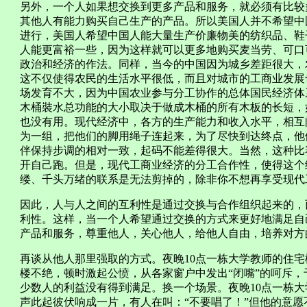
另外，一个人如果想交换到更多产品和服务，就必须有比较
其他人有能力购买自己生产的产品。所以美国人并不希望中
进行，美国人希望中国人能大量生产价廉物美的纺织品、鞋
人能更富裕一些，因为这样就可以更多地购买麦当劳、可口
政治和经济的作法。同样，当今的中国因为城乡差距很大，
这不仅使得农民的生活水平很低，而且对城市的工商业发展
场发育不大，因为中国农业参与分工协作的总体国民经济体
木桶裝水总功能的大小取决于做成木桶的所有木板的长短，
也没有用。现代经济中，各方的生产能力和收入水平，相互
为一组，把他们的脚用绳子连起来，为了尽快到达终点，他
伴保持步调的相对一致，起码不能差得很大。当然，这种比
开自己跑。但是，现代工商业经济的分工合作性，使得这个
缕、千头万绪的联系是无法剪掉的，除非你不想再享受现代
因此，人与人之间的互利性是通过交换与合作组织起来的，
利性。这样，当一个人希望通过交换的方式来更好地满足自
产品和服务，尊重他人，关心他人，给他人自由，培养对方
再谈从他人那里强取的方式。夜晚10点一栋大学教师的住
楼不绝，顿时激起公愤，从各家窗户中发出“闭嘴”的呵斥
少数人的利益没有得到满足。换一个场景。夜晚10点一栋
声此起彼伏响成一片，有人在叫：“不要唱了！”但他的意