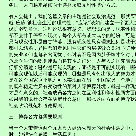
各国，人们越来越倾向于选择采取互利性博弈方式。
有人会提出，我们这篇文章的主题是社会政治规范，那就应该
就“应该”谈社会生活的理想性，“应该”谈如何建立一个更人
保护弱势群体。这种说法很有意义。我想说的是，现实性和
都不会甘于停留在现实，每个人都有或大或小的期盼；可是
只有现实性那是自甘堕落，没有现实性只有理想性则是耽于
都可以结婚，异性恋们看见同性恋们勾肩搭背会觉得心旷神
的失业者们也都衣食无忧，乞讨者不是因为肚子饿才乞讨，
危及医生们的职务津贴而将其拒之门外，人与人之间充满无
仔细分清楚：哪些是可能实现的，哪些是不可能实现的，哪
可能实现但以后可能实现的，哪些是只有付出很大的努力才
是在这个国家这个地方可以实现而在另一个国家另一个地方
的既有稳定性又有变动性的某种人际博弈处境，就是一种现
才是有意义的。社会成员各方之间在互利性和争利性两方面
如果我们说社会存在决定社会意识，那么这两方面的博弈状
社会政治规范和道德原则。
三、博弈各方都需要规则
当一个人带着这两个元素投入到热火朝天的社会生活之中，
时，她很快会感叹：生活真累！