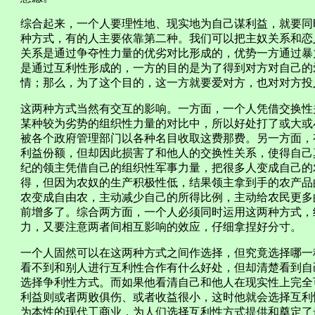
综合起来，一个人要理性地、现实地为自己谋利益，就要同
种方式，有的人主要依靠第二种。我们可以把主奴关系和恋
关系是通过争夺性力量的优劣对比形成的，优势一方通过暴
是通过互利性形成的，一方的目的是为了得到对方对自己的
情；那么，为了这个目的，这一方就要爱对方，也对对方投
这两种方式当然有交互的影响。一方面，一个人凭借交换性
某种较为劣势的组织性力量的对比中，所以好处打了或大或
被各个政府管理部门以各种名目收取这费那费。另一方面，
利益份额，但却因此损害了和他人的交换性关系，使得自己
纪的领主凭借自己的组织性军事力量，把很多人变成自己的
得，但因为农奴的生产积极性低，结果领主拿到手的农产品
农变成自由农，主动减少自己的所得比例，主动给农民更多
前增多了。综合两方面，一个人必须同时运用这两种方式，
力，又要注意两者间相互影响的效应，仔细拿捏好分寸。
一个人固然可以在这两种方式之间作选择，但究竟选择哪一
看不到和别人进行互利性合作有什么好处，但却清楚看到自
选择争利性方式。而如果他看清自己和他人在现实性上完全
利益则或者两败俱伤、或者收益很小，这时他就会选择互利
为本性的现代工商业，为人们选择互利性方式提供和奠定了