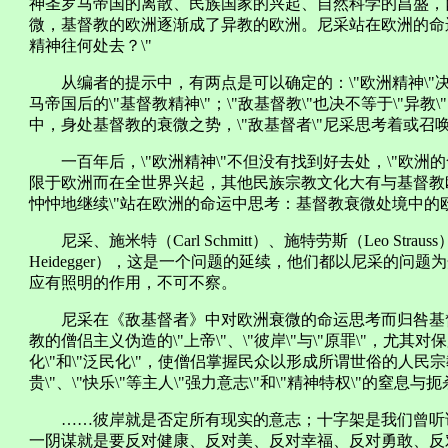
神圣罗马帝国的离散、民族国家的兴起、自然科学的昌盛，
微，基督教的欧洲逐渐成了异教的欧洲。尼采站在欧洲的命
精神往何处去？\"
从编者的提示中，有两点是可以确定的：\"欧洲精神\"决不
马帝国后的\"基督教精神\"；\"敌基督教\"也决不等于\"异
中，身处基督教的衰微之势，\"敌基督者\"尼采思考着或召唤
一百年后，\"欧洲精神\"不但没有找到好去处，\"欧洲的
限于欧洲而在全世界兴起，其他民族宗教文化大有与基督教
忡忡地继续\"站在欧洲的命运中思考：基督教衰微处境中的欧
尼采、施米特（Carl Schmitt）、施特劳斯（Leo Straus
Heidegger），这是一个问题的延续，他们都以尼采的问题
应有照明的作用，不可不察。
尼采在《敌基督者》中对欧洲衰微的命运思考而归咎基
教的僧侣主义伪造的\"上帝\"、\"彼岸\"与\"原罪\"，尤其
化\"和\"泛民化\"，使僧侣掌握民众以形成所谓世俗的人民宗教
贵\"、\"快乐\"等主人\"强力意志\"和\"精神特权\"的窒息
……彼岸就是否定所有现实的意志；十字架是我们曾听
一阴谋就是要反对健康、反对美、反对幸福、反对勇敢、反