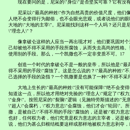
现在要问的是，尼采的\"身位\"是否坚实可靠？它有没
尼采以\"最高的种姓\"作为自然高贵的价值尺度，他们像
人绝不会变得行为鄙俗，也不会眼光悲观，或者说他们的眼睛
大地的\"大地的主宰\"。尼采能找到这样一个人吗？还只
\"理念人\"？
像拿破仑这样的人应当一再出现才对，他们要巩固对个
己却被他不得不采用的手段所腐蚀，从而失去高尚的性格。
使用别的手段。那么，一个凯撒也不一定非变质不可。17
创造一个时代的拿破仑不是一般的皇帝，所以他是\"最高种
得不采用的手段\"腐蚀了。这是怎么说的？\"最高的种姓\
己选择的手段的染指？一个凯撒要是也换了一种\"不得不采用
大地上生长的\"最高的种姓\"没有可能保障\"绝不会变得
知道这一点，所以他才用绝对先验的\"理念人\"规定了\"权
\"金身\"。按照尼采的\"裂脑\"逻辑（见施特劳斯描述的\"
\"超人\"会腐朽，\"权力意志\"会腐蚀，他们才会\"轮回\
撒，是被自己\"不得不用的手段\"腐蚀的，还是被\"权力意
也好，任何权力者，他们究竟是权力意志的主宰者，还是被
说，他们为甚么归根结柢要这样或那样地被权力意志剥夺，或\