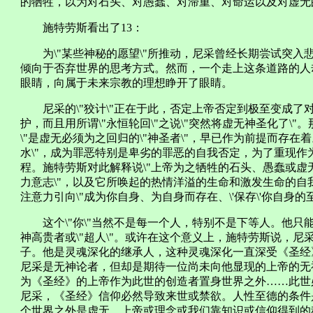
的牺牲，以为对石头、对愚蠢、对滞重、对命运以及对虚无的
施特劳斯看出了13：
为\"某些神秘的愿望\"所推动，尼采曾经长期尝试突入
倾向于否弃世界的思考方式。然而，一个走上这条道路的人
眼睛，向属于未来宗教的理想睁开了眼睛。
尼采的\"狡计\"正在于此，否定上帝否定到极至变成了
护，而且用所谓\"永恒轮回\"之说\"突然将虚无神圣化了\"
\"是虚无必须为之回归的\"神圣者\"，早已作为前提而存在
水\"，成为罪恶特别是卑劣的罪恶的自我否定，为了重现作
程。施特劳斯对此解释说\"上帝为之牺牲的石头、愚蠢或虚
力意志\"，以及它所唤起的热情洋溢的生命和激发生命的自
注意力引向\"成为你自身、为自身而存在、\'保存\'你自身的至
这个\"你\"当然不是每一个人，特别不是下等人。他只
神高贵者或\"超人\"。或许在这个意义上，施特劳斯说，尼
子。他是灵魂深化的继承人，这种灵魂深化一直深受《圣经
尼采是无神论者，但却是期待一位尚未向他显现的上帝的无
为《圣经》的上帝作为此世的创造者置身世界之外……此世
尼采，《圣经》信仰必然导致来世或禁欲。人性至德的条件
个世界之外是虚无，上帝或理念或我们靠知识或信仰得到的