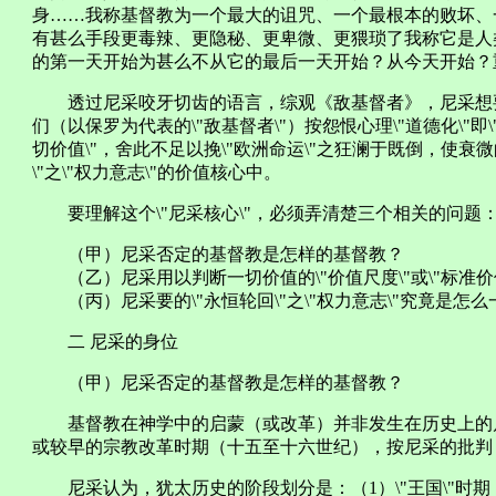
身……我称基督教为一个最大的诅咒、一个最根本的败坏、
有甚么手段更毒辣、更隐秘、更卑微、更猥琐了我称它是人
的第一天开始为甚么不从它的最后一天开始？从今天开始？
透过尼采咬牙切齿的语言，综观《敌基督者》，尼采想要的
们（以保罗为代表的\"敌基督者\"）按怨恨心理\"道德化\"即\"孱
切价值\"，舍此不足以挽\"欧洲命运\"之狂澜于既倒，使衰微的
\"之\"权力意志\"的价值核心中。
要理解这个\"尼采核心\"，必须弄清楚三个相关的问题
（甲）尼采否定的基督教是怎样的基督教？
（乙）尼采用以判断一切价值的\"价值尺度\"或\"标准价
（丙）尼采要的\"永恒轮回\"之\"权力意志\"究竟是怎么
二 尼采的身位
（甲）尼采否定的基督教是怎样的基督教？
基督教在神学中的启蒙（或改革）并非发生在历史上的
或较早的宗教改革时期（十五至十六世纪），按尼采的批判
尼采认为，犹太历史的阶段划分是：（1）\"王国\"时