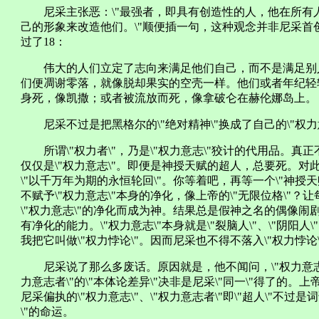
尼采主张恶：\"最强者，即具有创造性的人，他在所有
己的形象来改造他们。\"顺便插一句，这种观念并非尼采首创，黑格尔
过了18：
伟大的人们立定了志向来满足他们自己，而不是满足别
们便凋谢零落，就像脱却果实的空壳一样。他们或者年纪轻
身死，像凯撒；或者被流放而死，像拿破仑在赫伦娜岛上。
尼采不过是把黑格尔的\"绝对精神\"换成了自己的\"权力意
所谓\"权力者\"，乃是\"权力意志\"狡计的代用品。真
仅仅是\"权力意志\"。即便是神授天赋的超人，总要死。对此
\"以千万年为期的永恒轮回\"。你等着吧，再等一个\"神授
不赋予\"权力意志\"本身的净化，像上帝的\"无限位格\"？让
\"权力意志\"的净化而成为神。结果总是假神之名的偶像闹剧
有净化的能力。\"权力意志\"本身就是\"裂脑人\"、\"阴阳
我把它叫做\"权力悖论\"。因而尼采也不得不落入\"权力悖论
尼采说了那么多废话。原因就是，他不闻问，\"权力意志\"自
力意志者\"的\"本体论差异\"决非是尼采\"同一\"得了的
尼采偏执的\"权力意志\"、\"权力意志者\"即\"超人\"不过是词
\"的命运。