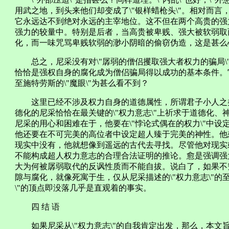
用武之地，到头来他们却变成了\"银样蜡枪头\"。相对而
它永远达不到绝对永远的主宰地位。这不但在两个高贵的强
强力的较量中。特别是后者，当高贵被卑贱、强大被软弱取
化，而一味咒骂卑贱软弱的渺小阴暗的偷窃伪造，这是甚么
总之，尼采没有对\"孱弱的僧侣攫取强大者权力的骗局\
恰恰是强权自身的腐化成为僧侣骗局得以成功的基本条件。
至施特劳斯的\"魔眼\"为甚么看不到？
这里已经不涉及权力自身的道德属性，所谓君子小人之
德化的尼采恰恰在最关键的\"权力意志\"上祈求于道德化、神
尼采的用心和困难在于，他要在\"悖论式偶在的权力\"中
他还要在不可完美的高位者中设定超人臻于完美的神性。他
现实中没有，他就想像到遥远的古代去寻找。尽管他对现实
不能构成超人权力意志的合理合法证明的推论。愈是强调强
大为何被孱弱取代的反讽性质而不能自拔。说白了，如果不究
隙与腐化，就像死寓于生，仅从尼采描述的\"权力意志\"的
\"的顶点即没落几乎是直观着的事实。
四 结 语
如果尼采从\"权力意志\"的自我肯定出发，那么，本文旨在