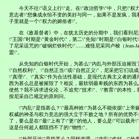
今天不往\"语义上行\"走。在\"政治哲学\"中，只把\"权力意
意志者\"想像成永恒不变的美好与同一，如果不是发疯，我
子里就是一个\"权力的媚俗者\"。
在《敌基督者》中，在犹太历史的分期中，我们看到尼
\"王国\"时期是\"黄金时代\"，第二\"先知\"时期是\"白银时代
了尼采诅咒的\"破铜烂铁时代\"……难怪尼采同卢梭（Jean-Jacqu
盟\"。
从先知的白银时代开始，为甚么\"内乱与外部压迫摧毁了这种
\"自然权利\"、\"自然正当\"或\"自然正义\"，尼采把它们说成是
\"真理\"、\"真实\"作为合法性基础，是现代古典主义者
西为甚么总是被摧毁了？相反，最软弱最卑贱的东西为甚么总
使然？我不诉求进化论，不追究\"技术\"、\"教育\"的本
按尼采自己规定的原则问。
\"内乱\"是指甚么？\"最高种姓\"为甚么不能依据\"上帝
权威的神圣与权力意志的强大立于不败之地？所有的优势不
了，要么是在\"最\"上有了\"更\"的他人，要么是\"可以载舟\
这是任何超人都阻挡不了的\"物性\"。
\"外部压迫\"是指甚么？同样道理。\"内乱\"也好，\"外