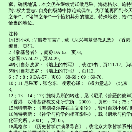
狱。确切地说，本文仍在继续尝试做尼采、海德格尔、施特
到\"权力意志\"自身的裂隙中悖论式偶在。为了能再回到今
之争\"、\"诸神之争\"一个恰如其分的描述。特殊地说，给\"古
恰当的地位。
注释
1引刘小枫：\"编者前言\"，载《尼采与基督教思想》（香港
编目、页码。
2《敌基督者》，简称DA-62，页78。
3参看DA24-27，页24-29。
4转引自莎皮罗：《墙上的书写》，载注1书，页111-12
5转引自莎皮罗：《墙上的书写》，页112。
6；7；8；9 DA-57，页68；68-69；69；69-70。
10；11 尼采著，张念东、凌素心译：《权力意志》（北京：
3。
12；13；14；17引施特劳斯的转述，见《尼采《善恶的
（香港：汉语基督教文化研究所，2000），页69；74；75；
15施特劳斯：《海德格尔存在主义引论》，转引自刘小枫\"编
16施特劳斯：《神学与哲学的相互影响》，载《启示与哲
化研究所，2001），页105。
18黑格尔：《历史哲学讲演录导言》，载北京大学哲学系