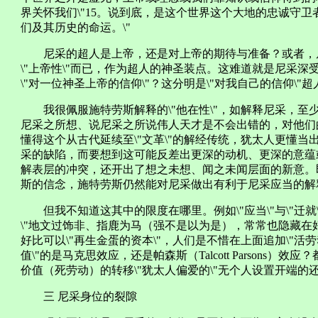
界关怀我们\"15。说到底，是这个世界这个大地的忠诚守卫者即
们及其历史的命运。\"
尼采的超人是上帝，还是对上帝的期待与准备？或者，尼采
\"上帝性\"而已，作为超人的神圣装点。这难道就是尼采
\"对一位神圣上帝的信仰\"？这分明是\"对我自己的信仰\"
我很佩服施特劳斯解释的\"他在性\"，如解释尼采，至
尼采之所想、说尼采之所说伟人天才是不会出错的，对他们
懂得这个从古代延续至\"文革\"的解经传统，犹太人更懂
采的缺陷，而要想到这可能反差出更深的动机、更深的意蕴
解表层的冲突，还开出了想之未想、闻之未闻层面的新意。
斯的信念，施特劳斯仍然能对尼采做出有利于尼采应当的解
但我不知道这其中的限度在哪里。例如\"应当\"与\"迁就\
\"地文过饰非、指鹿为马（强不是以为是），常常也隐藏在
好比可以\"再生金蛋的资本\"，人们是不惜在上面追加\"活劳动\
值\"的是马克思效应，还是帕森斯（Talcott Parsons）
价值（死劳动）的转移\"犹太人偏爱的\"无个人设置开端的还原
三 尼采身位的裂隙