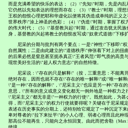
而是充满希望的快乐的表达；（2）\"先知\"时期，先是内
它仍然以先知表达的理想而存在；（3）\"教士\"时期，理
王权的怨恨心理把耶和华虚化以便将其伪造成单纯的正义之神
世界秩序\"涂上神圣的色彩；（4）\"伪造\"时期，掌握
的伟大时代；（5）\"基督教兴起\"时期，通过攻击犹太民族
身，基督教的兴起将教士的怨恨改写成\"奴隶式道德\"下移
尼采的分期与批判有两个要点：一是\"神性\"下移即\"权力\
自然属性；二是由此建立的\"道德秩序\"伸张着下对上的扭曲
的后果必然是窒息甚至扼杀真正\"王者风范\"即气质的高
现世美好生活的\"超人权力意志\"的自然特徵。
尼采说：\"存在的只是解释\"（按，三重意思：不能离
绝对存在，因而也就不存在\"存在的唯一解释\"或\"唯一解释
\"是一种\"存在的解释\"，\"尼采主义\"也应是另一种\"存
意思，\"所有的意义或意义变化都无一例外地是一种权力之行使
\"尼采主义\"都无非是\"一种权力的行使\"。既然如此，为甚
得，而\"尼采主义\"的权力行使就要得呢？关键在于尼采规定
表述在历史事实的分期上，还特别给它规定了一种沉淀下来的
卑对尊者的\"拉下来扯平\"的小人心理、弱者心理而且此
那高位不能再生，只能向之永恒回复。由此而把舍勒（Max S
绝境。