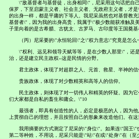
\"敌基督者与基督徒，出身相同\"，尼采用这句话把自己从
保罗，下至启蒙主义者、社会主义者、无政府主义者，才是\
的出身一样，都是平庸的下等人。我尼采虽然也对基督教充满
基督者\"，因为我的出身高贵，我属于\"极少数能获准触及美达
子里向着的是古希腊、古犹太、古罗马、古印度等王国奠基
（丙）尼采要的\"永恒轮回\"之\"权力意志\"究竟是怎么
\"权利、远见和领导天赋等等，是在少数人那里\"，还是\
治，还是建立民主政权--这是民情的分野。
君主政体，体现了对超群之人、元首、救星、半神的信
贵族政体，体现了对少数精英和高等人的信仰。
民主政体，则体现了对一切伟人和精英的怀疑。因为它代表\
们大家都是自私的畜生和庸众。\"10
最强者，即具有创造性的人，必定是极恶的人，因为他
上贯彻自己的理想，并且按照自己的形象来改造他们。在这
我用摘要的方式测定了尼采的\"身位\"。如果连\"国王\"也
第二等种姓，不用说，尼采只能是\"站\"在或\"处身\"在（至少