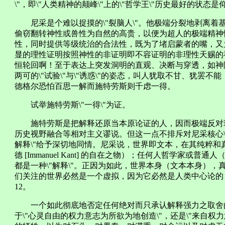
\"，即\"人类精神的颠峰\"上的\"哲学王\"历史最好的状态是
尼采是个难以捉摸的\"裂脑人\"。他极端分裂地剥离着
偷窃翻转神性或兽性为自然的高贵，以便为超人的极端精神
性，同时提供等级统治的合法性，既为了堵启蒙者的嘴，又
显的理性证明按照神性的非证明即不容证明的非理性天赐的
恒轮回啊！至于表达上突发洞明的直观、决断与穿透，如神
两可的\"试验\"与\"诱惑\"的姿态，叫人犹取不甘、犹罢不能
德格尔恐怕百思一解而施特劳斯则千虑一得。
试举施特劳斯\"一得\"为证。
施特劳斯是把解释还原当本原论证的人，因而极端反对
历史视野融合等相对主义谬说。但这一点不排斥对尼采核心\"
解释\"给予深切地同情。尼采说，世界即文本，在其纯粹和
德 [Immanuel Kant] 的自在之物）；任何人哲学家或
都是一种\"解释\"。正因为如此，世界本身（文本本身）
们关注的世界必然是一个虚拟，因为它必然是人类中心论的
12。
一个如此彻底地否定任何绝对而只承认解释强力之取舍的\
于\"心灵自由的权力意志为所欲为地创造\"，还是\"来自