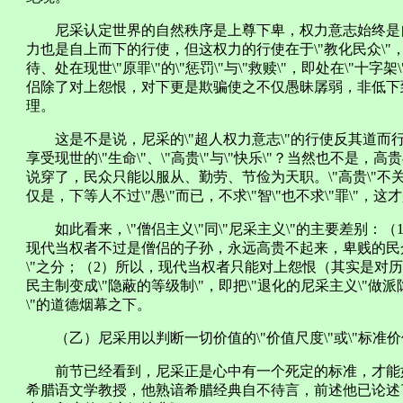
尼采认定世界的自然秩序是上尊下卑，权力意志始终是自上
力也是自上而下的行使，但这权力的行使在于\"教化民众\"，
待、处在现世\"原罪\"的\"惩罚\"与\"救赎\"，即处在\"十
侣除了对上怨恨，对下更是欺骗使之不仅愚昧孱弱，非低下到
理。
这是不是说，尼采的\"超人权力意志\"的行使反其道而
享受现世的\"生命\"、\"高贵\"与\"快乐\"？当然也不是
说穿了，民众只能以服从、勤劳、节俭为天职。\"高贵\"不关
仅是，下等人不过\"愚\"而已，不求\"智\"也不求\"罪\"，这才
如此看来，\"僧侣主义\"同\"尼采主义\"的主要差别：
现代当权者不过是僧侣的子孙，永远高贵不起来，卑贱的民众永
\"之分；（2）所以，现代当权者只能对上怨恨（其实是对
民主制变成\"隐蔽的等级制\"，即把\"退化的尼采主义\"做派隐
\"的道德烟幕之下。
（乙）尼采用以判断一切价值的\"价值尺度\"或\"标准价
前节已经看到，尼采正是心中有一个死定的标准，才能如此
希腊语文学教授，他熟谙希腊经典自不待言，前述他已论述