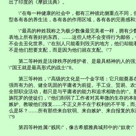
出了印度的《摩奴法典》。
\"在每一种健康的社会中，都有三种彼此侧重点不同，
型各有各的养生法，各有各的作用区域，各有各的完善感和主
\"最高的种姓我称之为极少数像最完美者一样，拥有少
表地上所有善好的东西。……这些人绝不会变得行为鄙俗，
不会去丑化世界。\"在别人只能看到毁灭的地方，他们却能
不是他们想要支配，而是因为他们就在支配。\"7
第二等种姓是法律秩序的维护者、是最具精神的人的强
\"国王就是最高形式的战士\"8。
第三等种姓，\"高级的文化是一个金字塔：它只能奠基
强而有力的、健全巩固的平庸者为前提。手工业、贸易、农
全部职业活动，都只是与平庸者的能力和追求相吻合的\"。
旃陀罗的使徒们，\"他们削弱了工作者对其卑微的生存的本
嫉妒、教唆他们报复……不正义并不在于权利的不平等，而是在
么是坏？……所有那些来自软弱、来自嫉妒、来自报复的东
\"9
第四等种姓属\"贱民\"，像古希腊雅典城邦中的\"奴隶\"，