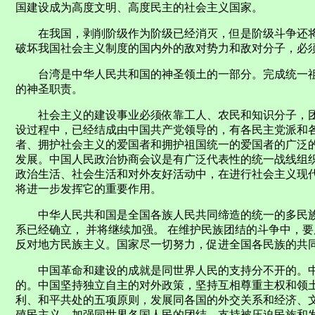
国建设成为高度文明、高度民主的社会主义国家。
在我国，剥削阶级作为阶级已经消灭，但是阶级斗争还将
破坏我国社会主义制度的国内外的敌对势力和敌对分子，必
台湾是中华人民共和国的神圣领土的一部分。完成统一祖
的神圣职责。
社会主义的建设事业必须依靠工人、农民和知识分子，团
设过程中，已经结成由中国共产党领导的，有各民主党派和
者、拥护社会主义的爱国者和拥护祖国统一的爱国者的广泛
发展。中国人民政治协商会议是有广泛代表性的统一战线组
政治生活、社会生活和对外友好活动中，在进行社会主义现
将进一步发挥它的重要作用。
中华人民共和国是全国各族人民共同缔造的统一的多民族
系已经确立， 并将继续加强。 在维护民族团结的斗争中，
反对地方民族主义。国家尽一切努力，促进全国各民族的共
中国革命和建设的成就是同世界人民的支持分不开的。中
的。中国坚持独立自主的对外政策，坚持互相尊重主权和领
利、和平共处的五项原则，发展同各国的外交关系和经济、
殖民主义，加强同世界各国人民的团结，支持被压迫民族和