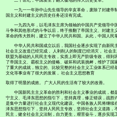
二十世纪，中国发生了翻天覆地的伟大历史变革。
一九一一年孙中山先生领导的辛亥革命，废除了封建帝制
国主义和封建主义的历史任务还没有完成。
一九四九年，以毛泽东主席为领袖的中国共产党领导中国
斗争和其他形式的斗争以后，终于推翻了帝国主义、封建主
革命的伟大胜利，建立了中华人民共和国。从此，中国人民
中华人民共和国成立以后，我国社会逐步实现了由新民主
社会主义改造已经完成， 人剥削人的制度已经消灭， 社会
联盟为基础的人民民主专政，实质上即无产阶级专政，得到
了帝国主义、霸权主义的侵略、破坏和武装挑衅，维护了国
了重大的成就，独立的、比较完整的社会主义工业体系已经
文化等事业有了很大的发展， 社会主义思想教育
取得了明显的成效。 广大人民的生活有了较大的改善。
中国新民主主义革命的胜利和社会主义事业的成就，都是
宁主义、毛泽东思想的指引下，坚持真理，修正错误，战胜
是集中力量进行社会主义现代化建设。中国各族人民将继续
泽东思想指引下，坚持人民民主专政，坚持社会主义道路，
民主，健全社会主义法制，自力更生，艰苦奋斗，逐步实现