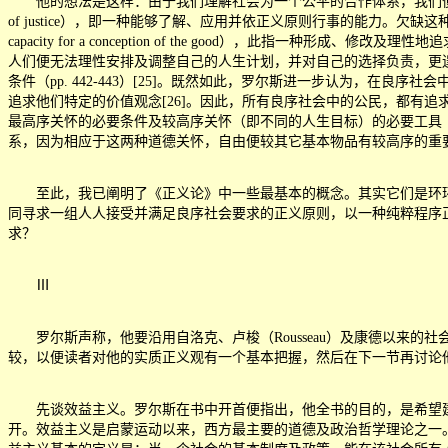
他的想法是这样：由于我们理解社会为一个公平的合作体系，我们便必须对参与
of justice），即一种能够了解、应用并依正义原则行事的能力
capacity for a conception of the good）
人们便无法理性安排及调整自己的人生计划，并对自己的选择负责，更
条件（pp. 442-443）[25]。既然如此，罗尔斯进一步认为，在良序社会中，一
追求他们特定的价值观念[26]。因此，所有良序社会中的公民，都有
最高序关怀的必要条件及较高序关怀（即不同的人生目标）的必要工具（all
系，因为相应于这两种道德关怀，自由便较其它基本物品有较高序的重
至此，我已阐明了《正义论》中一些最基本的概念。其实它们是环环
同寻求一组人人接受并满足良序社会要求的正义原则，以一种纯粹程序
求？
Ⅲ
罗尔斯声称，他要沿用自洛克、卢梭（Rousseau）及康德以来的社
较，以便读者对他的实质正义观有一个基本把握，然后在下一节再讨论
先谈效益主义。罗尔斯在书中开首便指出，他全书的目的，是希望建
开。效益主义是启蒙运动以来，西方最主要的道德及政治哲学理论之一。休谟