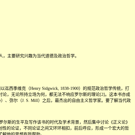
博士候选人，主要研究兴趣为当代道德及政治哲学。
克（Henry Sidgwick, 1838-1900）的规范政治哲学传统，打
讨论，无论所持立场为何，都无法不响应罗尔斯的理论[2]。这本书亦成
弥尔（J. S. Mill）之后，最杰出的自由主义哲学家。要了解当代政
绍罗尔斯的生平及写作该书的时代及学术背景，然后集中讨论《正义论》
创性的论证，不同论证之间又环环相扣，前后呼应，形成一个宏大的哲
了解他的思想有所帮助。