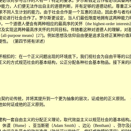
合作的人有一个特定的要求。罗尔斯假定合作者必须具备两种基本的道德能力，第
。欠缺这种能力，人们便无法作出自主的道德判断，并有足够的道德动机，尊重
，此指一种形成、修改及理性地追求不同人生计划的能力。由于社会合作是一个互惠的活动
遑论进行社会合作了。罗尔斯更设定，当人们最低限度地拥有这两种能力
个道德人便会有两种相应的最高序的关怀（the highest-order intere
追求及实现这两种最高序关怀的共同目标。伴随着这种对道德人的理解，
-purpose means）[27]。例如思想及信仰自由便是追求及修正
要性。（第四节将有详述）
相扣的：在一个正义问题出现的环境底下，我们视社会为自由平等的公民
正义的方式规范社会的基本结构，公正分配各种社会基本物品。接下来的
会契约论传统，并将其提升到一个更为抽象的层次，证成他的正义原则。（p
他如何证成他的正义原则。
构一套自由主义的分配正义理论，取代效益主义以规范社会的基本结构。
（Hume）、亚当斯密（Adam Smith）、边沁（Bentham）、