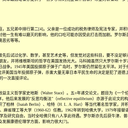
富裕家庭，五兄弟中排行第二[4]。父亲是一位成功的税务律师及宪法专家，
对他一生有难以磨灭的影响，他的口吃可能亦因受此打击而加剧。罗尔斯
境恶劣等等。
曾先后试过化学、数学，甚至艺术史等，但发觉对这些科目，要不没足够
坦的学生兼朋友，并将维根斯坦的哲学在美国发扬光大。马科姆虽然只大罗尔斯
日战争。1945年美国投掷原子弹于广岛时，罗尔斯仍然留在太平洋。对于
批评美国当年投掷原子弹，杀害大量无辜日本平民生命的决定是犯了道德
一的一次直接评论。
义哲学家史地斯（Walter Stace）。五○年递交论文，题目为《一
学程序，他后来发展的
“
反思均衡法
”
（reflective equilibrium）
Isaiah Berlin）、哈特（H. L. A. Hart）等当代著名
理工等大学（1960-62）任教。1962年转到哈佛大学，1979年接替诺贝
，享有极大的教学及研究自由，当时全哈佛只有八人享此待遇。罗尔斯亦先后获牛
发展康德伦理学方面，影响力很大[7]。