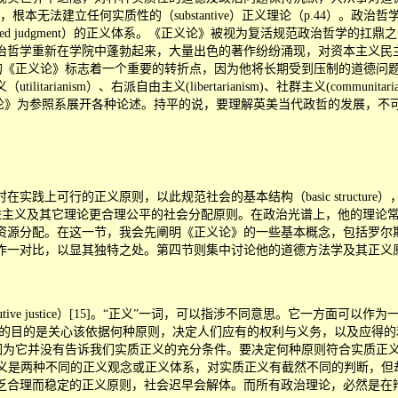
本无法建立任何实质性的（substantive）正义理论（p.44）。
ered judgment）的正义体系。《正义论》被视为复活规范政治哲学
治哲学重新在学院中蓬勃起来，大量出色的著作纷纷涌现，对资本主义民
的《正义论》标志着一个重要的转折点，因为他将长期受到压制的道德问
m）、右派自由主义(libertarianism)、社群主义(communitarianism)
等等，几乎都以《正义论》为参照系展开各种论述。持平的说，要理解英美当代政哲的发
上可行的正义原则，以此规范社会的基本结构（basic structur
主义及其它理论更合理公平的社会分配原则。在政治光谱上，他的理论常被界定为自由
为平等的社会资源分配。在这一节，我会先阐明《正义论》的一些基本概念，包
作一对比，以显其独特之处。第四节则集中讨论他的道德方法学及其正义
ustice）[15]。
“
正义
”
一词，可以指涉不同意思。它一方面可以作为
主题，即正义的目的是关心该依据何种原则，决定人们应有的权利与义务，以及
（formal）的，因为它并没有告诉我们实质正义的充分条件。要决定何种原则
此，虽然效益主义和自由主义是两种不同的正义观念或正义体系，对实质正义有截然不
乏合理而稳定的正义原则，社会迟早会解体。而所有政治理论，必然是在