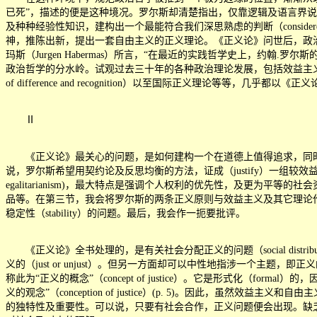
已死
”
，描述的便是这种境况。罗尔斯却清楚指出，仅靠逻辑及语言界说，根
及种种经验性知识，建构出一个最能符合我们深思熟虑的判断（consid
神，推陈出新，提出一套自由主义的正义理论。《正义论》问世后，政
玛斯（Jurgen Habermas）所言，
“
在最近的实践哲学史上，约翰.罗尔斯
政治哲学的分水岭。试观过去三十年的各种政治理论发展，包括效益主义（utilitarianis
of difference and recognition）以至国际正义理论
Ⅱ
《正义论》最关心的问题，是如何建构一个在道德上值得追求，同时在实践
说，罗尔斯希望用契约论及反思均衡的方法，证成（justify）一组较效益
egalitarianism)，最大特点是强调个人权利的优先性，及更
品等。在第三节，我会将罗尔斯的两条正义原则与效益主义及其它理论
稳定性（stability）的问题。最后，我会作一扼要批评。
《正义论》全书处理的，是有关社会分配正义的问题（social distributive j
义的（just or unjust）。但另一方面却可以中性地指涉一个
称此为
“
正义的概念
”
（concept of justice）。它是形式化
义的观念
”
（conception of justice）(p. 5)。因
的独特性及重要性。可以说，只要有社会合作，正义问题便会出现。缺