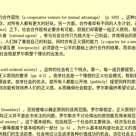
perative venture for mutual advantage）（p
此合作较独自生存，对所有人都有更大的好处。另一方面，合作者却有不同的人生
 of justice）之下，社会合作既有必要亦有可能，但我们却需要一组正
rational egoist），参与社会合作只为极大化一己利益，并视
了重视自己的利益，同时亦有正义感的能力（a capacity for a sen
惠（reciprocity）必须是在一公平的基础上进行合作的结果，而非
on）。这种社会观是罗尔斯整个理论的出发点。
a well-ordered society）。这样的社会有三个特点。第一，每
义原则的要求（pp. 4-5）。良序社会是一个理想的正义社会模式，帮
求。良序社会的优点，是所有人都能公开地（publicly）接受同样
的原则亦能有效培养人们的正义感，从而确保社会稳定。罗尔斯最终希望论
undary），否则便难以确定原则的适用范围。罗尔斯假定，正义原
（p. 8, 401）[17]。国际正义并不是此书关注的问题，罗尔斯亦不讨论得出的
 structure of society）。这个基本结构，包括规范一个社会的主要
妻等都属于基本结构的一部分（p. 6）。为什么基本结构是社会正义的
响我们的生活前景、社会地位以及追求各种价值成功的机会。活在社会主