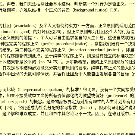
式。再者，我们无法抽离社会基本结构，判断某一个别行为是否正义。一
亦难以维持一个正义的背景（background justice）[19]。
associations）及个人又有何约束力？一方面，正义原则的适
ion of the good）的好坏优劣[20] 。但正义原则却为社团及个
反正义原则的前提下，个人可以自由追求各自的人生计划。这便自然联结
完美的程序正义（perfect procedural justice），意指
种是不完美的程序正义（imperfect procedural justi
对的程序能够做到此点。至于纯粹的程序正义，则是没有独立的标准决定
结果都是公平的（pp. 74-75）。罗尔斯希望，他的正义原则规范
，其次是基本结构必须能充分实现该原则的要求。纯粹程序正义的最大好
中出现的无数可能情状，并容许社团及个人能自由发展各自的目标（p. 76
nterpersonal comparison）的标准？很明显，没有一个
如果不接受效益主义将所有价值都化约为欲望或偏好（preference
primary goods）的概念。这些物品被界定为对所有理性的人生计划
（p. 79）[23] 。它们遂成为社会分配的参考指数（index）。但如何
，这个解释难以成立，并且和书中其它论证不一致。因此，在修订版中，