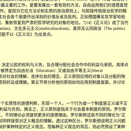
政治哲学最主要的工作，是要发展出一套有效的方法，自由运用我们的道德直觉
的扛鼎之作，是因为它在方法论和实质的政治原则上，均契接传统政治哲学的精
主社会各个层面作出深刻的价值反省及批判。正如德国著名哲学家哈柏
题，重新恢复到严肃的哲学研究的对象的地位。
”
[14]《正义论》成了当代
、文化多元主义(multiculturalism)、差异及认同政治（The politics
展，不可能不以《正义论》为出发点。
e），决定公民的权利与义务，及合理分配社会合作中的利益与承担。具体点
左派（liberalism）又或自由平等主义(liberal
括罗尔斯对社会的理解、良序社会的理念、正义原则应用的对象以及分配的物
原则的证成理据。第五节将分析他的原则如何应用到制度层面，并讨论
一个实质性的道德判断，形容一个人，一个行为或一个制度是正义或不正
应得的利益与负担。换言之，正义原则是指关于社会基本制度的原则。罗尔斯
符合实质正义，不同理论必须提供更多的道德理由。罗尔斯称这些不同的理论为
“
正
同的判断，但却同样接受对正义概念的理解。透过这种区分，罗尔斯想说明正义问题
辩护某种特定的正义观念。而每种正义观念的背后，则必然预设了某种