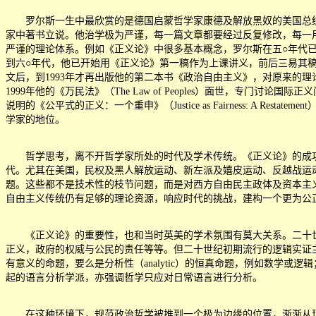
罗尔斯一生中最欣赏的是德国启蒙哲学家康德及解放黑奴的美国总统
家中著书立说。他治学极为严谨，每一篇文章都要经过反复修改，每一
严谨的理论体系。例如《正义论》中很多基本概念，罗尔斯在五○年代已经形
到六○年代，他已开始用《正义论》第一稿作为上课讲义，前后三易其稿
文后，到1993年才再出版他的第二本书《政治自由主义》，对原来的
1999年他的《万民法》（The Law of Peoples）面世，专门
说明的《公平式的正义：一个重申》（Justice as Fairness: A
学家的地位。
哲学思考，离不开哲学家所处的时代及学术传统。《正义论》的成功
代。尤其在美国，民权及黑人解放运动、新左派及嬉皮运动、反越战运
题。这些都不是技术性的枝节问题，而是对西方自由民主政体及资本主义
自由主义传统仍有足够的理论资源，响应时代的挑战，建构一个更为公
《正义论》的重要性，也和当时英美的学术氛围有莫大关系。二十世纪上
正义，政府的权威与公民的责任等等。但二十世纪初期流行的逻辑实证主义（log
有意义的命题，要么是分析性（analytic）的恒真命题，例如数学
起的语言分析学派，亦强调哲学只应对日常语言进行分析。
在这种环境下，规范政治哲学被推到一个极为边缘的位置，渐渐从现