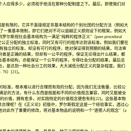
个人应得多少，必须视乎他活在那种分配制度之下。最后，即使我们对
用范围是有限的，它并不直接规定非基本结构的个别社团的分配方法（例如大
人的行为设了一重基本限制，即它们绝对不可以逾越正义原则设下的框架。例如大
到罗尔斯视社会基本结构为一满足
“
纯粹的程序正义
”
（pure procedural
我们既有一个决定公正分配的独立标准，同时又有可行的程序达到该标准。例如我们要在
ce），即虽有独立的标准，却没有可行的程序，绝对保证得到预期的结果。司法审
何者是正确的结果，但却有一公平的程序，保证无论得出什么结果，都
的社会基本结构，亦能保证一个公平的程序，令得社会分配的结果，最后总
处，是达到一种社会分工的效果，大大减低分配正义的复杂程度。我们
）[21]。
共同接受的标准，根本难以进行合理而有效的分配，因为我们无法衡量、比较公
）的满足的方法，有什么东西是既能和不同的价值观念兼容，同时又能被全
都有用的价值，拥有愈多，对实践特定的价值观念便愈有利[22]。这些基本物
证明这种说法合理呢？在《正义论》初版中，罗尔斯假定这是一个经验事实，透过心
他对此作了重要的修改，将对基本物品的说明和一个
“
道德人的观念
”
（a