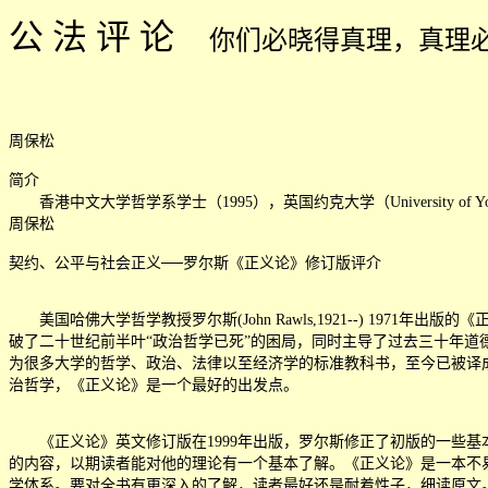
公 法 评 论
你们必晓得真理，真理
周保松
简介
香港中文大学哲学系学士（1995），英国约克大学（University o
周保松
契约、公平与社会正义──罗尔斯《正义论》修订版评介
美国哈佛大学哲学教授罗尔斯(John Rawls,1921--) 1971年出
破了二十世纪前半叶
“
政治哲学已死
”
的困局，同时主导了过去三十年道德
为很多大学的哲学、政治、法律以至经济学的标准教科书，至今已被译成二十多
治哲学，《正义论》是一个最好的出发点。
《正义论》英文修订版在1999年出版，罗尔斯修正了初版的一些基本
的内容，以期读者能对他的理论有一个基本了解。《正义论》是一本不
学体系。要对全书有更深入的了解，读者最好还是耐着性子，细读原文