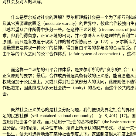
对社会及对人的理解。
什么是罗尔斯对社会的理解？罗尔斯理解社会是一个为了相互利益的合作冒险（a coo
及其它资源适度匮乏（moderate scarcity）的世界中，彼
此总希望从合作所得中多分一些。在这种正义环境（circumstances
求。但我们得留意，正义环境的出现，并不意味人人都是理性的自利主义者（
原则，而只是各方迫于现实而作的暂时妥协而已（p. 122）。罗尔斯认为，人们除
则最重要是体现一种公平的精神，得到自由平等的参与者的合理接受。所谓互
由平等的个人之间的公平合作体系（a fair system of cooperati
而这样一个理想的公平合作体系，是罗尔斯所称的
“
良序的社会
”
（
正义原则的要求；最后，合作成员普遍具备有效的正义感，能自愿遵从正
权威强加于公民身上，又或只得到社会某部分人的认同，此原则便不值得追
作出裁定，因此能成为多元社会统一（unity）的基础。而这个公共
会。
既然社会正义关心的是社会分配问题，我们便须先界定社会的界限（bo
足的民族社群（self-contained national community）
应用到社会各个领域，而只适用于
“
社会的基本结构
”
（the basic
益分配。例如宪法、竞争性市场、法律上所承认的财产形式，以至一夫一
一出生，便无可选择地活在某种社会制度之下。这些制度很大程度上影