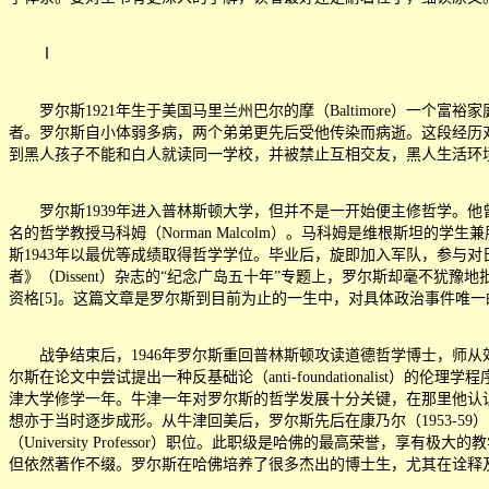
Ⅰ
罗尔斯1921年生于美国马里兰州巴尔的摩（Baltimore）一个
者。罗尔斯自小体弱多病，两个弟弟更先后受他传染而病逝。这段经历
到黑人孩子不能和白人就读同一学校，并被禁止互相交友，黑人生活环
罗尔斯1939年进入普林斯顿大学，但并不是一开始便主修哲学。他
名的哲学教授马科姆（Norman Malcolm）。马科姆是维根斯
斯1943年以最优等成绩取得哲学学位。毕业后，旋即加入军队，参与对
者》（Dissent）杂志的
“
纪念广岛五十年
”
专题上，罗尔斯却毫不犹豫地
资格[5]。这篇文章是罗尔斯到目前为止的一生中，对具体政治事件唯
战争结束后，1946年罗尔斯重回普林斯顿攻读道德哲学博士，师从效益主
尔斯在论文中尝试提出一种反基础论（anti-foundationalist）的伦理
津大学修学一年。牛津一年对罗尔斯的哲学发展十分关键，在那里他认识了柏林（
想亦于当时逐步成形。从牛津回美后，罗尔斯先后在康乃尔（1953-59）、麻省
（University Professor）职位。此职级是哈佛的最高荣誉
但依然著作不缀。罗尔斯在哈佛培养了很多杰出的博士生，尤其在诠释及