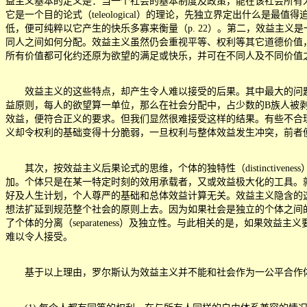
益主义基本的定义是：当一个社会的基本制度及政策，能在该社会所有人中
它是一个目的论式（teleological）的理论，先独立界定出什么是
低，便可纯粹以它产生的快乐多寡来衡量（p. 22）。第二，效益主义是一
同人之间如何分配。效益主义虽然仍会重视平等、权利等其它道德价值，理由
所有价值都可化约还原为欲望的满足或快乐，并可在不同人及不同价值
效益主义的这些特点，却产生令人难以接受的后果。其中最大的问题
益原则，每人的欲望算一单位，那么在社会分配中，占少数的B族人被
效益，便符合正义的要求。但我们显然很难接受这样的结果。有些不合
义却令权利的基础变得十分脆弱，一旦权利与整体效益发生冲突，前者
其次，按效益主义后果论式的思维，个体的独特性（distinctiveness）
加。个体只是在某一特定时刻的效用承载者，又或效益极大化的工具。
好及人生计划，个人尊严的基础和总体效益计算无关。效益主义隐含的这种
想法扩延到规范整个社会的原则上去。因为如果社会是独立的个体之间
了个体的分离（separateness）及独立性。与此相关的是，如
难以令人接受。
基于以上理由，罗尔斯认为效益主义并不能和社会作为一公平合作体