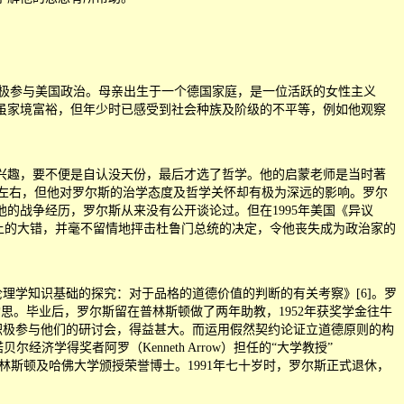
并积极参与美国政治。母亲出生于一个德国家庭，是一位活跃的女性主义
虽家境富裕，但年少时已感受到社会种族及阶级的不平等，例如他观察
兴趣，要不便是自认没天份，最后才选了哲学。他的启蒙老师是当时著
十岁左右，但他对罗尔斯的治学态度及哲学关怀却有极为深远的影响。罗尔
他的战争经历，罗尔斯从来没有公开谈论过。但在1995年美国《异议
上的大错，并毫不留情地抨击杜鲁门总统的决定，令他丧失成为政治家的
个伦理学知识基础的探究：对于品格的道德价值的判断的有关考察》[6]。罗
亦源于此论文的构思。毕业后，罗尔斯留在普林斯顿做了两年助教，1952年获奖学金往牛
哲学家，并积极参与他们的研讨会，得益甚大。而运用假然契约论证立道德原则的构
尔经济学得奖者阿罗（Kenneth Arrow）担任的
“
大学教授
”
津、普林斯顿及哈佛大学颁授荣誉博士。1991年七十岁时，罗尔斯正式退休，