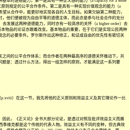
一是具有一种正义感的能力（a capacity for a sense
正义原则规定的公平合作条件。第二是具有一种实现价值观念的能力（a
，因此参与者均希望从合作中，能更好地实现各自的人生目标。如果欠缺第二种能力，
时，他们便被视为自由平等的道德主体，而此亦是参与社会合作的充分
sts）去发展这两种道德能力，同时亦有一较高序的关怀（a higher-order）去
对基本物品的论证亦跟着改变。基本物品的重要，在于它们是实现公民两种
某种价值观念的必要条件。罗尔斯作出这种修正，和证成自由的优先性有密切关
之间的公平合作体系；而合作者在两种最高序的道德关怀推动下，共
问题是：透过什么方法，得出一组怎样的原则，才能满足这一系列要
.xviii）在这一节，我先将他的正义原则和效益主义及其它理论作一比
因此，《正义论》全书大部分论证，是透过对照及批评效益主义而展
弥尔及西季维克都是这个传统的代表人物。效益主义有不同的变种，但古典效