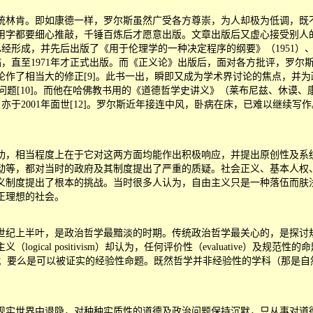
林肯。即如康德一样，罗尔斯虽然广受各方尊崇，为人却极为低调，既不
用字都要细心推敲，千锤百炼后才愿意出版。文章出版后又虚心接受别人
成，并先后出版了《用于伦理学的一种决定程序的纲要》（1951）、《两种
，直至1971年才正式出版。而《正义论》出版后，面对各方批评，罗尔
理论作了相当大的修正[9]。此书一出，瞬即又成为学术界讨论的焦点，
讨论国际正义问题[10]。而他在哈佛教书用的《道德哲学史讲义》（莱布尼兹、休
 Restatement）亦于2001年面世[12]。罗尔斯近年接连中风，卧病在床
，相当程度上在于它对这两方面均能作出积极响应，并提出原创性及系统
动等，都对当时的政府及其制度提出了严重的质疑。社会正义、基本人权
制度提出了根本的挑战。当时很多人认为，自由主义只是一种落伍而肤浅
正理想的社会。
半叶，是政治哲学最黯淡的时期。传统政治哲学最关心的，是探讨规范性的
ical positivism）却认为，任何评价性（evaluative）
或逻辑；要么是可以被证实的经验性命题。既然哲学并非经验性的学科（那
实世界中退隐，对种种实质性的道德及政治问题保持沉默，只从事对道