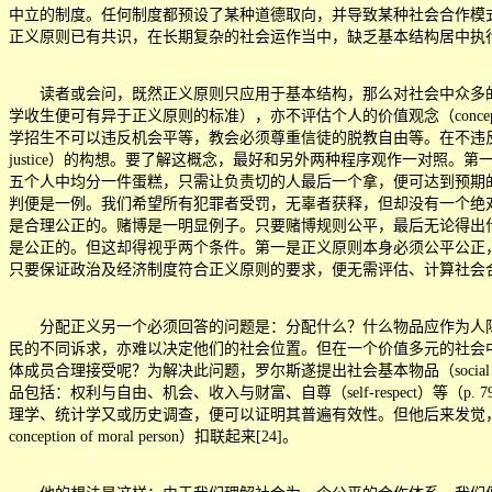
中立的制度。任何制度都预设了某种道德取向，并导致某种社会合作模
正义原则已有共识，在长期复杂的社会运作当中，缺乏基本结构居中执行及调整，
读者或会问，既然正义原则只应用于基本结构，那么对社会中众多的社团（
学收生便可有异于正义原则的标准），亦不评估个人的价值观念（concept
学招生不可以违反机会平等，教会必须尊重信徒的脱教自由等。在不违
justice）的构想。要了解这概念，最好和另外两种程序观作一对照。第一种是
五个人中均分一件蛋糕，只需让负责切的人最后一个拿，便可达到预期的结果。第二
判便是一例。我们希望所有犯罪者受罚，无辜者获释，但却没有一个绝
是合理公正的。赌博是一明显例子。只要赌博规则公平，最后无论得出什么
是公正的。但这却得视乎两个条件。第一是正义原则本身必须公平公正
只要保证政治及经济制度符合正义原则的要求，便无需评估、计算社会合作
分配正义另一个必须回答的问题是：分配什么？什么物品应作为人际间比较（i
民的不同诉求，亦难以决定他们的社会位置。但在一个价值多元的社会中，
体成员合理接受呢？为解决此问题，罗尔斯遂提出社会基本物品（social 
品包括：权利与自由、机会、收入与财富、自尊（self-respect）等
理学、统计学又或历史调查，便可以证明其普遍有效性。但他后来发觉
conception of moral person）扣联起来[24]。