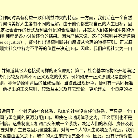
. 109）。这种合作同时具有利益一致和利益冲突的特点。一方面，我们活在一个自然
计划，对何谓美好人生各有不同的理解。由于他们都重视自己的人生目标，因
义原则，规定社会合作的模式及利益分配的合理准则，并裁决人们各种相冲突的诉
得出的原则纯粹是各方讨价还价的结果。因为严格来说，这样的原则并不是道德
se of justice），能够作出道德判断并自愿遵从合理的道德原则。正义原
由现实社会中各方不平等的位置来决定[16]。因此，我们应视社会为一自
一成员都接受，并知道其它人也接受同样的正义原则；第二，社会基本结构公开地满足
助我们比较及判断不同正义观念的优劣。例如如果一正义原则只是由外在
的原则，亦清楚原则背后的证成理据。当彼此出现纷争，便可有一共同标准
证，他提出的正义原则，较效益主义及其它理论，更能建立一个良序的社
则只适用于一个封闭的社会体系，和其它社会没有任何联系，而只是一个自
原则能否用来规范国与国之间的资源分配[18]。即使在此封闭体系之内，正义原则也不是
政治、经济及社会制度。这些制度互相调合交织成一个系统，决定人们的权利、责任及利
首要对象？主要是因为这些制度，对每一个人的人生影响至为深远。我们
义或自由主义之下，我们的人生前景便完全不同。因此，没有所谓价值