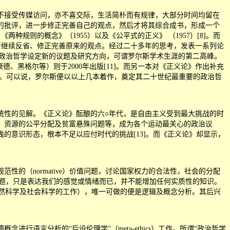
接受传媒访问，亦不喜交际，生活简朴而有规律，大部分时间均留在
的批评，进一步修正完善自己的观点，然后才将其综合成书，形成一个
规则的概念》（1955）以及《公平式的正义》 （1957）[8]。而
斯继续反省、修正完善原来的观点。经过二十多年的思考，发表一系列论
并为政治哲学设定新的议题及研究方向，可谓罗尔斯学术生涯的第二高峰。
谟、康德、黑格尔等）则于2000年出版[11]。而另一本对《正义论》作出补充
，已难以继续写作。可以说，罗尔斯便以以上几本着作，奠定其二十世纪最重要的政治哲
性的见解。《正义论》酝酿的六○年代，是自由主义受到最大挑战的时
、资源的公平分配及贫富悬殊问题等，成为各个运动最关心的政治议
的意识形态，根本不足以应付时代的挑战[13]。而《正义论》却显示，
（normative）价值问题，讨论国家权力的合法性，社会的分配
及规范性的命题，只是表达我们的感觉或情绪而已，并不能增加任何实质性的知识。
是自然科学及社会科学的工作），唯一可做的便是逻辑及概念分析。其后兴
德概念进行语言分析的
“
后设伦理学
”
（meta-ethics）工作。所谓
“
政治哲学