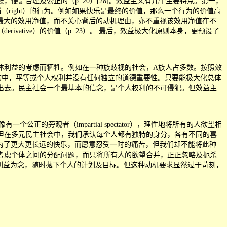
是合理及公正的（p. 20）[28]。效益主义有几个主要特点。第一，
正当（right）的行为。例如如果快乐是最终的价值，那么一个行为的价值高
能否产生最大的效用净值，而不关心背后的动机理由，亦不重视该效用净值在不
ative）的价值（p. 23）。 最后，效益极大化原则本身，更预设了
利益的考虑而牺牲。例如在一种族歧视的社会，A族人占多数。按照效
构中，平等或个人权利并没有任何独立的道德重要性。只要能极大化总体
出去。民主社会一个最基本的信念，是个人权利的不可侵犯。但效益主
个公正的旁观者（impartial spectator），理性地将所有的人欲望相
但在多元民主社会中，我们承认每个人都有独特的身分，各有不同的喜
或许为了更大更长远的快乐，而愿意忍受一时的痛苦，但我们却不能将此种
考虑个体之间的分配问题，而只将所有人的欲望合并，正正忽略及扼杀
整体利益为念，随时拋下个人的计划及目标。但这种动机要求显然过于苛刻，