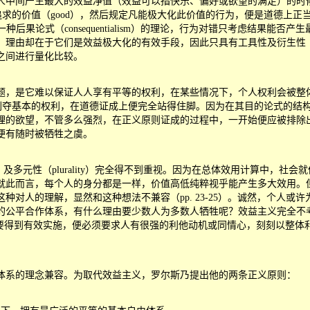
间产生最大的效益净值（效益可以指快乐、偏好或欲望的满足）的时候，便
最值得追求的价值（good），然后规定凡能极大化此价值的行为，便是道德上
种后果论式（consequentialism）的理论，行为对错只考虑结果
却在于它们是效益极大化的有效手段，因此只具有工具性及衍生性（deriv
之间进行量化比较。
，是它难以保证人人享有平等的权利，在某些情况下，个人权利会被整体
剥夺基本的权利，在道德证成上便完全站得住脚。因为在其目的论式的结
理的欲望，不管多么强烈，在正义原则证成的过程中，一开始便应被排除
便有随时被牺牲之虞。
及多元性（plurality）完全得不到重视。因为在总体效用计算中，社会就像有一
就此而言，每个人的身分都是一样，价值高低纯粹视乎能产生多大效用。
对人的理解，显然和这种想法不兼容（pp. 23-25）。诚然，个人
的公平合作体系，有什么理由要少数人为多数人牺牲呢？效益主义完全不
果效益主义要得到有效实施，便必须要求人有很强的利他动机或同情心，刻刻以
系的理念兼容。为取代效益主义，罗尔斯乃提出他的两条正义原则：