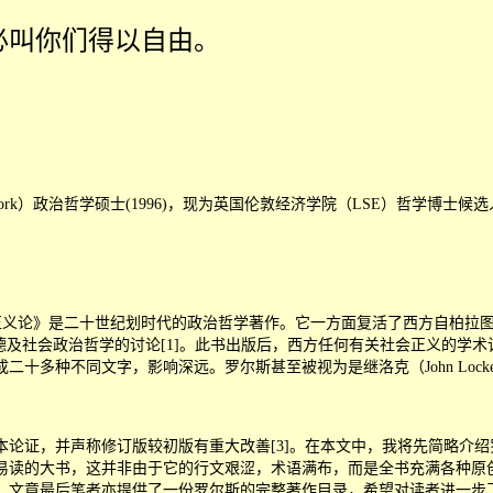
必叫你们得以自由。
f York）政治哲学硕士(1996)，现为英国伦敦经济学院（LSE）哲学
版的《正义论》是二十世纪划时代的政治哲学著作。它一方面复活了西方自柏拉图以迄西季维
及社会政治哲学的讨论[1]。此书出版后，西方任何有关社会正义的学术
种不同文字，影响深远。罗尔斯甚至被视为是继洛克（John Locke）、
论证，并声称修订版较初版有重大改善[3]。在本文中，我将先简略介
易读的大书，这并非由于它的行文艰涩，术语满布，而是全书充满各种原
。文章最后笔者亦提供了一份罗尔斯的完整著作目录，希望对读者进一步