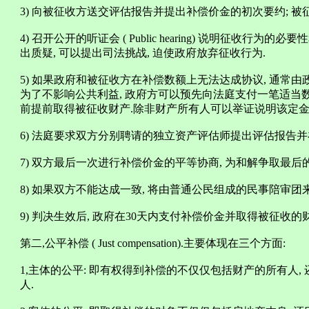
3) 向被征收方送交评估报告并提出补偿价金的初次要约; 被征收方可以提
4) 召开公开的听证会 ( Public hearing) 说明征收行
出质疑, 可以提出司法挑战, 迫使政府放弃征收行为.
5) 如果政府和被征收方在补偿数额上无法达成协议, 通常由
为了不影响公共利益, 政府方可以预先向法庭支付一笔适当
前提前取得被征收财产.除非财产所有人可以举证说明该定金
6) 法庭要求双方分别聘请的独立资产评估师提出评估报告并
7) 双方最后一次进行补偿价金的平等协商, 为和解争取最后
8) 如果双方不能达成一致, 将由普通公民组成的民事陪审团
9) 判决生效后, 政府在30天内支付补偿价金并取得被征收的财
第二,公平补偿 ( Just compensation).主要体现在三个方面:
1,主体的公平: 即有权得到补偿的不仅仅包括财产的所有人,
人.