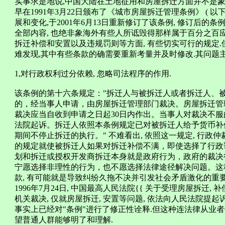
实事求是地说,中国大陆在土地征用和房屋拆迁方面并不是象
早在1991年3月22日颁布了《城市房屋拆迁管理条例》 ( 以
展和变化,于2001年6月13日重新修订了该条例, 修订后的条
全部内容, 也绝非象海外有些人所诋毁得那样属于百分之百应当
拆迁补偿和安置以及违规罚则等方面, 有些切实可行的规定.
难发现,其中有些条款的确需要重新考量并及时修改.其问题主
1,对行政权利过分依赖, 忽略司法程序的作用.
该条例的第十六条规定："拆迁人与被拆迁人或者拆迁人、
的，经当事人申请，由房屋拆迁管理部门裁决。房屋拆迁管
裁决应当自收到申请之日起30日内作出。当事人对裁决不服
法院起诉。拆迁人依照本条例规定已对被拆迁人给予货币补
期间不停止拆迁的执行。" 不难看出, 依照这一规定, 行政
的规定就使被拆迁人如果对拆迁补偿不满，即使选择了行政
划和拆迁或授权开发商拆迁本身就是政府行为，政府的裁决
宁愿选择非理性的行为，也不愿选择法律途径解决问题。这
款, 有可能就是导致纠纷久拖不决并引发社会矛盾激化的重要
1996年7月24日, 中国最高人民法院{{ 关于受理房屋拆迁, 
机关裁决, 仅就房屋拆迁, 安置等问题, 依法向人民法院提起
事实上已经对"条例"进行了修正性诠释.但这种连法律从业者
望普通人群能够明了和理解.