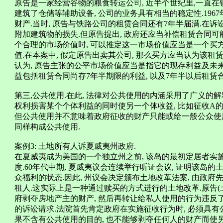
原告是一家经营谷物的粮食转运公司, 近半个世纪里,一直在
建筑了仓储等辅助设备, 公司的业务具有相当的稳定性.196
财产.当时, 原告与铁路公司的租赁合同还有7年半届满.在诉
附加建筑物的损失.但原告提出, 政府还应当补偿租赁合同可
个合理的市场价值时, 可以推定这一市场价值应当是一个买
值.在本案中, 假定原告出卖其公司, 那么买方应当认为该租
认为, 原告主张的公平市场价值应当是指它的现存利益及未来
益包括租赁合同尚存7年半期限的利益, 以及7年半以后租赁
第三,公共使用.在此, 法律对公共使用的内涵采用了广义的解
权利损害某个个体利益的同时使另一个体收益, 比如征收A的
但公共使用并不意味着政府征收的财产只能或给一般公众使用
同样构成公共使用.
案例3: 土地所有人诉夏威夷州政府.
在夏威夷成为美国的一个独立州之前, 该岛的最初定居者实
度.60年代中期, 夏威夷议会连续举行听证会议, 证明该岛
众福利的状态.因此, 州议会决定颁布土地改革法案, 由政
租人.这实际上是一种通过赎买的方式进行的土地改革.原告(
府剥夺房地产主的财产, 然后再转让给私人使用的行为违反
的诉讼请求.法院首先肯定政府在实施征收行为时, 必须具有
果不含有公共使用的目的, 也不能够剥夺任何人的财产而使另