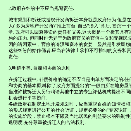
2,政府在纠纷中不应当规避责任.
城市规划和拆迁或授权开发商拆迁本身就是政府行为.但是在"条
人( 多为房地产开发商)"推上前台, 自己"淡入"幕后, 扮演
堂, 政府可以回避涉讼的责任和义务.这大概是一个极其具有富
构的压力, 但同时也无异于为政府官员的官僚主义和无视民
因的诸因素中，官僚的冷漠和资本的贪婪，显然是引发民怨的重
这些纠纷的始作俑者.应当在法律上承担不可推卸的义务和责
责任.
3,明确平等, 自愿和协商的原则.
在拆迁过程中, 补偿价格的确定不应当是由单方面决定的.任
和协商的基本原则.除了政府方面提出的"一般由所在地房屋
当准许被拆迁人另行聘请其他中立的专业评估机构提出不同的
机会进行平等协商.
各级政府在制定土地开发规划时，应当重视百姓的知情权和基
的形式规定进行公开的社会听证，规定必要的的"专家论证"
的实施阶段，禁止根本不顾及当地居民的利益要求的强制性开
透明度,充分尊重被拆迁人的合法权利.