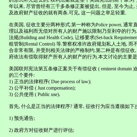
年以来, 尽管曾经有三千多条修正案被提出, 但是, 至今为止,
及政府财产征收的就有两条.可见, 这一问题之举足轻重.
在美国, 征收主要分两种形式.第一种称为Police power,
理以及福利而无偿对所有人的财产施以限制乃至剥夺的行为.警察权
法规(Building and Health Code), 让移要求(Set-back Requirem
租管制(Rental Control) 等.警察权准许政府规划私人
合非常有限, 并受到相关法律的严格制约.第二种是有偿征收, 英文称为emin
府依法有偿取得财产所有人的财产的行为.本文讨论的主要是
美国联邦宪法第五条修正案关于有偿征收 ( eminent doma
的三个要件:
1) 正当的法律程序( Due process of law);
2) 公平补偿 ( Just compensation);
3) 公共使用 ( Public use).
首先, 什么是正当的法律程序? 通常, 征收行为应当遵循如下
1) 预先通告;
2) 政府方对征收财产进行评估;