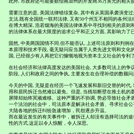
此外, 市政府还可能要赔偿南加州的开发商36万美元的相关
需要注意的是, 美国法律错综复杂, 其中有从英国承袭演变
文法.既有全国统一联邦法律, 又有50个州互不相同的各州法
在博大精深, 浩若烟海的美国法律体系中寻找到相关的原则和案例
的法律体系在最大限度的追求公平和正义方面, 其影响力了
固然, 中美两国国情不同.但不能否认, 上述司法原则和判
本原理和技术手段, 毫无疑问应当属于人类先进文明和文化的
国, 已经很少有人再把它们慷慨地视为资本主义社会的专利了
在社会经济和法律高度发达的美国社会, 大多数司法上的争
阶段, 人们和政府之间的争执, 主要发生在合理补偿的数额问
今天的中国, 无疑是在经历一个飞速发展和新旧交替的时代
用和居民拆迁当然难以避免。但是, 当残垣断壁在推土机的
屏障却始终冥顽难移。这种严重的不协调, 势必导致社会矛
一个法治的社会中，司法原本是解决社会矛盾、寻求社会公
大陆各地的拆迁纠纷急速增加，民怨逐步升温。
而在最近发生的有关事件中，被拆迁人却没有选择司法的途
性的方式.这足以令人惊醒，令人深思。