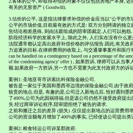
2.客体的公平, 即取得补偿的对象不仅仅包括房地产本身, 
有关的无形资产 ( Goodwill).
3.估价的公平, 这是指法律要求补偿的价金应当以"公平的市场价值( f
公平的市场价值,目前最有效的方式是: 双方分别聘请的独
告结论相差悬殊, 则由法庭组成的陪审团裁定.人们可以抱怨,
阶段经济科学的发展水平上, 除此之外, 人们实在没有什么
法院通常都认定高出政府补偿价格的评估报告.因此,有关政
力追逐的目标.在律师费用的收取上, 与交通肇事案件和医疗
can be handled on a contingency based on a percentage of the amo
of the condemning agency' offer ) , 如果胜
额.如果政府一方胜诉,另一方也不需要为此支付政府方的诉讼
案例1: 圣地亚哥市诉索比科保险金融公司.
被告是一家位于美国和墨西哥边境的保险金融公司.由于政府
较贵的地点.但是, 有趣的是,公司迁入新地点后, 恰好遇到墨
了400%,公司为此因祸得福.但是该公司仍然不接受政府提
失.经过两审诉讼程序,陪审团拒绝了被告的请求.
之前和搬迁之后的差异 (损失) .仅仅提出新地点的运营费用
公司的营业额每月增加了400%的事实, 已经使该公司提出类
案例2: 粮食转运公司诉某郡政府.