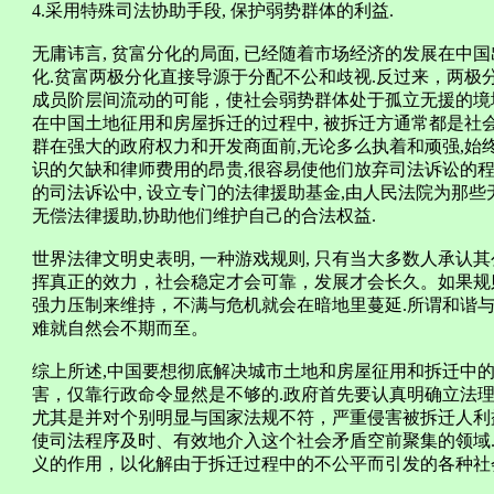
4.采用特殊司法协助手段, 保护弱势群体的利益.
无庸讳言, 贫富分化的局面, 已经随着市场经济的发展在中国出
化.贫富两极分化直接导源于分配不公和歧视.反过来，两极
成员阶层间流动的可能，使社会弱势群体处于孤立无援的境
在中国土地征用和房屋拆迁的过程中, 被拆迁方通常都是社
群在强大的政府权力和开发商面前,无论多么执着和顽强,始终
识的欠缺和律师费用的昂贵,很容易使他们放弃司法诉讼的程序
的司法诉讼中, 设立专门的法律援助基金,由人民法院为那
无偿法律援助,协助他们维护自己的合法权益.
世界法律文明史表明, 一种游戏规则, 只有当大多数人承
挥真正的效力，社会稳定才会可靠，发展才会长久。如果规
强力压制来维持，不满与危机就会在暗地里蔓延.所谓和谐与
难就自然会不期而至。
综上所述,中国要想彻底解决城市土地和房屋征用和拆迁中
害，仅靠行政命令显然是不够的.政府首先要认真明确立法理
尤其是并对个别明显与国家法规不符，严重侵害被拆迁人利
使司法程序及时、有效地介入这个社会矛盾空前聚集的领域
义的作用，以化解由于拆迁过程中的不公平而引发的各种社