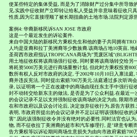
使某些特定的集体受益, 而是为了消除财产过分集中所导致
见.实践中征收财产立即转让给私人受益并非意味着征收只具
性质,因为它直接理顺了被长期扭曲的土地市场.法院判定原告
案例4: 华裔新移民诉SAN JOSE 市政府
这是一个最近发生的诉讼案件.
来自中国大陆的新移民方秉权先生和他的妻子共同拥有TROPI
人均是亚裔和拉丁美洲裔等少数族裔.该商场占地10英亩, 地处
圣荷西市政府指认TROPICANA商场为"荒废区域"(BLIGHTED AR
用土地征收权将该商场强行征收, 同时要将该商场转交给另
将耗资5000万美元进行商场重整计划, 但此时方秉权投资8
数所有权人反对市政府的决定, 于2002年10月10日入禀法庭
裔并违反宪法, 同时提出索赔700万美元.法庭通过多次听询会, 
录, 以证明将一个正在改建中的商场由现任东主手中强行征
封不动转交给新东主的做法, 是否是为了公众利益.在最近一次开庭聆
的会议记录不足以支持强制征收该商场的决定为由, 限期市
在和市政府以及议会讨论后, 决定放弃征收行为.原告方获胜.法官Gr
表明, 市政府所提出的会议记录并不足以证明该强制征收的决
害".因此该强制征收令并没有绝对的必要性.同时法官也认为
物, 而不征收拉丁美洲裔的超市和汽车修理行, 是"肆意专断而
告方秉权等以诉讼期间商场生意损失为由向市政府索赔700