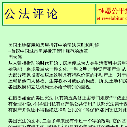
惟愿公平
公 法 评 论
et revelabitur 
美国土地征用和房屋拆迁中的司法原则和判解
--兼议中国城市房屋拆迁管理规范的改革
周大伟
从人猿相揖别的时代开始，房屋便成为人类生活资料中最重
始功能，逐步发展成一种文化, 一种文明,一种资产和产业
大部分积累投资在房屋这种具有特殊价值的不动产上。对于
屋就是他们人格权、生存权不可或缺的构成。所以,土地和房
各国政府和立法机构无不给予特别的重视.
在惜墨如金的美国宪法中,其第五条修正案专门规定:"非依正当
有合理补偿, 不得征用私有财产供公共使用." 联邦宪法第
有财产并保证不得拒绝法律对公民的平等保护.各州宪法对此
美国宪法的文本, 二百多年来没有作过一个字的改动, 它的
的形式补充进去的, 权利法案就是整个美国宪法的前十条.对于