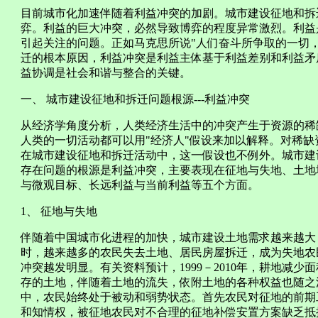
目前城市化加速伴随着利益冲突的加剧。城市建设征地和拆
弈。利益的巨大冲突，必然导致博弈的程度异常激烈。利益
引起关注的问题。正如马克思所说"人们奋斗所争取的一切，
迁的根本原因，利益冲突是利益主体基于利益差别和利益矛
益协调是社会和谐与整合的关键。
一、 城市建设征地和拆迁问题根源---利益冲突
从经济学角度分析，人类经济生活中的冲突产生于资源的稀
人类的一切活动都可以用"经济人"假设来加以解释。对稀
在城市建设征地和拆迁活动中，这一假设也不例外。城市建
存在问题的根源是利益冲突，主要表现在征地与失地、土地
与微观目标、长远利益与当前利益等五个方面。
1、 征地与失地
伴随着中国城市化进程的加快，城市建设土地需求越来越大
时，越来越多的农民失去土地、居民房屋拆迁，成为失地农
冲突越发明显。有关资料预计，1999－2010年，耕地减少面
存的土地，伴随着土地的流失，依附土地的各种权益也随之
中，农民始终处于被动和弱势状态。首先农民对征地的前期
和知情权，被征地农民对不合理的征地补偿安置方案缺乏抵