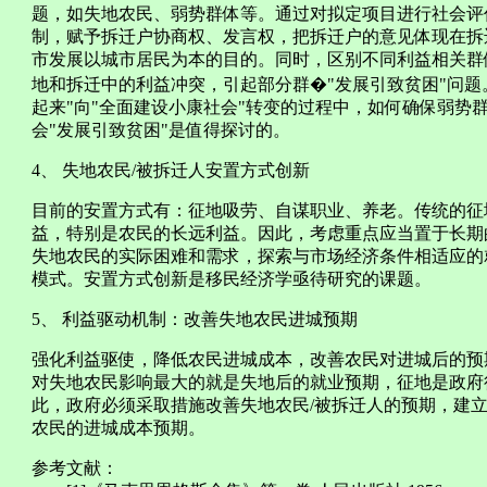
题，如失地农民、弱势群体等。通过对拟定项目进行社会评
制，赋予拆迁户协商权、发言权，把拆迁户的意见体现在拆
市发展以城市居民为本的目的。同时，区别不同利益相关群
地和拆迁中的利益冲突，引起部分群�"发展引致贫困"问题
起来"向"全面建设小康社会"转变的过程中，如何确保弱势
会"发展引致贫困"是值得探讨的。
4、 失地农民/被拆迁人安置方式创新
目前的安置方式有：征地吸劳、自谋职业、养老。传统的征
益，特别是农民的长远利益。因此，考虑重点应当置于长期
失地农民的实际困难和需求，探索与市场经济条件相适应的
模式。安置方式创新是移民经济学亟待研究的课题。
5、 利益驱动机制：改善失地农民进城预期
强化利益驱使，降低农民进城成本，改善农民对进城后的预
对失地农民影响最大的就是失地后的就业预期，征地是政府
此，政府必须采取措施改善失地农民/被拆迁人的预期，建立
农民的进城成本预期。
参考文献：