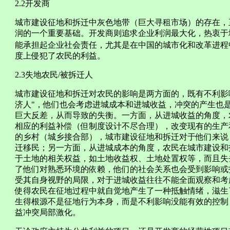
2.2开发商
城市建设征地和拆迁中灰色地带（巨大寻租市场）的存在，
润的一个重要基础。开发商则追求企业利润最大化，热衷于
能承担起企业社会责任，尤其是在中国的城市化和改革进程
度上侵犯了农民的利益。
2.3失地农民/被拆迁人
城市建设征地和拆迁对农民的影响是两方面的，既有不利影
济人"，他们也会考虑进城成本和进城收益，冲突的产生也
巨大反差，从而导致的失衡。一方面，从进城收益的角度，
相应的利益补偿（但制度设计不尽合理），改变现有的生产
的乡村（城乡接合部），城市建设征地和拆迁对于他们来说
迁移民；另一方面，从进城成本的角度，农民在城市建设和
于土地的相关权益，如土地收益权、土地处置权等，而且失
了他们对熟悉环境的依赖，他们的社会关系也会受到影响或
受其自身视野的局限，对于进城收益往往不能全面观察和考
使得农民在征地过程中就自觉地产生了一种抵触情绪，滋生
生得根源不是征地行为本身，而是不利影响没能有效的控制
益冲突局部激化。