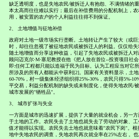
缺乏透明度，也是失地农民/被拆迁人有抱怨、不满情绪的
本太高而往往难以实行；最后在补偿费用的分配机制上，农
用，被安置的农户的个人利益往往得不到保证。
2、 土地增值与征地补偿
政府对土地一级市场实行垄断。土地转让产生了较大（或巨
时，却往往忽视了被征地农民或被拆迁人的利益。仅仅给失
随土地增值而分享这种收益，引起了失地农民或被拆迁人对
顾问迈克尔·M·塞尼教授在他《把人放在首位--投资项目
即:任何工程都只能以造福于民为目标。认为工程应当对它
所涉及的所有人都能从中获利[2]。国家有关资料显示，土
60-70%，村一级集体经济组织得25%-30%，农民只得5%
平交易，利益分配机制的缺失或未制度化，使得失地农民/
城市发展的"牺牲品"。
3、 城市扩张与失业
一方面是城市的迅速扩展，提供了大量的就业机会，另一方
于土地的工作。农民失去了土地也就失去了劳动的对象、工
值才能得以实现。农民失去土地也就意味着"农民下岗"。
地中失地农民的调查，失地农民再次就业率在25%左右 。