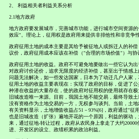
2、 利益相关者利益关系分析
2.1地方政府
地方政府要发展城市，完善城市功能，进行城市空间资源的合
效应"。理论上，征用权是政府用来提供非排他性和非竞争
政府征用土地的成本主要是其给予被征地人或拆迁人的补偿
议价，政府征用成本应该在补偿（"合理的市场价值"）与
政府征用土地的收益。政府不可避免地要做出一些它认为出
对政府讨价还价，追求无限度的经济补偿，甚至出于情感上
问题无法解决，如一些发达国家，日本为了动迁几户人家，
征用土地的收益主要表现在：实现了政府的目标，促进了公
种潜在收益的大量存在，使的政府对征用权的使用就存在极
旧城改造唯一来源。目前，我国土地不能交易，最终导致土
没有资格作为土地交易的一方，无权参与谈判。当前，土地
有关资料显示，土地增值收益占51－93%[6]，政府通过"
也是旧城改造（扩张）遍地开花的一个原因，利益的驱动，
来，通过征地-转让过程，政府从农民身上拿走了大约2000
进、开发区的设立、政绩积累的政治利益。