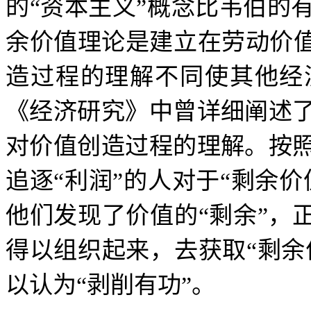
的
“
资本主义
”
概念比韦伯的
余价值理论是建立在劳动价
造过程的理解不同使其他经
《经济研究》中曾详细阐述
对价值创造过程的理解。按
追逐
“
利润
”
的人对于
“
剩余价
他们发现了价值的
“
剩余
”
，
得以组织起来，去获取
“
剩余
以认为
“
剥削有功
”
。