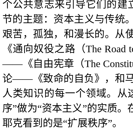
个公共意志来引导它们的建
节的主题：资本主义与传统
艰苦，孤独，和漫长的。从
《通向奴役之路（
The Road t
——
《自由宪章（
The Constit
论
——
《致命的自负》，和
人类知识的每一个领域。从
序
”
做为
“
资本主义
”
的实质。
耶克看到的是
“
扩展秩序
”
。