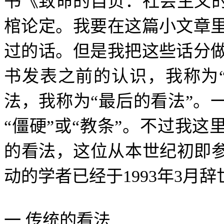
书《致命的自负：社会主义
棺论定。我要在这篇小文章
过的话。但是我把这些话分
书发表之前的认识，我称为
法，我称为
“
最后的看法
”
。
“
僵硬
”
或
“
教条
”
。不过我这
的看法，这位从本世纪初即
动的学者已经于
1993
年
3
月辞
一
传统的看法