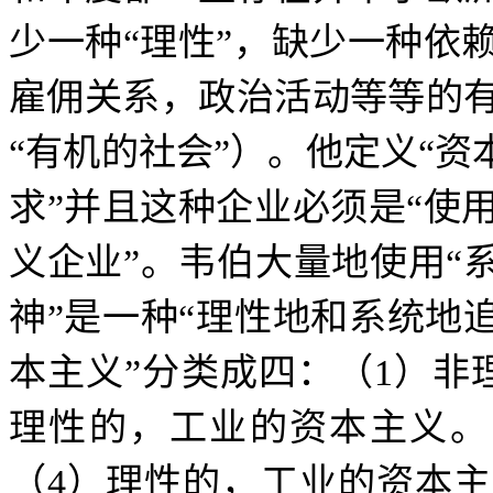
少一种
“
理性
”
，缺少一种依
雇佣关系，政治活动等等的
“
有机的社会
”
）。他定义
“
资
求
”
并且这种企业必须是
“
使
义企业
”
。韦伯大量地使用
“
神
”
是一种
“
理性地和系统地
本主义
”
分类成四：（
1
）非
理性的，工业的资本主义。
（
4
）理性的，工业的资本主