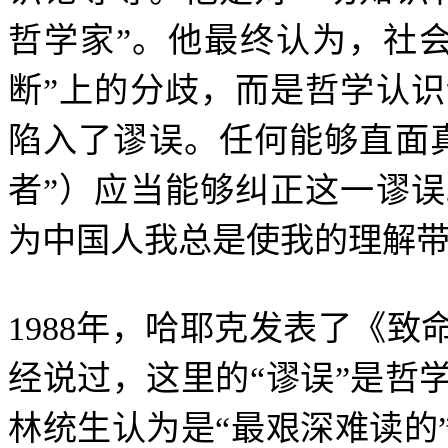
哲学家
”
。他最终认为，社
断
”
上的分歧，而是哲学认识
陷入了谬误。任何能够直面
者
”
）应当能够纠正这一谬误
为中国人我总是使我的理解
1988
年，哈耶克发表了《致
经说过，这里的
“
谬误
”
是哲
林统生认为是
“
最艰深难读的