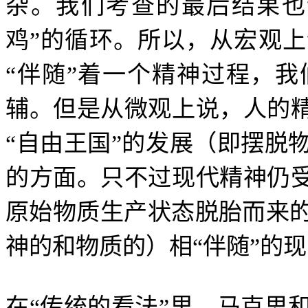
杂。我们考查的最后结果也
鸡
”
的循环。所以，从宏观上
“
伴随
”
着一个精神过程，我
辅。但是从微观上说，人的
“
自由王国
”
的发展（即摆脱
的方面。只不过现代精神仍
原始物质生产状态脱胎而来
神的和物质的）相
“
伴随
”
的现
在
“
传统的看法
”
里，马克思