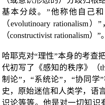
（或意识形态的）分歧归根
基本分歧。
”
他称他自己和
（
evolutinoary rationalism
）
”
（
constructivist rationalism
）
”
哈耶克对
“
理性
”
本身的考查
代初写了《感知的秩序》（
t
制论
”
，
“
系统论
”
，
“
协同学
”
史，原始迷信和人类学，语
识论等等。他是对一切知识