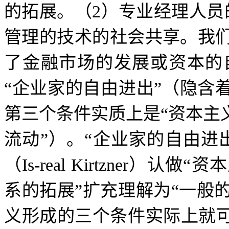
的拓展。（
2
）专业经理人员
管理的技术的社会共享。我
了金融市场的发展或资本的
“
企业家的自由进出
”
（隐含
第三个条件实质上是
“
资本主
流动
”
）。
“
企业家的自由进
（
Is-real Kirtzner
）认做
“
资本
系的拓展
”
扩充理解为
“
一般
义形成的三个条件实际上就