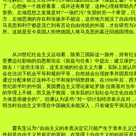
了，心想换一个政府看看，或许还有希望，这种心理就帮助共产
形势。左倾思想之发展是对\"一场烂污\"失望的另一个希望
方，左倾思潮的存在和张扬并不能说，这些地方就没了自由传
马克思和列宁都是流亡到有言论自由传统的外国，才在研究与
所。这就是至今英国人拒绝德国人将马克思的墓迁回德国理由
从
20世纪社会主义运动看，除第三国际这一脉外，持有社
受费边社影响的伯恩斯坦在《前提与任务》中提出：建立保护少
德去！\"这些主张后，这支左倾的社会主义力量，实际上就认
会在法治下机会平等和规则平等，自然就会出现效率并因其结
通过分配来矫正这种不公平和保护弱势群体。在1990年后，
世纪前半叶的中国，英国费边主义理论家哈罗德·拉斯基对当年
的学理上不精，而又急于救国，张东荪的计划社会与文化自由
大体是很健全的\"。但潘认为该书\"对一切计划经济表示反
明当时自由主义学理在中国确实未能深入，只有储安平洞见到在选
雷先生认为
\"自由主义的本质决定它只能产生于资本主义
件却是自由主义所肯定的原则。在学理上自由主义的始祖应是