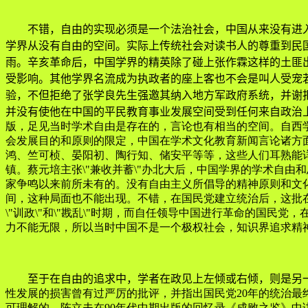
不错，自由的实现必须是一个法治社会，中国从来没有进入
学界从没有自由的空间。实际上传统社会对读书人的尊重到民
雨。辛亥革命后，中国学界的精英除了碰上张作霖这样的土匪
受影响。其他学界名流成为执政者的座上客也不会是叫人受宠
验，不但拒绝了张学良先生强邀其纳入地方军政府系统，并谢
并没有使他在中国的平民教育事业发展空间受到任何来自政治
版，足见当时学术自由是存在的，言论也有相当的空间。自西
会发展目的和原则的限定，中国在学术文化教育新闻言论诸方
鸿、竺可桢、晏阳初、陶行知、储安平等等，这些人们耳熟能
镇。蔡元培主张\"兼收并蓄\"办北大后，中国学界的学术自由
家争鸣以来前所未有的。没有自由主义所倡导的精神原则和文
间，这种局面也不能出现。不错，在国民党建立统治后，这批
\"训政\"和\"戡乱\"时期，而自任领导中国进行革命的国民
力不能无限，所以当时中国不是一个极权社会，知识界追求精
至于在自由的追求中，学者在政见上左倾或右倾，则是另一
性发展的损害曾有过严厉的批评，并指出国民党20年的统治最
可理解的。陈立夫在90年代中期出版的回忆录《成败之鉴》中讲