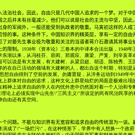
法治社会，因此，自由只是几代中国人追求的一个梦。对于中国
国之后并未有丝毫减少，他们可以说是社会的主流与中坚，因此
出身的军阀外，一般还能受到执政者的敬重。马寅初这样的人成
若惊的事。这种条件下，中国知识界的精英层，享有一定的自由
拒了对晏先生事业极为敬重和关注的当道者蒋介石邀请其将事业
上的限制。
1938年《资本论》三卷本的中译本合法出版，194
学东渐以来，从冯桂芬、容闳、郑观应、康梁、严复、到辛亥革
面可以说是有大发展，有大建树、从梁启超、胡适、陈独秀、王
详的在自己活动的领域有大建树的人，都出自这个时期，特别是
和思想自由得到了空前的发展。勿庸置疑，从洋务运动到1949
化上群体对自由的追求，这种文化上群星灿烂的局面是极难出现
在精神上追求自由的学人在内忧外患中仍然面对着一个人治和专
党，在理论上必须实现中山先生\"三民主义\"所设定的民有民治
神自由还有其空间。
个问题。不能与知识界有无宽容和追求自由的传统混为一谈。最
终演成了\"一场烂污\"，在这种情形下，学界中有人想换一个
到国民党在大陆的失败时说：由于国民党军事和财政政策失败，\