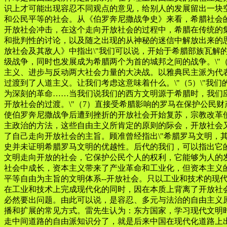
识上才可能出现容忍不同观点的意见，给别人的发展留出一块
和公民平等的社会。从《伯罗奔尼撒战争史》来看，希腊社会
开放社会冲击，在这个走向开放社会的过程中，希腊在传统的
和批判性的讨论，以及随之出现的从神秘的迷信中解放出来的
放社会及其敌人》中指出\"我们可以说，开始于希腊部族瓦
级战争，同时也发展成为希腊两个为首的城邦之间的战争。\"
主义、进步与反动两大社会力量的大决战。以雅典民主派为代
过渡到了人道主义。让我们考虑这意味着什么。\"（5）\"我
为深刻的革命……当我们说我们的西方文明源于希腊时，我们
开放社会的过渡。\"（7）直接受希腊影响的罗马在保护公民
使伯罗奔尼撒战争后遭到挫折的开放社会开始复苏，宗教改革
主政治的方法，这些自由主义所肯定的原则的际会，开放社会
了自己走向开放社会的主旨。顾准曾经指出\"希腊罗马文明
史并未证明希腊罗马文明的优越性。后代的我们，可以指出它的
文明走向开放的社会，它保护公民个人的权利，它能够为人的
社会中成长，资本主义带来了产业革命和工业化，但资本主义
平等自由为主旨的文明体系--开放社会。只以工业和技术的
在工业和技术上完成现代化的同时，因在本质上背离了开放社
必然要出问题。由此可以说，是容忍、多元与法治的自由主义
播和扩展的常见方式。雷先生认为：东方国家，学习现代文明
走中间道路的自由派知识分了，就是后来中国在现代化道路上