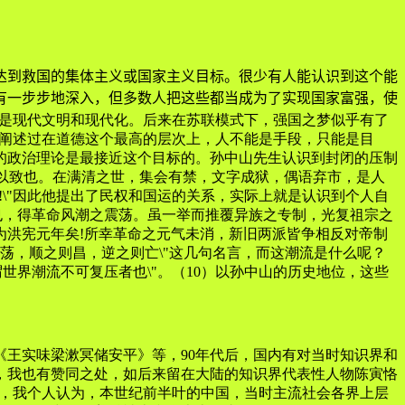
到救国的集体主义或国家主义目标。很少有人能认识到这个能
有一步步地深入，但多数人把这些都当成为了实现国家富强，使
什么是现代文明和现代化。后来在苏联模式下，强国之梦似乎有了
就阐述过在道德这个最高的层次上，人不能是手段，只能是目
的政治理论是最接近这个目标的。孙中山先生认识到封闭的压制
有以致也。在满清之世，集会有禁，文字成狱，偶语弃市，是人
!\"因此他提出了民权和国运的关系，实际上就是认识到个人自
也，得革命风潮之震荡。虽一举而推覆异族之专制，光复祖宗之
为洪宪元年矣!所幸革命之元气未消，新旧两派皆争相反对帝制
荡荡，顺之则昌，逆之则亡\"这几句名言，而这潮流是什么呢？
世界潮流不可复压者也\"。（10）以孙中山的历史地位，这些
《王实味梁漱冥储安平》等，90年代后，国内有对当时知识界和
，我也有赞同之处，如后来留在大陆的知识界代表性人物陈寅恪
物，我个人认为，本世纪前半叶的中国，当时主流社会各界上层