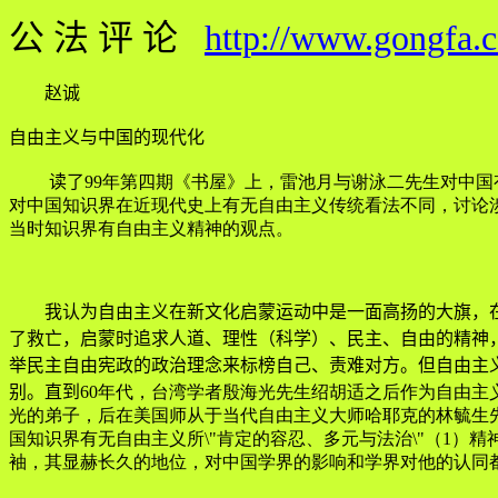
公 法 评 论
http://www.gongfa.
赵诚
自由主义与中国的现代化
读了
99年第四期《书屋》上，雷池月与谢泳二先生对中
对中国知识界在近现代史上有无自由主义传统看法不同，讨论
当时知识界有自由主义精神的观点。
我认为自由主义在新文化启蒙运动中是一面高扬的大旗，在
了救亡，启蒙时追求人道、理性（科学）、民主、自由的精神
举民主自由宪政的政治理念来标榜自己、责难对方。但自由主
别。直到
60年代，台湾学者殷海光先生绍胡适之后作为自由
光的弟子，后在美国师从于当代自由主义大师哈耶克的林毓生先
国知识界有无自由主义所\"肯定的容忍、多元与法治\"（1
袖，其显赫长久的地位，对中国学界的影响和学界对他的认同