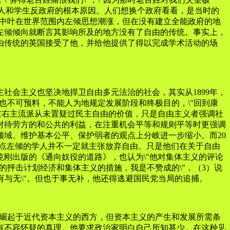
分人和学生反政府的根本原因。人们想换个政府看看，是当时的
和中叶在世界范围内左倾思想潮涨，但在没有建立全能政府的地
左倾倾向就断言其影响所及的地方没有了自由的传统。事实上，
由传统的英国接受了他，并给他提供了得以完成学术活动的场
。
社会主义也坚决地捍卫自由多元法治的社会，其实从1899年，
也不可预料，不能人为地规定发展阶段和终极目的，\"回到康
左右主流派从未置疑过民主自由的价值，只是自由主义者强调社
对待劳方的和公共的利益，在注重机会平等和规则平等时更强调
领域、维护基本公平、保护弱者的观点上分岐进一步缩小。而20
观点左倾的学人并不一定就主张放弃自由。只是他们在关于自由
刚出版的《通向奴役的道路》，也认为\"他对集体主义的评论
的抨击计划经济和集体主义的措施，我是不赞成的\"，（3）说
有与无\"。但也于事无补，他还得逃避国民党当局的追捕。
是崛起于近代资本主义的西方，但资本主义的产生和发展所需条
有不容怀疑的真理。他要求政治家明白自己所知甚少。在这种见