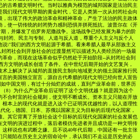
已的古希腊文明时代。当时以雅典为模范的城邦国家是法治民主
是我们现代文明早期的黄金时代，它是人类第一次从封闭社会向
级，出现了伟大的政治革命和精神革命，产生了法治的民主政体
动，使一切传统的封闭势力感到恐惧并拼死抵抗。波普尔在《开
时期，并爆发了伯罗奔尼撒战争。这场战争已经发展为暴力的阶
放与封闭、民主与专制、人道与反人道，尊重个人主义与反个人
说\"我们的西方文明起源于希腊。看来希腊人最早从部族主义
\"从封闭社会到开放社会的过渡显然可以描述为人类经历的一场最
革命，而现在这场革命似乎仍然处于开始阶段--从封闭社会到
来西方文明的成长创造了条件。在中世纪后期开始的文艺复兴，
技术上解决了从城邦的直接民主制向地域更大的领土国家推行民
宣言的美国独立宣言，源自古代希腊的现代文明已经向世人宣告
例如中国文明，有过十分灿烂的成就，直到产业革命前，世界历
。（8）为什么产业革命后证明了这个文明优越？就是因为这个
的不合时宜的社会规则，使文明不断成长。资本主义只能在开放
。根本上的现代化就是进入这个已证明其优越性的，以人道理性
现代化，德国、日本、苏俄以国家主义为目标的后现代化国家，
难。其它背离了开放社会这个目标的后现代化国家的社会发展也
在文明的演进过程中，落后者模仿先进者并且成功是一种文明传
这样说也有武断之嫌。且不说40年代后期，中国还有一批主张
们只能陷在历史主义的宿命论中，承认我们不走运是历史的必