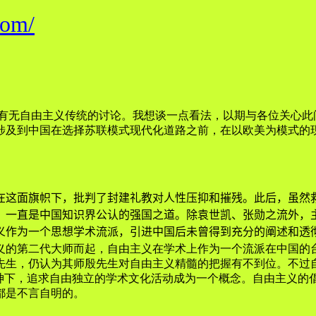
com/
国有无自由主义传统的讨论。我想谈一点看法，以期与各位关心
涉及到中国在选择苏联模式现代化道路之前，在以欧美为模式的
这面旗帜下，批判了封建礼教对人性压抑和摧残。此后，虽然救
，一直是中国知识界公认的强国之道。除袁世凯、张勋之流外，
义作为一个思想学术流派，引进中国后未曾得到充分的阐述和透
主义的第二代大师而起，自由主义在学术上作为一个流派在中国的
生，仍认为其师殷先生对自由主义精髓的把握有不到位。不过自
）精神下，追求自由独立的学术文化活动成为一个概念。自由主义
都是不言自明的。