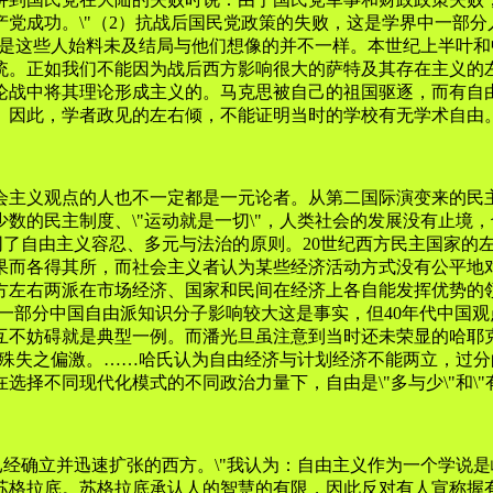
党成功。\"（2）抗战后国民党政策的失败，这是学界中一部
，只是这些人始料未及结局与他们想像的并不一样。本世纪上半叶
统。正如我们不能因为战后西方影响很大的萨特及其存在主义的
论战中将其理论形成主义的。马克思被自己的祖国驱逐，而有自
。因此，学者政见的左右倾，不能证明当时的学校有无学术自由
会主义观点的人也不一定都是一元论者。从第二国际演变来的民主
数的民主制度、\"运动就是一切\"，人类社会的发展没有止境，
同了自由主义容忍、多元与法治的原则。20世纪西方民主国家的
果而各得其所，而社会主义者认为某些经济活动方式没有公平地
西方左右两派在市场经济、国家和民间在经济上各自能发挥优势的
一部分中国自由派知识分子影响较大这是事实，但40年代中国
互不妨碍就是典型一例。而潘光旦虽注意到当时还未荣显的哈耶克
对，殊失之偏激。……哈氏认为自由经济与计划经济不能两立，过分
择不同现代化模式的不同政治力量下，自由是\"多与少\"和\"
已经确立并迅速扩张的西方。\"我认为：自由主义作为一个学说
苏格拉底。苏格拉底承认人的智慧的有限，因此反对有人宣称握