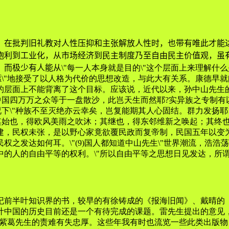
在批判旧礼教对人性压抑和主张解放人性时，也带有唯此才能达
炮利到工业化，从市场经济到民主制度乃至自由民主价值观，虽
，而极少有人能从
\"每一人本身就是目的\"这个层面上来理解
愿\"地接受了以人格为代价的思想改造，与此大有关系。康德早
的层面上不能背离了这个目标。应该说，近代以来，孙中山先生
中国四万万之众等于一盘散沙，此岂天生而然耶?实异族之专制
下\"种族不至灭绝亦云幸矣，岂复能期其人心固结。群力发扬耶
，其始也，得欧风美雨之吹沐；其继也，得东邻维新之唤起；其终
建，民权未张，是以野心家竟欲覆民政而复帝制，民国五年以变
之发达如何耳。\"(9)国人都知道中山先生\"世界潮流，浩浩
的人的自由平等的权利。\"所以自由平等之思想日见发达，所谓
纪前半叶知识界的书，较早的有徐铸成的《报海旧闻》、戴晴的
叶中国的历史目前还是一个有待完成的课题。雷先生提出的意见
对张紫葛先生的责难有失忠厚。这些年我有时也流览一些此类出版