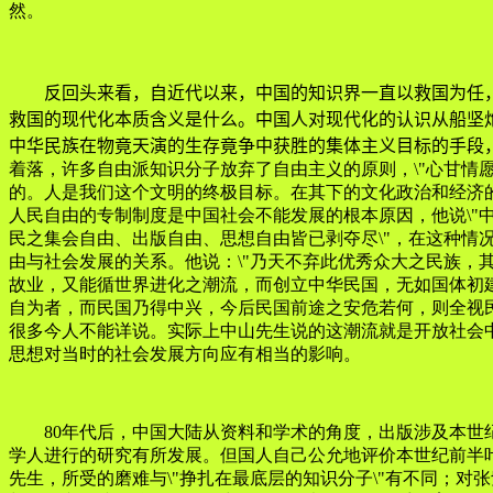
然。
反回头来看，自近代以来，中国的知识界一直以救国为任，
救国的现代化本质含义是什么。中国人对现代化的认识从船坚
中华民族在物竟天演的生存竟争中获胜的集体主义目标的手段
着落，许多自由派知识分子放弃了自由主义的原则，\"心甘情
的。人是我们这个文明的终极目标。在其下的文化政治和经济
人民自由的专制制度是中国社会不能发展的根本原因，他说\"
民之集会自由、出版自由、思想自由皆已剥夺尽\"，在这种情况
由与社会发展的关系。他说：\"乃天不弃此优秀众大之民族
故业，又能循世界进化之潮流，而创立中华民国，无如国体初
自为者，而民国乃得中兴，今后民国前途之安危若何，则全视民权
很多今人不能详说。实际上中山先生说的这潮流就是开放社会中
思想对当时的社会发展方向应有相当的影响。
80年代后，中国大陆从资料和学术的角度，出版涉及本世
学人进行的研究有所发展。但国人自己公允地评价本世纪前半
先生，所受的磨难与\"挣扎在最底层的知识分子\"有不同；