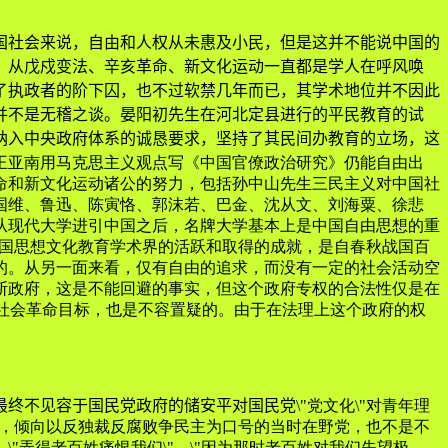
社会来说，自由和人权从未惠及小民，但是这并不能说中国的
，从戊戍变法、辛亥革命、新文化运动一直都是学人在呼风唤
了执政者的阶下囚，也不过软禁几年而已，其学术地位并不因此
并不是无稽之谈。晏阳初先生在河北定县进行的平民教育的试
纳入中央政府体系的诚恳要求，坚持了其民间办教育的立场，这
8年王亚南用马克思主义观点写《中国官僚政治研究》仍能自由出
命和新文化运动诸公的努力，包括孙中山先生三民主义对中国社
国维、鲁迅、陈寅恪、郭沫若、巴金、沈从文、刘海粟、徐悲
从现代大学进引中国之后，名牌大学基本上是中国自由思想的重
年中国思想文化教育学术界的活跃和取得的成就，是自春秋战国百
的。从另一面来看，仅有自由的追求，而没有一定的社会活动空
断政府，这是不能回避的事实，但这个政府专权的合法性仅是在
民享的社会革命目标，也是不容置疑的。由于在法理上这个政府的权
终不见容于国民党政府的储安平对国民党
\"党文化\"对青年理
政府，倾向以反独裁反腐败争民主为口号的当时在野党，也不是不
"弄得老百姓痛恨我们\"，\"因为那时老百姓对我们失望极