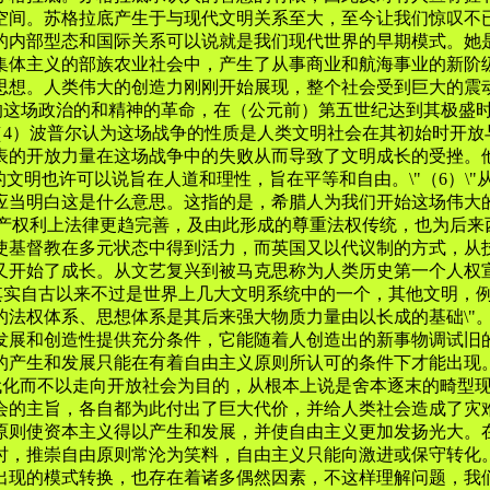
空间。苏格拉底产生于与现代文明关系至大，至今让我们惊叹不
的内部型态和国际关系可以说就是我们现代世界的早期模式。她
集体主义的部族农业社会中，产生了从事商业和航海事业的新阶
思想。人类伟大的创造力刚刚开始展现，整个社会受到巨大的震
解的这场政治的和精神的革命，在（公元前）第五世纪达到其极盛
（4）波普尔认为这场战争的性质是人类文明社会在其初始时开
表的开放力量在这场战争中的失败从而导致了文明成长的受挫。他
们的文明也许可以说旨在人道和理性，旨在平等和自由。\"（6）
应当明白这是什么意思。这指的是，希腊人为我们开始这场伟大的
财产权利上法律更趋完善，及由此形成的尊重法权传统，也为后
使基督教在多元状态中得到活力，而英国又以代议制的方式，从
又开始了成长。从文艺复兴到被马克思称为人类历史第一个人权
，其实自古以来不过是世界上几大文明系统中的一个，其他文明，
法权体系、思想体系是其后来强大物质力量由以长成的基础\"
发展和创造性提供充分条件，它能随着人创造出的新事物调试旧
的产生和发展只能在有着自由主义原则所认可的条件下才能出现
现代化而不以走向开放社会为目的，从根本上说是舍本逐末的畸型
会的主旨，各自都为此付出了巨大代价，并给人类社会造成了灾
原则使资本主义得以产生和发展，并使自由主义更加发扬光大。
时，推崇自由原则常沦为笑料，自由主义只能向激进或保守转化。
出现的模式转换，也存在着诸多偶然因素，不这样理解问题，我