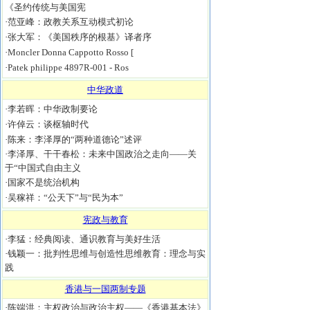
《圣约传统与美国宪
·
范亚峰：政教关系互动模式初论
·
张大军：《美国秩序的根基》译者序
·
Moncler Donna Cappotto Rosso [
·
Patek philippe 4897R-001 - Ros
中华政道
·
李若晖：中华政制要论
·
许倬云：谈枢轴时代
·
陈来：李泽厚的“两种道德论”述评
·
李泽厚、干干春松：未来中国政治之走向——关
于“中国式自由主义
·
国家不是统治机构
·
吴稼祥：“公天下”与“民为本”
宪政与教育
·
李猛：经典阅读、通识教育与美好生活
·
钱颖一：批判性思维与创造性思维教育：理念与实
践
香港与一国两制专题
·
陈端洪：主权政治与政治主权——《香港基本法》