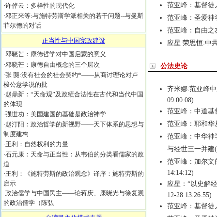
范亚峰：基督徒
·
许倬云：多样性的现代化
·
邓正来等:与施特劳斯学派相关的若干问题--与曼斯
范亚峰：圣爱神
菲尔德的对话
范亚峰：自由之
正当性与中国宪政建设
应星 荣思恒:中
·
邓晓芒：康德哲学对中国启蒙的意义
·
邓晓芒：康德自由概念的三个层次
公法史论
·
张 龑:没有社会的社会契约*——从商讨理论对卢
梭公意学说的批
齐米娜:范亚峰
·
赵鼎新：“天命观”及政绩合法性在古代和当代中国
09:00:08)
的体现
范亚峰：中道基
·
强世功：美国建国的基础是政治神学
范亚峰：耶和华
·
赵汀阳：政治哲学的新视野——天下体系的思想与
制度建构
范亚峰：中华神
·
王利：自然权利的力量
与经世三一并建
·
石元康：天命与正当性：从韦伯的分类看儒家的政
范亚峰：加尔文
道
14:14:12)
·
王利：《施特劳斯的政治观念》译序：施特劳斯的
启示
应星：“以史解
·
政治儒学与中国民主——论蒋庆、康晓光与徐复观
12-28 13:26:55)
的政治儒学（陈弘
范亚峰：基督徒