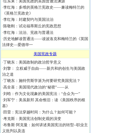
·
任东来：美国宪政的英国普通法渊源
·
李红海：多维的英格兰宪政史——兼读梅特兰的
《英格兰宪政史》
·
李红海：封建契约与英国法治
·
陈敬刚：试论福蒂斯丘的宪政思想
·
李红海：法治、宪政与普通法
·
历史地解读普通法——读波洛克和梅特兰的《英国
法律史—爱德华一
美国宪政专题
·
丁晓东：美国政制的政治哲学意义
·
刘擎： 立权威于自由——新共和的创生与美国政
治之道
·
丁晓东：施特劳斯学派为何要研究美国宪法？
·
高全喜：美国现代政治的“秘密”——从
·
刘晗：作为文化现象的美国宪法：“合众为一”
·
刘军宁：美虽新邦 其命惟旧：读《美国秩序的根
基》
·
田雷：宪法穿越时间：为什么？如何可能？
·
考克斯：美国宪法创制史观的演变
·
布鲁斯·阿克曼：如何讲述美国宪法的转型--职业主
义批判以及连