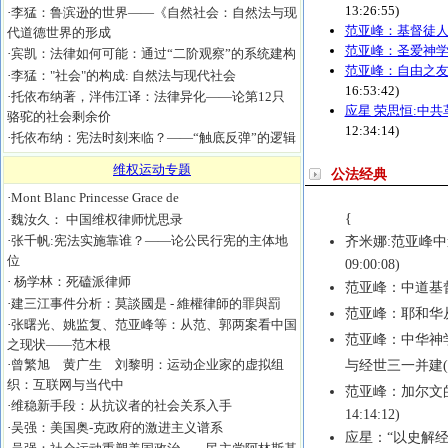
13:26:55)
·
李猛：鲁滨逊的世界——《自然社会：自然法与现
范亚峰：基督徒
代道德世界的形成
范亚峰：圣爱神
·
宾凯：法律如何可能：通过“二阶观察”的系统建构
范亚峰：自由之友
·
李猛："社会"的构成: 自然法与现代社会
16:53:42)
·
托依布纳著，泮伟江译：法律异化——论第12只
应星 荣思恒:中共
骆驼的社会剩余价
12:34:14)
·
托依布纳：宪法时刻来临？——“触底反弹”的逻辑
维权运动专题
公法经典
·
Mont Blanc Princesse Grace de
{
·
魏汝久： 中国维权律师忧思录
·
张千帆:宪法实施靠谁？——论公民行宪的主体地
齐米娜:范亚峰
位
09:00:08)
·
杨学林：死磕派律师
范亚峰：中道基
·
建三江事件分析：莫談國是 - 維權律師的罪與罰
范亚峰：耶和华
·
张曙光、姚监复、范亚峰等：从范、郭两案看中国
范亚峰：中华神
之现状——范木根
·
曾繁旭 黄广生 刘黎明：运动企业家的虚拟组
与经世三一并建
织：互联网与当代中
范亚峰：加尔文
·
维稳新手段：从抗议者的社会关系入手
14:14:12)
·
吴强：美国奥-克政府的激进主义谱系
应星：“以史解