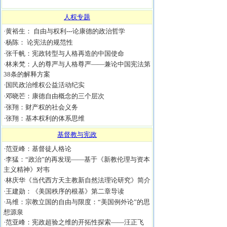
人权专题
·
黄裕生： 自由与权利---论康德的政治哲学
·
杨陈： 论宪法的规范性
·
张千帆：宪政转型与人格再造的中国使命
·
林来梵：人的尊严与人格尊严——兼论中国宪法第
38条的解释方案
·
国民政治维权公益活动纪实
·
邓晓芒：康德自由概念的三个层次
·
张翔：财产权的社会义务
·
张翔：基本权利的体系思维
基督教与宪政
·
范亚峰：基督徒人格论
·
李猛：“政治”的再发现——基于《新教伦理与资本
主义精神》对韦
·
林庆华《当代西方天主教新自然法理论研究》简介
·
王建勋：《美国秩序的根基》第二章导读
·
马维：宗教立国的自由与限度：“美国例外论”的思
想源泉
·
范亚峰：宪政超验之维的开拓性探索——汪正飞