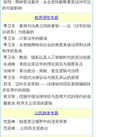
·
张翔：两种宪法案件：从合宪性解释看宪法对司法
的可能影响
程序理性专题
·
季卫东：案例与法典之间的睿智——以《法学的知
识谱系》为线索的
·
季卫东：计算法学的疆域
·
季卫东：从智能网络化社会的角度来谈治理和法律
秩序的形成
·
季卫东：数据、隐私以及人工智能时代的宪法创新
·
余成峰：系统论宪法学的理论洞见与观察盲点
·
汝绪华：算法政治：风险、发生逻辑与治理
·
季卫东：中国式法律议论与相互承认的原理
·
郑戈：迈向生命宪制——法律如何回应基因编辑技
术应用中的风险
·
黄宗智：挖掘中国法律传统与思维方式的现代价值
·
魏敦友:程序主义话语的逻辑
公民政体专题
·
范亚峰：制度变迁视野中的违宪审查
·
范亚峰： 公民民主宪政论