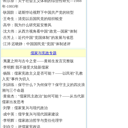
·
科尔奈：关于社会主义体制的综合性研究—1988
年-1993年
·
耿国阶：诺斯悖论视野下中国共产党的转型
·
王奇生：清党以后国民党的组织蜕变
·
高华：我为什么研究延安整风
·
沈大伟：从西方视角看中国“政党—国家”体制
·
吕芳上：近代中国“党国体制”的发展与省思
·
江沛 迟晓静：中国国民党“党国”体制述评
儒家与宪政专题
·
夷夏之辩与古今之变——黄裕生发言完整版
·
李明辉:我不接受大陆新儒家
·
杨陈：儒家宪政主义是否可能？——以民初“孔教
入宪”事件为切入
·
刘训练：保守什么？为何保守？保守主义的四次浪
潮与三个命题
·
黄俊杰：“儒家民主政治”如何可能？——从当代新
儒家出发思考
·
刘擎：儒家复兴与现代政治
·
成中英：儒学复兴与现代国家建设
·
李明辉：儒家政治哲学与责任伦理学
·
刘自立：评儒家宪政说