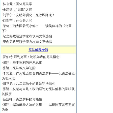
·
林来梵：国体宪法学
·
王建勋：“宪政”之辩
·
刘军宁：文明即驯化，宪政即降龙！
·
刘军宁：什么是共和
·
荣剑：治大国若烹小鲜？——读吴稼祥的《公天
下》
·
纪念宪政经济学家布坎南文章选编
·
纪念宪政经济学家布坎南文章选编
宪法解释专题
·
罗伯特·阿列克西：论凯尔森的宪法概念
·
张翔：基本权利的体系思维
·
张翔：宪法教义学初阶
·
李忠夏：作为社会整合的宪法解释——以宪法变迁
为切入点
·
田飞龙：八二宪法中的政治宪法结构
·
张翔：祛魅与自足：政治理论对宪法解释的影响及
其限度
·
范亚峰：宪法解释的可能性
·
张翔：宪法解释方法的运用——以德国艾尔弗斯案
为例