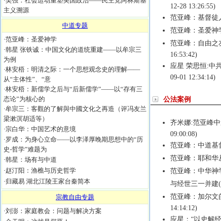
·
吴强：社会运动重塑美国政治——民主党阿林斯基
12-28 13:26:55)
主义溯源
范亚峰：基督徒
中道专题
范亚峰：圣爱神
·
范亚峰：圣爱神学
范亚峰：自由之
·
韩星 张铁诚：中国文化的道统重建——以牟宗三
16:53:42)
为例
应星 荣思恒:中
·
林安梧：明清之际：一个思想观念史的理解——
09-01 12:34:14)
从“主体性”、“意
·
林安梧：新儒学之后与“后新儒学”——以“存有三
态论”为核心的
公法案例
·
牟宗三：客觀的了解與中國文化之再造（评冯友兰
梁漱溟胡适等）
齐米娜:范亚峰
·
宗白华：中国艺术的意境
09:00:08)
·
罗成：为身心立命——以李泽厚晚期思想中的“历
范亚峰：中道基
史-哲学”难题为
范亚峰：耶和华
·
韩星：场有与中道
·
赵汀阳：渔樵与历史哲学
范亚峰：中华神
·
归藏易 湖北江陵王家台秦简本
与经世三一并建
范亚峰：加尔文
宗教自由专题
14:14:12)
·
刘澎：家庭教会：问题与解决方案
应星：“以史解