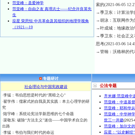
范亚峰：圣爱神学
索的
(2021-06-05 12:2
范亚峰：自由之友 真理志士——纪念许良英先
→
季卫东：计算法学
生
→
胡泳：互联网作为
应星 荣思恒:中共革命及其组织的地理学视角
（1921—19
→
叶成城：地缘政治
→
季卫东：社会正义
思考
(2021-03-06 14:4
→
管翰：沃格林的代
专题研讨
公法专题
社会理论与中国宪政建设
·
李猛：韦伯思想是时代的“黑暗之心”
齐米娜:范亚峰中
·
翟学伟：儒家式的自我及其实践：本土心理学的研
范亚峰：中道基
究
范亚峰：耶和华
·
陆宇峰：系统论宪法学新思维的七个命题
范亚峰：中华神
·
渠敬东: 破除“方法主义”迷信——中国学术自立的
世三一并建
(2025-
出路
范亚峰：加尔文
应星：“以史解经
·
李猛：韦伯与我们时代的命运