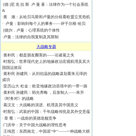
·
[德 ]尼 克 拉 斯 ·卢 曼 著：法律作为一个社会系统
&
·
黄 湘：从哈贝马斯和卢曼的分歧看欧盟立宪危机
·
·卢曼：影响到每个人的事务——评于尔根·哈贝
·
[德]N．卢曼：心理系统的个体性
·
卢曼：法律的自我复制及其限制
大战略专题
·
黄朴民：都是朋友圈害的——论诸葛之失
·
时殷弘：世界现代史上的地缘政治宏观机理及其大
国国运效应
·
黄朴民 孙建民：从刘伯温的战略谋划看朱元璋的
成功
·
亚历山大·杜金：欧亚地缘政治语境中的一带一路
·
黄朴民 孙建民：韬光养晦 ，后发制人——朱升
《时务对》的战略
·
葛汉文：大战略的演进、机理及其中国意义
·
时殷弘：武装的中国：千年战略传统及其外交意蕴
·
章 骞：一战前的英德造舰竞争
·
门洪华：关于中国大战略的理性思考
·
王缉思：东西南北，中国居“中”——一种战略大棋