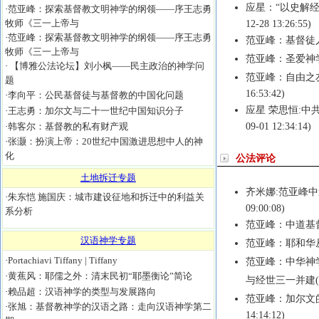
应星：“以史解
·
范亚峰：探索基督教文明神学的纲领——序王志勇
牧师《三一上帝与
12-28 13:26:55)
·
范亚峰：探索基督教文明神学的纲领——序王志勇
范亚峰：基督徒
牧师《三一上帝与
范亚峰：圣爱神
·
【博雅公法论坛】刘小枫——民主政治的神学问
范亚峰：自由之
题
16:53:42)
·
李向平：公民基督徒与基督教的中国化问题
应星 荣思恒:中
·
王志勇：加尔文与二十一世纪中国知识分子
·
韩客尔：基督教的私有财产观
09-01 12:34:14)
·
张灏：扮演上帝：20世纪中国激进思想中人的神
化
公法评论
土地拆迁专题
齐米娜:范亚峰
·
朱东恺 施国庆：城市建设征地和拆迁中的利益关
09:00:08)
系分析
范亚峰：中道基
汉语神学专题
范亚峰：耶和华
·
Portachiavi Tiffany | Tiffany
范亚峰：中华神
·
黄蕉风：耶儒之外：清末民初“耶墨衡论”简论
与经世三一并建
·
赖品超：汉语神学的类型与发展路向
范亚峰：加尔文
·
张旭：基督教神学的汉语之路：走向汉语神学第二
14:14:12)