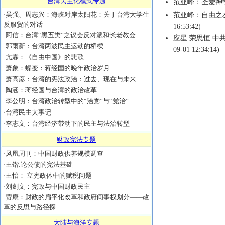
台湾民主化模式专题
范亚峰：圣爱神
·
吴强、周志兴：海峡对岸太阳花：关于台湾大学生
范亚峰：自由之
反服贸的对话
16:53:42)
·
阿信：台湾“黑五类”之议会反对派和长老教会
应星 荣思恒:中
·
郭雨新：台湾两波民主运动的桥樑
09-01 12:34:14)
·
亢霖：《自由中国》的悲歌
·
萧象：蝶变：蒋经国的晚年政治岁月
·
萧高彦：台湾的宪法政治：过去、现在与未来
·
陶涵：蒋经国与台湾的政治改革
·
李公明：台湾政治转型中的“治党”与“党治”
·
台湾民主大事记
·
李志文：台湾经济带动下的民主与法治转型
财政宪法专题
·
凤凰周刊：中国财政供养规模调查
·
王锴:论公债的宪法基础
·
王怡： 立宪政体中的赋税问题
·
刘剑文：宪政与中国财政民主
·
贾康：财政的扁平化改革和政府间事权划分——改
革的反思与路径探
大陆与海洋专题