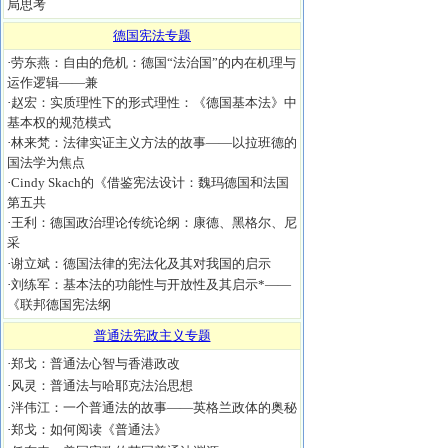
局思考
德国宪法专题
·
劳东燕：自由的危机：德国“法治国”的内在机理与
运作逻辑——兼
·
赵宏：实质理性下的形式理性：《德国基本法》中
基本权的规范模式
·
林来梵：法律实证主义方法的故事——以拉班德的
国法学为焦点
·
Cindy Skach的《借鉴宪法设计：魏玛德国和法国
第五共
·
王利：德国政治理论传统论纲：康德、黑格尔、尼
采
·
谢立斌：德国法律的宪法化及其对我国的启示
·
刘练军：基本法的功能性与开放性及其启示*——
《联邦德国宪法纲
普通法宪政主义专题
·
郑戈：普通法心智与香港政改
·
风灵：普通法与哈耶克法治思想
·
泮伟江：一个普通法的故事——英格兰政体的奥秘
·
郑戈：如何阅读《普通法》