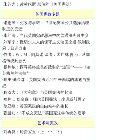
·
朱苏力：读劳伦斯·却伯的《美国宪法》
英国宪政专题
·
诺思等：宪政与承诺：17世纪英国公共选择治理
制度的变迁
·
李红海：当代英国宪政思潮中的普通法宪政主义
·
刘军宁：撒切尔夫人的保守主义治国之道:限制政
府，归还自由
·
作者：W．M．阿莫诺 译者：孟广林,曹为：从辉
格传统到新宪
·
杨利敏：探寻英格兰良好政制的“道理”*——《论
英格兰的法律与
·
哈里·迪金森：英国宪法近50年来面临的尴尬与挑
战
·
程汉大：《大宪章》与英国宪法的起源
·
哈利·T·狄金森：现代英国宪法：改进或颠覆？
·
范亚峰：英国宪政的自由精神的生长
·
强世功：“不成文宪法”:英国宪法学传统的启示
艺术与宪政
·
刘再复：论贾宝玉（上、中、下）