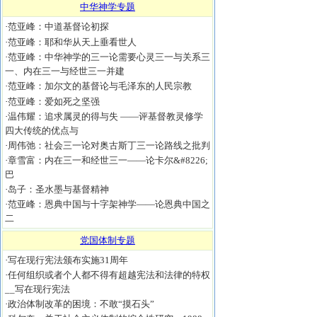
中华神学专题
·
范亚峰：中道基督论初探
·
范亚峰：耶和华从天上垂看世人
·
范亚峰：中华神学的三一论需要心灵三一与关系三
一、内在三一与经世三一并建
·
范亚峰：加尔文的基督论与毛泽东的人民宗教
·
范亚峰：爱如死之坚强
·
温伟耀：追求属灵的得与失 ——评基督教灵修学
四大传统的优点与
·
周伟弛：社会三一论对奥古斯丁三一论路线之批判
·
章雪富：内在三一和经世三一——论卡尔&#8226;
巴
·
岛子：圣水墨与基督精神
·
范亚峰：恩典中国与十字架神学——论恩典中国之
二
党国体制专题
·
写在现行宪法颁布实施31周年
·
任何组织或者个人都不得有超越宪法和法律的特权
__写在现行宪法
·
政治体制改革的困境：不敢“摸石头”