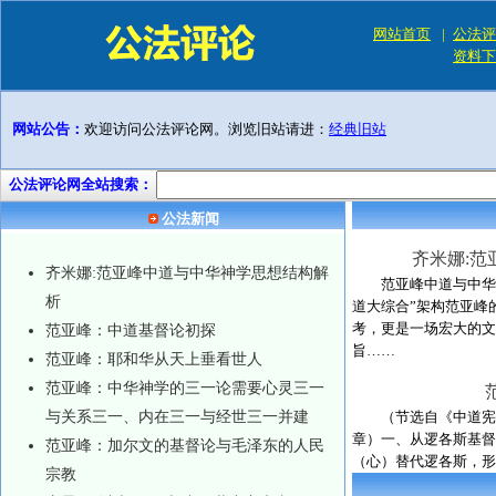
网站首页
|
公法评
资料下
网站公告：
欢迎访问公法评论网。浏览旧站请进：
经典旧站
公法评论网全站搜索：
公法新闻
齐米娜:
齐米娜:范亚峰中道与中华神学思想结构解
范亚峰中道与中华神
析
道大综合”架构范亚峰
考，更是一场宏大的文
范亚峰：中道基督论初探
旨……
范亚峰：耶和华从天上垂看世人
范亚峰：中华神学的三一论需要心灵三一
与关系三一、内在三一与经世三一并建
（节选自《中道宪
章）一、从逻各斯基督
范亚峰：加尔文的基督论与毛泽东的人民
（心）替代逻各斯，形
宗教