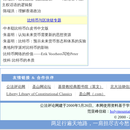
主权话语的逻辑裂
·
陈端洪：理解香港政治
比特币与区块链专题
·
中本聪比特币白皮书中文版
·
朱嘉明：认知未来货币需要新的思想资源
·
朱嘉明：比特币：预示未来货币形态和体系的实验
·
奥地利学派对比特币的影响
·
比特币网络的价值——Erik Voorhees写给Peter
·
技科:比特币的本质
友情链接 & 合作伙伴
公法评论网
圣山网论坛
基督教经典图书馆（英文）
北大法律信
Liberty Library of Constitutional Classics
圣山网（.com）
公法评论网建于2000年5月26日。本网使用资料基
范亚峰信箱：
holymounta
© 2000
两足行遍天地路，一肩担尽古今愁