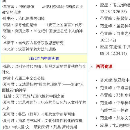
期
应星：“以史解
·
章雪富： 神的形像——从伊利奈乌到卡帕多西亚
12-28 13:26:55)
教父的论述
·
叶书亚：论巴别塔的倒掉
范亚峰：基督徒
·
李猛：探寻他们是谁——《麦芒上的圣言》代序
范亚峰：圣爱神
·
张灏：扮演上帝：20世纪中国激进思想中人的神
范亚峰：自由之
化
16:53:42)
·
卓新平：当代西方基督宗教思想研究
应星 荣思恒:中
·
何光沪：汉语神学的方法与进路
09-01 12:34:14)
现代性与中国宪政
·
张崑：巴别塔时代再临：新冠之后的世界秩序与全
西语资源
球化
·
解读十八届三中全会公报
齐米娜:范亚峰
·
夏可君：无法爱抚的“脸面的现象学”——附论“人
范亚峰：中道基
面桃花”的诗学
范亚峰：耶和华
·
陈赟：天下思想与现代性的中国之路
·
夏可君：沉思教师节：职业的节日化与人文科学的
范亚峰：中华神
未来
与经世三一并建
·
夏可君：鲁迅《野草》与现代文学的草写性
范亚峰：加尔文
·
夏可君：抽象与书写性：文化创造性转化的玄机
应星：“以史解
·
[德]C•考夫曼/文 邓安庆/译：列奥·斯特劳斯