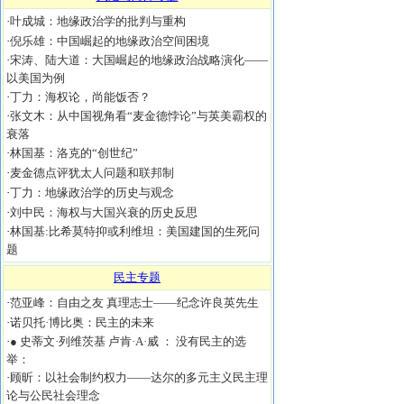
·
叶成城：地缘政治学的批判与重构
·
倪乐雄：中国崛起的地缘政治空间困境
·
宋涛、陆大道：大国崛起的地缘政治战略演化——
以美国为例
·
丁力：海权论，尚能饭否？
·
张文木：从中国视角看“麦金德悖论”与英美霸权的
衰落
·
林国基：洛克的“创世纪”
·
麦金德点评犹太人问题和联邦制
·
丁力：地缘政治学的历史与观念
·
刘中民：海权与大国兴衰的历史反思
·
林国基:比希莫特抑或利维坦：美国建国的生死问
题
民主专题
·
范亚峰：自由之友 真理志士——纪念许良英先生
·
诺贝托·博比奥：民主的未来
·
● 史蒂文·列维茨基 卢肯·A·威 ： 没有民主的选
举：
·
顾昕：以社会制约权力——达尔的多元主义民主理
论与公民社会理念