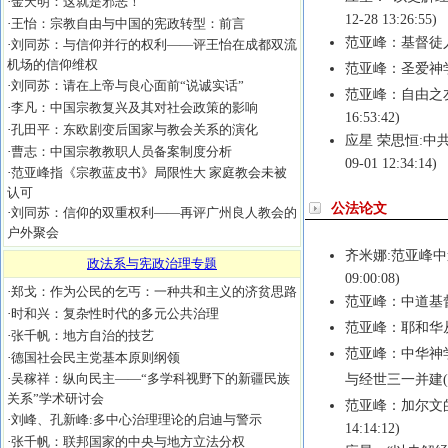
·
金天明：这就是邪恶！
12-28 13:26:55)
·
王怡：宗教自由与中国的宪政转型：前言
范亚峰：基督徒
·
刘同苏：与信仰并行的权利——评王怡在成都双流
机场的信仰维权
范亚峰：圣爱神
·
刘同苏：请在上帝与良心面前“说诚实话”
范亚峰：自由之
·
李凡：中国宗教复兴及其对社会政策的影响
16:53:42)
·
孔田平：东欧剧变后国家与教会关系的演化
应星 荣思恒:中
·
曹志：中国宗教教职人员备案制度分析
09-01 12:34:14)
·
范亚峰指《宗教蓝皮书》局限性大 家庭教会未被
认可
公法论文
·
刘同苏：信仰的双重权利——再评广州良人教会的
户外聚会
齐米娜:范亚峰
政法系与宪政治理专题
09:00:08)
·
郑戈：作为公民的乞丐：一种共和主义的济贫思路
范亚峰：中道基
·
时和兴：复杂性时代的多元公共治理
范亚峰：耶和华
·
张千帆：地方自治的技艺
范亚峰：中华神
·
德国社会民主党基本原则纲领
·
吴稼祥：纵向民主——“多学科视野下的新疆民族
与经世三一并建
关系”学术研讨会
范亚峰：加尔文
·
刘峰、孔新峰:多中心治理理论的启迪与警示
14:14:12)
·
张千帆：联邦国家的中央与地方立法分权