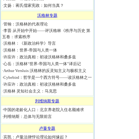
·
文扬：蒋氏儒家宪政：如何当真？
沃格林专题
·
管翰：沃格林的代表理论
·
李晋:从开始中开始——评沃格林《秩序与历史 第
五卷：求索秩序
·
沃格林：《新政治科学》导言
·
沃格林：世界-帝国与人类一体
·
许应许：政治真相：初读沃格林和桑多兹
·
心岳：沃格林“世界-帝国与人类一体”译后记
·
Arthur Versluis:沃格林的反灵知主义与极权主义
·
Cybebird：哲学是一个西方符号――读沃格林之一
·
许应许：政治真相：初读沃格林和桑多兹
·
沃格林 灵知社会主义：马克思
列维纳斯专题
·
中国的老龄化人口：北京养老院入住名额难求
·
列维纳斯：总体与无限前言
卢曼专题
·
宾凯：卢曼法律悖论理论如何缘起？