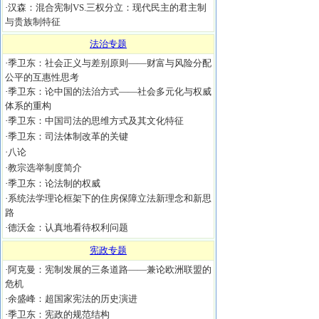
·
汉森：混合宪制VS.三权分立：现代民主的君主制
与贵族制特征
法治专题
·
季卫东：社会正义与差别原则——财富与风险分配
公平的互惠性思考
·
季卫东：论中国的法治方式——社会多元化与权威
体系的重构
·
季卫东：中国司法的思维方式及其文化特征
·
季卫东：司法体制改革的关键
·
八论
·
教宗选举制度简介
·
季卫东：论法制的权威
·
系统法学理论框架下的住房保障立法新理念和新思
路
·
德沃金：认真地看待权利问题
宪政专题
·
阿克曼：宪制发展的三条道路——兼论欧洲联盟的
危机
·
余盛峰：超国家宪法的历史演进
·
季卫东：宪政的规范结构