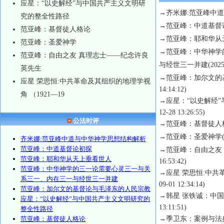
应星：“以史解经”与中国共产主义文明研
→
齐米娜:范亚峰中
究的整全性路径
→
范亚峰：中道基督
范亚峰：基督徒人格论
→
范亚峰：耶和华从
范亚峰：圣爱神学
→
范亚峰：中华神学
范亚峰：自由之友 真理志士——纪念许良
与经世三一并建
(2025
英先生
→
范亚峰：加尔文的
应星 荣思恒:中共革命及其组织的地理学视
14:14:12)
角 （1921—19
→
应星：“以史解经
12-28 13:26:55)
公法时评
→
范亚峰：基督徒人
→
范亚峰：圣爱神学
齐米娜:范亚峰中道与中华神学思想结构解析
范亚峰：中道基督论初探
→
范亚峰：自由之友
范亚峰：耶和华从天上垂看世人
16:53:42)
范亚峰：中华神学的三一论需要心灵三一与关
→
应星 荣思恒:中共革
系三一、内在三一与经世三一并建
09-01 12:34:14)
范亚峰：加尔文的基督论与毛泽东的人民宗教
→
韩星 张铁诚：中
应星：“以史解经”与中国共产主义文明研究的
13:11:51)
整全性路径
范亚峰：基督徒人格论
→
季卫东：案例与法