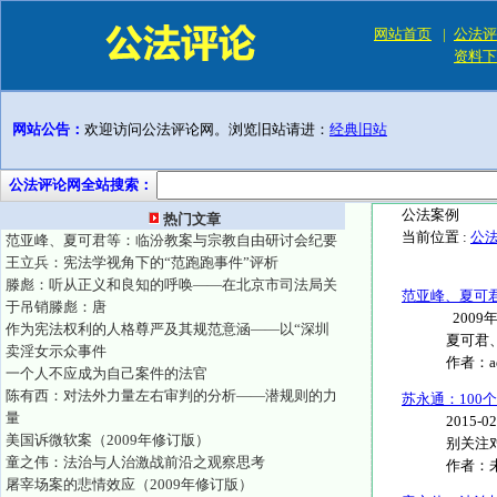
网站首页
|
公法评
资料下
网站公告：
欢迎访问公法评论网。浏览旧站请进：
经典旧站
公法评论网全站搜索：
公法案例
热门文章
当前位置 :
公
范亚峰、夏可君等：临汾教案与宗教自由研讨会纪要
王立兵：宪法学视角下的“范跑跑事件”评析
滕彪：听从正义和良知的呼唤——在北京市司法局关
范亚峰、夏可
于吊销滕彪：唐
200
作为宪法权利的人格尊严及其规范意涵——以“深圳
夏可君、
卖淫女示众事件
作者：
一个人不应成为自己案件的法官
陈有西：对法外力量左右审判的分析——潜规则的力
苏永通：100
量
2015
美国诉微软案（2009年修订版）
别关注对
童之伟：法治与人治激战前沿之观察思考
作者：
屠宰场案的悲情效应（2009年修订版）