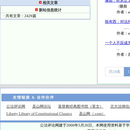
滕彪：听从正
相关文章
/滕彪 
新站信息统计
作者：
· 共有文章：2426篇
陈有西：对法
......
作者：
一个人不应成
...
作者：
共24条
1
友情链接 & 合作伙伴
公法评论网
圣山网论坛
基督教经典图书馆（英文）
北大法律信
Liberty Library of Constitutional Classics
圣山网（.com）
公法评论网建于2000年5月26日。本网使用资料基