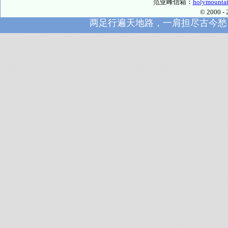
范亚峰信箱：
holymounta
© 2000
两足行遍天地路，一肩担尽古今愁