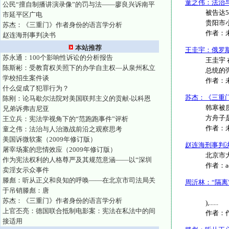
童之伟：法治
公民“擅自制播讲演录像”的罚与法——廖良兴诉南平
被告达
市延平区广电
贵阳市小
苏杰：《三重门》作者身份的语言学分析
作者：
赵连海刑事判决书
本站推荐
王圭宇：俄罗
苏永通：100个影响性诉讼的分析报告
王圭宇
陈斯彬：受教育权关照下的办学自主权—从泉州私立
总统的
学校招生案件谈
作者：
什么促成了犯罪行为？
苏杰：《三重
陈刚：论马歇尔法院对美国联邦主义的贡献-以科恩
韩寒被
兄弟诉弗吉尼亚
方舟子
王立兵：宪法学视角下的“范跑跑事件”评析
作者：
童之伟：法治与人治激战前沿之观察思考
美国诉微软案（2009年修订版）
赵连海刑事判
屠宰场案的悲情效应（2009年修订版）
北京市大
作为宪法权利的人格尊严及其规范意涵——以“深圳
作者：
卖淫女示众事件
滕彪：听从正义和良知的呼唤——在北京市司法局关
周沂林：“隔
于吊销滕彪：唐
布朗诉托皮
苏杰：《三重门》作者身份的语言学分析
),......
上官丕亮：德国联合抵制电影案：宪法在私法中的间
作者：
接适用