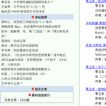
季卫东：民法
黎安友：中共韧性威权还能维持多久？
季卫东
王俊秀：江平先生与“八/九”一代
28日颁
杨尚昆1986年谈张闻天与毛泽东
作者：
本站推荐
犀利公：转型的三种路径及“5+2”条件
卡特莉娜·弗雷
弗朗西斯·福山：历史视野中的中西政治秩序
法意视
高华：新解博、毛、周“三国志”：评《博古和毛泽
Rawl
东》
作者：
曼德拉：自由之路
杰克·沙利文:
谢泳：西式论文的负面影响
杰克沙利
李泽厚：回应桑德尔及其他
Sulliv
梁剑兵：《社会科学研究的思维要素》读书笔记
作者：
i黑马金融与风投：互联网思维：3个段子，9大分
类，19条法则
季卫东：为了
韩国官商共治畸形模式弊端警醒世人
季卫东：
邹谠：二十世纪的中国革命（中）
在《二十一
人民公仆的真话与假话
作者：
文学有什么用？
季卫东：疫情
相关文章
季卫东
新站信息统计
带来巨大
· 共有文章：2426篇
作者：