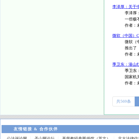
李泽厚：关于
李泽厚
一些极
作者：
微软（中国）
微软（中
推出了《
作者：
季卫东：漫山
季卫东
国家机关
作者：
共569条
友情链接 & 合作伙伴
公法评论网
圣山网论坛
基督教经典图书馆（英文）
北大法律信