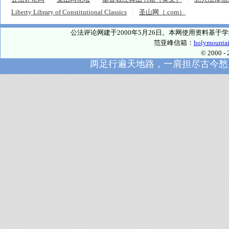
Liberty Library of Constitutional Classics
圣山网（.com）
公法评论网建于2000年5月26日。本网使用资料基
范亚峰信箱：
holymounta
© 2000
两足行遍天地路，一肩担尽古今愁