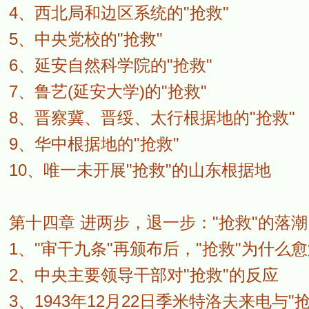
4、西北局和边区系统的"抢救"
5、中央党校的"抢救"
6、延安自然科学院的"抢救"
7、鲁艺(延安大学)的"抢救"
8、晋察冀、晋绥、太行根据地的"抢救"
9、华中根据地的"抢救"
10、唯一未开展"抢救"的山东根据地
第十四章 进两步，退一步："抢救"的落潮
1、"审干九条"再颁布后，"抢救"为什么
2、中央主要领导干部对"抢救"的反应
3、1943年12月22日季米特洛夫来电与"