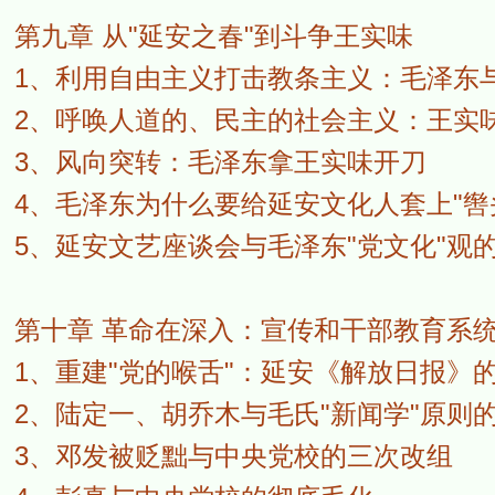
第九章 从"延安之春"到斗争王实味
1、利用自由主义打击教条主义：毛泽东与
2、呼唤人道的、民主的社会主义：王实
3、风向突转：毛泽东拿王实味开刀
4、毛泽东为什么要给延安文化人套上"辔
5、延安文艺座谈会与毛泽东"党文化"观
第十章 革命在深入：宣传和干部教育系
1、重建"党的喉舌"：延安《解放日报》
2、陆定一、胡乔木与毛氏"新闻学"原则
3、邓发被贬黜与中央党校的三次改组