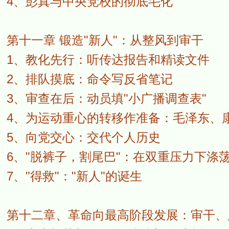
4、彭真与中央党校的彻底毛化
第十一章 锻造"新人"：从整风到审干
1、教化先行：听传达报告和精读文件
2、排队摸底：命令写反省笔记
3、审查在后：动员填"小广播调查表"
4、为运动重心的转移作准备：毛泽东、
5、向党交心：交代个人历史
6、"脱裤子，割尾巴"：在双重压力下涤
7、"得救"："新人"的诞生
第十二章、革命向最高阶段发展：审干、