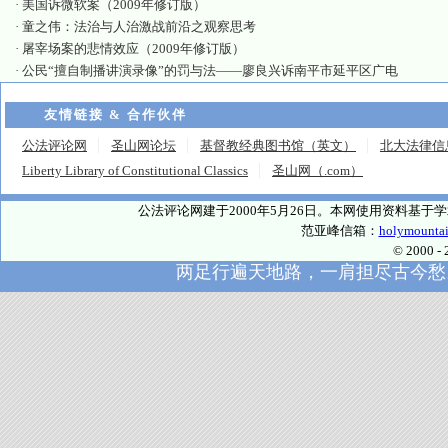
·
美国诉微软案（2009年修订版）
·
童之伟：法治与人治激战前沿之观察思考
·
屠宰场案的悲情效应（2009年修订版）
·
公民“擅自制播讲演录像”的罚与法——廖良兴诉南平市延平区广电
友情链接 & 合作伙伴
公法评论网
圣山网论坛
基督教经典图书馆（英文）
北大法律信
Liberty Library of Constitutional Classics
圣山网（.com）
公法评论网建于2000年5月26日。本网使用资料基
范亚峰信箱：
holymounta
© 2000
两足行遍天地路，一肩担尽古今愁