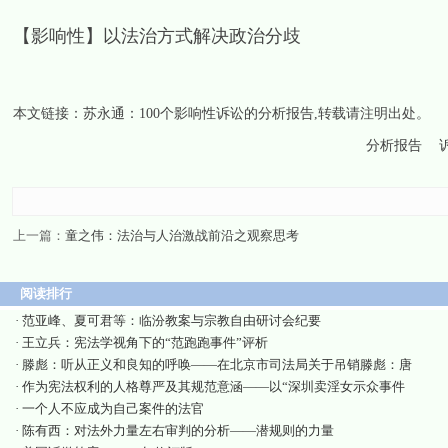
【影响性】以法治方式解决政治分歧
本文链接：
苏永通：100个影响性诉讼的分析报告
,转载请注明出处。
分析报告
上一篇：
童之伟：法治与人治激战前沿之观察思考
阅读排行
·
范亚峰、夏可君等：临汾教案与宗教自由研讨会纪要
·
王立兵：宪法学视角下的“范跑跑事件”评析
·
滕彪：听从正义和良知的呼唤——在北京市司法局关于吊销滕彪：唐
·
作为宪法权利的人格尊严及其规范意涵——以“深圳卖淫女示众事件
·
一个人不应成为自己案件的法官
·
陈有西：对法外力量左右审判的分析——潜规则的力量