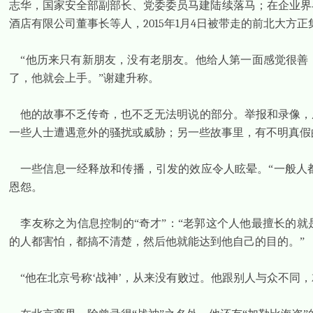
志华，国家安全部副部长、党委委员马建陆续落马；在企业界
酒店有限公司董事长等人，
2015
年
1
月
4
日被带走的前北大方正
“他历来只有新朋友，没有老朋友。他给人第一面感觉很善
了，他就会上手。”谢建升称。
他的故事不乏传奇，也不乏无法明说的部分。举报和录像，
一些人士遭遇意外的骚扰或威胁；另一些故事里，有不明真假
一些信息一经释放和传播，引发的效应令人眩晕。“一般人
恩怨。
李友称之为信息控制的“奇才”：“老郭这个人他最擅长的
的人都害怕，都搞不清楚，然后他就能达到他自己的目的。”
“他在北京号称‘战神’，从来没有败过。他跟别人与众不同