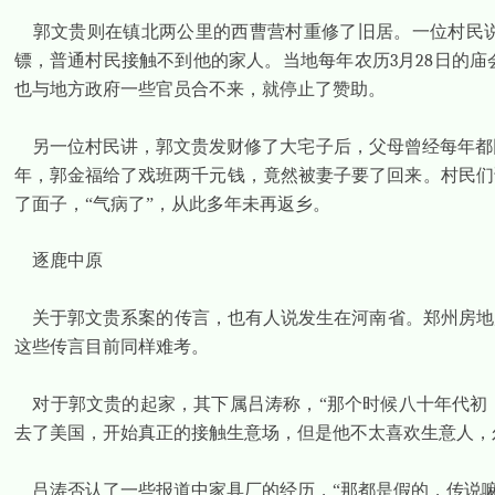
郭文贵则在镇北两公里的西曹营村重修了旧居。一位村民
镖，普通村民接触不到他的家人。当地每年农历
3
月
28
日的庙
也与地方政府一些官员合不来，就停止了赞助。
另一位村民讲，郭文贵发财修了大宅子后，父母曾经每年都
年，郭金福给了戏班两千元钱，竟然被妻子要了回来。村民们
了面子，“气病了”，从此多年未再返乡。
逐鹿中原
关于郭文贵系案的传言，也有人说发生在河南省。郑州房地
这些传言目前同样难考。
对于郭文贵的起家，其下属吕涛称，“那个时候八十年代初
去了美国，开始真正的接触生意场，但是他不太喜欢生意人，
吕涛否认了一些报道中家具厂的经历，“那都是假的，传说