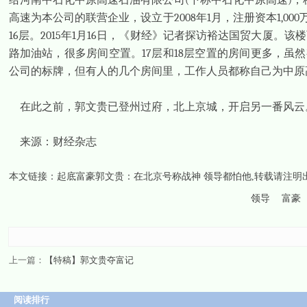
(
)
高速为本公司的联营企业，设立于
2008
年
1
月，注册资本
1,000
16
层。
2015
年
1
月
16
日，《财经》记者探访裕达国贸大厦。该楼
路加油站，很多房间空置。
17
层和
18
层空置的房间更多，虽然有
公司的标牌，但有人的几个房间里，工作人员都称自己为中原
在此之前，郭文贵已登州过府，北上京城，开启另一番风云
来源：财经杂志
本文链接：
起底富豪郭文贵：在北京号称战神 领导都怕他
,转载请注明
领导
富豪
上一篇：
【特稿】郭文贵夺富记
阅读排行