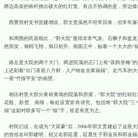
两边高耸的铁杆挑出硕大的红灯笼。有点不协调的是，旁边矮
西曹营村支书贺建增说，郭文贵虽然不经常回来，但常年雇有
和周围的民居相比，“郭大院”显得非常气派。石狮子和盘
然而笑，海鸥飞翔，旭日初升。画面正中，贴着一个大大的“福
路左是大院的两个大门。两进院落的正门上有“喜鹊登梅”的
上还刻着“出门喜迎八方财，入户纳金全家福福”。走汽车的大
一座“竹报平安”的画壁。
相比村里大部分黄砖黄墙的院落和房屋，“郭大院”的红砖
花瓶、影壁、画墙，每处设置皆有讲究。包括将“郭大院”三
福”这副对联多写一个“福”字，皆是有意为之。
村民们说，在成为“大富豪”后，
2006
年郭文贵建起了这座大
的曾祖名叫郭建明，祖父名郭廷選，廷選生子郭金良和郭金福