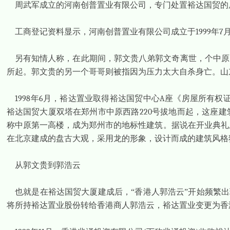
周武军成立的河南创普置业有限公司，专门处置裕达国贸的
工商登记资料显示，河南创普置业有限公司成立于
1999
年
7
另有知情人称，在此期间，郭文贵八弟郭文奇离世，个中原
所起。郭文贵的另一个哥哥则被指因为压力太大自杀身亡。山
1998
年
6
月，裕达置业取得裕达国贸中心
A
座《房屋所有权
裕达国贸大厦双塔在郑州市中原西路
220
号拔地而起，这座建
称中原第一高楼，成为郑州市的地标性建筑。据说在开业典礼
在北京建成的盘古大观，采用龙的形象，设计而成的建筑风格
从郭文贵到郭浩云
也就是在裕达国贸大厦建成后，“香港人郭浩云”开始频繁
将所持裕达置业股份转给香港商人郭浩云，裕达置业变更为香