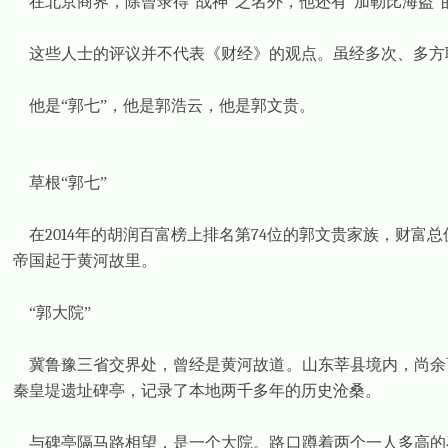
在北京商界，除曾录得“战神”之名外，他还有“加勒比海盗
这些人士的评议并不代表《财经》的观点。虽经多次、多方
他是“郭七”，他是郭浩云，他是郭文贵。
草根“郭七”
在
2014
年的胡润百富榜上排名第
74
位的郭文贵家族，财富总
帝国起于黄河故里。
“郭大院”
冀鲁豫三省交界处，曾经是黄河故道。山东莘县境内，尚余
秦皇堤遗址碑亭，记录了本地两千多年的历史沧桑。
与碑亭隔马路相望，是一个大院。路口蹲着两个一人多高的