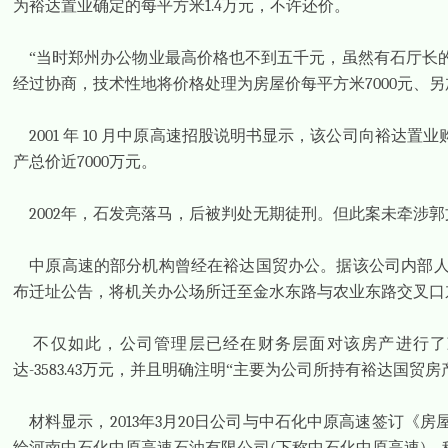
为裕达置业确定的每平方米
1.4
万元，不许还价。
“当时郑州办公物业最高价格也不到五千元，虽然有石厅长
经过协商，技术性地将价格处理为房屋价每平方米
7000
元、另
2001
年
10
月中原高速招股说明书显示，该公司向裕达置业
产总价近
7000
万元。
2002
年，石发亮落马，后被判处无期徒刑。但此案未牵涉郭
中原高速的部分机构曾经在裕达国贸办公。据该公司内部
布迁址公告，将机关办公场所迁至金水东路与农业东路交叉口
不仅如此，公司管理层已经在财务层面对该房产进行了
达
-3583.43
万元，并且明确注明“主要为公司所持有裕达国贸房
材料显示，
2013
年
3
月
20
日公司与中石化中原高速签订《房
给河南中石化中原高速石油有限公司
下称中石化中原高速
，