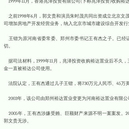
1999
年
11
月，香港兆泽投资有限公司
(
下称兆泽投资
)
收购裕
之前
1998
年
6
月，郭文贵和演员朱时茂共同出资成立北京文
司增加房地产开发经营业务，纳入北京市城市建设综合开发行
王锴为原河南省委常委、郑州市委书记王有杰之子。已经
切。
据司法材料，
1999
年
11
月，兆泽投资收购裕达置业后不久，
金一直被裕达公司使用。
法院认定，王有杰通过儿子王锴，将
730
万元人民币、
45
万
2003
年，该公司由郑州裕达置业变更为河南裕达置业有限公
2005
年，王有杰涉嫌受贿、巨额财产来源不明一案案发。
2
郭文贵无涉。