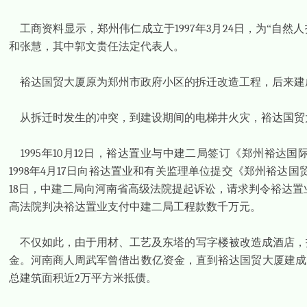
工商资料显示，郑州伟仁成立于
1997
年
3
月
24
日，为“自然
和张慧，其中郭文贵任法定代表人。
裕达国贸大厦原为郑州市政府小区的拆迁改造工程，后来建成
从拆迁时发生的冲突，到建设期间的电梯井火灾，裕达国贸
1995
年
10
月
12
日，裕达置业与中建二局签订《郑州裕达国
1998
年
4
月
17
日向裕达置业和有关监理单位提交《郑州裕达国
18
日，中建二局向河南省高级法院提起诉讼，请求判令裕达置
高法院判决裕达置业支付中建二局工程款数千万元。
不仅如此，由于用材、工艺及东塔的写字楼被改造成酒店，
金。河南商人周武军曾借出数亿资金，直到裕达国贸大厦建成
总建筑面积近
2
万平方米抵债。