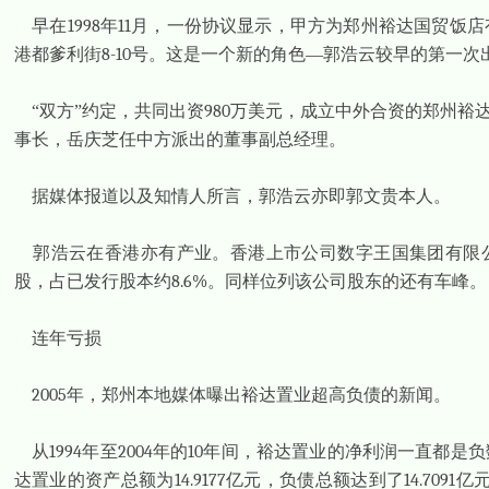
早在
1998
年
11
月，一份协议显示，甲方为郑州裕达国贸饭店
港都爹利街
8-10
号。这是一个新的角色—郭浩云较早的第一次
“双方”约定，共同出资
980
万美元，成立中外合资的郑州裕
事长，岳庆芝任中方派出的董事副总经理。
据媒体报道以及知情人所言，郭浩云亦即郭文贵本人。
郭浩云在香港亦有产业。香港上市公司数字王国集团有限
股，占已发行股本约
8.6%
。同样位列该公司股东的还有车峰。
连年亏损
2005
年，郑州本地媒体曝出裕达置业超高负债的新闻。
从
1994
年至
2004
年的
10
年间，裕达置业的净利润一直都是负
达置业的资产总额为
14.9177
亿元，负债总额达到了
14.7091
亿