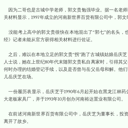
因为二哥也是古城中学老师，郭文贵勉强毕业。据一名老师
关材料显示，
1997
年成立的河南新世界百货有限公司中，郭文
没能考上高中的郭文贵很快在本地混出了“郭七”的名头，
经》记者未能从官方获得相关材料进行佐证。
之后，难以在本地立足的郭文贵“拐”跑了古城镇姑娘岳庆
人士说，她在上世纪
80
年代末随郭文贵私自离家时，引得其父
何时办理的结婚登记手续，以及是否曾与岳父岳母和解。他们
儿岳庆芝在场。
一份履历表显示，岳庆芝于
1990
年
6
月起开始在黑龙江林药
大老板家具厂，并于
1993
年
10
月创办河南裕达置业有限公司。
在前述河南新世界百货有限公司中，岳庆芝为董事长，投
离开了故乡。