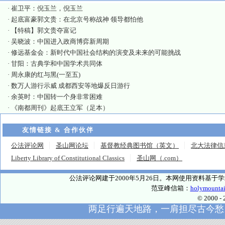
·
崔卫平：倪玉兰，倪玉兰
·
起底富豪郭文贵：在北京号称战神 领导都怕他
·
【特稿】郭文贵夺富记
·
吴晓波：中国进入政商博弈新周期
·
修远基金会：新时代中国社会结构的演变及未来的可能挑战
·
甘阳：古典学和中国学术共同体
·
周永康的红与黑(一至五)
·
数万人游行示威 成都西安等地爆反日游行
·
余英时：中国转一个身非常困难
·
《南都周刊》起底王立军（足本）
友情链接 & 合作伙伴
公法评论网
圣山网论坛
基督教经典图书馆（英文）
北大法律信
Liberty Library of Constitutional Classics
圣山网（.com）
公法评论网建于2000年5月26日。本网使用资料基
范亚峰信箱：
holymounta
© 2000
两足行遍天地路，一肩担尽古今愁