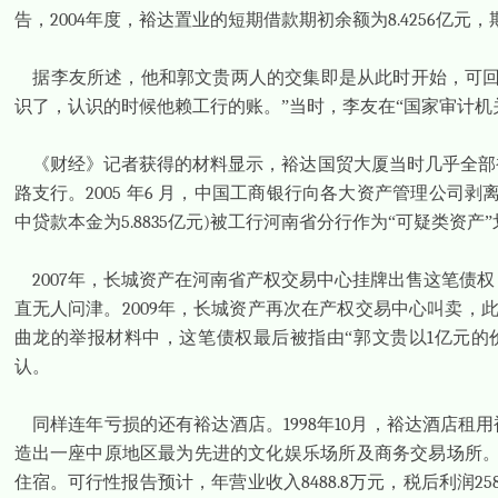
告，
2004
年度，裕达置业的短期借款期初余额为
8.4256
亿元，
据李友所述，他和郭文贵两人的交集即是从此时开始，可
识了，认识的时候他赖工行的账。”当时，李友在“国家审计机关
《财经》记者获得的材料显示，裕达国贸大厦当时几乎全部
路支行。
2005
年
6
月，中国工商银行向各大资产管理公司剥
中贷款本金为
5.8835
亿元
)
被工行河南省分行作为“可疑类资产
2007
年，长城资产在河南省产权交易中心挂牌出售这笔债权
直无人问津。
2009
年，长城资产再次在产权交易中心叫卖，
曲龙的举报材料中，这笔债权最后被指由“郭文贵以
1
亿元的
认。
同样连年亏损的还有裕达酒店。
1998
年
10
月，裕达酒店租用
造出一座中原地区最为先进的文化娱乐场所及商务交易场所。
住宿。可行性报告预计，年营业收入
8488.8
万元，税后利润
25