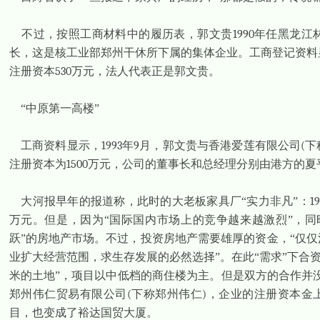
不过，按照工商材料中的履历表，郭文贵
1990
年任黑龙江
长，这是核工业部郑州干休所下属的集体企业。工商登记资料
注册资本
530
万元，法人代表正是郭文贵。
“中原第一高楼”
工商资料显示，
1993
年
9
月，郭文贵与香港爱莲有限公司
(
下
注册资本为
1500
万元，公司的董事长和总经理分别由港方的夏
大河报早年的报道称，此时的大老板家具厂“实力非凡”：
1
万元。但是，因为“国际国内市场上的竞争越来越激烈”，同
跃”的房地产市场。不过，投资房地产需要雄厚的资金，“仅
业扩大经营范围，求生存发展的必然选择”。在此“需求”下合
米的土地”，项目以中低档的商住楼为主。但是双方的合作并
郑州伟仁贸易有限公司
(
下称郑州伟仁
)
，企业的注册资本金
目，也变成了裕达国贸大厦。