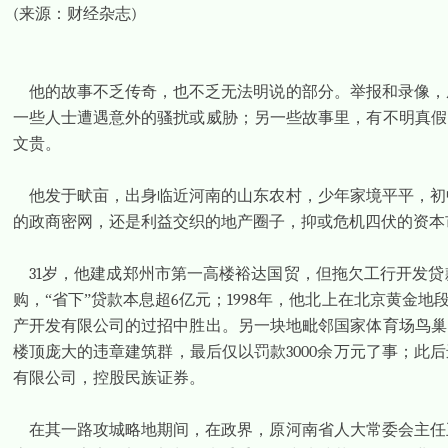
(
来源：财经杂志
)
他的故事不乏传奇，也不乏无法明说的部分。举报和录像，
一些人士遭遇意外的骚扰或威胁；另一些故事里，有不明真假
文贵。
他发于畎亩，出身临近河南的山东农村，少年家境平平，初
的政商密网，还是利益交织的地产圈子，抑或危机四伏的资本
31
岁，他建成郑州市第一高楼裕达国贸，但拖欠工行开发贷
购，“省下”贷款本息超
6
亿元；
1998
年，他北上在北京黄金地
产开发有限公司的过招中胜出。另一块地毗邻国家体育场鸟巢
楼顶庞大的违章建筑群，最后仅以罚款
3000
余万元了事；此后
有限公司，控股民族证券。
在其一路攻城略地期间，在政界，原河南省人大常委会主任