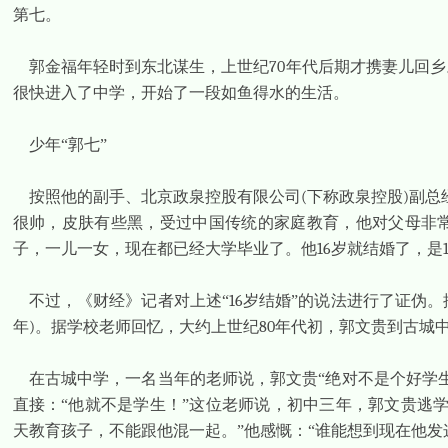
第七。
郭金福年轻时到东北谋生，上世纪
70
年代后期才携妻儿回乡
很快进入了中学，开始了一段如鱼得水的生活。
少年“郭七”
按照他的副手、北京政泉控股有限公司
(
下称政泉控股
)
副总
很帅，皮肤有些黑，受过中国传统的家庭教育，他对父母非
子，一儿一女，现在都已经大学毕业了。他
16
岁就结婚了，是
不过，《财经》记者对上述“
16
岁结婚”的说法进行了证伪
年
)
。据学校老师回忆，大约上世纪
80
年代初，郭文贵到古城
在古城中学，一名当年的老师说，郭文贵“绝对不是个好学
直接：“他就不是学生！”这位老师说，初中三年，郭文贵逃
天教育孩子，不能跟他混一起。”他感慨：“谁能想到现在他发