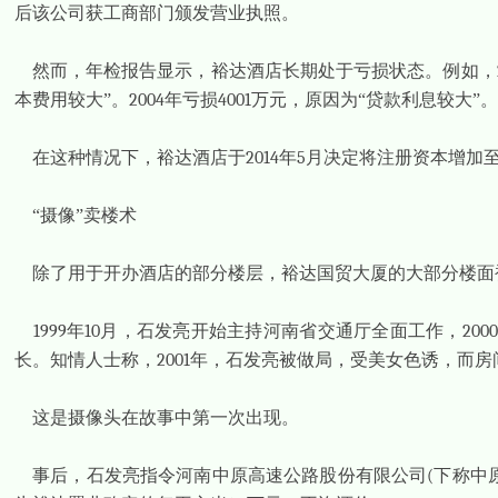
后该公司获工商部门颁发营业执照。
然而，年检报告显示，裕达酒店长期处于亏损状态。例如，
本费用较大”。
2004
年亏损
4001
万元，原因为“贷款利息较大”
在这种情况下，裕达酒店于
2014
年
5
月决定将注册资本增加
“摄像”卖楼术
除了用于开办酒店的部分楼层，裕达国贸大厦的大部分楼面
1999
年
10
月，石发亮开始主持河南省交通厅全面工作，
2000
长。知情人士称，
2001
年，石发亮被做局，受美女色诱，而房
这是摄像头在故事中第一次出现。
事后，石发亮指令河南中原高速公路股份有限公司
(
下称中