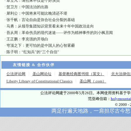
·
章立凡：薄熙来不仅是个好演员
·
贺卫方：中国法治的出路
·
犀利公：中国将来可能比晚清还不堪
·
张千帆：言论自由是弥合社会分裂的基础
·
马勇：从领导集团知识背景看未来十年中国政治走向
·
吾从周：革命伤员的现代迷途——评作为精神事件的刘小枫丑闻
·
王正鹏：李克强的开场白
·
穹顶之下：更可怕的是中国人的心智雾霾
·
陈子明：“红知兵”的“三个自信”
友情链接 & 合作伙伴
公法评论网
圣山网论坛
基督教经典图书馆（英文）
北大法律信
Liberty Library of Constitutional Classics
圣山网（.com）
公法评论网建于2000年5月26日。本网使用资料基
范亚峰信箱：
holymounta
© 2000
两足行遍天地路，一肩担尽古今愁