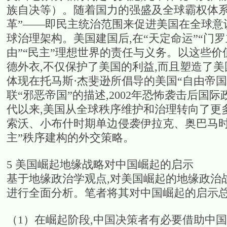
族自决等）。随着国力的强盛及全球霸权体系
革”——即民主统治范围来促进美国在全球意
球治理架构。美国建国后,在“天定命运”“门
由”“民主”理想世界的责任与义务。以这些
德外衣,不仅保护了美国的利益,而且塑造了美国
体现在托马斯·杰斐逊所倡导的美国“自由帝国
联“邪恶帝国”的描述,2002年恐怖袭击后国际政
代以来,美国从全球秩序维护和治理转向了更
索沃、小布什时期单边侵袭伊拉克、奥巴马时
主”秩序建构的外交策略。
5 美国崛起地缘战略对中国崛起的启示
基于地缘政治学观点,对美国崛起的地缘政治
进行全面分析。笔者将其对中国崛起的启示
（1）在崛起阶段,中国决策者有必要借助中