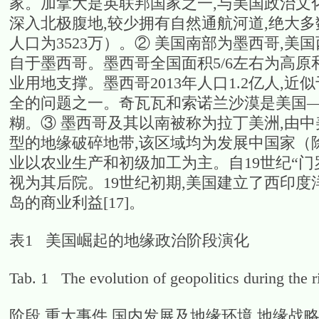
家。加拿大是英联邦国家之一,与美国政治文
深入北极腹地,较少拥有自然通航河道,绝大多
人口为3523万）。② 美国南部为墨西哥,
自于墨西哥。墨西哥全国面积5/6左右为高原
业用地支撑。墨西哥2013年人口1.2亿人,近
全的问题之一。奇瓦瓦和索诺兰沙漠是美国—
糊。③ 墨西哥及其以南被称为拉丁美洲,由
型的地缘破碎地带,该区域均为发展中国家（
业以农业生产和初级加工为主。自19世纪“门
视为其后院。19世纪初期,美国建立了西印
岛的商业利益[17]。
表1 美国崛起的地缘政治阶段演化
Tab. 1 The evolution of geopolitics during the ri
阶段
重大事件
国内发展及地缘环境
地缘战