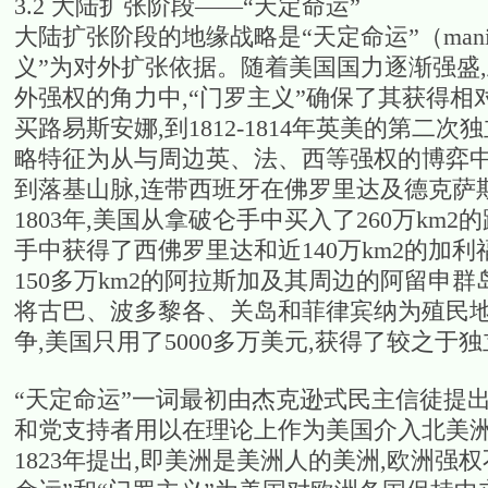
3.2 大陆扩张阶段——“天定命运”
大陆扩张阶段的地缘战略是“天定命运”（manife
义”为对外扩张依据。随着美国国力逐渐强盛
外强权的角力中,“门罗主义”确保了其获得相
买路易斯安娜,到1812-1814年英美的第二
略特征为从与周边英、法、西等强权的博弈中
到落基山脉,连带西班牙在佛罗里达及德克萨斯
1803年,美国从拿破仑手中买入了260万k
手中获得了西佛罗里达和近140万km2的加利
150多万km2的阿拉斯加及其周边的阿留申群
将古巴、波多黎各、关岛和菲律宾纳为殖民地。
争,美国只用了5000多万美元,获得了较之于
“天定命运”一词最初由杰克逊式民主信徒提出
和党支持者用以在理论上作为美国介入北美洲
1823年提出,即美洲是美洲人的美洲,欧洲强