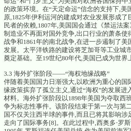
命运”和“门罗主义”为美国对欧洲各国保持
的政策环境。在“天定命运”信念的支持下,
原,1825年伊利运河的建成对农业发展形成
民者的依赖,1807年,美国国会通过《禁运法
制造业不再面对国外竞争,出口行业的萧条使得
战争和1861年的南北战争,在进一步遏制了
发展。太平洋铁路的建设将芝加哥等工业城市
奠定基础。至19世纪80年代,美国已成为世界
3.3 海外扩张阶段——“海权地缘战略”
伴随着美国国力日渐强大,以欧洲为重心的国际
缘政策摈弃了孤立主义,通过“海权”的发展进
材料。海外扩张阶段以1898年美国为夺取
争为标志性事件。该阶段结束于第一次与第二
国不仅关注西半球的事件,而且已将其影响涉
走向了国际事务[8]。在此过程中,西奥多·
1905年,罗斯福连任美国总统,作为美国前海