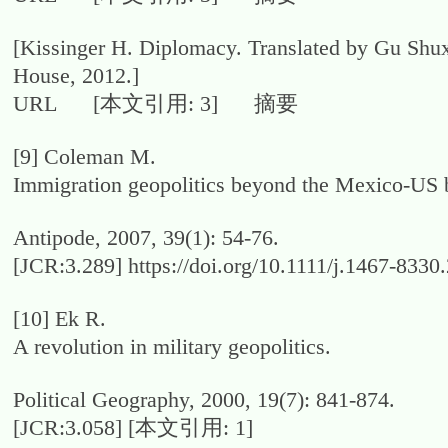
[Kissinger H. Diplomacy. Translated by Gu Shuxi
House, 2012.]
URL [本文引用: 3] 摘要
[9]
Coleman M.
Immigration geopolitics beyond the Mexico-US 
Antipode, 2007, 39(1): 54-76.
[JCR:3.289] https://doi.org/10.1111/j.
[10]
Ek R.
A revolution in military geopolitics.
Political Geography, 2000, 19(7): 841-874.
[JCR:3.058] [本文引用: 1]