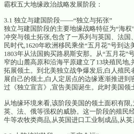
霸权五大地缘政治战略发展阶段：
3.1 独立与建国阶段——“独立与拓张”
独立与建国阶段的主要地缘战略特征为“海权
冲突与领土拓张,包含了一系列与英国、法国
民时代,1620年欧洲移民乘坐“五月花”号到达美
1803年从法国购买路易斯安那。从“五月花
窄的山麓高原和沿海平原建立了13块殖民地
拓展领土。到北美独立战争爆发后,白人殖民
展自己的领土,白人定居点的边缘逐渐推进到密
过《独立宣言》,宣告美国诞生。此时美国领土
从地缘环境来看,该阶段美国的领土面积有限
英、法、俄等强权的威胁。这一阶段的殖民经
牛等农牧类商品,从英国进口工业制成品,从