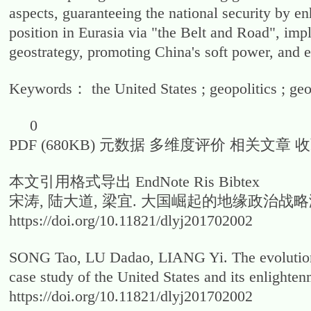
aspects, guaranteeing the national security by e
position in Eurasia via "the Belt and Road", im
geostrategy, promoting China's soft power, and es
Keywords： the United States ; geopolitics ; geos
0
PDF (680KB) 元数据 多维度评价 相关文章 
本文引用格式导出 EndNote Ris Bibtex
宋涛, 陆大道, 梁宜. 大国崛起的地缘政治战略演化——以美
https://doi.org/10.11821/dlyj201702002
SONG Tao, LU Dadao, LIANG Yi. The evolution of
case study of the United States and its enligh
https://doi.org/10.11821/dlyj201702002