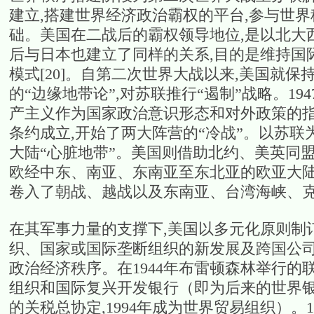
建立,搭建世界经济政治霸权的平台,参与世
础。美国在二战后的霸权领导地位,是以北大
后与日本也建立了同样的关系,目的是维持国
模式[20]。自第二次世界大战以来,美国就
的“边缘地带论”,对苏联推行“遏制”战略。19
产主义作为国家政治意识形态和对外政策的
条约成立,开始了两大阵营的“冷战”。以苏
大陆“心脏地带”。美国则借助北约、美英同
欧经中东、南亚、东南亚至东北亚的欧亚大陆
卷入了朝战、越战以及东南亚、台湾海峡、克
在其军事力量的支撑下,美国以多元化原则制
织、国家或国际垄断组织的新发展及跨国公司
政治经济秩序。在1944年布雷顿森林举行的
组织和国际复兴开发银行（即为后来的世界银行
的关税总协定,1994年成为世界贸易组织）。