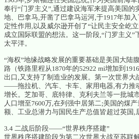
奉行“门罗主义”,通过建设海军来提高美国
地、巴拿马,开凿了巴拿马运河,于1917年
定性作用,以及威尔逊开创了“让民主安全屹立
成立国际联盟的想法。这一阶段,“门罗主义”
太平洋。
“海权”地缘战略发展的重要基础是美国大陆
路（铁路里程从1870年的52922 mi增加到1
出口,又支持了制造业的发展。第一次世界大
——拖拉机、汽车、卡车、家用电器,有力推
增长。芝加哥、底特律、克利夫兰等一批城市成
人口增至7600万,在列强中居第二;美国的
额、工业总潜力与国民生产总值皆超过英国,居
3.4 二战后阶段——“世界秩序搭建”
世界秩序搭建阶段为第二次世界大战至苏联解