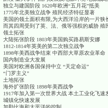
独立与建国阶段
1620年欧洲“五月花”抵美
1775年北美独立战争
殖民经济特征显著
美国的领土面积有限,为大西洋沿岸的一片狭
而其四周受到了英、法、俄等强权的威胁
殖
领土拓张
大陆拓张阶段
1803年美国购买路易斯安娜
1812-1814年英美的第二次独立战争
1898年美西战争结束
中西部大草原农业革命
国内制造业大发展
美国对欧洲各国保持中立
“天定命运”
“门罗主义”
土地拓张
海外扩张阶段
1898年美西战争
1917年加入第一次世界大战
本土工业化飞速
城镇化快速发展
加勒比海和太平洋的控制