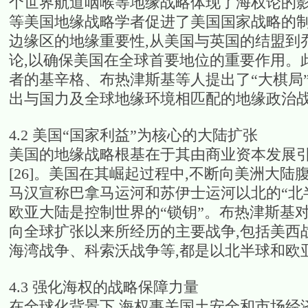
个世界航道咽喉等地缘战略体现了海权论的影响
等美国地缘战略学者促进了美国国家战略的
边缘区的地缘重要性,从美国与英国的结盟到
论,以确保美国在全球首要地位的重要作用。
者的基辛格、布热津斯基等人提出了“大棋局
出与国力及全球地缘环境相匹配的地缘政治
4.2 美国“国家利益”为核心的大陆扩张
美国的地缘战略根基在于其由商业资本发展
[26]。美国在其崛起过程中,不断向美洲大
马汉宣称巴拿马运河和苏伊士运河以北的“北
欧亚大陆是控制世界的“锁钥”。布热津斯基
向全球扩张以来所经历的主要战争,包括美西
海湾战争、科索沃战争等,都是以北半球和欧亚
4.3 强化海权的战略保障力量
在全球化背景下,海权事关国土安全和市场经