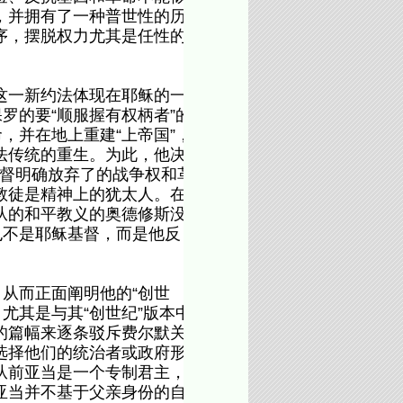
，并拥有了一种普世性的历
序，摆脱权力尤其是任性的
这一新约法体现在耶稣的一
罗的要“顺服握有权柄者”的
，并在地上重建“上帝国”，
法传统的重生。为此，他决
基督明确放弃了的战争权和革
教徒是精神上的犹太人。在
从的和平教义的奥德修斯没
也不是耶稣基督，而是他反
从而正面阐明他的“创世
尤其是与其“创世纪”版本中
的篇幅来逐条驳斥费尔默关
选择他们的统治者或政府形
从前亚当是一个专制君主，
亚当并不基于父亲身份的自