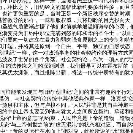
间环节的劳烦。这样一来，遵循着民主这一时代精神和原
为，相比之下，旧约经文的篇幅比新约要多出许多，而且
，也许更为重要的是，当时正是一个新旧秩序交替的时期
基督教导的那样，一味顺服权威，只将期盼的目光投向天
和圣战气质逐渐占据了他们此前羔羊般温顺谦卑的心灵，
渐变身为旧约中那位充满列怒的耶和华的圣斗士，“以血
他们要向一切建立在暴力和弱肉强食原则之上的专制和特
和开端，并将其还原到一个自由、平等、独立的自然状态
创世纪”一样，这一对政治事务的社会契约论的理解方式
及了世界的各个角落。社会契约论，作为一项人的“无”中生
的创世论和约法传统之间的深刻渊源，我们最早可以在霍布斯
及其犹太渊源，而且推陈出新，将这一传统中所特有的犹
同样能够发现其与旧约“创世纪”之间的非常有趣的平行对
的模仿。与社会契约论传统中其他经典作家一样，洛克版“创
源泉和主体，但与卢梭不同，“人民”并非是其自由神殿
旧约中的上帝也要受到他与犹太人之间所立契约、承诺和誓
说的“上帝的意志”的约束，人民毕竟是上帝的造物，造物
状态”与上帝创世之前的“虚无混沌”的状态相对应，而自
文中“上帝的灵运行在水面上”相对应，此处所说的“水”就是