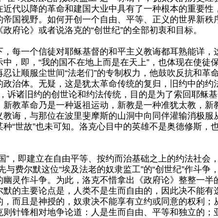
在近代以降的革命和建国大业中具有了一种根本的重要性
的帝国视野。如何开创一个自由、平等、正义的世界新秩
政府论》或者说洛克的“创世纪”的全部初衷和目标。
每一个信徒对耶稣基督的和平主义教诲都耳熟能详，
中，即，“我的国不在地上而是在天上”，也体现在使徒保
忍让顺服尘世间“法老们”的专制权力，他鼓吹反抗和革命
的政治体。无疑，这是犹太革命传统的复归，旧约中的约
is），诉诸旧约的创世论和约法传统，目的是为了索回耶稣
，新教革命乃是一种返祖运动，新教是一种准犹太教，新
义教诲，与那位在波里斐摩斯的山洞中向同伴灌输消极服
种“世故”也未可知。洛克心目中的英雄不是奥德修斯，
”，即建立在自由平等、按约而治基础之上的约法社会，
先与费尔默这位“埃及法老的奴隶监工”的“创世纪”作斗争，
的幽灵作斗争。为此，洛克不惜拿出《政府论》整整一半
尔默的主要论点是，人类不是生而自由的，因此决不能有
的，而且是神授的，奴隶决不能享有立约或同意的权利；
克则针锋相对地争论道：人是生而自由、平等和独立的；