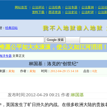
网站首页
|
公法评论
|
公法经典
|
公法专题
|
公法案例
|
公法
资料下载
|
西语资源
|
公法史论
|
公法时评
|
公法
进：
经典旧站
惟愿公平如大水滚滚，使公义如江河滔滔
海洋专题
文章正文
林国基：洛克的“创世纪”
来源：
未知
作者：
未知
时间：
2012-04-29 15:14:18
点击：
0
次
发布时间:2012-04-29 09:21
作者:
林国基
英国发生了旷日持久的内战。在很多欧洲大陆的贵族