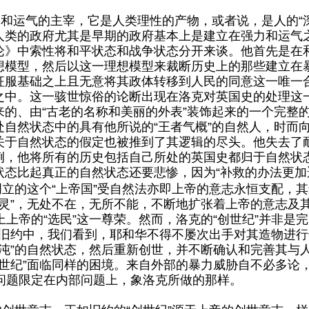
和运气的主宰，它是人类理性的产物，或者说，是人的“深
人类的政府尤其是早期的政府基本上是建立在强力和运气
论》中索性将和平状态和战争状态分开来谈。他首先是在
想模型，然后以这一理想模型来裁断历史上的那些建立在
征服基础之上且无意将其政体转移到人民的同意这一唯一
之中。这一骇世惊俗的论断出现在洛克对英国史的处理这
的、由“古老的名称和美丽的外表”装饰起来的一个完整
自然状态中的具有他所说的“王者气概”的自然人，时而
关于自然状态的假定也被推到了其逻辑的尽头。他失去了
，他将所有的历史包括自己所处的英国史都归于自然状态
态比起真正的自然状态还要悲惨，因为“补救的办法更加
创立的这个“上帝国”受自然法亦即上帝的意志永恒支配，
的灵”，无处不在，无所不能，不断地扩张着上帝的意志及
上帝的“选民”这一尊荣。然而，洛克的“创世纪”并非是
在旧约中，我们看到，耶和华不得不屡次出手对其造物进
沌”的自然状态，然后重新创世，并不断确认和完善其与人
创世纪”面临同样的困境。来自外部的暴力威胁自不必多论
问题限定在内部问题上，象洛克所做的那样。