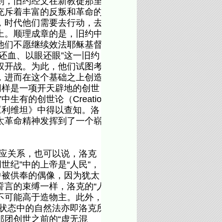
则，旧约经文在新教徒那里
充斥着丰富的反叛和革命的
，时代他们需要去行动，去
上。顺理成章的是，旧约中
他们不愿继续效法耶稣基督
还血、以眼还眼”这一旧约
权开战。为此，他们试图考
，进而在这个基础之上创造
同样是一项开天辟地的创世
有的创世论（Creation
的《利维坦》中得以查知。洛
太革命精神发挥到了一个崭
应关系，也可以说，洛克
世纪”中的上帝是“人民”，
中被供奉的偶像，因为犹太
言的束缚一样，洛克的“人
不可能高于造物主。此外，
然状态中的自然法亦即洛克所
那团创世之前的“虚无混