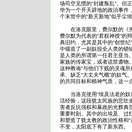
场司空见惯的“封建叛乱”。但
华为一个开天辟地的政治事件
个末世中的“新天新地”似乎尘
在洛克眼里，费尔默的《先祖
费尔默为代表的“君权神授”的
典旧约，尤其是其中的“创世纪
中锻造了一副奴役全人类的锁
是人类的所谓第一任君主亚当
家族的传家宝，或者说世袭物。
这种教诲“与他们下贱的灵魂所
承、缺乏“大丈夫气概”的奴气
的共同目标和精神气质，这一
当洛克使用“埃及法老的奴隶
活经验，这段犹太民族的悲壮史
害者反抗强权和暴政的光辉典
重要时刻。其中的出埃及、过红
和塑造了犹太教的政治性格和“
不变，太阳底下有了新东西。