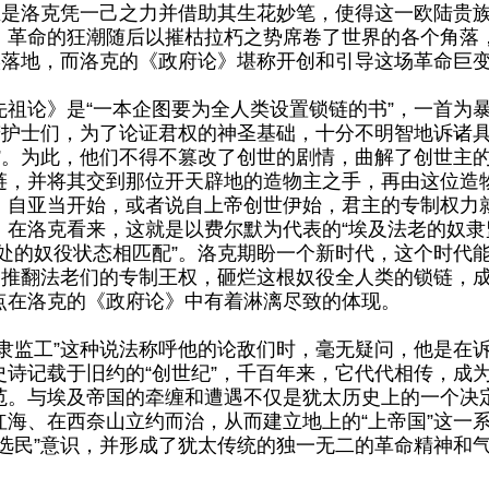
正是洛克凭一己之力并借助其生花妙笔，使得这一欧陆贵族
，革命的狂潮随后以摧枯拉朽之势席卷了世界的各个角落
埃落地，而洛克的《政府论》堪称开创和引导这场革命巨
论》是“一本企图要为全人类设置锁链的书”，一首为暴
辩护士们，为了论证君权的神圣基础，十分不明智地诉诸
”。为此，他们不得不篡改了创世的剧情，曲解了创世主
链，并将其交到那位开天辟地的造物主之手，再由这位造
。自亚当开始，或者说自上帝创世伊始，君主的专制权力
在洛克看来，这就是以费尔默为代表的“埃及法老的奴隶
处的奴役状态相匹配”。洛克期盼一个新时代，这个时代
。推翻法老们的专制王权，砸烂这根奴役全人类的锁链，
点在洛克的《政府论》中有着淋漓尽致的体现。
监工”这种说法称呼他的论敌们时，毫无疑问，他是在诉
诗记载于旧约的“创世纪”，千百年来，它代代相传，成
范。与埃及帝国的牵缠和遭遇不仅是犹太历史上的一个决
海、在西奈山立约而治，从而建立地上的“上帝国”这一
选民”意识，并形成了犹太传统的独一无二的革命精神和