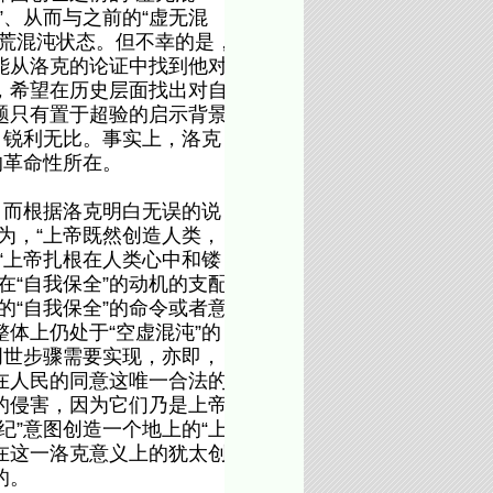
”、从而与之前的“虚无混
荒混沌状态。但不幸的是，
能从洛克的论证中找到他对
，希望在历史层面找出对自
题只有置于超验的启示背景
，锐利无比。事实上，洛克
的革命性所在。
而根据洛克明白无误的说
为，“上帝既然创造人类，
“上帝扎根在人类心中和镂
“自我保全”的动机的支配
的“自我保全”的命令或者意
体上仍处于“空虚混沌”的
创世步骤需要实现，亦即，
在人民的同意这唯一合法的
的侵害，因为它们乃是上帝
”意图创造一个地上的“上
在这一洛克意义上的犹太创
的。