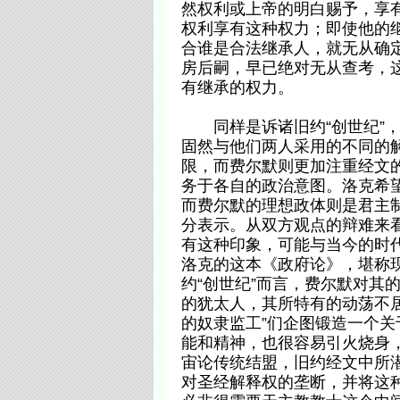
然权利或上帝的明白赐予，享
权利享有这种权力；即使他的
合谁是合法继承人，就无从确
房后嗣，早已绝对无从查考，
有继承的权力。
同样是诉诸旧约“创世纪”，但
固然与他们两人采用的不同的
限，而费尔默则更加注重经文
务于各自的政治意图。洛克希
而费尔默的理想政体则是君主
分表示。从双方观点的辩难来
有这种印象，可能与当今的时
洛克的这本《政府论》，堪称现
约“创世纪”而言，费尔默对其
的犹太人，其所特有的动荡不
的奴隶监工”们企图锻造一个
能和精神，也很容易引火烧身
宙论传统结盟，旧约经文中所
对圣经解释权的垄断，并将这