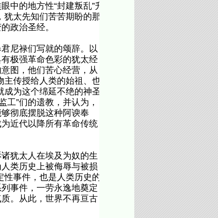
眼中的地方性“封建叛乱”升
，犹太先知们苦苦期盼的那
变的政治圣经。
君尼禄们写就的颂辞。以
具有极强革命色彩的犹太经
的意图，他们苦心经营，从
物主传授给人类的始祖、也
就成为这个绵延不绝的神圣
监工”们的遗教，并认为，
能够彻底摆脱这种阿谀奉
成为近代以降所有革命传统
诸犹太人在埃及为奴的生
为人类历史上被侮辱与被损
定性事件，也是人类历史的
系列事件，一劳永逸地奠定
气质。从此，世界不再亘古