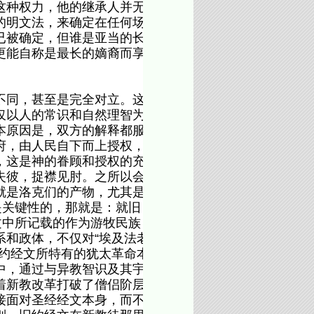
这种权力，他的继承人并无
的明文法，来确定在任何场
已被确定，但谁是亚当的长
更能自称是最长的嫡裔而享
不同，甚至是完全对立。这
仅以人的常识和自然理智为
本原因是，双方的解释都服
府，由人民自下而上授权，
，这是神的眷顾和授权的充
失彼，捉襟见肘。之所以会
就是洛克们的产物，尤其是
是关键性的，那就是：就旧
文中所记载的作为游牧民族
和政体，不仅对“埃及法老
约经文所特有的犹太革命本
中，通过与异教智识及其宇
着新教改革打破了僧侣阶层
接面对圣经经文本身，而不