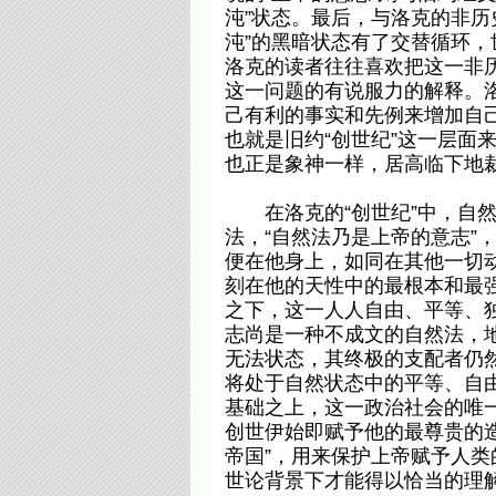
沌”状态。最后，与洛克的非历
沌”的黑暗状态有了交替循环
洛克的读者往往喜欢把这一非
这一问题的有说服力的解释。
己有利的事实和先例来增加自
也就是旧约“创世纪”这一层面
也正是象神一样，居高临下地裁
在洛克的“创世纪”中，自然
法，“自然法乃是上帝的意志”
便在他身上，如同在其他一切动
刻在他的天性中的最根本和最强
之下，这一人人自由、平等、独
志尚是一种不成文的自然法，地
无法状态，其终极的支配者仍然
将处于自然状态中的平等、自
基础之上，这一政治社会的唯
创世伊始即赋予他的最尊贵的造
帝国”，用来保护上帝赋予人类
世论背景下才能得以恰当的理