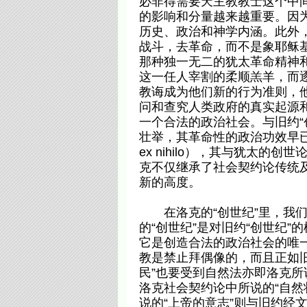
必非得需要天主教教士这个中
的影响和分量越来越重要。因
历史、政治和神学内涵。此外
战斗，去革命，而不是象耶稣
那种独一无二的犹太革命精神
这一任人宰割的柔顺羔羊，而逐
教诲成为他们新的行为准则，
问和查究人类政府的真实起源
一个合法的政治社会。与旧约“
壮举，其革命性的政治功效早已波
ex nihilo），其与犹太
克不仅继承了社会契约论传统
新的高度。
在洛克的“创世纪”里，我们
的“创世纪”是对旧约“创世纪”
它是创造合法的政治社会的唯一
教是禁止拜偶像的，而且正如
民”也要受到自然法亦即洛克所
洛克社会契约论中所说的“自然
说的“上帝的意志”则与旧约经