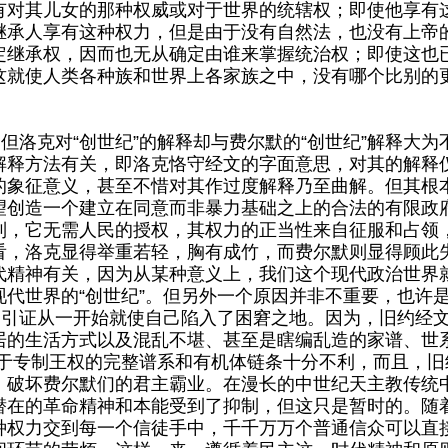
有对其儿女的那种权威或对于世界的统辖权；即使他享有
继承人享有这种权力，但是由于没有自然法，也没有上帝
定继承权，因而也无从确定由谁来掌握统治权；即使这也
这就使人类各种族和世界上各家族之中，没有哪个比别的
洛克对“创世纪”的解释却与费尔默的“创世纪”解释大为
解释方法有关，即洛克恪守经文的字面意思，对其的解释
的象征意义，甚至不惜对其作过度解释乃至曲解。但其根
望创造一个建立在同意而非暴力基础之上的合法的有限政
制，它无需人民的授权，其权力的正当性来自征服和占领
看，洛克显得举重若轻，胸有成竹，而费尔默则显得顾此
代精神有关，因为从某种意义上，我们这个现代政治世界
代世界的“创世纪”。但另外一个原因并非不重要，也许
的引证从一开始就使自己陷入了困窘之地。因为，旧约经
居的生活方式以及混乱不堪、甚至是瞎编乱造的家谱、世系
关于专制王权的完整谱系和有机体链条十分不利，而且，旧
，破坏费尔默们的君主霸业。在漫长的中世纪天主教传统
潜在的革命精神和本能受到了抑制，但这只是暂时的。随
种权力交到每一个信徒手中，千千万万个普通信众可以直