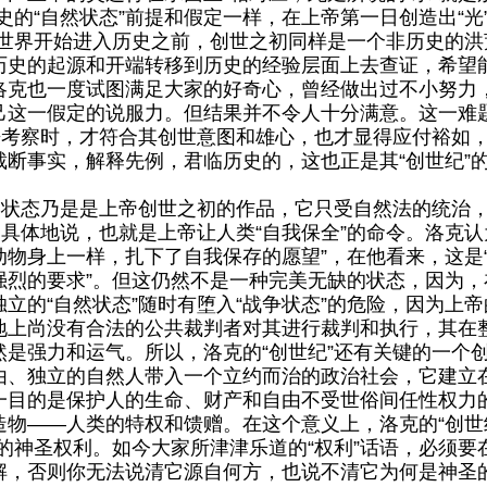
史的“自然状态”前提和假定一样，在上帝第一日创造出“光
，世界开始进入历史之前，创世之初同样是一个非历史的洪
历史的起源和开端转移到历史的经验层面上去查证，希望
洛克也一度试图满足大家的好奇心，曾经做出过不小努力
己这一假定的说服力。但结果并不令人十分满意。这一难
来考察时，才符合其创世意图和雄心，也才显得应付裕如
断事实，解释先例，君临历史的，这也正是其“创世纪”
状态乃是是上帝创世之初的作品，它只受自然法的统治，
，具体地说，也就是上帝让人类“自我保全”的命令。洛克认
物身上一样，扎下了自我保存的愿望”，在他看来，这是
烈的要求”。但这仍然不是一种完美无缺的状态，因为，在
立的“自然状态”随时有堕入“战争状态”的危险，因为上帝
上尚没有合法的公共裁判者对其进行裁判和执行，其在整
是强力和运气。所以，洛克的“创世纪”还有关键的一个
由、独立的自然人带入一个立约而治的政治社会，它建立
一目的是保护人的生命、财产和自由不受世俗间任性权力
物——人类的特权和馈赠。在这个意义上，洛克的“创世纪
的神圣权利。如今大家所津津乐道的“权利”话语，必须要
解，否则你无法说清它源自何方，也说不清它为何是神圣