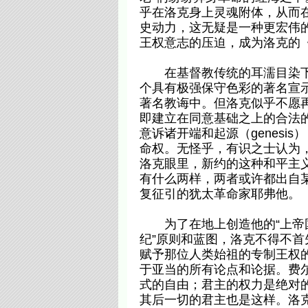
乎在洛克身上灵魂附体，从而
史动力，这无疑是一种更宏伟
王权意志的压迫，成为洛克的《
在基督教传统的耳濡目染下，
个具有极强保守色彩的著名宣示
著名教诲中。但洛克似乎不愿再
即建立在同意基础之上的合法
意诉诸开端和起源（genes
命权。无怪乎，有识之士认为
洛克眼里，新约的这种和平主
有什么两样，两者或许都出自某
复征引的犹太革命家耶弗他。
为了在地上创造他的“上帝国
纪”原则和蓝图，洛克不得不首
赋予那位人类始祖的专制王权
于亚当的所有论点和论据。费
式的自由；君主的权力是绝对
其后一切的君主也是这样。洛