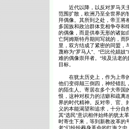
近代以降，以反对罗马天主教
范围扩散，欧洲乃至全世界的
拜偶像。其所到之处，帝王将相
多国族和政治群体竞相争夺和继
的偶像，而是供奉无形的诸如
亡阿姆斯特丹期间写就的，而
里，双方结成了紧密的同盟，
蔑称为“罗马人”、“巴比伦娼妓
难的偶像崇拜者。“埃及法老的
目标。
在犹太历史上，作为上帝的“
他们变得颠三倒四，神经错乱
的陌生人。寄居在多个大帝国
恨，这种对权力的洁癖和疏离
界的时代精神。反对帝、官、封
义的本能渴望和追求，十分自
其“选民”意识相伴始终的犹太
时寄生下来，等到新教改革的
老”们纷纷葬身革命的红海之中