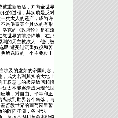
统被重新激活，并向全世界
太化的过程，其实质是反对
这一犹太人的遗产，成为许
，不是供奉某个具体的有形
，洛克的《政府论》是在流
主教世界的前沿阵地。在那
原则的天主教敌人，他们被
的选民”遭受过沉重奴役和苦
经典所选取的一个主要攻击
自埃及的虚荣的帝国幻念，
地，成为名副其实的大地上
的王权意志的极度敏感和憎
种犹太本能逐渐成为现代世
相应地，对自由、平等和正
着离散到世界各个角落，与
在基督教世界的葡萄园里暂
的阵阵狂潮，各国“法
验、反抗基因和革命本能似