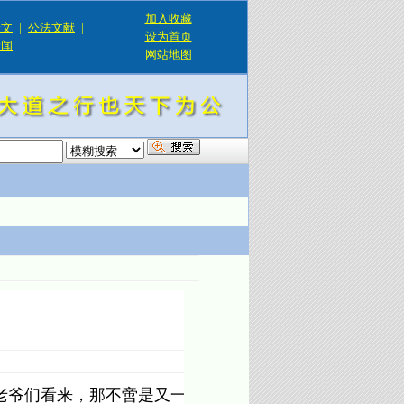
加入收藏
论文
|
公法文献
|
设为首页
新闻
网站地图
！
老爷们看来，那不啻是又一