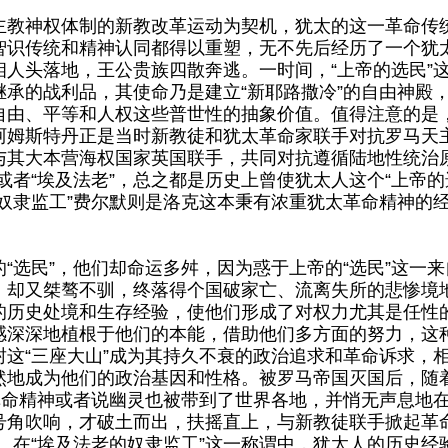
神权体制的新教改革运动为契机，犹太的这一革命传
智识传统和精神认同都得以重塑，无不先后经历了一个犹
人头落地，王公贵族四散奔逃。一时间，“上帝的选民”
承的战利品，其使命乃是建立“新耶路撒冷”的自由神殿
自由、平等和人权这些普世性的抽象价值。值得注意的是
阿姆斯特丹正是当时新教徒和犹太革命家联手对抗罗马天
与其大本营海权国家英国联手，共同对抗遵循陆地性统治
”或者“埃及法老”，总之都是历史上曾使犹太人这个“上帝
奴隶监工”费尔默则是洛克这本秉有浓重犹太革命精神的
选民”，他们却命运多舛，因为惑于上帝的“选民”这一来
，却又桀骜不驯，终落得个国破家亡、流离失所的悲惨境
的历史处境和生存经验，使他们形成了对权力尤其是任性
感深深地植根于他们的本能，借助他们多方面的努力，这
这“三座大山”成为其持久不衰的政治追求和革命诉求，
然地成为他们的政治基因和性格。被罗马帝国灭国后，随
革命精神或者说幽灵也被带到了世界各地，并悄无声息地
号角吹响，才破土而出，扶摇直上，与新教徒联手掀起革命
。在“埃及法老的奴隶监工”这一称谓中，犹太人的历史经