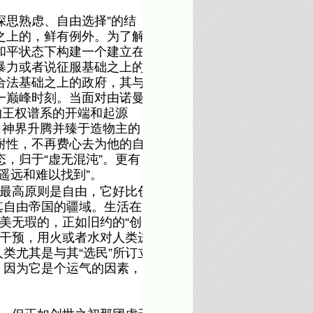
思熟虑、自由选择”的结
之上的，鲜有例外。为了解
和平状态下构建一个建立在
暴力或者说征服基础之上的
合法基础之上的政府，其与
一巅峰时刻。当面对由诺曼
的王权谱系的开端和起源
向神界升腾并臻于造物主的
耐性，不再费心去为他的自
，归于“虚无混沌”。更有
遥远和难以找到”。
其最高原则是自由，它好比创
其自由帝国的疆域。生活在
完美无瑕的，正如旧约的“创
行干预，用火或者水对人类进
类尤其是与其“选民”所订立
，因为它是个运气的因素，