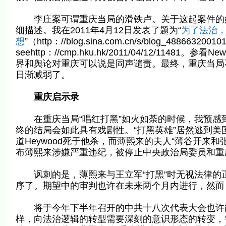
李庄案可谓重庆当局的滑铁卢。关于这起案件的始
细描述。我在2011年4月12日发表了题为“
为了法治
想
”（http：//blog.sina.com.cn/s/blog_488663200101
seehttp：//cmp.hku.hk/2011/04/12/11481
界和舆论对重庆可以说是同声谴责。最终，重庆当局不得
日渐减弱了。
重庆启示录
在重庆当局“唱红打黑”如火如荼的时候，我预感
终的结局会如此具有戏剧性。“打黑英雄”居然逃到美国领
道Heywood死于他杀，而薄熙来的夫人“薄谷开来
布薄熙来涉嫌严重违纪，被停止中央政治局委员和重庆市委
讽刺的是，薄熙来与王立军“打黑”时无视法律的
序了。期望中的审判也许在未来两个月内进行，然而
将于今年下半年召开的中共十八次代表大会也许能
样，向法治逻辑的转型需要深刻的意识形态的转变，