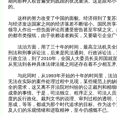
期间那种人权普遍受到践踏的状况重演。这是跟邓小
的。
这样的努力改变了中国的面貌。经济得到了复苏和
与经济发达国家之间的经济落差不断缩小。国民所享
领导人作出一些负面评论而遭受密告甚至牢狱之灾。媒
的都市类报纸，由于依赖读者购买，又要吸引企业广
法治方面，用了三十年的时间，最高立法机关全国
刑法和刑事诉讼法，后来是民法通则、行政诉讼法，
行政立法，到了2010年，全国人大委员长吴邦国就
从宪法到各种具体法律法规之间还存在着不少相互矛
与此同时，从1993年开始的十年的时间里，法治
无法在实际的案件处理过程中兑现，某些规范上的缺
全的需求，这又离不开法院对纠纷的公正裁判和精细
成章的事情。于是，司法独立、程序正义、司法人员素
度的反行政化、裁判文书的说理、审判过程的透明、
形成，等等，都成为那个时代追求的目标。作为这个
及人们的乐观情绪和进取精神，至今仍感慨不已。