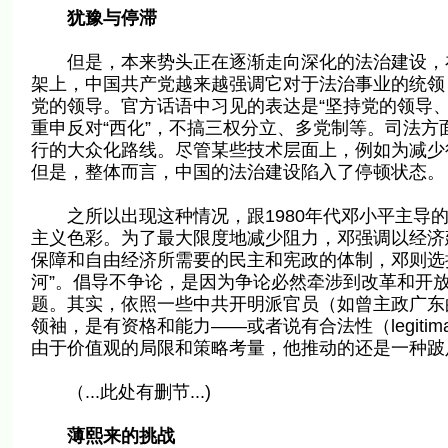
犹豫与停滞
但是，本来势头正在逐渐走向深化的法治建设，在
架上，中国共产党越来越强调它对于法治事业的统领
党的领导。官方话语中习见的表达是“坚持党的领导
重申反对“西化”，不搞三权分立、多党制等。司法方面
行的大众化路线。尽管某些技术层面上，例如为减少
但是，整体而言，中国的法治建设陷入了停顿状态。
之所以出现这种情况，跟1980年代邓小平主导的
主义色彩。为了最大限度地减少阻力，邓强调以经济
保障和自由经济所需要的民主和宪政的体制，邓则选择
河”。倡导不争论，是因为争论必然牵涉到改革和开
题。其实，依照一些中共开明派官员（如曾主政广东
领袖，是有资格和能力——或者说有合法性（legit
由于价值观的局限和策略考量，他推动的还是一种跛足的改
（...此处有删节...)
薄熙来的挑战