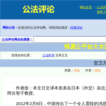
网站首页
|
公法评
资料下
网站公告：
欢迎访问公法评论网。浏览旧站请进：
经典旧站
公法评论网全站搜索：
惟愿公平如大水
您现在的位置 :
公法时评
文章正文
贺卫
来源：
未知
作者：
未知
作者按：本文日文译本发表在日本《外交》杂志第14卷
阿古智子教授。
2012年2月8日，中国传出了一个令人震惊的消