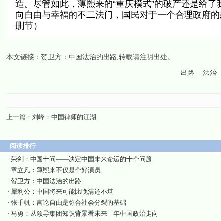
造。尽管如此，薄熙来的“重庆模式”的破产还是给
向自由与幸福的不二法门，国民对于一个合理政府的
删节）
本文链接：
贺卫方：中国法治的出路
,转载请注明出处。
出路
法治
上一篇：
刘峰：中国律师的江湖
阅读排行
·
荣剑：中国十问——决定中国未来命运的十个问题
·
章立凡：薄熙来不仅是个好演员
·
贺卫方：中国法治的出路
·
犀利公：中国将来可能比晚清还不堪
·
张千帆：言论自由是弥合社会分裂的基础
·
马勇：从领导集团知识背景看未来十年中国政治走向