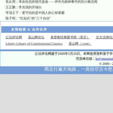
·
吾从周：革命伤员的现代迷途——评作为精神事件的刘小枫丑闻
·
王正鹏：李克强的开场白
·
穹顶之下：更可怕的是中国人的心智雾霾
·
陈子明：“红知兵”的“三个自信”
友情链接 & 合作伙伴
公法评论网
圣山网论坛
基督教经典图书馆（英文）
北大法律信
Liberty Library of Constitutional Classics
圣山网（.com）
公法评论网建于2000年5月26日。本网使用资料基
范亚峰信箱：
holymounta
© 2000
两足行遍天地路，一肩担尽古今愁