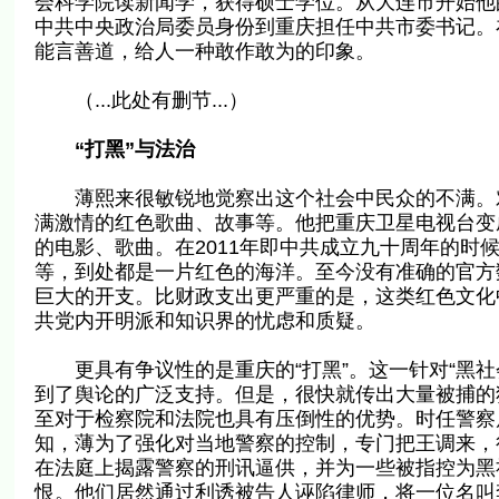
会科学院读新闻学，获得硕士学位。从大连市开始他的
中共中央政治局委员身份到重庆担任中共市委书记。
能言善道，给人一种敢作敢为的印象。
（...此处有删节...）
“打黑”与法治
薄熙来很敏锐地觉察出这个社会中民众的不满。对
满激情的红色歌曲、故事等。他把重庆卫星电视台变成
的电影、歌曲。在2011年即中共成立九十周年的时
等，到处都是一片红色的海洋。至今没有准确的官方
巨大的开支。比财政支出更严重的是，这类红色文化
共党内开明派和知识界的忧虑和质疑。
更具有争议性的是重庆的“打黑”。这一针对“黑社
到了舆论的广泛支持。但是，很快就传出大量被捕的
至对于检察院和法院也具有压倒性的优势。时任警察
知，薄为了强化对当地警察的控制，专门把王调来，
在法庭上揭露警察的刑讯逼供，并为一些被指控为黑
恨。他们居然通过利诱被告人诬陷律师，将一位名叫