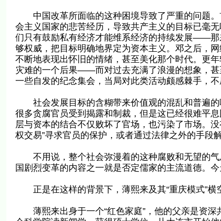
中国改革所面临的这种困境导致了严重的问题。首
会主义国家的悲苦经历，导致共产主义的目标已毫无
们只有鼓励私有经济才能维系经济的持续发展——那
够权威，把目标明确地界定为资本主义。邓之后，网
不断地表现出怀旧的情绪，甚至美化那个时代。更年
灾难的一个后果——而对过去充满了浪漫的想象，甚
一些自发的纪念集会，当局对此类活动颇感棘手，不
社会发展目标的含糊带来价值观的混乱和普遍的唯
很多贪腐官员受到揭露和制裁，但是这已经很难平息
层与资本的结合不仅败坏了官场，也污染了市场。没
权交易”寻求官员的保护，或者通过法律之外的手段
不用说，整个社会弥漫着的这种腐败和无望的气息
国剧烈变革的内容之一就是否定儒家的主流道德。今
正是在这样的背景下，薄熙来及其“重庆模式”横
薄熙来出身于一个“红色家庭”，他的父亲是资深