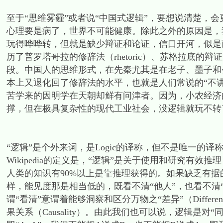
至于“思维雾霾”或者说“中国式逻辑”，要想说清楚，
心理要是病了，世界不可能健康。除此之外的原因是，
玩得哗哗转，但就是缺少辩证和论证，信口开河，似是
历了普罗塔哥拉的修辞法（rhetoric）、苏格拉底的辩证法（
段。中国人的思维形式，在先秦尤其是在老子、墨子和
本上又退化回了修辞法的水平，也就是人们常说的“不
苦学来的因明学在天朝却鲜有问津者。因为，小农经济
撑，但在极具复杂性的现代工业社会，没逻辑就玩不转
“逻辑”是个外来词，是Logic的译称，但不是唯一的译
Wikipedia的定义是，“逻辑”是关于使用和研究有效推理（
人类的知识有90%以上是靠推理获得的。如果缺乏有
样，能见度那是相当低的，既看不清“他人”，也看不清
谓“看清”意谓着能够洞察和区分万物之“差异”（Differen
果关系（Causality）。由此我们也可以说，逻辑是对“同