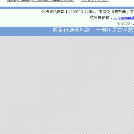
公法评论网建于2000年5月26日。本网使用资料基
范亚峰信箱：
holymounta
© 2000
两足行遍天地路，一肩担尽古今愁