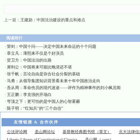
上一篇：
王建勋：中国法治建设的重点和难点
阅读排行
·
荣剑：中国十问——决定中国未来命运的十个问题
·
章立凡：薄熙来不仅是个好演员
·
贺卫方：中国法治的出路
·
犀利公：中国将来可能比晚清还不堪
·
张千帆：言论自由是弥合社会分裂的基础
·
马勇：从领导集团知识背景看未来十年中国政治走向
·
吾从周：革命伤员的现代迷途——评作为精神事件的刘小枫丑闻
·
王正鹏：李克强的开场白
·
穹顶之下：更可怕的是中国人的心智雾霾
·
陈子明：“红知兵”的“三个自信”
友情链接 & 合作伙伴
公法评论网
圣山网论坛
基督教经典图书馆（英文）
北大法律信
Liberty Library of Constitutional Classics
圣山网（.com）