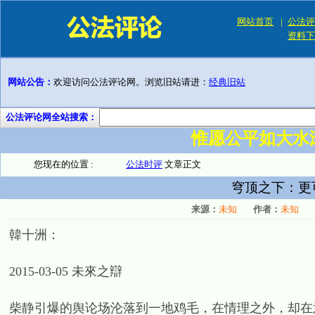
网站首页
|
公法评
资料下
网站公告：
欢迎访问公法评论网。浏览旧站请进：
经典旧站
公法评论网全站搜索：
惟愿公平如大水
您现在的位置 :
公法时评
文章正文
穹顶之下：更
来源：
未知
作者：
未知
韓十洲：
2015-03-05 未來之辯
柴静引爆的舆论场沦落到一地鸡毛，在情理之外，却在