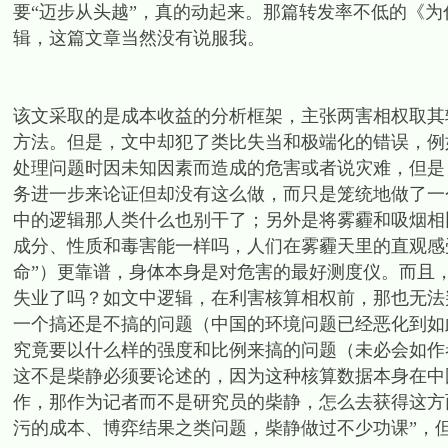
要“迈步从头越”，真的动起来。那篇转发率不低的《
辑，这篇文章当然没有说服我。
该文采取的是成本收益的分析框架，主张两害相权取其
方法。但是，文中却犯了类比失当和极端化的错误，例如
处理问题时因未知因素而造成的危害或者说灾难，但是
务进一步来论证但却没有这么做，而只是笼统地做了一
中的逻辑那人类什么也别干了；另外是将雾霾和吸烟相比
成分、性质和毒害能一样吗，人们在雾霾天里的直观感受
命”）更靠谱，身体本身是对危害的最好测度仪。而且
失业了吗？如文中逻辑，在利害核算相权前，那也无法
一个搞还是不搞的问题（中国的环境问题已经恶化到如
究竟要以什么样的强度和比例来搞的问题（未必会如作
这不是柴静必须要论述的，因为这种核算数据本身在中
作，那作为记者而不是研究员的柴静，怎么去获得这方
污的成本、博弈结果之类问题，柴静做过不少功课”，