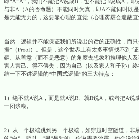
即“A=A”，我们不能把A说成B，也不能把B说成A
与非A（A的否命题）不能同时为真，即A不能同时既是
是无能无力的，这要靠心理的直觉（心理雾霾会遮蔽直
当然，逻辑并不能保证我们所说出的话的正确性，而只是要
据”（Proof）。但是，这个世界上有太多事情找不到
霾、从善意（而不是恶意）的角度去想象和推理他人及
害人害己、得不偿失，因为自己（以及家人和子孙）终
结一下不讲逻辑的“中国式逻辑”的三大特点：
1）绝不就A说A，而是就A说B、就B说A，或者把A说
一团浆糊。
2）从一个极端跳到另一个极端，如穿越时空隧道，非黑
的“白”，所以，“黑”是对的。你说需要治霾，他会说