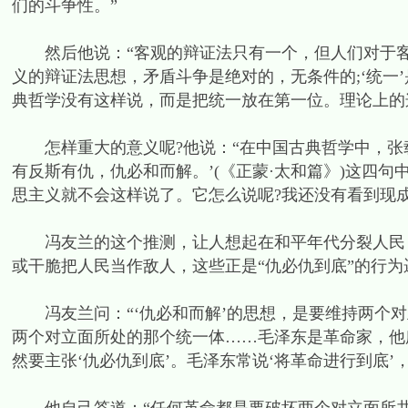
们的斗争性。”
然后他说：“客观的辩证法只有一个，但人们对于客
义的辩证法思想，矛盾斗争是绝对的，无条件的;‘统一
典哲学没有这样说，而是把统一放在第一位。理论上的
怎样重大的意义呢?他说：“在中国古典哲学中，张载
有反斯有仇，仇必和而解。’(《正蒙·太和篇》)这四
思主义就不会这样说了。它怎么说呢?我还没有看到现成
冯友兰的这个推测，让人想起在和平年代分裂人民，
或干脆把人民当作敌人，这些正是“仇必仇到底”的行为
冯友兰问：“‘仇必和而解’的思想，是要维持两个对
两个对立面所处的那个统一体……毛泽东是革命家，他
然要主张‘仇必仇到底’。毛泽东常说‘将革命进行到底’，