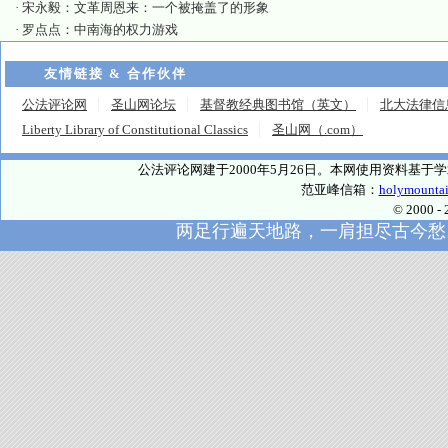
·
宋永毅：文革周恩来：一个被掩盖了的形象
·
罗点点：中南海的权力游戏
友情链接 & 合作伙伴
公法评论网
圣山网论坛
基督教经典图书馆（英文）
北大法律信
Liberty Library of Constitutional Classics
圣山网（.com）
公法评论网建于2000年5月26日。本网使用资料基
范亚峰信箱：
holymounta
© 2000
两足行遍天地路，一肩担尽古今愁