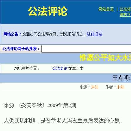
网站首页
|
公法评
资料下
网站公告：
欢迎访问公法评论网。浏览旧站请进：
经典旧站
公法评论网全站搜索：
惟愿公平如大水
您现在的位置 :
公法史论
文章正文
王克明
来源：
未知
作者：
未知
来源:《炎黄春秋》2009年第2期
人类实现和解，是哲学老人冯友兰最后表达的心愿。