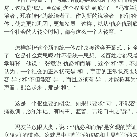
他自己答道：“任何革命都是要破坏两个对立面所共
尽，这就是‘底’。革命到这个程度就‘到底’了。”冯友
治者，现在转化为统治者了。作为新的统治者，他们的
体，使之更加巩固，更加发展。这样，就从‘仇必仇到底
一个社会的大转变时期，都有这么一个大转弯。”
怎样维护这个新的统一体?北京奥运会开幕式，让全世
了。它是什么意思呢?并不是统一思想、老百姓啥都忍
学解释。他说：“张载说‘仇必和而解’，这个‘和’字，
认为，一个社会的正常状态是‘和’，宇宙的正常状态也是‘
容‘异’;‘和’不但能容‘异’，而且必须有‘异’，才能称
声音，配合起来，那是‘和’。”
这是一个很重要的概念。如果只要求“同”，不能容“
痛教训，必须牢记。有民主、监督、言论自由之“异”，
冯友兰放眼人类，说：“‘仇必和而解’是客观的辩证
底’那样的道路。这就是中国哲学的传统和世界哲学的未