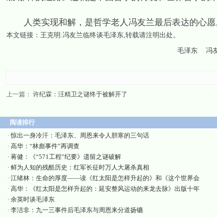
人类实现和解，是哲学老人冯友兰最后表达的心愿
本文链接：
王克明:冯友兰临终谈毛泽东
,转载请注明出处。
毛泽东
冯
上一篇：
许纪霖：汪精卫之谜终于被解开了
阅读排行
·
惊出一身冷汗：毛泽东、周恩来令人胆寒的三句话
·
高华：“林彪事件”再调查
·
蒋健：《“571工程”纪要》遗留之谜破解
·
鲜为人知的残酷历史：红军长征时万人大屠杀真相
·
江绪林：生命的厚度——读《红太阳是怎样升起的》和《这个世界会
·
高华：《红太阳是怎样升起的：延安整风运动的来龙去脉》出版十年
·
余英时谈毛泽东
·
李洁非：九一三事件后毛泽东与周恩来分道扬镳