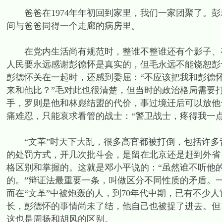
爸爸在1974年年初回到家里，我们一家团聚了。彭老
间与爸爸同得一个走廊的病房里。
在党内生活尚有规范时，整谁不整谁还有个影子、有
人民要永远感谢彭德怀是真实的，但毛永远不能饶恕彭
彭德怀关在一起时，还感到委屈：“不应该把我和彭德
来和他比？”毛对此也很清楚，但当时的政治格局需要
手，罗则是他和林彪结盟的代价，事过境迁后可以放他一
痛难忍，只能哀求看管的战士：“警卫战士，疼得我一
“文革”时天下大乱，很多高官都被打倒，包括许多昔
的处罚方式，开几次批斗会，是留在北京还是赶到外省
格区别和掌握的。这就是邓小平说的：“虽然谁不听他
的。”辩证法最重要一条，叫做区分不同性质的矛盾。
而在“文革”中被炮轰的人，到70年代中期，已有不少人
长，彭德怀的事情尚未了结，他自己也被捉了进去。但1
这也是周扬和胡风的区别。