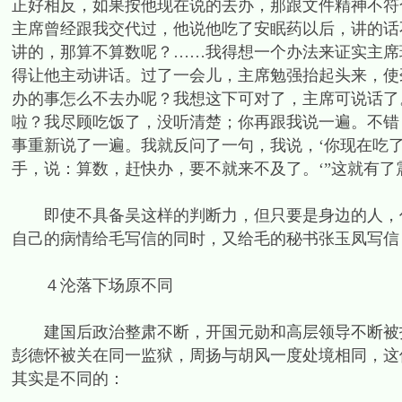
正好相反，如果按他现在说的去办，那跟文件精神不符
主席曾经跟我交代过，他说他吃了安眠药以后，讲的话
讲的，那算不算数呢？……我得想一个办法来证实主席
得让他主动讲话。过了一会儿，主席勉强抬起头来，使
办的事怎么不去办呢？我想这下可对了，主席可说话了
啦？我尽顾吃饭了，没听清楚；你再跟我说一遍。不错
事重新说了一遍。我就反问了一句，我说，‘你现在吃
手，说：算数，赶快办，要不就来不及了。‘”这就有了
即使不具备吴这样的判断力，但只要是身边的人，任何
自己的病情给毛写信的同时，又给毛的秘书张玉凤写信，
４沦落下场原不同
建国后政治整肃不断，开国元勋和高层领导不断被打
彭德怀被关在同一监狱，周扬与胡风一度处境相同，这
其实是不同的：