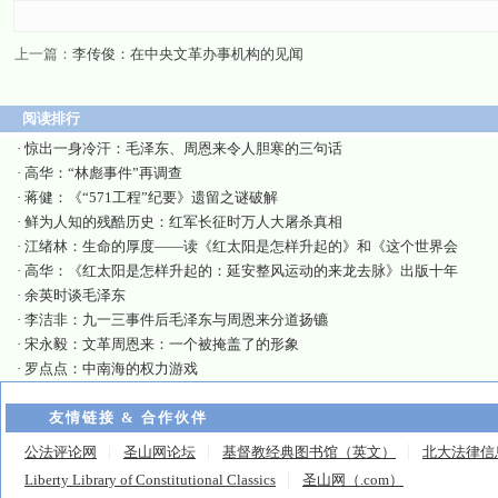
上一篇：
李传俊：在中央文革办事机构的见闻
阅读排行
·
惊出一身冷汗：毛泽东、周恩来令人胆寒的三句话
·
高华：“林彪事件”再调查
·
蒋健：《“571工程”纪要》遗留之谜破解
·
鲜为人知的残酷历史：红军长征时万人大屠杀真相
·
江绪林：生命的厚度——读《红太阳是怎样升起的》和《这个世界会
·
高华：《红太阳是怎样升起的：延安整风运动的来龙去脉》出版十年
·
余英时谈毛泽东
·
李洁非：九一三事件后毛泽东与周恩来分道扬镳
·
宋永毅：文革周恩来：一个被掩盖了的形象
·
罗点点：中南海的权力游戏
友情链接 & 合作伙伴
公法评论网
圣山网论坛
基督教经典图书馆（英文）
北大法律信
Liberty Library of Constitutional Classics
圣山网（.com）