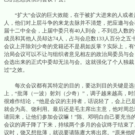
“扩大”会议的巨大效能，在于被扩大进来的人或者
人，他们对上层斗争的来龙去脉并不清楚，把应邀与会看
届十二中全会，上届中委只有40人到会，不到总人数
成员和其他人员却达74人，占与会总数133人百分之
会议上开除刘少奇的党籍还不是易如反掌？实际上，有“
治局会议可以不让与组织者意见相左的政治局委员与会
会选出来的正式中委却无法与会。这就强化了个人独裁
过”之效。
每次会议都有其特定的目的，要达到目的关键是选择好
上，“批薄（一波）射刘（少奇）”，调子越来越高，
很难作结论，“他是会议的主持者，话说轻了，会上已
就会为高、饶利用。最后还是毛主席出主意，他对周总
请回来，让他们参加会议嘛！”陈、邓明白自己要充当
会议的调子降了下来，持续两个多月的会议终于结束了。
议时，饶又想批薄，就说要请陈赓大将出席。“原来他