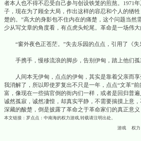
者本人也不得不忍受自己参与创设铁笼的煎熬。1971
子，现在为了顾全大局，作出这样的容忍和个人的牺牲
楚的。”高大的身影包不住内在的痛楚，这个问题当然
少从写文章的角度看，有点虎头蛇尾。革命是一场伟大
“窗外夜色正苍茫。”失去乐园的点点，引用了《失
手携手，慢移流浪的脚步，告别伊甸，踏上他们孤
人间本无伊甸，点点的伊甸，其实是靠着父亲而享受
我消解了，所以即使罗复出不只是一年，点点“文革”
富，像现在一些搞官倒的衙内们一样，或者是回归普遍
诚然孤寂，诚然凄惶，却真实平静，不需要揣摸上意，
深藏的酸楚，倒是披露了革命之于革命家们的真正意义
本文链接：
罗点点：中南海的权力游戏
,转载请注明出处。
游戏
权力