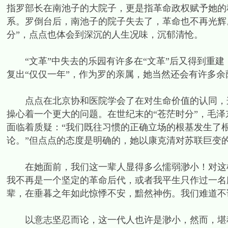
指罗部长在南池子的大院子，更是指革命政权赋予她的
系。罗倒台后，南池子的院子失去了，革命也不再光辉
分”，点点也体会到深沉的人生况味，沉郁清怆。
“文革”中失去的乐园有许多在“文革”后又得到重建
复出“仅仅一年”，作为罗的亲属，她当然还会有许多
点点在北京协和医院学会了在对生命价值的认同，这
操心着一个更大的问题。在世纪末的“苍茫时分”，毛
面临着质疑：“我们既往习惯的正确立场的根基发生了
论。”但点点的态度是明确的，她以康克清对苏联巨变
在她面前，我们这一辈人显得多么懦弱渺小！对这样
我不再是一个坚定的革命后代，或者我平生只作过一名
辈，在垂暮之年如此惊悸不安，黯然神伤。我们难道不
以意志坚忍而论，这一代人也许是渺小，然而，堪称