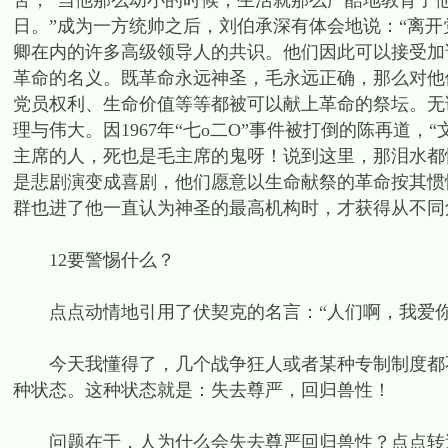
苦，“当他那么幼小的时候，生活就那么严酷地教育了
日。”成为一方统帅之后，刘伯承深有体会地说：“离
卿在内的许多高级领导人的共识。他们因此可以接受加
革命的名义。既革命永远神圣，毛永远正确，那么对他
党员权利、生命价值等等都被可以献上革命的祭坛。无
理与伟大。因1967年“七o二O”事件被打倒的陈再道
主席的人，死也是毛主席的鬼呀！说到这里，那泪水都
是悲剧演变成喜剧，他们愿意以生命献祭的革命按其惯
群也进了他一直认为神圣的最高机构时，才获得从不同
12要警惕什么？
点点动情地引用了伏契克的名言：“人们啊，我爱你
今天我懂得了，几个战争狂人或者某种专制制度都不
种状态。这种状态就是：失去尊严，回归兽性！
问题在于，人为什么会失去尊严回归兽性？点点转述