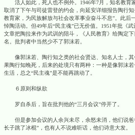
活人如此，死人也不例外。1946年7月，知名教育
取消了下午与司徒雷登的约会，向延安详细报告陶行知
教育家，为民族解放与社会改革事业奋斗不息”。此后
悼陶活动。但49年后“民主魂”已无价值。1951年批
文章把陶拉来作为武训的陪斗，《人民教育》给陶定下四
名。批判者中当然少不了郭沫若。
像郭沫若、陶行知之类的社会贤达、知名人士，其价
果陶行知晚死，后来的处境只有两种：一种是像郭沫若
生活，总之“民主魂”是不能再跳动了。
６原则和纵欲
罗自杀后，旨在批判他的“三月会议”停开了。
但是参加会议的人余兴未尽，余怒未消，他们说爸爸
长子跳了冰棍”，也有人不说难听话，他们诗意大发。