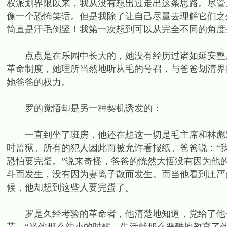
权派划界限以来，我从没有想出过走出这条思路。尽管
像一个恐怖笑话。但是我除了让自己尽量去理解它们之
简直是汗毛倒竖！我第一次想到可以从完全不同的角度
点点是在乐园中长大的，她没有经历过诸如延安整风
革命制度，她理所当然地听从毛的号召，与爸爸划清界
她爸爸的权力。
罗的觉悟却是另一种契机诱发的：
一直到坐了班房，他还在想这一切是毛主席和林彪对
时监狱。所有的犯人因此而被允许看报纸。爸爸说：“
恐怕要完蛋。”说来奇怪，爸爸的恍然大悟没有因为他
斗而发生，没有因为妻离子散而发生。而当他看到庄严
候，他却想到这些人要完蛋了。
罗是久经考验的革命者，他清楚地知道，党给了他一