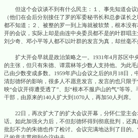
但这个会议谈不到有什么民主：１、事先知道会议内
（他们在会后分别接任了罗的军委秘书长和总参谋长之
都不知道；２、被整的罗一到上海就被软禁，根本没有
开的会议，实际上却是由连中央委员都不是的叶群唱主
刘少奇、邓小平等人都不以叶群的发言为真，却丝毫不
扩大开会早就是政治策略之一。1931年4月苏区中
的主张，但只有朱德、谭震林等少数人支持他。为此毛
己由少数变成多数。1959年庐山会议之后的8月18
清彭德怀的影响，很多人不愿意发言，发言的也只限于“
映“会议开得遭受透了”、彭“根本不服庐山的气”等等
干部，由原来的140人扩大到1070人，再加50人列席。
22日，再次扩大了的扩大会议开幕，分怀仁堂主会
话。如此加强火力后，不但彭德怀得到彻底批判，还真
批彭不力的朱德也作了检讨。会议完满地达到了目的。
己的意志贯彻到会议中去。