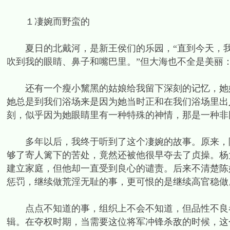
１凄婉而野蛮的
夏日的北戴河，是新王侯们的乐园，“直到今天，我
吹到我的眼睛、鼻子和嘴巴里。”但大海也不全是美丽
还有一个瘦小黧黑的姑娘给我留下深刻的记忆，她姓
她总是到我们浴场来是因为她当时正和在我们浴场里出
刻，似乎因为她眼睛里有一种特殊的神情，那是一种非
多年以后，我终于听到了这个凄婉的故事。原来，陈
够了寄人篱下的苦处，竟然还被他很早夺去了贞操。杨
建立家庭，但他却一直受到良心的谴责。后来不清楚陈
惩罚，继续做荒淫无耻的事，更可恨的是继续高官稳做
点点不知道的事，组织上不会不知道，但品性不良者
辑。在夺权时期，当需要这位将军冲锋杀敌的时候，这