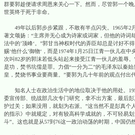
群要郭趁便请求周恩来关心一下。然而，尽管郭一个晚
世英终于死于非命。
49年以后郭步步紧跟，不敢有半点闪失。1965年2
著文颂扬：“主席并无心成为诗家或词家，但他的诗词却
法中的’顶峰‘。”郭甘当神权时代的弄臣却总是讨好不得
赐‘他什么’御物‘，而是1974年1月25日江青一伙儿
次叫82岁的郭沫若低头站起来接受江青一伙儿的羞辱
是功，焚书坑儒是罪。力倡“一分为二”的毛泽东以秦始
皇，焚烧书事业要商量。”要郭为几十年前的观点付出
知名人士在政治生活中的地位取决于他的用处。195
委宣传部、统战部几次专门研究，拿不出方案，最后彭
护过关；如果没用，就划为右派。”这当然不是彭真个人
的指示》中就规定，对有较高科学成就的，不可轻易划为
斗”。这也就是从57到76这一政治动荡的时期，中国