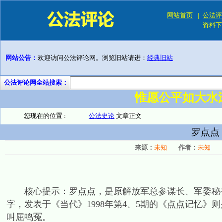
网站首页
|
公法评
资料下
网站公告：
欢迎访问公法评论网。浏览旧站请进：
经典旧站
公法评论网全站搜索：
惟愿公平如大水
您现在的位置 :
公法史论
文章正文
罗点点
来源：
未知
作者：
未知
核心提示：罗点点，是原解放军总参谋长、军委秘书
字，发表于《当代》1998年第4、5期的《点点记忆
叫屈鸣冤。