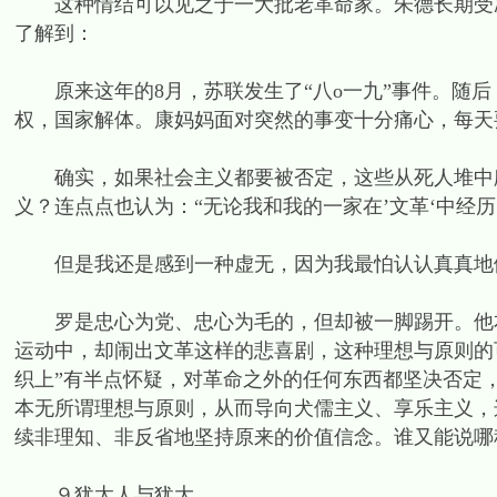
这种情结可以见之于一大批老革命家。朱德长期受冷
了解到：
原来这年的8月，苏联发生了“八o一九”事件。随后
权，国家解体。康妈妈面对突然的事变十分痛心，每天
确实，如果社会主义都要被否定，这些从死人堆中爬
义？连点点也认为：“无论我和我的一家在’文革‘中经
但是我还是感到一种虚无，因为我最怕认认真真地做
罗是忠心为党、忠心为毛的，但却被一脚踢开。他本
运动中，却闹出文革这样的悲喜剧，这种理想与原则的
织上”有半点怀疑，对革命之外的任何东西都坚决否定
本无所谓理想与原则，从而导向犬儒主义、享乐主义，
续非理知、非反省地坚持原来的价值信念。谁又能说哪
９犹太人与犹大