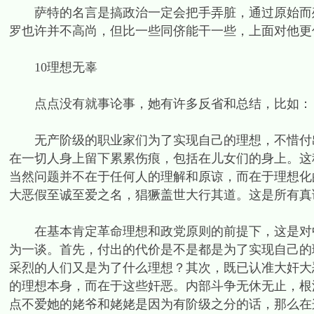
萨特的名言是搞政治一定会把手弄脏，通过原始而残
罗也许并不高尚，但比一些同侪能干一些，上面对他更
10理想无辜
点点没有就事论事，她有许多反省和总结，比如：
无产阶级的职业家们为了实现自己的理想，不惜付出
在一切人身上留下累累伤痕，包括在儿女们的身上。这
当然问题并不在于任何人的理解和原谅，而在于理想化
大恶假至诚至爱之名，猖獗盖世大行其道。这是所有真
在基本肯定革命理想和政党原则的前提下，这是对中
为一谈。首先，付出的代价是不是都是为了实现自己的
采烈的人们又是为了什么理想？其次，既已认准大奸大
的理想本身，而在于这些奸恶。内部斗争无休无止，根
点不爱她的姥爷和姥姥是因为有阶级之分的话，那么在