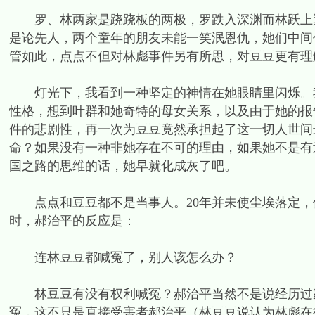
罗、林两家是跷跷板的两极，罗跌入深渊而林跃上巅
是论先人，两个童年的朋友未能一笑泯恩仇，她们中间
管如此，点点不但对林彪事件另有所思，对豆豆更有理
灯光下，我看到一种坚定的神情在她眼睛里闪烁。我
性格，想到叶群和她奇特的母女关系，以及由于她的报
件的悲剧性，再一次为豆豆竟然承担起了这一切人世间
命？如果没有一种非她存在不可的理由，如果她不是有
国之路的思维的话，她早就化成灰了吧。
点点和豆豆都不是当事人。20年并未使尘埃落定，
时，郝治平的反应是：
连林豆豆都喊冤了，别人该怎么办？
林豆豆有没有权利喊冤？郝治平当然不是说经历过家
冤，这不只是直接受害者郝治平（林豆豆说认为林彪在