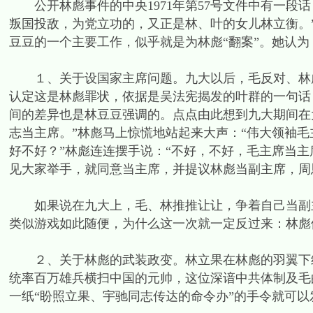
公开林彪事件的中央1971年第57号文件中有一段
叛国投敌，为党立功的，又正是林、叶的女儿林立衡。
豆豆的一个主要工作，似乎就是为林彪“翻案”。她认为
１、关于设国家主席问题。九大以后，毛反对、林彪
认定这是林彪罪状，依据是吴法宪揭发的叶群的一句话
间的差异也是林豆豆强调的。点点由此想到九大期间在
志当主席。”林彪马上惊慌地站起来大声：“伟大领袖毛
好不好？”林彪连连摆手说：“不好，不好，毛主席当
见大家举手，就同意当主席，并提议林彪当副主席，周
如果说在九大上，毛、林推推让让，争着自己当副主
类似游戏如此随便，为什么这一次就一定反过来：林彪
２、关于林彪的武装政变。林立果在林彪的羽翼下组
统率百万雄兵横扫中国的元帅，这位深谙中共体制及毛
一纸“盼照立果、宇驰同志传达的命令办”的手令就可