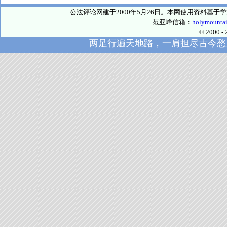
公法评论网建于2000年5月26日。本网使用资料基
范亚峰信箱：
holymounta
© 2000
两足行遍天地路，一肩担尽古今愁