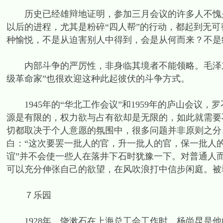
历史已经雄辩地证明，参加三月会议的许多人不愧是
以后的进程，尤其是粉碎“四人帮”的行动，都起到无可
种愉悦，不是从迫害别人中得到，会是从何而来？不是
内部斗争的严厉性，非身临其境者不能领略。毛泽东
级革命家”也很欢迎这种此起彼伏的斗争方式。
1945年的“华北工作会议”和1959年的庐山会议，
源是有限的，权力欲与占有欲却是无限的，如此就需要
切都取决于个人意愿的氛围中，很多问题并非原则之分
白：“这次要罢一批人的官，升一批人的官，保一批人的
谊”并不会使一些人在落井下石时犹豫一下。对普通人
可以充分伸张自己的欲望，在风吹浪打中信步闲庭。被
７乐园
1928年，饶漱石在上海总工会工作时，杨尚昆是他的