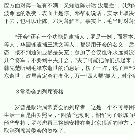
应方面对薄一波有不满；又知道陈讲话‘没遮拦’，以为
波命运的改变，表面上是陈、邓帮助说话，实际上取决
下去，也可以让陈、邓为薄解围。事实上，毛当时对薄
“开会”还有一个功能是逮捕人，罗是一例，而罗本
等人，华国锋逮捕王洪文等人，都是用开会的名义。后
态：接不到通知显然是失宠；参加了会议也许永远就没
几个将军，不要到中央开会，“去了可能把你们抓起来
韩先楚听到毛泽东逝世的消息后，楞了一阵，说了声“快
东逝世，政局肯定会有变化，万一‘四人帮’抓人，对个
３常委会的列席资格
罗曾是政治局常委会的列席者，这是一个不可等困视
生活一直是由罗照应，“四清”运动时，韶华为了锻炼
韶华坚持，罗考虑再三将她安排在离北京很近的地方，
取消列席常委会的资格了。