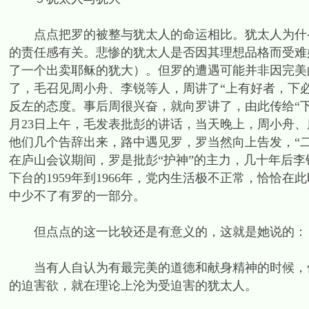
点点把罗的被整与犹太人的命运相比。犹太人为什么
的责任感有关。悲惨的犹太人是否因其理想品格而受难
了一个出卖耶稣的犹大）。但罗的遭遇可能并非因完美
了，毛召见周小舟、李锐等人，周讲了“上有好者，下
反左的态度。事后周很兴奋，就向罗讲了，由此传给“
月23日上午，毛发表批彭的讲话，当天晚上，周小舟
他们几个告辞出来，路中遇见罗，罗当然向上告发，“二
在庐山会议期间，罗是批彭“护神”的主力，几十年后李
下台的1959年到1966年，党内生活极不正常，恰恰
中少不了有罗的一部分。
但点点的这一比较还是有意义的，这就是她说的：
当有人自认为有最完美的道德和献身精神的时候，他
的迫害欲，就在理论上沦为受迫害的犹太人。