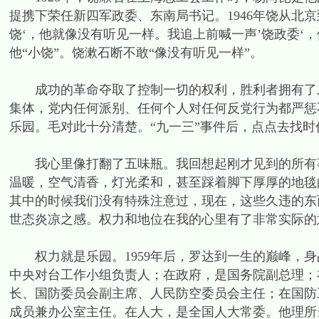
提携下荣任新四军政委、东南局书记。1946年饶从北
饶‘，他就像没有听见一样。我追上前喊一声’饶政委‘
他“小饶”。饶漱石断不敢“像没有听见一样”。
成功的革命夺取了控制一切的权利，胜利者拥有了乐
集体，党内任何派别、任何个人对任何反党行为都严惩
乐园。毛对此十分清楚。“九一三”事件后，点点去找
我心里像打翻了五味瓶。我回想起刚才见到的所有事
温暖，空气清香，灯光柔和，甚至踩着脚下厚厚的地毯
其中的时候我们没有特殊注意过，现在，这些久违的东
世态炎凉之感。权力和地位在我的心里有了非常实际的
权力就是乐园。1959年后，罗达到一生的巅峰，身
中央对台工作小组负责人；在政府，是国务院副总理；
长、国防委员会副主席、人民防空委员会主任；在国防
成员兼办公室主任。在人大，是全国人大常委。他理所