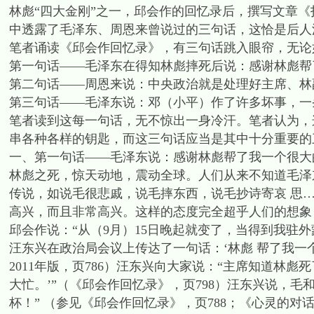
林彪“四大金刚”之一，邱会作的回忆录后，撰写文章《
中透露了毛泽东、周恩来曾说过的三句话，这恰是后人
笔者诵读《邱会作回忆录》，有三句话跳入眼帘，无论
第一句话——毛泽东在得知林彪摔死后说：感谢林彪帮
第二句话——周恩来说：中央政治就是处理好主席、林
第三句话——毛泽东说：邓（小平）作了许多坏事，一
笔者读到这每一句话，无不惊出一身冷汗。笔者认为，
串各种各样的钥匙，而这三句话应当是其中十分重要的
一、第一句话——毛泽东说：感谢林彪帮了我一个很大
林彪之死，惊天动地，震动全球。人们从来不知道毛泽
传说，如说毛很悲戚，说毛摔东西，说毛抄诗寄哀 思
高兴，而且非常高兴。这样的态度完全超乎人们的想象
邱会作说：“从（9月）15日晚起就变了，当得到我驻
汪东兴在政治局会议上传达了一句话：‘林彪 帮了我一
2011年版，页786）汪东兴向大家说：“主席知道林
大忙。’”（《邱会作回忆录》，页798）汪东兴说，
杯！” （参见《邱会作回忆录》，页788；《心灵的对