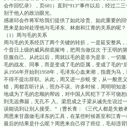
会作回忆录》，页681）直到“913”事件以后，经过
别于他人的政治眼光。
感谢邱会作将军给我们提供了如此珍贵、如此重要的回
恩来是如何处理他与毛泽东、林彪和江青的关系的呢？
（1）周与毛的关系
周与毛的关系经历了两个关键的转折，一是延安整风，二
个昔日上级的威风彻底摧垮，把周当做仅次 于王明的第
臣服自己。从此以后，周就以毛的是非为是非，一切服
毛的战友、同事，而是变成了毛的臣属，变成了毛的“后
从1956年开始到1958年，毛泽东心血来潮，指鹿为
不得不提出辞职。从此，周又进一步蜕 变，从一般意义
错，周都言听计从，照办不误。许多时候，周明明知道
地成为了毛的忠顺的帮凶，对中国人民犯下了不可饶恕
到无远弗届，无孔不 入。梁思成之子梁从诫先生说过
误能说到让别人接受。”（曹长青：《三代人都是失败者—
周恩来甘愿做毛泽东的工具，在某些时候甚至和江青一
最后的结果是什么呢？周恩来自己得了癌症，毛却违背