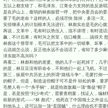
五以上都支错了，和毛泽东、江青全力支持的造反派唱
是在庐山上，瘦弱的林彪振臂一呼，把中央委员会的委
要了毛的老命？这样的人，必须尽快 除掉，多活一天
安排继承人的计划根本无法进行。林彪实在是毛的心腹
再说，文革中，毛有时以势压人，混不讲理；有时谎话
飙，不计后果；有时兴之所至，信口雌黄……搞得天 
林彪这个替罪羊，毛可以把文革中的一切错事、坏事，
么说就怎么说，反正他永远不会说话了，省却了多少麻
泽东能不高兴吗？
再看二：林彪和他的老婆、他的儿子一起死掉了，几乎
的是，林豆豆没有听命令，不和他们一起上飞机。不过
第三，纵观中共历史上的所谓“路线斗争”，毛要打倒一个
的帽子。但是，制造这些帽子可不是件 轻松的事，要
毛整人有一个“杀手锏”，就是给政敌戴一顶“叛徒”帽
是，若是按照“刘少奇式”，需要查档案，找证人，编
崭新的形式——“林 彪式”，他死在了中国领土之外这
到他头上，还可以加一顶“卖国贼”，什么理由也不需要