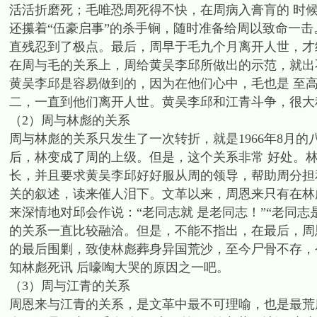
活活折磨死；毛唯恐周死得不快，在周病入膏肓的 时候
还攥着“伍豪启事”的杀手锏，随时准备给周以致命一击
直残忍到了极点。最后，周早于毛九个月离开人世，才
在周与毛的关系上，周给黄吴李邱所做出的示范，就出
黄吴李邱是容易做到的，因为在他们心中，毛也是 至
二，一直到他们离开人世。黄吴李邱和江青斗争，很大
（2）周与林彪的关系
周与林彪的关系只发生了一次转折，就是1966年8月
后，林变成了周的上级。但是，这个关系非常 好处。
长，并且要求黄吴李邱好好服从周的领导，帮助周分担
关的叙述，读来催人泪下。文革以来，周恩来只有在林
来深情地对邱会作说：“老同志就 是老同志！”“老同志
的关系一直比较融洽。但是，不能不指出，在最后，周
的最后围剿，致使林彪葬身异国荒沙，至今尸骨不存，
知林彪死讯 后嚎啕大哭的原因之一吧。
（3）周与江青的关系
周恩来与江青的关系，是文革中最不可理喻，也是最荒