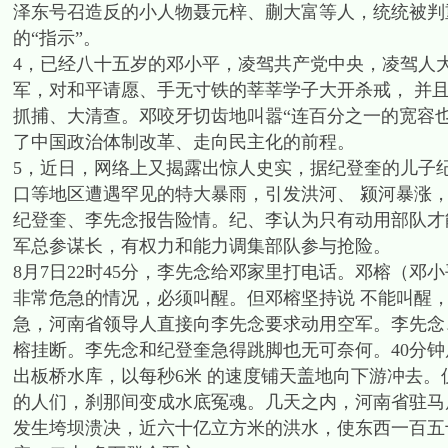
泽东号召造反的小人物聂元梓、蒯大富等人，统统被判
的“指示”。
4，已经八十五岁的邓小平，凌驾共产党中央，凌驾人
军，对和平请愿、手无寸铁的莘莘学子大开杀戒， 并且
抓捕、大清查。邓咬牙切齿地叫嚣“连百分之一的宽容也
了中国政治体制改革、走向民主化的前程。
5，近日，网络上又揭露出惊人史实，据纪登奎的儿子纪
口等地区遭遇罕见的特大暴雨，引发洪河、 颍河暴涨
纪登奎、李先念报告险情。纪、李认为只有动用部队才
军总参谋长，有权力和能力调集部队参与抢险。
8月7日22时45分，李先念给邓家里打电话。邓榕（
非常危急的情况，必须叫醒。但邓榕坚持说 不能叫醒，
急，河南省领导人直接向李先念要求动用空军。李先念
榕挂断。李先念和纪登奎急得跳脚也无可奈何。40分
出板桥水库，以每秒6米 的速度铺天盖地向下游冲去。
的人们，刹那间变成水底冤魂。几天之内，河南省驻马
发生垮坝溃决，近六十亿立方米的洪水，使东西一百五