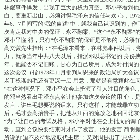
林彪事件爆发，出现了巨大的权力真空。邓小平看到他
白，要重新出山，必须讨得毛泽东的信任与欢 心，1972
年6、7月间写的‘我的自述’中，就我自己认识到的，
次肯定我对中央的保证，永不翻案。”这个“永不翻案
邓小平懂 得，只有“永不翻案”的保证是不够的，必须
高文谦先生指出：“在毛泽东看来，在林彪事件以后，
力，就像当年中共八大以后，指派邓以总书记的 身份
年，他能否不记旧账，甘心为自己所用，成为对付周的
这次会议（指1973年11月批判周恩来的政治局扩大
老于权谋的毛还有更深一层 用意，那就是有意藉此在
“在这种情况下，邓小平在会上扮演了引人注目的角色
的邓当然看出毛泽东点名让他参加这次会议的用 心，
发言，讲出毛想要说的话来。只有这样，才能戴罪立功，
后，毛才会高抬贵手，把他从江西的流放之地召回北京
“为了让自己的考试及格，邓小平对他在会上批周的调
动，直到会议快要结束时才作了发言。他的发言 简明
所说的‘迫不及待地要取代主席’；又对周提出了‘忠告