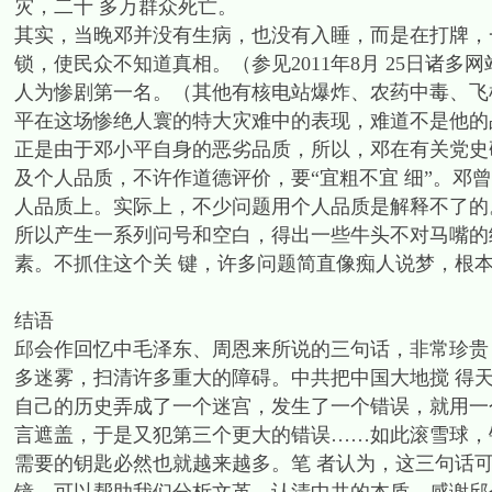
灾，二十 多万群众死亡。
其实，当晚邓并没有生病，也没有入睡，而是在打牌，
锁，使民众不知道真相。（参见2011年8月 25日诸
人为惨剧第一名。（其他有核电站爆炸、农药中毒、飞
平在这场惨绝人寰的特大灾难中的表现，难道不是他的
正是由于邓小平自身的恶劣品质，所以，邓在有关党史
及个人品质，不许作道德评价，要“宜粗不宜 细”。邓
人品质上。实际上，不少问题用个人品质是解释不了的。
所以产生一系列问号和空白，得出一些牛头不对马嘴的
素。不抓住这个关 键，许多问题简直像痴人说梦，根
结语
邱会作回忆中毛泽东、周恩来所说的三句话，非常珍贵
多迷雾，扫清许多重大的障碍。中共把中国大地搅 得
自己的历史弄成了一个迷宫，发生了一个错误，就用一
言遮盖，于是又犯第三个更大的错误……如此滚雪球，
需要的钥匙必然也就越来越多。笔 者认为，这三句话