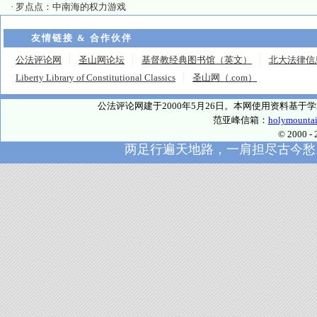
·
罗点点：中南海的权力游戏
友情链接 & 合作伙伴
公法评论网
圣山网论坛
基督教经典图书馆（英文）
北大法律信
Liberty Library of Constitutional Classics
圣山网（.com）
公法评论网建于2000年5月26日。本网使用资料基
范亚峰信箱：
holymounta
© 2000
两足行遍天地路，一肩担尽古今愁