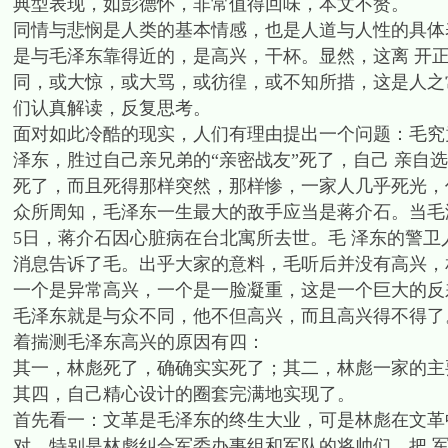
典型表现，如彭德怀，非常值得回味，本文不赘。
同情与悲悯是人类的基本情感，也是人道与人性的具体
是与毛泽东靠得近的，是高兴，干杯。显然，这离 开
同，或大惊，或大骂，或彷徨，或不知所措，这是人之
们认真解读，反复思考。
面对如此冷酷的现实，人们有理由提出一个问题：毛究
泽东，胜过自己亲兄弟的“亲密战友”死了，自己 亲自
死了，而且死得那样突然，那样惨，一家人几乎死光，作
众所周知，毛泽东一生最大的敌手应当是蒋介石。当毛泽
5日，蒋介石因心脏病在台北寓所去世。毛 泽东的警
消息告诉了毛。出乎大家的意料，毛听后并没有高兴，
一个是异常高兴，一个是一脸凝重，这是一个巨大的反
毛泽东就是与众不同，他不但高兴，而且高兴得不得了
着揣测毛泽东高兴的原因有四：
其一，林彪死了，确确实实死了；其二，林彪一家的主
其四，自己精心设计的圈套完满地实现了。
首先看一：文革是毛泽东的终生大业，可是林彪在文革
对。特别是林彪纠合军委办事组和军队的将帅们，把 军