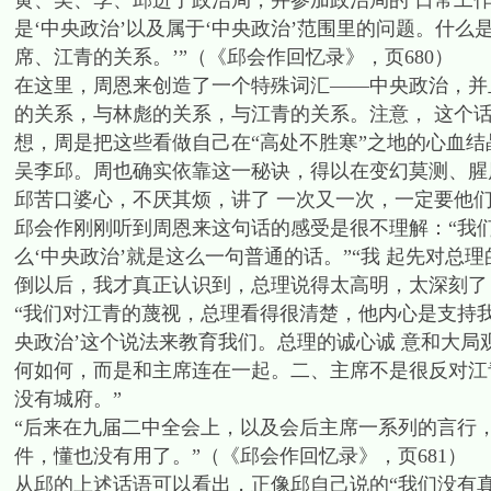
黄、吴、李、邱进了政治局，并参加政治局的 日常工
是‘中央政治’以及属于‘中央政治’范围里的问题。什么
席、江青的关系。’”（《邱会作回忆录》，页680）
在这里，周恩来创造了一个特殊词汇——中央政治，并
的关系，与林彪的关系，与江青的关系。注意， 这个话
想，周是把这些看做自己在“高处不胜寒”之地的心血结
吴李邱。周也确实依靠这一秘诀，得以在变幻莫测、腥
邱苦口婆心，不厌其烦，讲了 一次又一次，一定要他
邱会作刚刚听到周恩来这句话的感受是很不理解：“我们
么‘中央政治’就是这么一句普通的话。”“我 起先对总理
倒以后，我才真正认识到，总理说得太高明，太深刻了
“我们对江青的蔑视，总理看得很清楚，他内心是支持
央政治’这个说法来教育我们。总理的诚心诚 意和大
何如何，而是和主席连在一起。二、主席不是很反对江
没有城府。”
“后来在九届二中全会上，以及会后主席一系列的言行，
件，懂也没有用了。”（《邱会作回忆录》，页681）
从邱的上述话语可以看出，正像邱自己说的“我们没有