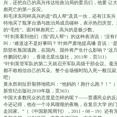
兴，还把自己的高兴传达给政治局的委员们，他要 让
彪死亡的第一反应。
和毛泽东同样高兴的是“四人帮”及其一伙，还有汪东兴
特地买了瓶茅台酒与政治局成员碰杯，表示热烈庆贺。这
的“毛性”。面对林彪死亡，高兴的是极少数。
“叶剑英看到他们（指”四人帮“）的这种表演说：‘没
叫：‘难道这不是好事吗？’叶帅严肃地提高嗓 音说：
防部长叛国逃跑，在国内、国外将产生什么影响？’这几
作鹏回忆录》，香港北星出版社，2011年，页511）
“叶剑英管军队的第二天就召开军队高级干部会议。毫
都不敢相信自己的耳朵。整个会场顿时陷入死一般沉寂
吧）
黄永胜则扯肝裂肺地吼叫：“他妈的！跑什么跑？！”
新世纪出版社2010年版，页563）
中国大多数民众的态度是怎样的呢？——普通民众的反
今还记得，他在一个冷风嗖嗖的夜晚，在复旦大学 的
走回家。”（《中国新闻周刊》，2011－08－19）