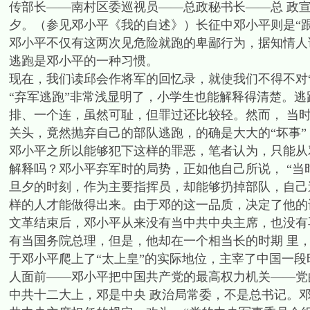
传部长——南村区委巡视员——总政秘书长——总 政宣
夕。（参见邓小平《我的自述》）长征中邓小平则是“跟
邓小平不仅有这两次见危险就跑的卑鄙行为，据知情人
逃跑是邓小平的一种习惯。
现在，我们读邱会作将军的回忆录，就使我们不得不对
“弃军逃跑”非常浅显明了，小学生也能解释得清楚。
排、一个连，虽然可耻，但罪过还比较轻。然而， 当
关头，竟然抛弃自己的部队逃跑，的确是大大的“坏事”
邓小平之所以能够犯下这样的罪恶，笔者认为，只能从
解释吗？邓小平弃军时的局势，正如他自己所说， “当
旦夕的时刻，作为主要指挥员，却能够扔掉部队，自己
样的人才能做得出来。由于邓的这一品质，决定了他的
文革结束后，邓小平从来没有当中共中央主席，也没有
有当国务院总理，但是，他却在一个相当长的时期 里，
于邓小平爬上了“太上皇”的实际地位，主宰了中国一段
人面前——邓小平把中国共产党的最高权力机关——党的
中共十二大上，邓是中央 政治局常委，不是总书记。邓