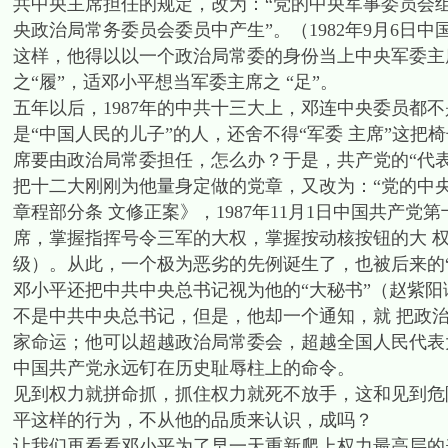
共中央主席担任的规定，改为：“党的中央军事委员会
央政治局常务委员会委员中产生”。（1982年9月6日
这样，他得以以一个政治局常委的身份当上中央军委主
之“履”，适邓小平想当军委主席之 “足”。
五年以后，1987年的中共十三大上，邓连中央委员都
是“中国人民的儿子”的人，还舍不得“军委 主席”这
席要由政治局常委担任，怎么办？于是，共产党的“代表大
把十二大刚刚为他量身定做的党章，又改为：“党的中
章程部分条 文修正案》，1987年11月1日中国共产
席，掌握指挥号令三军的大权，掌握按动核按钮的大 
级）。从此，一个极为恶劣的先例诞生了，也被后来的“
邓小平还把中共中央总书记视为他的“大秘书”（赵紫
不是中共中央总书记，但是，他却一个通知，就 把政
家命运；他可以超越政治局常委会，超越全国人民代表
中国共产党永远钉在历史耻辱柱上的命令。
见到权力就拼命抓，抓住权力就死不放手，这和见到危
平这样的行为，不从他的品质来认识，成吗？
让我们再看看邓小平为了早一天重新爬上权力最高层的