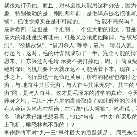
就很难打倒他。而且，对林彪也只能用这种办法，因为
趣。特别被动的是，刚刚两年前，是毛泽东提名把他写上
锏”，把他除掉实在是不可能的。——毛 能不高兴吗？
最后看四（这也是一个推测，一个更大胆的推测，但是
最大的难处是没有理由，可是又必须把他除掉。毛 绞尽
洞”、“欲擒故纵”、“借刀杀人”等等，最后，请君入
行起飞，这时，毛的计谋就成功了一半。完全可能的情
恩来、汪东兴还向毛请 示要不要打掉他，周、汪简直
绝对保证飞机只要上天就永远不可能活着下来。现在，
沙之上。飞行员也一起命赴黄泉，所有的秘密也都付之
穷，与 地奋斗其乐无穷，与人奋斗其乐无穷”。其中的
穷”的，是与人奋斗。这才是毛泽东的哲学的真谛。今天
葬身之地，毛以七十八岁的高龄取得了如此辉煌的胜利
有人会认为笔者在胡诌，在污蔑“伟大领袖”。笔者说
多。请诸君仔细想想看看，“913”当夜，“中央”所
上飞机，唯恐林彪不跑的！？
李作鹏将军对“九一三”事件最大的质疑就是：“周恩