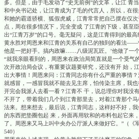
多。但是，由于毛发动了“史无前例”的文革，让江 青
和中央书记处，让江青成为了毛的代言人，所以，在很多
和她的霸道骄横、狐假虎威，江青常常把自己摆在仅次
点，周在很多情况下，完全变成 了江青的下级，甚至臣民
出“江青万岁”的口号。毫无疑问，这是江青得到的最高
黄永胜对周恩来和江青的关系有自己的独到的看法——“
他是一把好手。搞内政嘛……八级泥瓦匠。’他做了一
“就我亲眼看到的，周恩来在政治局简直就是一个受气
次开政治局会议，有重要议题要研究，还没有开 始，
出大事情！周恩来问：江青同志你有什么严重的事情？
就感冒，一感冒我就不能去见主席，怕传染主席，我也
开完会我派人去看一看？江青不 干，说总理你对我没
不开了，带着我们几个到江青那里去，对着江青那个马
法来。想来想去，最后说，江青同志，这样好不好，我
的东西把垫圈包起 来，外面再用软和的布料包起它来
了。周恩来又马上叫中央办公厅派人来做好它。”（《军
540）