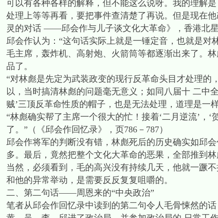
可以有各种各样的解释，但不能这么说呀。我的理解是：
处理上等等再看，要把事件查清楚了再说。但是现在他
灵的对话 ——邱会作与儿子谈文化大革命》，香港北星出版
邱会作认为：“这句话实际上就是一锤定音，也就是对
毛主席，轰炸机、高射炮、火箭筒等都逐渐出来了。林
品了。
“对林彪是先定为武装政变的现行反革命头目才处理的
以，当时搞清林彪的问题毫无意义；如同八届十 二中
贼’三顶反革命性质的帽子，也是无法处理，道理是一样
“林彪确实帮了主席一个很大的忙！接着‘二月逆流’，‘
了。”（《邱会作回忆录》，页786－787）
邱会作将军的判断没有错，林彪死后的历史确实如邱会
多。最后，竟然把整个文化大革命的恶果，全部推到林
当然，必须看到，毛的高兴没有持续几天，他就一蹶不
和他的异常举动，是需要反反复复咀嚼的。
二、第二句话——周恩来的“中央政治”
笔者从邱会作回忆录中读到的第二句令人毛骨悚然的话