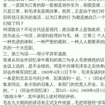
套，一是因为江青的那一套都是胡作非为，胡搅蛮缠，
只是江青，和毛泽东是两回事。然而，正是由于他们对
目听信汪东兴的鬼话，以为江青的行 为都是她自己一
们错了吗？
何谓政治？不论古代还是现代，政治基本上是指政府、
括为这么一句话，浓缩到处理好与毛、林、江青三 个人
一种先进的体制，一种严密的规则，一种人人都要承担
共的一个大悲剧。
三、第三句话——邓小平弃军逃跑
笔者从邱会作回忆录中看到的第三句令人毛骨悚然的话
会议上说的，是不会错的。邓是中共继毛泽东之后供奉
邱会作将军回忆道，1969年4月11日下午，毛泽东谈
一条是到北京后与刘少奇、彭真搞到一 起。”（《邱会
集老同志、各大组的召集人、各部门的负责人开会。主
的。”（《邱会作回忆录》，页625－626）1969年
“路线斗争”，其中谈到上述对邓的评价。
毛在九大期间的讲话有正式文件依据，毛把邓曾经“弃军