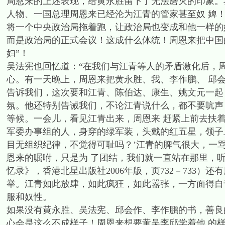
周恩来的上述表现，给黄永胜留下了无法磨灭的印象。
人物、一国总理周恩来已经沦为江青的管家甚至奴 婢
将一个中央政治局拖着跑，让政治局也变成和他一样的
而是政治局的正式会议！这成什么体统！周恩来把中国
妇”！
吴法宪也回忆道：“在我们与江青等人的矛盾激化后，
心。有一天晚上，周恩来把黄永胜、我、李作鹏、 邱
告诉我们，这次要和江青、陈伯达、康生、姚文元一起
氛。他还特别告诫我们，不论江青说什么，都不要吭声
等候。一会儿，看见江青出来，周恩来 赶紧上前去扶
军委办事组的人，身穿的绿军装，头戴的红五星，领子
目无组织纪律，不觉得可耻吗？’江青的脾气很大，一
恩来的嘱咐，只是为 了团结，我们就一直站在那里，
忆录》，香港北星出版社2006年版，页732－733）
举。江青如此放肆，如此疯狂，如此嚣张，一方面得自
服和奴性。
如果没有黄永胜、吴法宪、邱会作、李作鹏的书，善良
心会是这么不成样子！周恩来想要黄吴李邱学着他 的