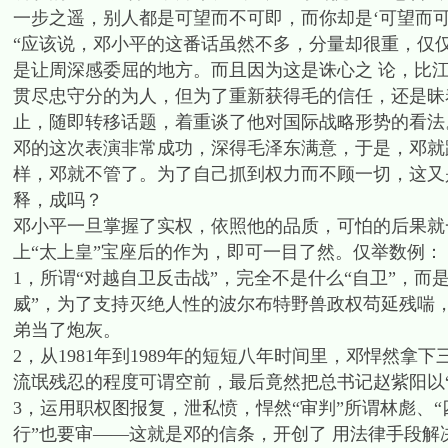
一步之遥，别人都是可望而不可即，而你却是‘可望而
“应该说，邓小平的这番话虽然不多，分量却很重，仅
是让周深感委屈的地方。而且因为这是诛心之 论，比
贯尽忠守分的为人，但为了重新获得毛的信任，还是昧
止，随即转移话题，着重谈了他对国际战略形势的看法。”
邓的这次表演非常成功，深得毛泽东满意，于是，邓就
样，邓就不管了。为了自己抓到权力而不顾一切，这又
释，成吗？
邓小平一旦掌握了实权，依照他的品质，可怕的后果就
上“太上皇”宝座后的作为，即可一目了然。仅举数例：
1，所谓“对越自卫反击战”，完全不是什么“自卫”，
威”，为了支持灭绝人性的波尔布特野兽政权苟延残喘
弟当了炮灰。
2，从1981年到1989年的短短八年时间里，邓悍然
流氓残忍的程度可谓空前，最后竟然把总书记赵紫阳以
3，运用职权图报复，泄私愤，悍然“审判”所谓林彪、“
行”也要审——这就是邓的信条，开创了 用法律手段