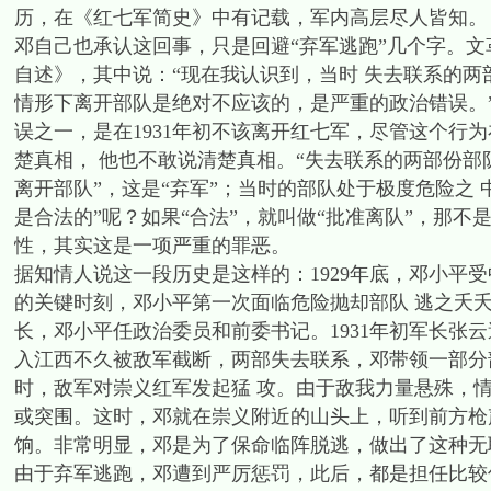
历，在《红七军简史》中有记载，军内高层尽人皆知。
邓自己也承认这回事，只是回避“弃军逃跑”几个字。文革
自述》，其中说：“现在我认识到，当时 失去联系的
情形下离开部队是绝对不应该的，是严重的政治错误。”1
误之一，是在1931年初不该离开红七军，尽管这个行
楚真相， 他也不敢说清楚真相。“失去联系的两部份
离开部队”，这是“弃军”；当时的部队处于极度危险之 
是合法的”呢？如果“合法”，就叫做“批准离队”，那不是
性，其实这是一项严重的罪恶。
据知情人说这一段历史是这样的：1929年底，邓小平
的关键时刻，邓小平第一次面临危险抛却部队 逃之夭
长，邓小平任政治委员和前委书记。1931年初军长张
入江西不久被敌军截断，两部失去联系，邓带领一部分
时，敌军对崇义红军发起猛 攻。由于敌我力量悬殊，
或突围。这时，邓就在崇义附近的山头上，听到前方枪
饷。非常明显，邓是为了保命临阵脱逃，做出了这种无
由于弃军逃跑，邓遭到严厉惩罚，此后，都是担任比较