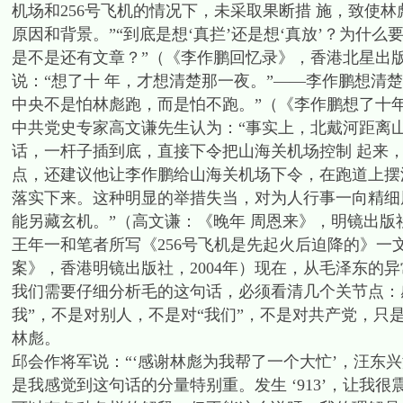
机场和256号飞机的情况下，未采取果断措 施，致使
原因和背景。”“到底是想‘真拦’还是想‘真放’？为什
是不是还有文章？”（《李作鹏回忆录》，香港北星出版社
说：“想了十 年，才想清楚那一夜。”——李作鹏想清
中央不是怕林彪跑，而是怕不跑。”（《李作鹏想了十年才
中共党史专家高文谦先生认为：“事实上，北戴河距离
话，一杆子插到底，直接下令把山海关机场控制 起来
点，还建议他让李作鹏给山海关机场下令，在跑道上摆
落实下来。这种明显的举措失当，对为人行事一向精细
能另藏玄机。”（高文谦：《晚年 周恩来》，明镜出版社2
王年一和笔者所写《256号飞机是先起火后迫降的》
案》，香港明镜出版社，2004年）现在，从毛泽东的
我们需要仔细分析毛的这句话，必须看清几个关节点：
我”，不是对别人，不是对“我们”，不是对共产党，
林彪。
邱会作将军说：“‘感谢林彪为我帮了一个大忙’，汪东
是我感觉到这句话的分量特别重。发生 ‘913’，让