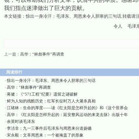
镜，可以帮助我们分析文革，认清中共的本质。感谢邱
我们指点迷津做出了巨大的贡献。
本文链接：
惊出一身冷汗：毛泽东、周恩来令人胆寒的三句话
,转载请
令人
毛泽
上一篇：
高华：“林彪事件”再调查
阅读排行
·
惊出一身冷汗：毛泽东、周恩来令人胆寒的三句话
·
高华：“林彪事件”再调查
·
蒋健：《“571工程”纪要》遗留之谜破解
·
鲜为人知的残酷历史：红军长征时万人大屠杀真相
·
江绪林：生命的厚度——读《红太阳是怎样升起的》和《这个世界会
·
高华：《红太阳是怎样升起的：延安整风运动的来龙去脉》出版十年
·
余英时谈毛泽东
·
李洁非：九一三事件后毛泽东与周恩来分道扬镳
·
宋永毅：文革周恩来：一个被掩盖了的形象