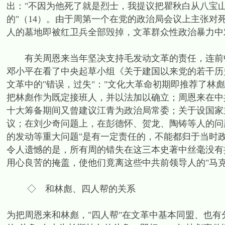
出："不因为他死了就是烈士，我提议把瞿秋白从八宝
的"（14）。由于周第一个在党的政治局会议上主张
人的墓地即被红卫兵全部毁掉，文革群众性政治暴力中
有关周恩来当年坚决支持毛发动文革的责任，连前中共
邓小平在看了中央起草小组《关于建国以来党的若干历
文革中的"错误，过失"："文化大革命初期即推荐了林
把林彪作为既定接班人，并以法加以确立；周恩来在中
十大筹备期间又曾建议江青为政治局常委；关于设国家
议；在刘少奇问题上，在彭德怀、贺龙、陶铸等人的问
的发动等重大问题"是有一定责任的，不能都归于当时政
令人遗憾的是，所有周的错失在这三本史著中丝毫没有
用心良苦的掩盖，使他们竟离这些中共前领导人的"马
◇ 和林彪、四人帮的关系
为把周恩来和林彪，"四人帮"在文革中基本同盟、也有