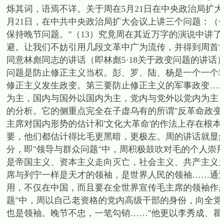
烁其词，语焉不详。关于周在5月21日在中央政治局扩
月21日，在中共中央政治局扩大会议上讲三个问题：
保持晚节问题。"（13）究竟周在其近万字的演说中
避。让我们不妨引用几段文革中广为流传，并得到周首
同意林彪同志的讲话（即林彪5·18关于政变问题的讲
问题是防止修正主义当权。彭、罗、陆、杨是一个一个
修正主义发生政变。第三要防止修正主义的军事政变…
为主，国内与国外以国内为主，党内与党外以党内为主，
的分析。它的侧重点完全在子虚乌有的所谓"反革命政变
主席对国内形势的估计和'文化大革命'的作法上存在根
要，他们都估计得比毛更黑暗，更极左。周的讲话就显
分，即"领导与群众问题"中，周积极鼓吹对毛的个人崇
是帝国主义、资本主义走向灭亡，社会主义、共产主义
席与列宁一样是天才的领袖，是世界人民的领袖……通
用，不仅在中国，而且要在全世界宣传毛主席的领袖作
题"中，周以自己老资格的党内高级干部的身份，向全
也是领袖。晚节不忠，一笔勾销……"他更以李秀成、瞿