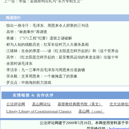
上一篇：
李猛：孟德斯鸠论礼与“东方专制主义”
阅读排行
·
惊出一身冷汗：毛泽东、周恩来令人胆寒的三句话
·
高华：“林彪事件”再调查
·
蒋健：《“571工程”纪要》遗留之谜破解
·
鲜为人知的残酷历史：红军长征时万人大屠杀真相
·
江绪林：生命的厚度——读《红太阳是怎样升起的》和《这个世界会
·
高华：《红太阳是怎样升起的：延安整风运动的来龙去脉》出版十年
·
余英时谈毛泽东
·
李洁非：九一三事件后毛泽东与周恩来分道扬镳
·
宋永毅：文革周恩来：一个被掩盖了的形象
·
罗点点：中南海的权力游戏
友情链接 & 合作伙伴
公法评论网
圣山网论坛
基督教经典图书馆（英文）
北大法律信
Liberty Library of Constitutional Classics
圣山网（.com）
公法评论网建于2000年5月26日。本网使用资料基
范亚峰信箱：
holymounta