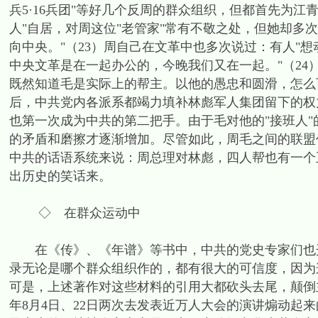
兵5·16兵团"等好几个反周的群众组织，但都首先为
人"自居，对周这位"老管家"常有不敬之处，但她却多
向中央。"（23）周自己在文革中也多次说过：有人"
中央文革是在一起办公的，今晚我们又在一起。"（24）
既然知道毛是实际上的帮主。以他的愚忠和圆滑，怎么
后，中共党内各派系都竭力填补林彪军人集团留下的权
也第一次成为中共的第二把手。由于毛对他的"接班人"
的矛盾和磨擦才逐渐增加。尽管如此，周毛之间的联盟
中共的话语系统来说：周总理对林彪，四人帮也有一个
出历史的笑话来。
◇ 在群众运动中
在《传》、《年谱》等书中，中共的党史专家们也开
录无论是哪个群众组织作的，都有很大的可信度，因为
可是，上述著作对这些材料的引用大都砍头去尾，颠倒主
年8月4日、22日两次去发表近万人大会的演讲煽动起