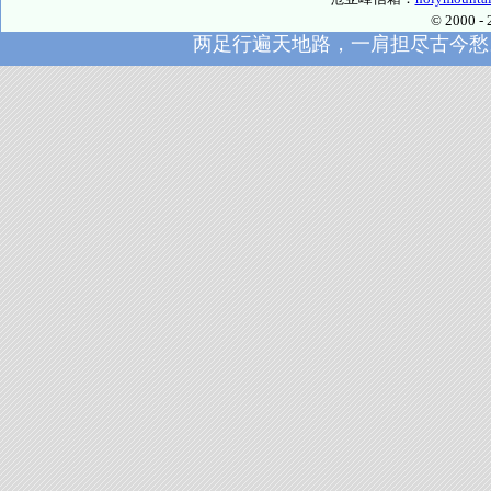
© 2000
两足行遍天地路，一肩担尽古今愁