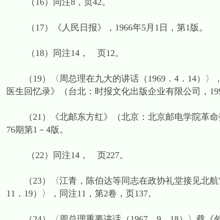
（16）同注8，页42。
（17）《人民日报》，1966年5月1日，第1版。
（18）同注14， 页12。
（19）〈周总理在九大的讲话（1969．4．14）
医生回忆录》（台北：时报文化出版企业有限公司，1994
（21）《北邮东方红》（北京：北京邮电学院革命委员
76期第1－4版。
（22）同注14， 页227。
（23）〈江青，陈伯达等同志在政协礼堂接见北航"红旗
11．19）〉，同注11，第2卷，页137。
（24）〈周总理重要讲话（1967．9．18）〉载