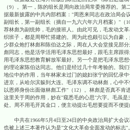
（9）。第一，陈的组长是周向政治局常委推荐的。第二
据最新披露的中共内部档案："周恩来同志在政治局会
副组长，第一副组长（摘自一九六六年六月档案）"（
荐林彪为副统帅，毛的接班人。由此可见，毛发动文革
织班子，都是周帮忙搭建的。周为此也颇引以为自豪，多
少群众炮打林彪和陈伯达之际，周在人大会堂接见部分
彪同志，他是活学活用毛泽东思想最好，跟毛主席跟得
用毛泽东思想教育解放军最好。另一个是把毛泽东思想
的理论家陈伯达同志。他们是经过几十年考验的。我们
地位中的作用，当年林家未过门的媳妇张宁的回忆录中
进京，从哈尔滨躲到大连。毛泽东调不动林彪，心中不
以恩师身份出面做林彪工作"（12）。林彪是否真不
这里关于周的作用，妙在"窥悉毛的心思"六字。毛虽
处。周不用毛开其金口，便主动提出毛想要提而不便提的
中共在1966年5月4日至24日的中央政治局扩大会议
也被上述三本著作认为是"文化大革命全面发动的标志