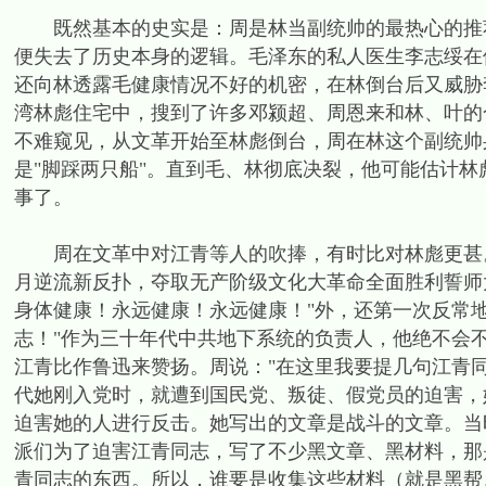
既然基本的史实是：周是林当副统帅的最热心的推荐
便失去了历史本身的逻辑。毛泽东的私人医生李志绥在他
还向林透露毛健康情况不好的机密，在林倒台后又威胁
湾林彪住宅中，搜到了许多邓颍超、周恩来和林、叶的合
不难窥见，从文革开始至林彪倒台，周在林这个副统帅
是"脚踩两只船"。直到毛、林彻底决裂，他可能估计林
事了。
周在文革中对江青等人的吹捧，有时比对林彪更甚。19
月逆流新反扑，夺取无产阶级文化大革命全面胜利誓师
身体健康！永远健康！永远健康！"外，还第一次反常
志！"作为三十年代中共地下系统的负责人，他绝不会
江青比作鲁迅来赞扬。周说："在这里我要提几句江青
代她刚入党时，就遭到国民党、叛徒、假党员的迫害，
迫害她的人进行反击。她写出的文章是战斗的文章。当
派们为了迫害江青同志，写了不少黑文章、黑材料，那
青同志的东西。所以，谁要是收集这些材料（就是黑帮