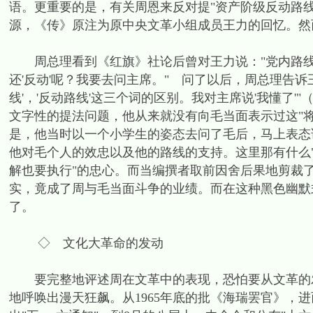
语。更重要的是，有关周恩来反对提"资产阶级反动路
源，《传》原注为原中央文革小组成员王力的回忆。然
周总理看到《红旗》社论后曾对王力说："党内路线问题
还'反动'呢？我要去问主席。" 问了以后，周总理告诉
线'，'反动路线'这三个词的区别。我对主席说'我懂了
文字性的提法问题，他从来就没有向毛当面表示过这"
是，他当时以一个小学生的姿态去问了毛后，马上表态说
他对毛个人的效忠以及他的路线的支持。这里那有什么"
解也要执行"的忠心。而当编撰者取前因舍后果地剪裁
实，竟成了周与毛当面斗争的业绩。而在这种黑色幽默
了。
◇ 文化大革命的发动
要完整地评述周在文革中的表现，恐怕要从文革的发
地呼唤出漫天狂飙。从1965年底的批《海瑞罢官》，进