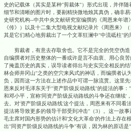
史的记载体（其实是某种"剪裁体"）形式出现，并伴
细节和清晰的图片时，要剔精抉微地烛其真伪，确非易
史研究机构--中共中央文献研究室编撰的《周恩来年
《传》）以及十二集大型电视文献纪录片《周恩来》（1
其是它们精心地剪裁出了一个文革狂澜中"中流砥柱"的
剪裁者，有意去存取舍也。它不是完全的凭空伪造，
自编撰者对历史整体的一番或许是言不由衷、用心良苦
了掩盖历史的真实，误导读者得出与史实完全相反的结
林会师井冈山"之类的空穴来风式的神话，而编撰者认
负，因而这一方法在上述作品中可谓一脉流贯。这里先
恩来反对毛泽东关于"资产阶级反动路线"的提法的事：
和邓小平，宣称'同资产阶级反动路线的斗争还在继续
去。对'资产阶级反动路线'这个提法，周恩来有不同
提法将导致更多的领导干部受到冲击"（3）。这一故事
毛主席对国内形势的估计和'文化大革命'的作法上存在
出"同资产阶级反动路线的斗争"有误，因为林的原话是