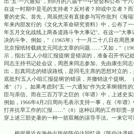
出"五·一六通知"，到8月的八届十一中全会和公布"
在这一时期中是毛的支持者？反对者？抑或中立者？而
要的史实。首先，周虽然没有直接参与写作批判《海瑞
年来内部发行的《文化大革命研究资料》中，公布了一个
年五月文化战线上两条道路斗争大事记"。在这一"大事
决的斗争。例如，"（1965年）十一月二十八日在周
北京报纸转载姚文元同志文章的问题……"又如，"（1
示，指出'五人小组汇报提纲'是错误的，准备召开书记
同志主持书记处会议，周恩来同志参加。先由康生同志
出，彭真同志的错误路线，是同毛主席的思想对立的，
底批判'五人小组汇报提纲'的错误，并撤销这个提纲
准"（7）。如果考虑到"五·一六通知"作为文革纲领
臣与亲信。而在三百万字之巨的《年谱》中，上述史实
例如，1966年4月2日周向毛表示支持一事，在《年谱
打井抗旱工作的汇报……"（8）这种以周的工作职责-
穿上述三部史著的一种一箭双雕的误导手法。一来它可
根据最近在海外出版的陈伯达回忆录《陈伯达遗稿-