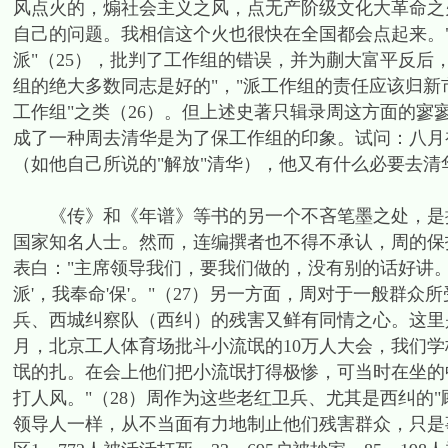
风点火的，煽社会主义之风，点无产阶级文化大革命之
自己的问题。我相信这个火也很快在全国都会点起来。
派"（25），批判了工作组的错误，并为蒯大富平反后
组的绝大多数同志是好的"，"派工作组的责任应该归
工作组"之类（26）。但上述史著只辑录周这方面的寥
成了一种周去清华是为了保工作组的印象。试问：八月
（如他自己所说的"解放"清华），他又有什么必要去清
《传》和《年谱》等书的另一个不吝笔墨之处，是描
国家知名人士。然而，连编撰者也不得不承认，周的保
表白："主席领导我们，要我们做的，没有别的话好讲
派'，我奉命'保'。"（27）另一方面，周对于一般群
兵、西城纠察队（西纠）的残害又鲜有同情之心。这里是一
月，北京工人体育场批斗小流氓的10万人大会，我们学
氓的扎。在会上他们把小流氓打得极惨，可当时在坐的
打人风。"（28）周作为这些老红卫兵、尤其是西纠的
领导人一样，从不当面有力地制止他们残害群众，只是