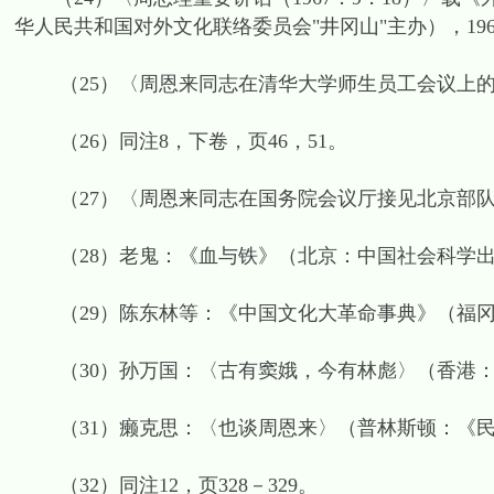
华人民共和国对外文化联络委员会"井冈山"主办），1967
（25）〈周恩来同志在清华大学师生员工会议上的报告（
（26）同注8，下卷，页46，51。
（27）〈周恩来同志在国务院会议厅接见北京部队几个
（28）老鬼：《血与铁》（北京：中国社会科学出版社
（29）陈东林等：《中国文化大革命事典》（福冈市：日
（30）孙万国：〈古有窦娥，今有林彪〉（香港：《明
（31）癞克思：〈也谈周恩来〉（普林斯顿：《民主中
（32）同注12，页328－329。