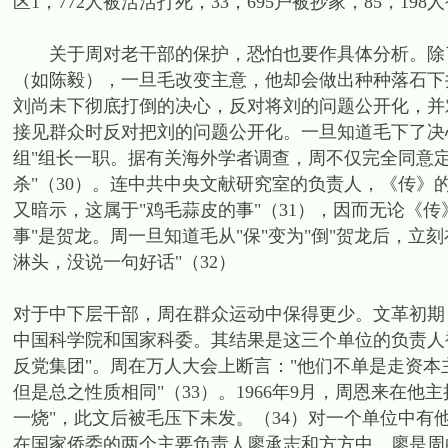
区1，772人被活活打死，33，695户被抄家，85，19
关于周对老干部的保护，恐怕也要作具体分析。除了
（如陈毅），一旦毛改变主意，他却会做出种种落石下
刘尚未下彻底打倒的决心，反对将刘的问题公开化，并
接见群众时反对把刘的问题公开化。一旦知道毛下了决
组"组长一职。据有关海外学者调查，周不仅完全同意定
杀"（30）。连中共中央文献研究室的负责人，《传
又暗示，这属于"鸡毛蒜皮的事"（31），因而无论《
事"是贺龙。周一旦知道毛从"保"变为"倒"贺龙后，
淋头，没说一句好话"（32）
对于中下层干部，周在群众运动中保得更少。文革初期
中国科学院和国家科委。其结果是这三个单位的负责人被
反党集团"。周在万人大会上断言："他们不单是走资
但是总之性质相同"（33）。1966年9月，周恩来在
一烧"，此文后被毛压下未发。（34）对一个单位中有他
在国家侨委的两个主要负责人廖承志和方方中，廖是周的