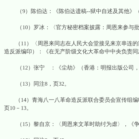
（9）陈伯达：《陈伯达遗稿--狱中自述及其他》（香
（10）罗冰：〈官方秘密档案披露：周恩来参与批斗刘
（11）〈周恩来同志在人民大会堂接见来京串连的部分
造反派编印）：《在无产阶级文化大革命中中央负责同志
（12）张宁 ：《尘劫》（香港：明报出版公司，199
（13）同注8，页32。
（14）青海八一八革命造反派联合委员会宣传组编印：
页10－13。
（15）黎自京：〈周恩来文革时助纣为虐〉，《争鸣》1