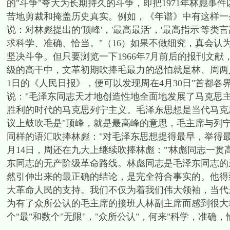
的"斗争"夸大为长期持久的斗争，即把1971年林彪
苦地剪裁和掩盖历史真实。例如，《年谱》中有这样一条记
说：对林彪提出的'顶峰'，'最高最活'，'最高指示'
求科学、准确、恰当。"（16）如果不做细究，真会认
坚决斗争。但只要浏览一下1966年7月前后的报刊文献
级的高干中，文革初期吹捧毛最力的恐怕就是林、周两人
1日的《人民日报》，便可以发现周在4月30日"首都
说："毛泽东同志天才地创造性地全面地发展了马克思
胜利的时代的马克思列宁主义。毛泽东思想是当代马克思
议上鼓吹毛是"顶峰，就是最高峰的意思，毛主席与列
同样的语汇吹捧林彪："对毛泽东思想提得最早，举得最高
月14日，周还在九大上继续吹捧林彪："'林彪同志一
东同志的无产阶级革命路线。林彪同志是毛泽东同志的
然引伸出来的最正确的结论，是完全符合事实的。他得
大革命人民的支持。我们不仅为着我们伟大领袖，当代
为有了众所公认的毛主席的接班人林副主席而感到很大
个"最"和数个"无限"，"众所公认"，何来"科学，准确，