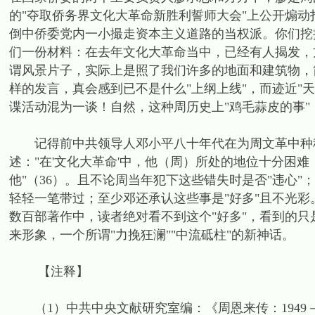
的"夺取侨务界文化大革命新胜利誓师大会"上公开煽动
倒中侨委党内一小撮走资本主义道路的当权派。你们挖
们一份材料：在去年文化大革命当中，已经有人揭发，
谓风景片子，实际上是照了我们许多的地面和建筑物，
样的发言，真会感到已不是什么"上纲上线"，而迹近"
谍活动混为一谈！自然，这种周历史上"鸡毛蒜皮的事
记得前中共领导人邓小平八十年代在为周文革中种种
述："在'文化大革命'中，他（周）所处的地位十分困
他"（36）。且不论周当年犯下这些错失时是否"违心"
轻轻一笔带过；至少邓还承认这些事是"好多"且不光彩
数百部著作中，读者绝对看不到这个"好多"，看到的只
来形象，一个所谓"力挽狂澜""中流砥柱"的新神话。
【注释】
（1）中共中央文献研究室编：《周恩来传：1949－1