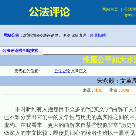
网站首页
|
公法评
资料下
网站公告：
欢迎访问公法评论网。浏览旧站请进：
经典旧站
公法评论网全站搜索：
惟愿公平如大水
您现在的位置 :
公法史论
文章正文
宋永毅：文革
来源：
未知
作者：
未知
不时听到有人抱怨目下众多的"纪实文学"曲解了文
已不难分辨出它们中的文学性与历史的真实性之间的区
虚构。在我看来，更大的曲解来自某些貌似非常"历史"
做深入的本文比较，即便是细心的读者也难以一眼洞见