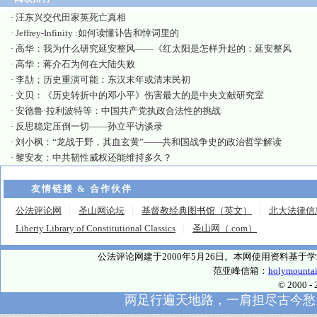
·
汪东兴交代田家英死亡真相
·
Jeffrey-Infinity :如何读懂讣告和悼词里的
·
高华：我为什么研究延安整风——《红太阳是怎样升起的：延安整风
·
高华：蒋介石为何在大陆失败
·
李劼；历史重演可能：东汉末年或清末民初
·
文贝：《历史转折中的邓小平》伤害最大的是中央文献研究室
·
安德鲁·拉利波特等：中国共产党执政合法性的挑战
·
反思稳定压倒一切——孙立平访谈录
·
刘小枫：“龙战于野，其血玄黄”——共和国战争史的政治哲学解读
·
黎安友：中共韧性威权还能维持多久？
友情链接 & 合作伙伴
公法评论网
圣山网论坛
基督教经典图书馆（英文）
北大法律信
Liberty Library of Constitutional Classics
圣山网（.com）
公法评论网建于2000年5月26日。本网使用资料基
范亚峰信箱：
holymounta
© 2000
两足行遍天地路，一肩担尽古今愁