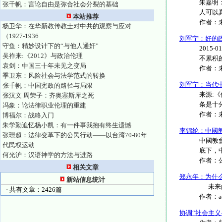
朱嘉明
张千帆：言论自由是弥合社会分裂的基础
人可以真
本站推荐
作者：
杨卫华：在华新教传教士对中共的观察与应对
（1927-1936
刘军宁：好的
守鱼：精妙设计下的“与他人通奸”
2015
吴祚来:《2012》与政治伦理
不累积的
袁剑：中国三十年未见之变局
作者：
季卫东：风险社会与法学范式的转换
刘军宁：当代
张千帆：中国宪政的路径与局限
来源:
张汉文 周荣子：齐奥塞斯库之死
条是十分
冯象：论法律职业伦理的重建
作者：
博福尔：战略入门
朱学勤追忆杨小凯：有一件事我抱有终生遗憾
李锦纶：中國
张璟超：法律变革下的公民行动——以台湾70-80年
中國教
代民权运动
底下，
何光沪：汉语神学的方法与进路
作者：
相关文章
郑永年：为什么
新站信息统计
未来的历
· 共有文章：2426篇
作者：
协调“社会主