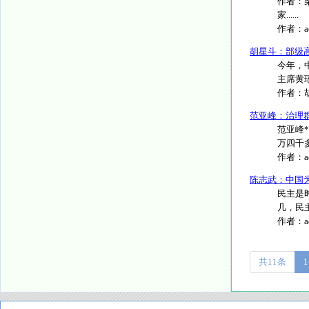
作者：柴
家......
作者：
胡星斗：部级
今年，
主席黄
作者：
范亚峰：治理
范亚峰
万四千多
作者：
陈志武：中国
民主是
几，民
作者：
共11条
1