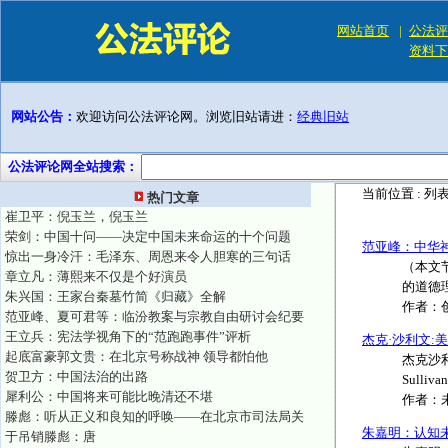
网站首页
|
公法评
资料下
网站公告：
欢迎访问公法评论网。浏览旧站请进：
经典旧站
公法评论网全站搜索：
当前位置 :
列
热门文章
崔卫平：倪玉兰，倪玉兰
荣剑：中国十问——决定中国未来命运的十个问题
范亚峰：中华
惊出一身冷汗：毛泽东、周恩来令人胆寒的三句话
（本文
章立凡：薄熙来不仅是个好演员
的道德
朱兴国：王家台秦墓竹简《归藏》全解
作者：
范亚峰、夏可君等：临汾教案与宗教自由研讨会纪要
王立兵：宪法学视角下的“范跑跑事件”评析
杰克·沙利文:
起底富豪郭文贵：在北京号称战神 领导都怕他
杰克沙利
贺卫方：中国法治的出路
Sulliv
犀利公：中国将来可能比晚清还不堪
作者：
滕彪：听从正义和良知的呼唤——在北京市司法局关
朱嘉明：认知
于吊销滕彪：唐