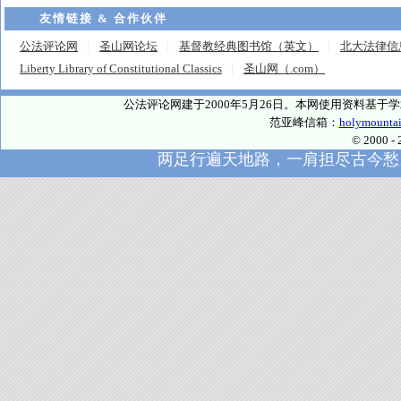
友情链接 & 合作伙伴
公法评论网
圣山网论坛
基督教经典图书馆（英文）
北大法律信
Liberty Library of Constitutional Classics
圣山网（.com）
公法评论网建于2000年5月26日。本网使用资料基
范亚峰信箱：
holymounta
© 2000
两足行遍天地路，一肩担尽古今愁